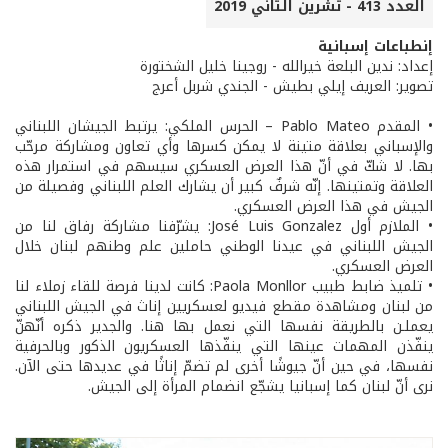
العدد 413 - تشرين الثاني 2019
إنطباعات إسبانية
إعداد: ندين البلعة خيرالله - روجينا خليل الشختورة
تصوير: العريف إيلي بطيش - الجندي شربل أعرج
• المقدم Pablo Mateo – الحرس الملكي: يرتبط الجيشان اللبناني
والإسباني بعلاقة متينة لا يمكن كسرها وأي تعاون ومشاركة مرحّب
بها. لا شكّ في أنّ هذا العرض العسكري سيسهم في استمرار هذه
العلاقة وتمتينها. إنّه شرفٌ كبير أن يشارك العلم اللبناني وفصيلة من
الجيش في هذا العرض العسكري.
• الملازم أول José Luis Gonzalez: يشرّفنا مشاركة رفاق لنا من
الجيش اللبناني في عيدنا الوطني حاملين علم وطنهم لبنان خلال
العرض العسكري.
• تلميذ ضابط طبيب Paola Monllor: كانت لدينا فرصة للقاء زملاء لنا
من لبنان ومشاهدة مقطع فيديو لعسكريين إناث في الجيش اللبناني
يعملـن بالطريقة نفسها التي نعمل بها هنا. والجدير ذكره أنّهنّ
ينفّذن المهمات عينها التي ينفّذها العسكريون الذكور وبالحرفية
نفسها، في حين أنّ جيوشًا أخرى لم تضمّ إناثًا في عديدها حتى الآن.
نرى أنّ لبنان كما إسبانيا يشجّع انضمام المرأة إلى الجيش.