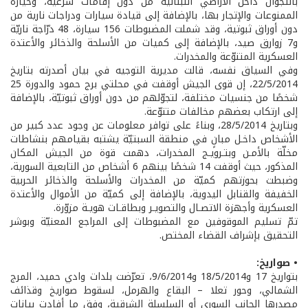
بالتجوال داخل الأراضي اللبنانية من دون إقامات شرعية، وحيازة
الممنوعات والإتجار بها، بالإضافة إلى قيادة سيارات ودراجات نارية من
دون أوراق ثبوتية، وقد شملت المضبوطات 156 سيارة، 48 درّاجة ناريّة
و7 زوارق صيد، بالإضافة إلى كميات من الأسلحة والذخائر والأعتدة
العسكرية المتنوّعة والمخدرات.
وفي السياق نفسه، قالت مديرية التوجيه في بيان أصدرته بتاريخ
22/5/2014، إن قوى الجيش أوقفت في محلتي برج حمود والدورة 25
شخصًا من جنسيات مختلفة، لتجوّلهم من دون أوراق ثبوتيّة، بالإضافة
إلى ارتكاب بعضهم مخالفات متنوّعة.
وبتاريخ 28/5/2014، وبناءً على توافر معلومات عن وجود عدد كبير من
الأشخاص داخـل مبانٍ في منطقة السبتيّة يشتبه بقيامهم بنشاطات
مخلّة بالأمـن وبتـرويـج المخدرات، دهمت قوة من الجيش المكان
المذكور، حيث أوقفت 14 شخصًا بينهم 6 أشخاص من التابعية السورية،
وضبطت بحوزتهم كميّة من المخدرات والأسلحة والذخائر الحربية
الخفيفة والقنابل اليدوية، بالإضافة إلى كميّة من الأموال والأعتدة
العسكرية وأجهزة الاتصـال والتصويـر وبطاقـات هويـة مزوّرة.
تمّ تسليم الموقوفين مع المضبوطات إلى المراجع المعنيّة وبوشر
التحقيق بإشراف القضاء المختص.
• صواريخ:
بتواريخ 17 و18/5/2014 و9/6/2014، تعرّضت بلدات وادي حميد، المرج
الشمالي، وحور تعلا – البقاع والهرمل، لسقوط صواريخ وقذائف
مصدرها الجانب السوري أو السلسلة الشرقية، وفق ما أفادت بيانات