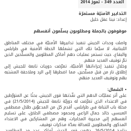
العدد 349 - تموز 2014
التدابير الأمنيّة مستمرّة
إعداد: نينا عقل خليل
موقوفون بالجملة ومطلوبون يسلّمون أنفسهم
واصلت وحدات الجيش تنفيذ تدابيرها الأمنيّة في مختلف المناطق
اللبنانية، لا سيّما تلك التي تشملها الخطة الأمنية في طرابلس
والبقاع، حيث تستمر عمليات دهم أماكن المطلوبين والمسلّحين الذين
تمّ توقيف العديد منهم.
وخلال تنفيذ إجراءاتها الأمنيّة، تعرّضت دوريات تابعة للجيش إلى
إطلاق نار من قبل مسلّحين، مما اضطرها إلى الرد وملاحقة المشتبه
بهم وتوقيف العديد منهم.
• الشمال:
على أثر عمليّات الدهم التي نفّذتها قوى الجيش، بحثًا عن المتورّطين
في الاعتداء الذي تعرّضت له دوريّة تابعة للجيش (21/5/2014) في
محلة باب التبانة في طرابلس، أقدم كل من المدعوّين طلال مصطفى
العيسى، خالد جمال الراعي ومحمود مصطفى الحلاق، على تسليم
أنفسهم إلى مديرية المخابرات، وهم من المشاركين في الاعتداء
المذكور، والمطلوبين للعدالة بعدّة مذكرات توقيف.
بتاريخ 26/5/2014، دهمت قوى الجيش أماكن عدد من المطلوبين