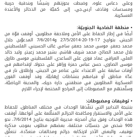
وعلي دعاس علوه، وضبطت بحوزتهم رشيشًا وبندقية حربية
ومسدسات وقاذف آر.بي.جي، إلى كميّة من الذخائر والأعتدة
العسكرية.
• منطقة الضاحية الجنوبيّة:
أيضًا في إطار الحفاظ على الأمن وملاحقة مطلوبين، أوقفت قوّة من
الجيش، بتواريخ 17-19-20-27/5/2014 و7/6/2014 المدعوّين جلال
محمد جعفر، موسى محمد جعفر، سامي غالب الحسيني، الفلسطيني
بلال محمد الصالح، محمد شريف هاشم، بشير محمد زعيتر، وليد خالد
العلي، العراقي عماد فوزي علي الساعدي، الفلسطيني موسى طارق
موسى الصاوي، حسن عباس حمزة وزاهر علي حجولا، لإقدامهم في
أوقات سابقة على الاعتداء على عناصر من الجيش، وإطلاق نار في
عدّة مناطق أو قيامهم بنشاطات إرهابيّة. وقد أوقفت القوى
العسكرية المطلوبين في منطقتي حارة حريك، والمدينة الرياضيّة،
وسلّمتهم مع المضبوطات إلى المراجع المختصة لإجراء اللازم.
• توقيفات ومضبوطات:
بنتيجة التدابير التي تنفّذها الوحدات في مختلف المناطق، للحفاظ
على الأمن والاستقرار ومكافحة الجرائم المنظّمة على أنواعها، أوقفت
هذه الوحدات وفق بيان أصدرته مديرية التوجيه بتاريخ 7/6/2014، نحو
900 شخص من جنسيّات مختلفة، بعضهم مطلوب بموجب مذكرة
توقيف، والبعض الآخر لارتكابه جرائم ومخالفات متعدّدة، تتعلّق