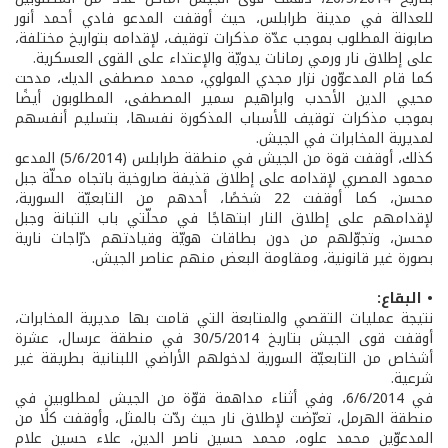
للعدالة في مدينة طرابلس، حيث أوقفت المدعو فادي أحمد أنور
صابونة المطلوب بموجب عدّة مذكرات توقيف، لإقدامه بتواريخ مختلفة،
على إطلاق نار ورمي رمانات يدويّة والإعتداء على القوى العسكرية.
كما قام المدعوّون نزار مجدي المولوي، محمد مصطفى الديك، مدحت
محيي الدين الأحدب وابراهيم سمير المصطفى، المطلوبون أيضًا
بموجب مذكرات توقيف للأسباب المذكورة نفسها، بتسليم أنفسهم
لمديرية المخابرات في الجيش.
كذلك، أوقفت قوة من الجيش في منطقة طرابلس (5/6/2014) المدعو
محمود المصري لإقدامه على إطلاق قذيفة صاروخية باتجاه محلّة جبل
محسن، كما أوقفت 22 شخصًا، أحدهم من التابعيّة السورية،
لإقدامهم على إطلاق النار ابتهاجًا في محلّتي باب التبانة وجبل
محسن، وتجوّلهم من دون بطاقات هويّة وقيادتهم درّاجات نارية
بصورة غير قانونية، ومقاومة البعض منهم عناصر الجيش.
• البقاع:
نتيجة عمليات التقصي والمتابعة التي قامت بها مديرية المخابرات،
أوقفت قوى الجيش بتاريخ 30/5/2014 في منطقة عرسال، عشرة
أشخاص من التابعيّة السورية لدخولهم الأراضي اللبنانية بطريقة غير
شرعية.
في 6/6/2014، وفي أثناء مداهمة قوّة من الجيش لمطلوبين في
منطقة الهرمل، تعرّضت لإطلاق نار حيث ردّت بالمثل، وأوقفت كلًا من
المدعوّين محمد علوه، محمد حسين ناصر الدين، علاء حسين علام