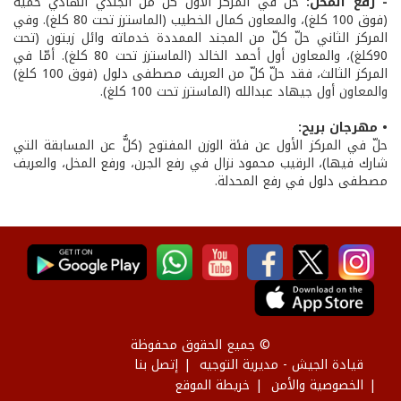
- رفع المخل:
حلّ في المركز الأول كلّ من الجندي الهادي حمية
(فوق 100 كلغ)، والمعاون كمال الخطيب (الماسترز تحت 80 كلغ). وفي
المركز الثاني حلّ كلّ من المجند الممددة خدماته وائل زيتون (تحت
90كلغ)، والمعاون أول أحمد الخالد (الماسترز تحت 80 كلغ). أمّا في
المركز الثالث، فقد حلّ كلّ من العريف مصطفى دلول (فوق 100 كلغ)
والمعاون أول جيهاد عبدالله (الماسترز تحت 100 كلغ).
• مهرجان بريح:
حلّ في المركز الأول عن فئة الوزن المفتوح (كلٌّ عن المسابقة التي
شارك فيها)، الرقيب محمود نزال في رفع الجرن، ورفع المخل، والعريف
مصطفى دلول في رفع المحدلة.
© جميع الحقوق محفوظة
قيادة الجيش - مديرية التوجيه
إتصل بنا
الخصوصية والأمن
خريطة الموقع