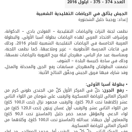
العدد 374 - 375 - أيلول 2016
الجيش يتألق في الرياضات التقليدية الشعبية
إعداد: روجينا خليل الشختورة
نظمت لجنة التراث والرياضات التقليدية – الغولدن بادي – الدكوانة،
وبإشراف الاتحاد العربي لهذه الرياضات بطولة آسيا الأولى، والبطولة
العربية الخامسة في الرياضات التقليدية الشعبية للعام 2016، وذلك
في قاعات المدرسة الأنطونية – غزير وملاعبها، كما نظمت اللجنة،
وبمناسبة عيد مار الياس، مهرجان ليلة بريح القروية بالرياضات نفسها،
وذلك في ساحة كنيسة البلدة – الشوف.
تضمنت البطولتان والمهرجان مسابقات رفع الجرن والمحدلة والمخل،
وقد شارك فيها فريق الجيش وحقّق النتائج الآتية:
• بطولة آسيا الأولى:
- رفع الجرن:
حلّ في المركز الأول كلّ من، الجندي طوني كرم من
المركز العالي للرياضة العسكرية والرقيب علي شومان من اللواء الثاني
عشر (كلاهما تحت الـ70 كلغ)، والرقيب محمود نزال (تحت الـ100 كلغ)
من اللواء الثاني عشر، والرقيب أول غسان زيتون (تحت الـ120 كلغ) من
لواء الدعم، والمؤهل محمد خضر خليل (الماسترز تحت الـ90 كلغ)
والمعاون أول جيهاد عبدالله (الماسترز تحت الـ100 كلغ)، وكلاهما من
المركز العالي للرياضة العسكرية.
وفي المركز الثاني، حلّ كلّ من، الرقيب أول محمد الصوالحي من لواء