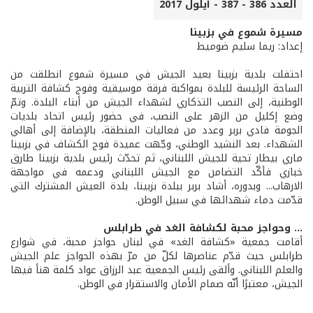
العدد 386 - 387 - أيلول 2017
مسيرة شموع في بزبينا
إعداد: ريما سليم ضوميط
احتفلت بلدية بزبينا بعيد الجيش في مسيرة شموع انطلقت من
الساحة الرئيسة للبلدة بمواكبة فرقة موسيقية وفوج كشافة التربية
الوطنية، إلى النصب التذكاري لشهداء الجيش من أبناء البلدة. وتمّ
وضع إكليل من الزهر على النصب، في حضور رئيس اتحاد بلديات
الجومة فادي بربر وعدد من فعاليات المنطقة، بالإضافة إلى أهالي
الشهداء. بعد النشيد الوطني، وجّهت عميدة فوج الكشاف في بزبينا
ماري بيطار تحية للجيش اللبناني، ثم تحدّث رئيس بلدية بزبينا طارق
خبازي فأكّد التضامن مع الجيش اللبناني ودعمه في مواجهة
الارهاب... وبدوره، أشاد بربر ببلدة بزبينا، بلدة العيش المشترك التي
قدّمت دماء شهدائها في سبيل الوطن.
... وحواجز محبة لكشافة الغد في طرابلس
أقامت جمعية «كشافة الغد» في لبنان حواجز محبة، في شوارع
طرابلس حيث قدّم عناصرها لكلّ من مرّ بهذه الحواجز علم الجيش
والعلم اللبناني. وألقى رئيس الجمعية عبد الرزاق عواد كلمة هنأ فيها
الجيش، معتبرًا أنّه صمام الأمان والاستقرار في الوطن.