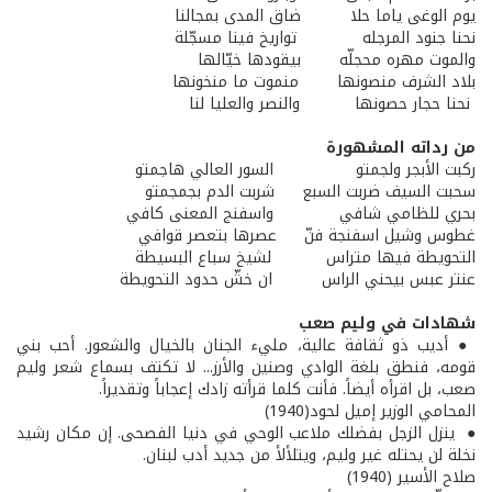
يوم الوغى ياما حلا ضاق المدى بمجالنا
نحنا جنود المرجله تواريخ فينا مسجّلة
والموت مهره محجلّه بيقودها خيّالها
بلاد الشرف منصونها منموت ما منخونها
نحنا حجار حصونها والنصر والعليا لنا
من رداته المشهورة
ركبت الأبجر ولجمتو السور العالي هاجمتو
سحبت السيف ضربت السبع شربت الدم بجمجمتو
بحري للظامي شافي واسفنج المعنى كافي
غطوس وشيل اسفنجة فنّ عصرها بتعصر قوافي
التحويطة فيها متراس لشيخ سباع البسيطة
عنتر عبس بيحني الراس ان خشّ حدود التحويطة
شهادات في وليم صعب
● أديب ذو ثقافة عالية، مليء الجنان بالخيال والشعور. أحب بني
قومه، فنطق بلغة الوادي وصنين والأرز... لا تكتف بسماع شعر وليم
صعب، بل اقرأه أيضاً. فأنت كلما قرأته زادك إعجاباً وتقديراً.
المحامي الوزير إميل لحود(1940)
● ينزل الزجل بفضلك ملاعب الوحي في دنيا الفصحى. إن مكان رشيد
نخلة لن يحتله غير وليم، ويتلألأ من جديد أدب لبنان.
صلاح الأسير (1940)