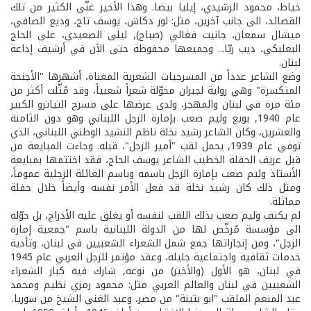
خياط، محمود الرشيدي، إيليا بيضا. وهذا الأخير غنّى الكثير من تلك
القصائد، الى جانب آخرين، مثل: لور دكاش، يوسف تاج، وديع الصافي،
ميشال سمعان، جانيت فغالي (صباح), ليلى الصعيدي، علي الحاج
البعلبكي، ديب ريّا... وجميعها محفوظة حتى الآن في أرشيف إذاعة
لبنان.
وضع الشاعر عدداً من المسرحيات الشعرية المغناة، أشهرها "الأجنحة
المتكسرة" وهي رواية لجبران محوّلة شعراً شعبياً، وقد مُثّلت أكثر من
مئة مرة في لبنان والمهجر، ولدى عرضها على مسرح التياترو الكبير
عام 1940, بويع وليم صعب بإمارة الزجل اللبناني وهو دون الثامنة
والعشرين، وكان الشاعر رشيد نخلة ناظم النشيد الوطني اللبناني، الذي
توفي عام 1939, يحمل لقب "أمير الزجل"، قبله. وجاءت المبايعة من
قبل عريف الحفلة الخطيب الشاعر يوسف الحاج، فقد اختتمها بمبايعة
الأستاذ وليم صعب بإمارة الزجل باسمه وباسم العائلة الزجلية عموماً،
ومثل ذلك كان رشيد نخلة قد فعل الأمر نفسه وأيضاً خلال حفلة
مماثلة.
لم يكتف وليم صعب بذلك اللقب لنفسه أو يغلق عليه الأدراج، بل حوّله
الى مؤسسة مُرخّص لها من الدولة اللبنانية باسم "جمعية إمارة
الزجل"، ومن إنجازاتها جمع شمل الشعراء الشعبيين في لبنان، وتأدية
خدمات ثقافية واجتماعية جليلة، وعقد مؤتمر للزجل العربي عام 1945
في لبنان، هو الأول (والأخير) من نوعه, شارك فيه كبار الشعراء
الشعبيين في لبنان والعالم العربي مثل: محمود رمزي نظيم ومحمد
عبد المنعم الملقب "ابو بثينة" من مصر، وعبد الغني الشيخ من سوريا.