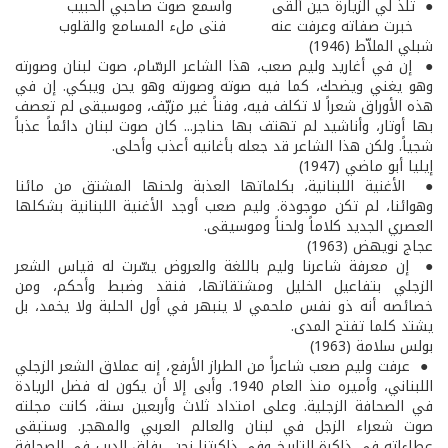
● تلذّ لي الزيارة حين ألقى وأسمع صوت صاحبي الحبيب
خبرت صفاته وعرفت عنه فتى ملء المسامع والقلوب
شبلي الملاّط (1946)
● إن في أغاريد وليم صعب، هذا الشاعر الرسّام، صوت لبنان وصورته
وهو يغني ويضحك، كما فيه صوته وصورته وهو يحن ويبكي. إن في
هذه الأوراق شعراً لا تكلف فيه، وفناً غير مزيّف، وموسيقى لم تعصف
بها أوتار، وأناشيد لم تهتف بها حناجر... كان صوت لبنان دائماً عذباً
شجياً. ولكن هذا الشاعر قد جعله بأغانيه أعذب وأحلى.
إيليا أبو ماضي (1947)
● الأغنية اللبنانية، بكلماتها العذبة ولحنها المشتق من مائنا
وهوائنا، لم تكن موجودة. وليم صعب أوجد الأغنية اللبنانية بشكلها
العصري الجديد كلاماً ولحناً وموسيقى.
عجاج نويهض (1963)
● إن معرفة شاعرنا وليم باللغة والعروض يسّرت له قياس الشعر
الزجلي بتفاعيل الخليل ومشتقاتها، فنقد وضبط وأحكم، ومن
خصائصه أنه ذو نفس ملحمي لا ينبهر في أول الحلبة ولا يخمد، بل
يشتد كلما تفتح المدى.
بولس سلامة (1963)
● عرفت وليم صعب شاعراً من الطراز الأرفع، إنه عملاق الشعر الزجلي
اللبناني، وأميره منذ العام 1940. وأبى إلا أن يكون له فضل الريادة
في الصحافة الزجلية. وعلى امتداد ثلاث وأربعين سنة، كانت مجلته
صوت شعراء الزجل في لبنان والعالم العربي والمهجر. وستبقى
عطاءاته في ذاكرة التاريخ وفي ذاكرتنا نحن، رفاق الدرب في الصحافة