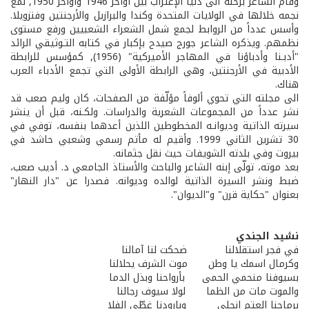
وقام الشاعر برحلة الى دنيا الإغتراب بين أواخر 1946 وأواخر 1950, لمع
نجمه خلالها في الولايات المتحدة وكندا والبرازيل والأرجنتين وفنزويلا.
وأسس عدداً من الروابط لجمع شمل الشعراء الشعبيين ورفع مستوى
نظمهم. ويذكره الشاعر جورج صيدح بإكبار في كتابه التـوثيقي الرائد
"أدبـنا وأدباؤنا في المهاجر الأميركية" (1956), كمؤسس للرابطة
الأدبية في الأرجنتين، وهي الرابطة الأولى التي تجمع الأدباء العرب
هناك.
الى مجلته التي تحوي ألوفاً مؤلّفة من الصفحات، كان وليم صعب قد
نشر عدداً من المجموعات الشعرية والدراسات. ولكـنه، قبل أن ينشر
سيرته الذاتية وديوانـه المخطوطين اللذين أعدهما بنفسه، توفي في
30 تشرين الثاني 1999. وأقيم له مأتم رسمي وشعبي حاشد في
بيروت وفي بلدته الشويفات حيث نقل جثمانه.
بعد موته، تولّى إبنه الشاعر والباحث والأستاذ الجامعي د. أديب صعب،
ضبط ونشر السيرة الذاتية لوالده وديوانه. فصدرا عن "دار النهار"
بعنوان "حكاية قرن" و"الديوان".
نشيد الجندي
في فجر استقلالنا ضحكت لنا آمالنا
وكرمال اسمك يا وطن موت الشرف يحلالنا
بسيوفنا منحمي الحمى بأرواحنا وبذل الدما
والموت مات من الظما لولا سيوف رجالنا
برماحنا العتم انجلى وبارودنا غطّى الفلا