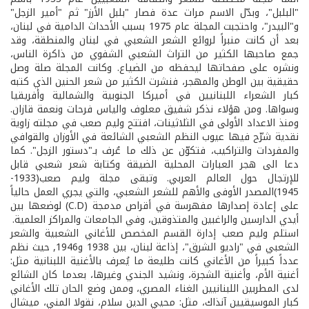
"البلبل"، وبدّل الاسم مرات عدة فصار "بلبل الأرز" ثم "أمير الزجل"
و"البيدر"، واحتجبت المجلة عام 1975 بسبب الأحداث الدامية في لبنان،
بعد أن كانت منبراً لروائع الشعر الشعبي في لبنان والمنطقة، وقد
جمع صاحبها الكثير من التراث الشعبي الشفوي من ذاكرة الناس،
ونشره على صفحاتها ليحفظه من الضياع. وكانت المجلة صلة وصل
حقيقية بين الوطن والمهجر، فنشرت الكثير من شعر الحنين الذي كتبه
كبار الشعراء اللبنانيين في أميركا الجنوبية والشمالية وأفريقيا
وسواها. ومن هؤلاء نذكر شفيق معلوف والياس فرحات ونعمة قازان.
ومنذ الاعداد الأولى في الثلاثينات، افتتح وليم صعب في مجلته زاوية
نقدية شرّح فيها عيوب النظم الشعبي الشائعة في الأوزان والقوافي
والمفردات والتراكيب، فتكوّن عن ذلك ما عُرف بـ"دستور الزجل". كما
دعا الى هجر العبارات المحلية الضيقة وكتابة شعر شعبي قابل
للإرتجال حول العالم العربي. وتبقى مجلة وليم صعب(1933-
1945)المصدر الأوفى والأهم للشعر الشعبي، والتي يجري العمل حالياً
على إعادة إصدارها مفهرسة في أقراص مدمجة (C.D) لوضعها بين
أيدي الدارسين والراغبين والمتذوقين، وفي الجامعات والمراكز العلمية.
استلم وليم صعب إدارة القسم المخصص للأغاني الشعبية والشعر
الشعبي في "راديو الشرق"، إذاعة لبنان، بين 1938 و1946, حيث نظم
عدداً كبيراً من الأغاني كانت طليعة ما يُعرف بالأغنية اللبنانية مثل:
أغنية الأم، وأغنية الشجرة، ونشيد الجندي وغيرها، بعدما كان الشائع
لدى المطربين اللبنانيين الغناء المصري، وممن وضع الحان تلك الأغاني
كبار الموسيقيين آنذاك، مثل: محيي الدين سلام، نقولا المني، ميشال