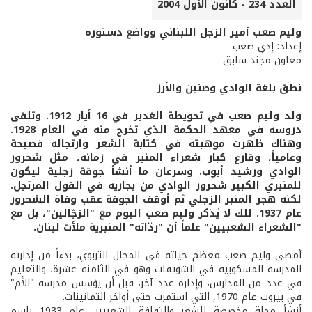
العدد 234 - كانون الأول 2004
وليم صعب أمير الزجل اللبناني وواضع دستوره
إعداد: إدي صعب
معاون مجند سابق
نطق بلغة الوادي وصنين والأرز
ولد وليم صعب في تحويطة الغدير في 16 أيار 1912. وتلقى
دروسه في معهد الحكمة الذي تخرج منه في العام 1928.
وهناك ظهرت موهبته في كتابة الشعر وارتجاله فصيحة
وعامياً، وقارع كبار شعراء المنبر في زمانه، مثل شحرور
الوادي ورشيد أيوب. وسرعان ما أنشأ جوقة زجلية ليكون
للمنبري الكبير شحرور الوادي من يجاريه في القول المرتجل.
لكنه هجر المنبر الزجلي ثم أوقف الجوقة عقب وفاة الشحرور
عام 1937. للك لا يُذكر وليم صعب اليوم مع "الزجّالين"، بل مع
"الشعراء الشعبيين" علماً أن "ردّاته" المنبرية ملأت لبنان.
أمضى وليم صعب معظم حياته في المجال التربوي، بدءاً من إدارته
المدرسة المسكوبية في الشويفات وهو في الثامنة عشرة، والتعليم
في عدد من المدارس، وإدارة عدد آخر، قبل أن يؤسس مدرسة "الأم"
في بيروت عام 1970, التي استمرت حتى أواخر الثمانينات.
أنشأ مجلة مخصصة للشعر والثقافة الشعبيين عام 1933 باسم