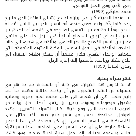
وفي الأدب وفي العمل القومي.
محمد بعلبكي (1999)
● عندما التقيته كان في زيارته لوالدي )شبلي الملاط( الذي ما برح
يردد كلما ذُكر وليم صعب عنده، أنه انسان نادر بين الناس لأنه لم
يسمح يوماً للحقيقة بأن يتغشى لها وجه في كلامه، أو للصدق بأن
يتسرب إليه أي تزويق. استطلع أسلوباً في الزجل جاء على ملتقى
مميز بين الشعر الفصيح والشعر العامي. وتألقت في شعره، الى جانب
الملاحة المألوفة في القول الشعبي، الفكرة المرتوية المتعمقة التي
يتوخاها الإرتقاء الذهني. فكان طبيعياً أن ينهض زملاؤه الشعراء الى
إعلان فضله وريادته، فأسندوا إليه إمارة الزجل.
وجدي الملاط (1999)
شعر تقرأه بقلبك
”لا بد لدارس هذا الديوان، في ذاته أو بالمقارنة مع ما هو في
مستواه من الشعر الشعبي، من أن يلاحظ ظاهرة مهمة جداً عند
وليم صعب، هي أن شعره، الى جانب عظمة لغته وصوره ومعانيه
وشمول موضوعاته وفنونه، يتميز، بل يتفرد أيضاً، بخلوّ أوزانه من
العيوب التقليدية التي وقع فيها كبار الشعراء الشعبيين. وهذه
العوامل، مجتمعة، تجعل من شعر وليم صعب أكبر مثال على
الكلاسيكية في الشعر الشعبي... إن كل قصيدة في هذا الديوان
شهادة صارخة على أن مجد الشعر أُعطي لصاحبه... هذا شعر تقرأه
بقلبك وتسمعه بعينيك. إنه أجمل سيرة لحياة صاحبه. وهو كشف