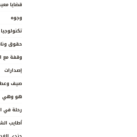
قضايا معي
وجوه
تكنولوجيا 
حقوق ونا
وقفة مع ال
إصدارات
صيف وعطل
هو وهي
رحلة في ا
أطايب ال
جندي الغد