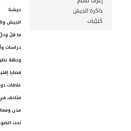
إعرف تسلم
جيشنا
ذاكرة الجيش
كتيّبات
الجيش وال
ما قلّ ودلّ
دراسات وأ
وجهة نظر
قضايا إقلي
علاقات دول
متاحف في 
مدن ومعال
تحت الضوء