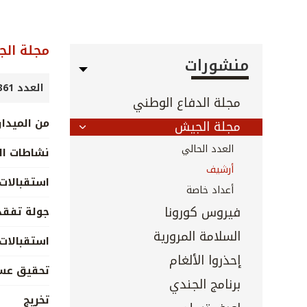
مجلة ال
منشورات
العدد 361 - تموز 2015
مجلة الدفاع الوطني
من الميدا
مجلة الجيش
العدد الحالي
نشاطات ال
أرشيف
استقبالات 
أعداد خاصة
فيروس كورونا
جولة تفقد
السلامة المرورية
استقبالات
إحذروا الألغام
تحقيق عس
برنامج الجندي
تخريج