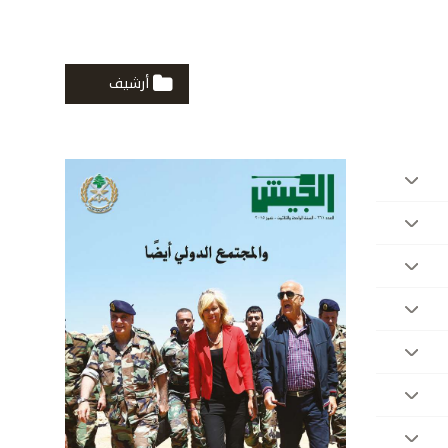
أرشيف