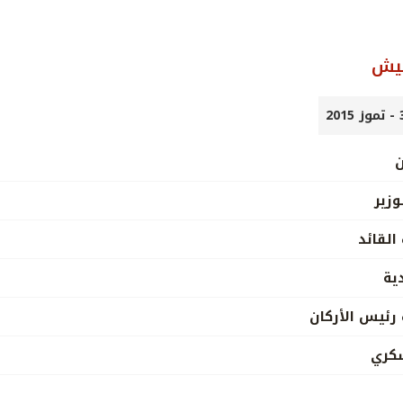
جيش
ن
وزير
القائد
ية
 رئيس الأركان
كري