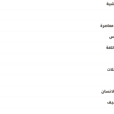
شية
معاصرة
س
لغة
ات
لانسان
شيف