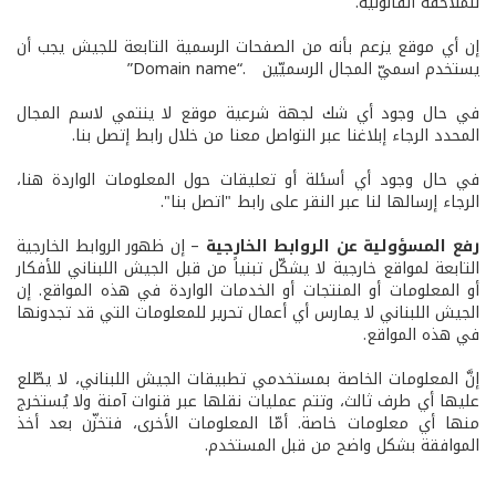
للملاحقة القانونية.
إن أي موقع يزعم بأنه من الصفحات الرسمية التابعة للجيش يجب أن
يستخدم اسميّ المجال الرسميّين .“Domain name”
في حال وجود أي شك لجهة شرعية موقع لا ينتمي لاسم المجال
المحدد الرجاء إبلاغنا عبر التواصل معنا من خلال رابط إتصل بنا.
في حال وجود أي أسئلة أو تعليقات حول المعلومات الواردة هنا،
الرجاء إرسالها لنا عبر النقر على رابط "اتصل بنا".
رفع المسؤولية عن الروابط الخارجية
– إن ظهور الروابط الخارجية
التابعة لمواقع خارجية لا يشكّل تبنياً من قبل الجيش اللبناني للأفكار
أو المعلومات أو المنتجات أو الخدمات الواردة في هذه المواقع. إن
الجيش اللبناني لا يمارس أي أعمال تحرير للمعلومات التي قد تجدونها
في هذه المواقع.
إنَّ المعلومات الخاصة بمستخدمي تطبيقات الجيش اللبناني، لا يطّلع
عليها أي طرف ثالث، وتتم عمليات نقلها عبر قنوات آمنة ولا يُستخرج
منها أي معلومات خاصة. أمّا المعلومات الأخرى، فتخزّن بعد أخذ
الموافقة بشكل واضح من قبل المستخدم.