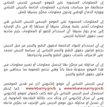
إن المعلومات المنشورة على الموقع الرسمي للجيش اللبناني
متطابقة مع سياسات ومبادىء المعلومات الخاصة بالجيش اللبناني
وبوزارة الدفاع الوطني وتحوي معلومات مصرّح بنشرها للعلن.
إن المعلومات المنشورة على الموقع الرسمي للجيش اللبناني هي
معلومات تُعتبر علنية ويمكن نشرها أو نسخها إلا في حال الإشارة
إلى عدم جواز نشرها. أي استخدام للصور أو المعلومات يلزم صاحبه
نسب حقوق الملكية للجيش.
إن أي استخدام للمواد الخاضعة لحقوق الطبع والنشر من قبل الجيش
يخضع لقانون حقوق الطبع والنشر اللبناني. إن سياسة الجيش تعتمد
على الاعتراف بأصحاب حقوق الطبع والنشر واحترامها.
إن أي محاولة غير مصرّح بها لتحميل معلومات أو تغيير معلومات في
هذا الموقع ممنوعةً منعًا باتاً وهي تخضع للعقوبة بما يتماهى مع
قانون حقوق الطبع والنشر.
ليس للجيش اللبناني أي موقع إلكتروني آخر غير هذين الموقعين
www.lebanesearmy.gov.lb
و
www.lebarmy.gov.lb
كما يُحظر
استعمال اسم الجيش اللبناني بأي لغة كانت كعنوان لموقع إلكتروني
وفي أي مجال إلكتروني آخر وذلك تحت طائلة الملاحقة القانونية. إن
أي تعديل أو محاولة خرق موقع الجيش على الإنترنت قد يعرّض فاعله