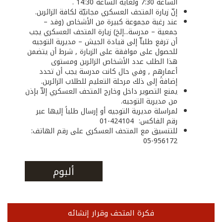
الساعة 7:30 ولغاية الساعة 14:30 .
إنّ زيارة المتحف العسكري مجانيّة لكافة الزائرين.
عند رغبة مجموعة كبيرة من الأشخاص (وفد –
جمعية – مدرسة...إلخ) زيارة المتحف العسكري يجب
أن ترفع طلباّ إلى قيادة الجيش – مديرية التوجيه
للحصول على موافقة على الزيارة , شرط أن يتضمن
هذا الطلب عدد الأشخاص الزائرين ومستوى
أعمارهم , وفي حال كانت مدرسة يجب أن تحدد
إضافةً إلى ذلك مرحلة التعليم للطلاب الزائرين.
يمنع التصوير داخل وخارج المتحف العسكري إلاّ بإذن
من مديرية التوجيه.
لمراسلة مديرية التوجيه أو إرسال طلباً إليها عبر
رقم الفاكس: 424104-01
للتنسيق مع المتحف العسكري على رقم الهاتف:
956172-05
ألبوم
فكرة المتحف وقرار إنشائه