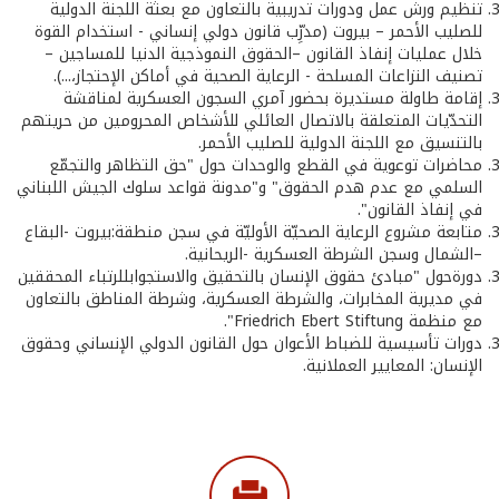
تنظيم ورش عمل ودورات تدريبية بالتعاون مع بعثة اللجنة الدولية
للصليب الأحمر – بيروت (مدرِّب قانون دولي إنساني - استخدام القوة
خلال عمليات إنفاذ القانون –الحقوق النموذجية الدنيا للمساجين –
تصنيف النزاعات المسلحة - الرعاية الصحية في أماكن الإحتجاز،...).
إقامة طاولة مستديرة بحضور آمري السجون العسكرية لمناقشة
التحدّيات المتعلقة بالاتصال العائلي للأشخاص المحرومين من حريتهم
بالتنسيق مع اللجنة الدولية للصليب الأحمر.
محاضرات توعوية في القطع والوحدات حول "حق التظاهر والتجمّع
السلمي مع عدم هدم الحقوق" و"مدونة قواعد سلوك الجيش اللبناني
في إنفاذ القانون".
متابعة مشروع الرعاية الصحيّة الأوليّة في سجن منطقة:بيروت -البقاع
–الشمال وسجن الشرطة العسكرية -الريحانية.
دورةحول "مبادئ حقوق الإنسان بالتحقيق والاستجوابللرتباء المحققين
في مديرية المخابرات، والشرطة العسكرية، وشرطة المناطق بالتعاون
مع منظمة Friedrich Ebert Stiftung".
دورات تأسيسية للضباط الأعوان حول القانون الدولي الإنساني وحقوق
الإنسان: المعايير العملانية.