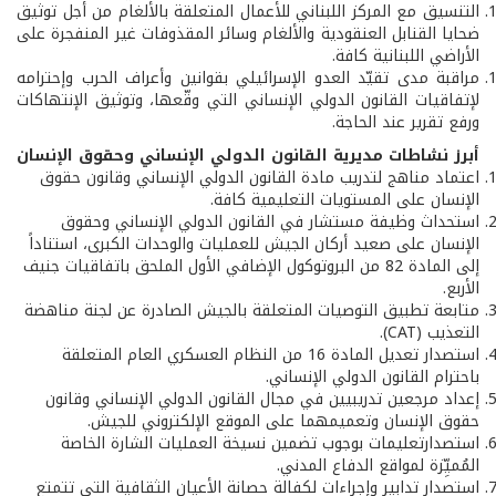
التنسيق مع المركز اللبناني للأعمال المتعلقة بالألغام من أجل توثيق
ضحايا القنابل العنقودية والألغام وسائر المقذوفات غير المنفجرة على
الأراضي اللبنانية كافة.
مراقبة مدى تقيّد العدو الإسرائيلي بقوانين وأعراف الحرب وإحترامه
لإتفاقيات القانون الدولي الإنساني التي وقّعها، وتوثيق الإنتهاكات
ورفع تقرير عند الحاجة.
أبرز نشاطات مديرية القانون الدولي الإنساني وحقوق الإنسان
اعتماد مناهج لتدريب مادة القانون الدولي الإنساني وقانون حقوق
الإنسان على المستويات التعليمية كافة.
استحداث وظيفة مستشار في القانون الدولي الإنساني وحقوق
الإنسان على صعيد أركان الجيش للعمليات والوحدات الكبرى، استناداً
إلى المادة 82 من البروتوكول الإضافي الأول الملحق باتفاقيات جنيف
الأربع.
متابعة تطبيق التوصيات المتعلقة بالجيش الصادرة عن لجنة مناهضة
التعذيب (CAT).
استصدار تعديل المادة 16 من النظام العسكري العام المتعلقة
باحترام القانون الدولي الإنساني.
إعداد مرجعين تدريبيين في مجال القانون الدولي الإنساني وقانون
حقوق الإنسان وتعميمهما على الموقع الإلكتروني للجيش.
استصدارتعليمات بوجوب تضمين نسيخة العمليات الشارة الخاصة
المُميِّزة لمواقع الدفاع المدني.
استصدار تدابير وإجراءات لكفالة حصانة الأعيان الثقافية التي تتمتع