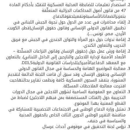
استصدار تعليمات للضابطة العدلية العسكرية للتقيّد بأحكام المادة
47 من قانون أصول المحاكمات الجزائية المتعلّقة
بتعزيزالضماناتالأساسيةوتفعيلحقوقالدفاع.
إلقاء محاضرات في عدد من الدول حول تجربة الجيش اللبناني في
تطبيق القانون الدولي الإنساني وقانون حقوق الإنسان(قطر، الكويت،
الأردن، مصر، تونس.....).
إقامة ندوات حول دور المرأة والتوازن الجندري في الجيش مع فريق
التدريب والتعاون الكندي.
إقامة ورش عمل حول (حقوق الإنسان وقانون النزاعات المسلّحة –
الأبعاد الأمنية لإدارة اللاجئين والنازحين إلى الداخل اللبناني)، بالتعاون
مع المعهد الدفاعيالأميركيللدراسات القانونية الدوليةDIILS.
معالجة المواضيع الهامة والحساسة في مجال القانون الدولي
الإنساني وحقوق الإنسان، وقد سبق أن قامت اللجنة الدائمة لتقديم
المشورة، بتفقد السجون العسكرية كافة ونظمت تقارير بحالتهاحيث
اقترحت معالجة الملاحظات المسجّلة.
التعاون مع المفوضية السامية لشؤون اللاجئين في مجال الدورات
التدريبية حول (الفئات المستضعفة بمن فيهم اللاجئين) لضباط من
القطع المعنية بهذا الموضوع.
تمثيل وزارة الدفاع الوطني في الاجتماعات التحضيرية للمشاركة في
مناقشة التقرير الوطني الدوري الثالث الخاص بالحقوق المدنية
والسياسية في جنيف.
ترؤس لجنة التحقيق في موقوفي أحداث عرسال.