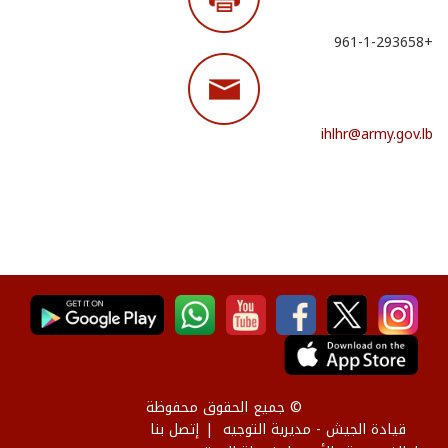
+961-1-293658
ihlhr@army.gov.lb
© جميع الحقوق محفوظة
قيادة الجيش - مديرية التوجيه
إتصل بنا