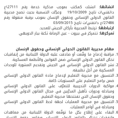
انشائها:
انشئت كمكتب بموجب مذكرة خدمة رقم 27111\ع
د\تقني\ت تاريخ 19/10/2009 وعدِّلت التسمية بحيث تصبح مديرية
القانون الدولي الإنساني وحقوق الإنسان بموجب برقية منقولة رقم
27486/ع د/تقني/ت تاريخ 03/09/2015
ارتباطها:
ترتبط المديرية بأركان الجيش للعديد.
تمركزها:
تتمركز في بيروت - عين الرمانة ثكنة بيار الدويهي.
مهام مديرية القانون الدولي الإنساني وحقوق الإنسان
مراقبة إدماج ما وقّعت أو صادقت عليه الدولة اللبنانية من إتفاقيات
تخصّ القانون الدولي الإنساني ضمن القوانين والأنظمة العسكرية.
نشر القانون الدولي الإنساني في الجيش وتقديم المشورة للوحدات
العسكرية من أجل تطبيقه.
التنسيق مع مديرية التعليم لإدماج مادة القانون الدولي الإنساني
ضمن برامج التعليم على المستويات كافة.
مواكبة الدورات التدريبية للتعرّف على القانون الدولي الإنساني
ومبادئه ودورات تأهيل المدرّبين في مجال القانون الدولي الإنساني
وحقوق الإنسان التي تفتتحها مديرية التعليم.
التنسيق مع مديرية العمليات لجهة لحظ القانون الدولي الإنساني
ومبادئه في أوامر العمليات.
البقاء على إطلاع بكل ما توقّعه الدولة اللبنانية من معاهدات
وإتفقيات تختصّ بالقانون الدولي الإنساني وبقانون حقوق الإنسان،