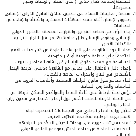
المحميَّة(إسعاف، دفاع مدني...) على القطع والوحدات وشرح
مضمونها.
استصدار تعليمات التشدّد في تطبيق مبادئ القانون الدولي الإنساني
وحقوق الإنسان أثناء تنفيذ المهمَّات العسكرية والأمنيَّة والإفادة عن
المخالفات.
إبداء الرأي في صياغة القوانين والقرارات المتعلقة بالقانون الدولي
الإنساني وحقوق الإنسان خلال مناقشتها من قبل اللجان النيابية
والهيئات الأخرى.
إعداد الردود القانونية على المراسلات الواردة من قبل هيئات الأمم
المتحدة أو أي منظمة حكومية أو غير حكومية.
المساهمة مع معهد حقوق الإنسان في نقابة المحامين- بيروت
بإعداد دليل (الأطفال على تماس مع القانون) ودليلي (جريمة الإتجار
بالأشخاص في لبنان والإجراءات الخاصة بالضحايا).
إلقاء محاضراتحول قانون النزاعات المسلحة وأخلاقيات الحروب في
الجامعات والمدارس اللبنانية.
ترؤس لجنة للإجابة على كافة النقاط والمواضيع الممكن إثارتها من
قبل اللجنة الدولية للصليب الأحمر حول أوضاع الاحتجاز في سجون وزارة
الدفاع الوطني.
تمثيل وزارة الدفاع الوطني في الاجتماعات التحضيرية لبناء
الاستراتيجية الوطنية لمكافحة التطرّف العنيف.
تنفيذ تفتيشات دورية على وحدات الجيش للتأكّد من التزامهم
بالتعليمات الصادرة عن قيادة الجيش بموضوع القانون الدولي
الإنساني.