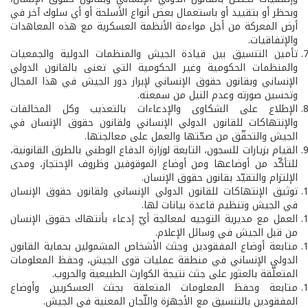
وبحظر أو بتقييد أو باستعمال بعض أنواع الأسلحة أو أي سلوك آخر في
أرض المعركة من أجل مواءمة الأنظمة العسكرية مع هذه المعاهدات
والإتفاقيات.
تأمين التنسيق بين قيادة الجيش والمنظمات الدولية والجمعيات
والمنظمات الحكومية وغير الحكومية التي تعنى بالقانون الدولي
الإنساني وبقانون حقوق الإنساني لإبراز دور الجيش في هذا المجال
وتحسين صورته وعدم النيل من سمعته.
الإطلاع على الشكاوى والإدعاءات بالتعذيب وكل المخالفات
والإنتهاكات للقانون الدولي الإنساني ولقانون حقوق الإنسان في
الجيش والتحقّق من صحّتها والعمل على معالجتها.
القيام بزيارات للسجون، التابعة لوزارة الدفاع الوطني بالطرق القانونية،
للتأكّد من أوضاعها ومن أوضاع الموقوفين وظروف الإحتجاز، ومدى
الإلتزام والتقيّد بقانون حقوق الإنسان.
توثيق الإنتهاكات للقانون الدولي الإنساني ولقانون حقوق الإنسان
في الجيش وتنظيم قاعدة بيانات لها.
العمل مع مديرية التوجيه لمعالجة أيّ إدعاء بأنتهاك حقوق الإنسان
من قبل الجيش في وسائل الإعلام.
متابعة أوضاع المفقودين وجثث الأشخاص المشمولين بحماية القانون
الدولي الإنساني في منطقة عمليات قوى الجيش، وحفظ المعلومات
المتعلّقة بالعثور على جثث نتيجة الكوارث الطبيعية والحروب.
متابعة وحفظ المعلومات المتعلقة بجثث العسكريين وأوضاع
المفقودين بالتنسيق مع الأجهزة واللّجان المعنية في الجيش.