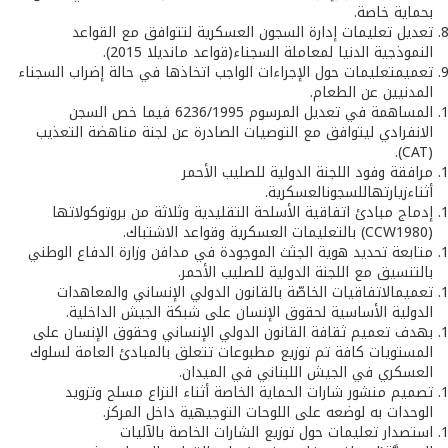
بحماية خاصة.
تعديل تعليمات إدارة السجون العسكرية لتتوافق مع القواعد
النموذجية الدنيا لمعاملة السجناء(قواعد مانديلا 2015).
تعميمتعليمات حول الإجراءات الواجب اتخاذها في حالة إضراب السجناء
المدنيين عن الطعام.
المساهمة في تعديل المرسوم 6236/1995 فيما خص السجن
الانفرادي ليتوافق مع التوصيات الصادرة عن لجنة مناهضة التعذيب
(CAT).
مرافقة وفود اللجنة الدولية للصليب الأحمر
أثناءزيارتهاللسجونالعسكرية.
إدماج مبادئ اتفاقية الأسلحة التقليدية وثلاثة من بروتوكولاتها
(CCW1980) بالتعليمات العسكرية وقواعد الاشتباك.
متابعة تحديد هوية الجثث الموجودة في مدافن وزارة الدفاع الوطني
بالتنسيق مع اللجنة الدولية للصليب الأحمر.
تعميمالاتفاقيات الخاصّة بالقانون الدولي الإنساني والمعاهدات
الدولية الأساسية لحقوق الإنسان على شبكة الجيش الداخلية.
بهدف تعميم ثقافة القانون الدولي الإنساني وحقوق الإنسان على
المستويات كافة تم توزيع مطبوعات تتعلق بالمبادئ العامة لسلوك
العسكري في الجيش اللبناني في الميدان.
تصميم منشور شارات الحماية الخاصة أثناء النزاع مسلح وتزويد
الوحدات به لوضعه على اللوحات التوجيهية داخل المركز.
استصدار تعليمات حول توزيع الشارات الخاصة بالآليات