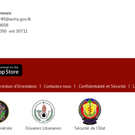
 nous:
LHR@army.gov.lb
3658
0000 ext 30711
ection d'Orientation
Contactez-nous
Confidentialité et Sécurité
L
énérale
Douanes Libanaises
Sécurité de l’Etat