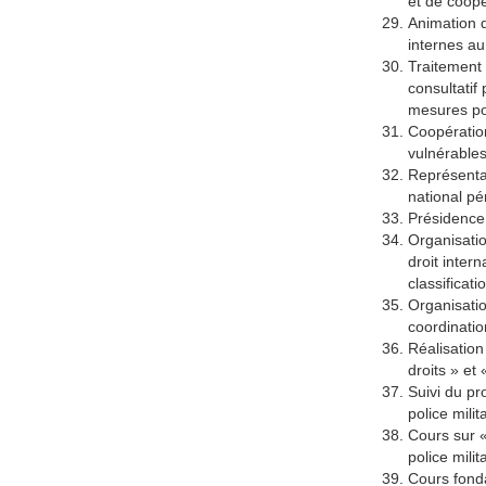
et de coopé
Animation d
internes au
Traitement 
consultatif
mesures pou
Coopération
vulnérables
Représentat
national pér
Présidence
Organisatio
droit inter
classificat
Organisatio
coordinatio
Réalisation
droits » et
Suivi du pr
police milit
Cours sur «
police mili
Cours fonda