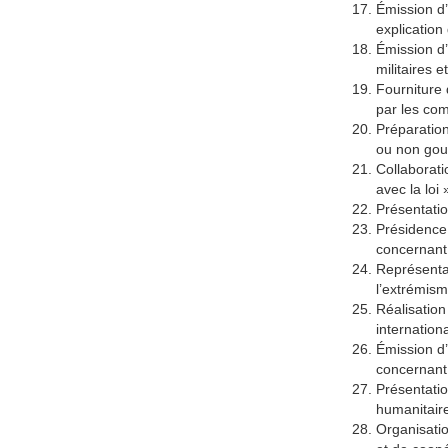
Émission d’
explication 
Émission d’
militaires e
Fourniture 
par les co
Préparatio
ou non gou
Collaborati
avec la loi
Présentatio
Présidence 
concernant 
Représentat
l’extrémism
Réalisation
internation
Émission d’
concernant 
Présentatio
humanitaire
Organisatio