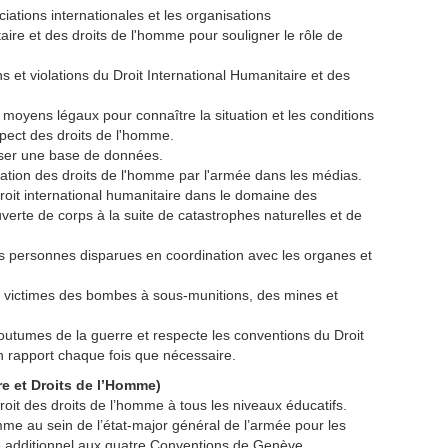
ciations internationales et les organisations
ire et des droits de l'homme pour souligner le rôle de
ns et violations du Droit International Humanitaire et des
 moyens légaux pour connaître la situation et les conditions
spect des droits de l'homme.
iser une base de données.
iolation des droits de l'homme par l'armée dans les médias.
roit international humanitaire dans le domaine des
uverte de corps à la suite de catastrophes naturelles et de
 des personnes disparues en coordination avec les organes et
s victimes des bombes à sous-munitions, des mines et
coutumes de la guerre et respecte les conventions du Droit
un rapport chaque fois que nécessaire.
re et Droits de l’Homme)
roit des droits de l’homme à tous les niveaux éducatifs.
omme au sein de l’état-major général de l’armée pour les
le additionnel aux quatre Conventions de Genève.