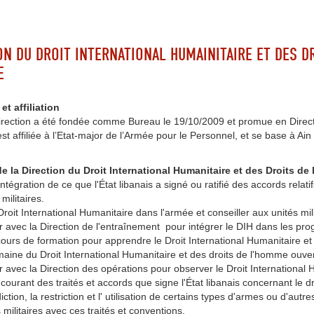
ON DU DROIT INTERNATIONAL HUMAINITAIRE ET DES D
E
t affiliation
irection a été fondée comme Bureau le 19/10/2009 et promue en Direc
est affiliée à l’Etat-major de l’Armée pour le Personnel, et se base à 
e la Direction du Droit International Humanitaire et des Droits d
'intégration de ce que l'État libanais a signé ou ratifié des accords relat
militaires.
 Droit International Humanitaire dans l'armée et conseiller aux unités mili
avec la Direction de l'entraînement pour intégrer le DIH dans les pr
cours de formation pour apprendre le Droit International Humanitaire et
aine du Droit International Humanitaire et des droits de l'homme ouvert
avec la Direction des opérations pour observer le Droit International 
 courant des traités et accords que signe l'État libanais concernant le d
rdiction, la restriction et l' utilisation de certains types d'armes ou d'
 militaires avec ces traités et conventions.