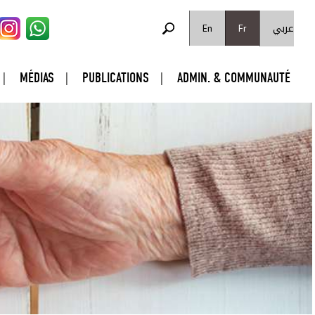
FORMULAIRE DE RECHERCHE
عربي
Rechercher
En
Fr
MÉDIAS
PUBLICATIONS
ADMIN. & COMMUNAUTÉ