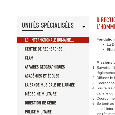
DIRECTI
UNITÉS SPÉCIALISÉES
L’HOMM
Fondation e
LOI INTERNATIONALE HUMAINE...
La D
CENTRE DE RECHERCHES...
Elle 
CLAM
Missions d
AFFAIRES GÉOGRAPHIQUES
Surveiller l
règlements 
ACADÉMIES ET ÉCOLES
Diffuser le
Coordonner 
LA BANDE MUSICALE DE L’ARMÉE
Suivre les 
dans le dom
MÉDECINE MILITAIRE
Coordonner 
DIRECTION DE GÉNIE
Se tenir au
que l' inte
POLICE MILITAIRE
les régimes