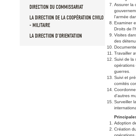
Assurer la 
DIRECTION DU COMMISSARIAT
gouvernemen
l'armée da
LA DIRECTION DE LA COOPÉRATION CIVILO
Examiner et
- MILITAIRE
Droits de l
Visites dan
LA DIRECTION D’ORIENTATION
des détenus
Documenter
Travailler 
Suivi de la
opérations 
guerres.
Suivi et pr
comités co
Coordonner
d'autres mu
Surveiller 
internation
Principale
Adoption de
Création du
opérations 