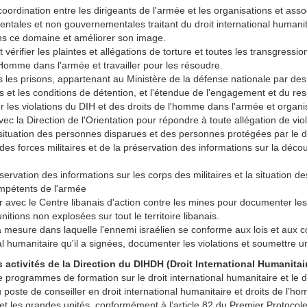
coordination entre les dirigeants de l'armée et les organisations et asso
tales et non gouvernementales traitant du droit international humanita
ns ce domaine et améliorer son image.
 vérifier les plaintes et allégations de torture et toutes les transgressio
'Homme dans l'armée et travailler pour les résoudre.
s les prisons, appartenant au Ministère de la défense nationale par des
 et les conditions de détention, et l'étendue de l'engagement et du re
 les violations du DIH et des droits de l'homme dans l'armée et organ
avec la Direction de l'Orientation pour répondre à toute allégation de v
 situation des personnes disparues et des personnes protégées par le d
des forces militaires et de la préservation des informations sur la déco
éservation des informations sur les corps des militaires et la situation
mpétents de l'armée
 avec le Centre libanais d'action contre les mines pour documenter le
nitions non explosées sur tout le territoire libanais.
la mesure dans laquelle l'ennemi israélien se conforme aux lois et aux 
al humanitaire qu'il a signées, documenter les violations et soumettre 
s activités de la Direction du DIHDH (Droit International Humanitai
 programmes de formation sur le droit international humanitaire et le d
 poste de conseiller en droit international humanitaire et droits de l’h
et les grandes unités, conformément à l’article 82 du Premier Protoco