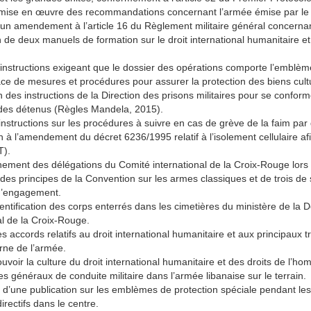
a mise en œuvre des recommandations concernant l’armée émise par le C
un amendement à l’article 16 du Règlement militaire général concernant
 de deux manuels de formation sur le droit international humanitaire et 
instructions exigeant que le dossier des opérations comporte l’emblème dis
ce de mesures et procédures pour assurer la protection des biens cultu
n des instructions de la Direction des prisons militaires pour se confo
 des détenus (Règles Mandela, 2015).
’instructions sur les procédures à suivre en cas de grève de la faim par d
n à l’amendement du décret 6236/1995 relatif à l’isolement cellulaire a
T).
ent des délégations du Comité international de la Croix-Rouge lors de 
 des principes de la Convention sur les armes classiques et de trois de 
 d’engagement.
identification des corps enterrés dans les cimetières du ministère de la
al de la Croix-Rouge.
es accords relatifs au droit international humanitaire et aux principaux t
rne de l’armée.
voir la culture du droit international humanitaire et des droits de l’hom
es généraux de conduite militaire dans l’armée libanaise sur le terrain.
d’une publication sur les emblèmes de protection spéciale pendant les c
rectifs dans le centre.