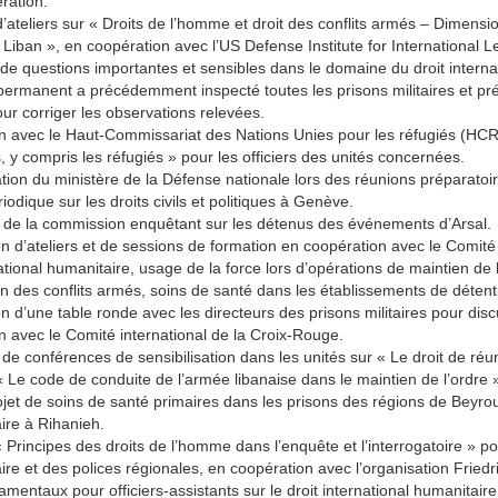
ration.
’ateliers sur « Droits de l’homme et droit des conflits armés – Dimensi
 Liban », en coopération avec l’US Defense Institute for International L
de questions importantes et sensibles dans le domaine du droit interna
 permanent a précédemment inspecté toutes les prisons militaires et pr
r corriger les observations relevées.
 avec le Haut-Commissariat des Nations Unies pour les réfugiés (HCR)
, y compris les réfugiés » pour les officiers des unités concernées.
ion du ministère de la Défense nationale lors des réunions préparatoire
iodique sur les droits civils et politiques à Genève.
 de la commission enquêtant sur les détenus des événements d’Arsal.
n d’ateliers et de sessions de formation en coopération avec le Comité 
national humanitaire, usage de la force lors d’opérations de maintien de
ion des conflits armés, soins de santé dans les établissements de détenti
n d’une table ronde avec les directeurs des prisons militaires pour disc
n avec le Comité international de la Croix-Rouge.
 de conférences de sensibilisation dans les unités sur « Le droit de réu
 « Le code de conduite de l’armée libanaise dans le maintien de l’ordre 
ojet de soins de santé primaires dans les prisons des régions de Beyrou
aire à Rihanieh.
 Principes des droits de l’homme dans l’enquête et l’interrogatoire » p
taire et des polices régionales, en coopération avec l’organisation Friedr
mentaux pour officiers-assistants sur le droit international humanitaire