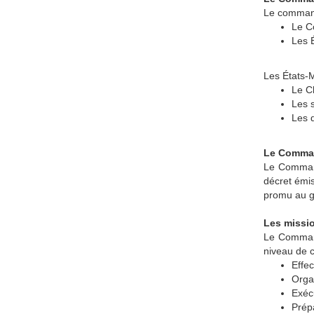
Le command
Le C
Les 
Les États-
Le C
Les 
Les d
Le Comman
Le Command
décret émis
promu au g
Les missi
Le Command
niveau de c
Effec
Organ
Exéc
Prépa