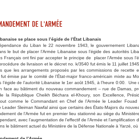
MANDEMENT DE L'ARMÉE
banaise se place sous l’égide de l’État Libanais
dépendance du Liban le 22 novembre 1943, le gouvernement Libanai
ns le but de placer l’Armée Libanaise sous l’égide des autorités Liban
es Français ont fini par accepter le principe de placer l’Armée sous l
procédure de livraison et le décret no. k/3540 fut émis le 11 juillet 19
is que les arrangements proposés par les commissions de recette et de
ut émise par le comité de l’État-major franco-américain mixte au Moy
 l’égide de l’autorité Libanaise le 1er août 1945, à l’heure 0:00. Une
n face au bâtiment du nouveau commandement – rue de Damas, près
de la République Cheikh Béchara el-Khoury, son Excellence, Prési
 tout comme le Commandant en Chef de l’Armée le Leader Fouad C
le Leader Sleiman Nawfal ainsi que certains des États-Majors du no
ement de l’Armée fut en premier lieu stationné au siège du Ministèr
ndant, avec l’augmentation de l’effectif de l’Armée et l’amplificatio
s le bâtiment actuel du Ministère de la Défense Nationale à Yarzé, où
dement de l’Armée