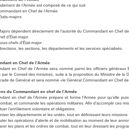
ement de l’Armée est composé de ce qui suit:
ommandant en Chef de l’Armée
États-majors
Majors dépendent directement de l’autorité du Commandant en Chef de 
hef d’État-major
sous-chefs d’État-major
irections, les sections, les départements et les services spécialisés.
dant en Chef de l’Armée
ant en Chef de l’Armée sera nommé parmi les officiers généraux B.
 par le Conseil des ministres, suite à la proposition du Ministre de 
rade de Général et sera nommé «le Général Commandant en Chef de l’A
ons du Commandant en chef de l’Armée
ant en chef de l’Armée prépare et forme l’Armée pour qu’elle puisse
ombat, et commande les opérations militaires. Afin d’accomplir ces missi
tuer l’enrôlement volontaire et obligatoire.
iser les départements et les unités, tout en définissant leurs missions 
uter les opérations d’alerte et de mobilisation au moment de leur anno
rer les plans et les ordres de combat, tout en leur dressant les progr