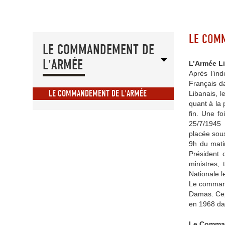
LE COM
LE COMMANDEMENT DE
L'ARMÉE
L’Armée Li
Après l’in
Français da
LE COMMANDEMENT DE L'ARMÉE
Libanais, l
quant à la 
fin. Une fo
25/7/1945 f
placée sous
9h du mati
Président 
ministres,
Nationale 
Le command
Damas. Cepe
en 1968 dan
Le Comman