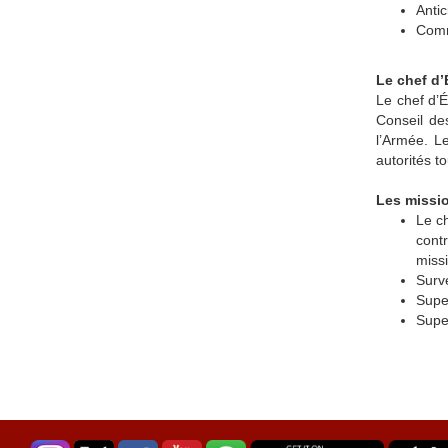
Antic
Comm
Le chef d’
Le chef d’É
Conseil de
l’Armée. L
autorités t
Les missio
Le c
contr
missi
Surve
Super
Super