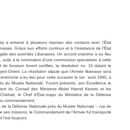
s a entamé à plusieurs reprises des contacts avec l’État
aises. Grâce aux efforts continus et à l’insistance de l’État
’égide des autorités Libanaises. Un accord unanime a eu lieu
45, suite à la nomination d’une commission spécialisée à cette
 livraison furent certifiés, la résolution no. 15 datant le
en-Orient. La résolution stipule que l’Armée libanaise sera
 cérémonie a eu lieu pour cette occasion le 1er août 1945, à
 du Musée Nationale. Furent présents, son Excellence le
dent du Conseil des Ministres Abdel Hamid Karami et les
héhab, le Chef d’État-major du Ministère de la Défense
uveau commandement.
e de la Défense Nationale près du Musée Nationale – rue de
n de ses missions, le Commandement de l’Armée fut transporté
 il l’est toujours.