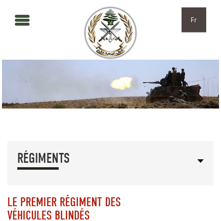
Aller au contenu principal
Skip to navigation
Fr
RÉGIMENTS
LE PREMIER RÉGIMENT DES
VÉHICULES BLINDÉS