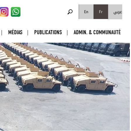
FORMULAIRE DE RECHERCHE
عربي
Rechercher
En
Fr
MÉDIAS
PUBLICATIONS
ADMIN. & COMMUNAUTÉ