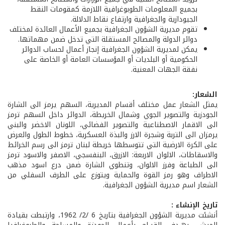
بجميع المعلومات الطوبوغرافية اللازمة كمقومات النقط
الجيودازية والجغرافية وارتفاع نقاط الدلالة.
تقوم مديرية الشؤون الجغرافية بجميع الأعمال العائدة لمختلف
دوائر الدولة والمصالح المستقلة التي تدخل ضمن مهماتها.
يمكن لمديرية الشؤون الجغرافية إنجاز أعمال لحساب الدوائر
الحكومية أو البلديات أو المؤسسات العامة أو الخاصة على
نفقة الجهات المعنية.
الشعار:
يمثل الشعار عمل مختلف أقسام المديرية، السهم يرمز الى الشارة
الجودزية والتصوير الجوي وشمال الخريطة، الدوائر داخل السهم ترمز
الى الاقمار الاصطناعية والتصوير الفضائي، اللونان الاخضر والبني
يرمزان الى التربة وشجرة الارز والبذة العسكرية، خطوط الطول والعرض
على الكرة الارضية التي تتوسطها خريطة لبنان ترمز الى رسم الخرائط
والاسقاطات، الالوان الاربعة: الازرق، البنفسجي، الاصفر والاسود ترمز
الى الطباعة وفرز الالوان، وتنطوي الشارة ضمن درع اسود مذهب
الاطراف وهو رمز القوة والحماية ويتوزع على الطرف السفلي من
الشعار اسم مديرية الشؤون الجغرافية.
تاريخ الإنشاء :
أنشئت مديرية الشؤون الجغرافية بتاريخ 6 /2/ 1962، وارتبطت بقيادة