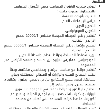
المهمة:
تتولى مديرية الشؤون الجغرافية جميع الأعمال الجغرافية
والجيودازية وبصورة خاصة :
التثليث بأنواعه الخمسة.
قياس الإرتفاعات العام.
التصوير الجوي.
التحويل الفوتوغرافي.
تنظيم وطبع الخريطة الموحدة مقياس 20000/1 لجميع
الأراضي اللبنانية.
تصحيح وإكمال وطبع الخريطة الموحدة مقياس 50000/1 لجميع
الأراضي اللبنانية.
تزويد مصلحة المساحة بخرائط تنظم بواسطة التحويل
الفوتوغرافي بمقاييس تتراوح بين 500/1 و5000/1 للأراضي غير
الممسوحة .
تنظيم خرائط مع مناسب الإرتفاع وبمقاييس مختلفة، وفقاً
لطلب المصالح الفنية والوزارات أو المصالح المستقلة وعلى
حسابها، لدرس جميع المشاريع من ري وتحريج، وطرق، وكهرباء،
وتنظيم مدني، وفتح أنفاق...إلخ.
تنظيم دار للصور والخرائط تحفظ في المجموعات لتموين
الوزارات والأفراد، لقاء دفع الرسم لجميع الخرائط والصور مع
تكبيرها، ما عدا خرائط المساحة التي تطلب من مصلحة
المساحة.
تزويد المصالح الفنية في جميع الوزارات والمصالح المستقلة،