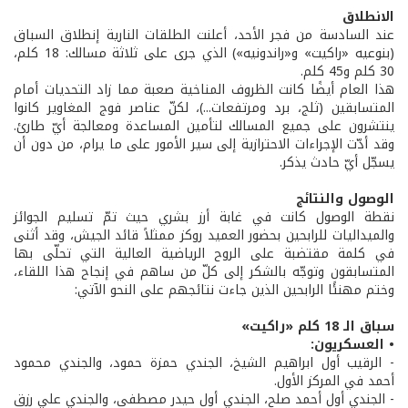
الانطلاق
عند السادسة من فجر الأحد، أعلنت الطلقات النارية إنطلاق السباق
(بنوعيه «راكيت» و«راندونيه») الذي جرى على ثلاثة مسالك: 18 كلم،
30 كلم و45 كلم.
هذا العام أيضًا كانت الظروف المناخية صعبة مما زاد التحديات أمام
المتسابقين (ثلج، برد ومرتفعات...)، لكنّ عناصر فوج المغاوير كانوا
ينتشرون على جميع المسالك لتأمين المساعدة ومعالجة أيّ طارئ.
وقد أدّت الإجراءات الاحترازية إلى سير الأمور على ما يرام، من دون أن
يسجّل أيّ حادث يذكر.
الوصول والنتائج
نقطة الوصول كانت في غابة أرز بشري حيث تمّ تسليم الجوائز
والميداليات للرابحين بحضور العميد روكز ممثلاً قائد الجيش، وقد أثنى
في كلمة مقتضبة على الروح الرياضية العالية التي تحلّى بها
المتسابقون وتوجّه بالشكر إلى كلّ من ساهم في إنجاح هذا اللقاء،
وختم مهنئًا الرابحين الذين جاءت نتائجهم على النحو الآتي:
سباق الـ 18 كلم «راكيت»
• العسكريون:
- الرقيب أول ابراهيم الشيخ، الجندي حمزة حمود، والجندي محمود
أحمد في المركز الأول.
- الجندي أول أحمد صلح، الجندي أول حيدر مصطفى، والجندي علي رزق