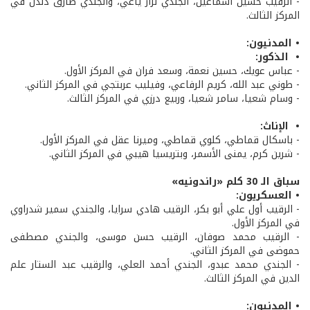
- الرقيب حسين اسماعيل، الجندي نزار ياغي، والجندي طارق دندل في
المركز الثالث.
• المدنيون:
• الذكور:
- عباس عويك، حسين نعمة، وسعد فران في المركز الأول.
- طوني عبد الله، كريم الرفاعي، وفيليب عربتجي في المركز الثاني.
- وسام شعيا، سامر شعيا، وربيع درزي في المركز الثالث.
• الإناث:
- باسكال قماطي، كلوي قماطي، وميرنا عقل في المركز الأول.
- شرين كرم، يمنى الأسمر، وبتريسيا هيبي في المركز الثاني.
سباق الـ 30 كلم «راندونيه»
• العسكريون:
- الرقيب أول علي أبو بكر، الرقيب هادي سرايا، والجندي سمير شدراوي
في المركز الأول.
- الرقيب محمد صوفان، الرقيب حسن موسى، والجندي مصطفى
حموضى في المركز الثاني.
- الجندي محمد عبدو، الجندي أحمد العلي، والرقيب عبد الستار علم
الدين في المركز الثالث.
• المدنيون: