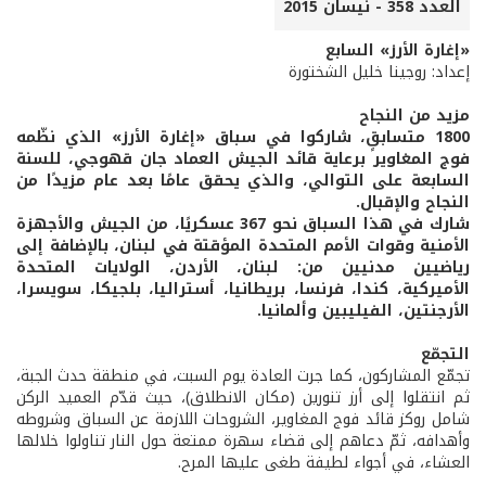
العدد 358 - نيسان 2015
«إغارة الأرز» السابع
إعداد: روجينا خليل الشختورة
مزيد من النجاح
1800 متسابقٍ، شاركوا في سباق «إغارة الأرز» الذي نظّمه
فوج المغاوير برعاية قائد الجيش العماد جان قهوجي، للسنة
السابعة على التوالي، والذي يحقق عامًا بعد عام مزيدًا من
النجاح والإقبال.
شارك في هذا السباق نحو 367 عسكريًا، من الجيش والأجهزة
الأمنية وقوات الأمم المتحدة المؤقتة في لبنان، بالإضافة إلى
رياضيين مدنيين من: لبنان، الأردن، الولايات المتحدة
الأميركية، كندا، فرنسا، بريطانيا، أستراليا، بلجيكا، سويسرا،
الأرجنتين، الفيليبين وألمانيا.
التجمّع
تجمّع المشاركون، كما جرت العادة يوم السبت، في منطقة حدث الجبة،
ثم انتقلوا إلى أرز تنورين (مكان الانطلاق)، حيث قدّم العميد الركن
شامل روكز قائد فوج المغاوير، الشروحات اللازمة عن السباق وشروطه
وأهدافه، ثمّ دعاهم إلى قضاء سهرة ممتعة حول النار تناولوا خلالها
العشاء، في أجواء لطيفة طغى عليها المرح.