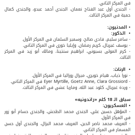
في المركز الثاني.
- الجندي أول عبد الفتاح نعمان، الجندي أحمد عبدو، والجندي كمال
حمية في المركز الثالث.
• المدنيون:
• الذكور:
- سامر سليم، فادي صالح، وسمير السلمان في المركز الأول.
- يوسف غبريال، كريم رمضان، وإيليا خوري في المركز الثاني.
- كرم المولى بسيوني، ابراهيم سنتينا، ومالك أبو زيد في المركز
الثالث.
• الإناث:
- نورا ذياب، هيام خويري، ميرال روزاليا في المركز الأول.
- Eyer Myrtille, Goetz Anne, Clara Grossiord في المركز الثاني.
- وردة غبريال، كلود عبد الله، وماريا عشي في المركز الثالث.
سباق الـ 18 كلم «راندونيه»
• العسكريون:
- المؤهل حسين علي، الجندي محمد الطحش، والجندي حسام أبو زور
في المركز الأول.
- العريف محمد ناصر الدين، العريف محمد البزال، والجندي أول حسن
المسمار في المركز الثاني.