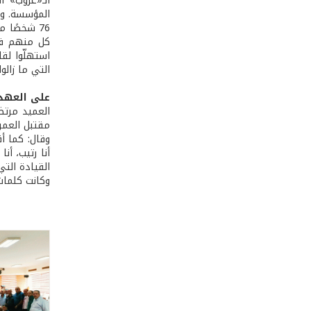
الـ«غروب» ا
المؤسسة. وهك
76 شخصًا 
كل منهم في 
استهلّوا لق
التي ما زال
على العهد
العميد مرتض
مقتبل العمر
وقال: كما أق
أنا رتيب، أن
القيادة التي
وكانت كلمات 