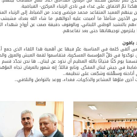
لذي ضمّ ثمانين شخصًا من الرفاق القدامى أعاد نسج العلاقات بينهم،
ذا تمّ الاتفاق على غداء في نادي الرتباء المركزي- الفياضية.
من بينهم العميد المتقاعد محمد مرتضى وعدد من الضباط، إلى الرتباء المتقا
الآخرين متأملاً ما أصبحت عليه أحوالهم. ما شاء الله بعدك مشبشب ي
اءهم بالنشيد الوطني اللبناني، وبالوقوف دقيقة صمت عن أرواح شهداء 
وا يلتزمون توجيهاتها حتى بعد تقاعدهم.
 باقون
ى ألقى كلمة في المناسبة عبّر فيها عن أهمية هذا اللقاء الذي جمع أخو
، توحّدوا في ظلّ المؤسسة العسكرية، فتقاسموا لقمة العيش والعرق والدم
سمنا يوم كنّا فتيانًا بالله العظيم أن نذود عن لبنان... ها نحن نجدّد قسم 
ا ضابط في جيش لبنان المفدّى. وتابع قائلاً: إنه شعور بالعرفان تجاه المؤسّسة
 أتاحته وسهّلته وشجّعت على تنظيمه...
أخرى ملؤها المشاعر والذكريات، فغداء، ووعد بالتواصل والتلاقي...