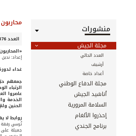
محاربون
منشورات
العدد 376 - تشرين الأول 2016
مجلة الجيش
«المحاربون
العدد الحالي
إعداد: ندين ا
أرشيف
غداء لدور
أعداد خاصة
مجلة الدفاع الوطني
الرتباء الو
أناشيد الجيش
عاصروا الع
الخدمة وال
السلامة المرورية
الحنين ولمّ
إحذروا الألغام
روابط لا ي
تُرسي رفقة 
برنامج الجندي
جميلة على ص