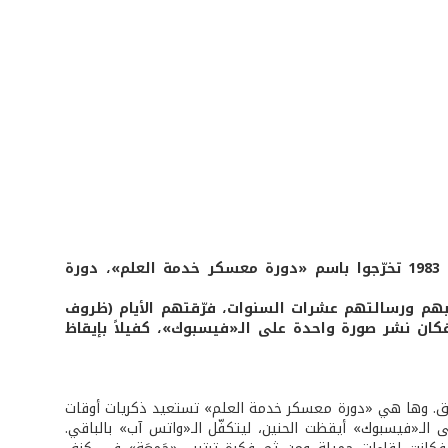
جمعهم حبّهم للوطن، فساروا «درب العسكرية» بكل خطواتها... في العام 1983 تخرّجوا باسم «دورة معسكر خدمة العلم»، دورة
اجبهم ورسالتهم عشرات السنوات، فرّقتهم الأيام (ظروف
 فكان نشر صورة واحدة على الـ«فيسبوك»، كفيلاً بإيقاظ
لرفاق. وها هي «دورة معسكر خدمة العلم» تستعيد ذكريات أوقات
الـ«فيسبوك» أيقظت الحنين، ليتكفّل الـ«واتس آب» بالباقي.