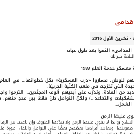
 قدامى
 القدامى» التقوا بعد طول غياب
لبلعة خيرالله
ة معسكر خدمة العلم
1983
حيدة التي تخرّجت في ملعب الكلّية الحربيّة.
ديد من القادة، وتدرّب على أيديهم ألوف المجنّدين... التزموا و
تشكيلات والتقاعد...) ولكنّ التواصل ظلّ قائمًا بين عددٍ منهم،
 الشمل...
قوى عليها الزمن
السلاح روابط لا يقوى عليها الزمن ولا تبدّدها الظروف وإن باعدت بين ا
عوبتها، ويعاهد أفرادها بعضهم بعضًا على التواصل واللقاء. صورة على 