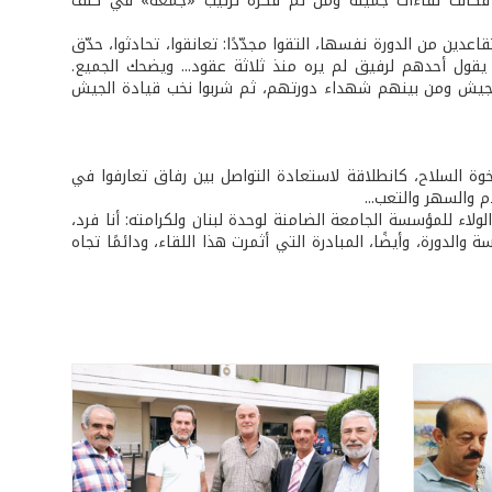
 فكانت لقاءات جميلة ومن ثم فكرة ترتيب «جَمعَة» في كنف
عدين من الدورة نفسها، التقوا مجدّدًا: تعانقوا، تحادثوا، حدّق
قول أحدهم لرفيق لم يره منذ ثلاثة عقود... ويضحك الجميع.
الجيش ومن بينهم شهداء دورتهم، ثم شربوا نخب قيادة الجيش
ة السلاح، كانطلاقة لاستعادة التواصل بين رفاق تعارفوا في
 والسهر والتعب...
الولاء للمؤسسة الجامعة الضامنة لوحدة لبنان ولكرامته: أنا فرد،
 والدورة، وأيضًا، المبادرة التي أثمرت هذا اللقاء، ودائمًا تجاه