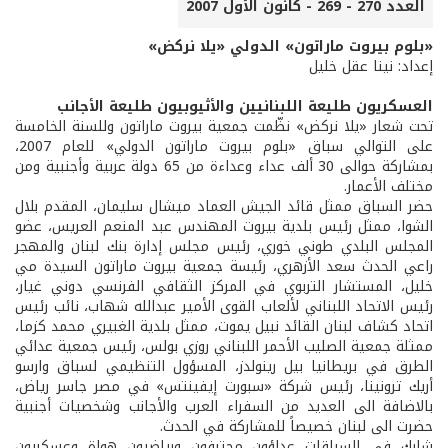
العدد 270 - 269 - كانون الأول 2007
«بلوم بيروت ماراتون» الدولي «يلا نركض»
إعداد: نينا عقل خليل
العسكريون طليعة اللبنانيين والأثيوبيون طليعة الأجانب
تحت شعار «يلا نركض» نظّمت جمعية بيروت ماراتون وللسنة الخامسة
على التوالي سباق «بلوم بيروت ماراتون الدولي» للعام 2007،
بمشاركة حوالى 30 ألف عداء وعداءة من 65 دولة عربية وأجنبية ومن
مختلف الأعمار.
حضر السباق ممثل قائد الجيش العماد ميشال سليمان، المقدم بلال
الشوا، ممثل رئيس بلدية بيروت المهندس عبد المنعم العريس، عضو
المجلس البلدي طوني خوري، رئيس مجلس إدارة بنك لبنان والمهجر
راعي الحدث سعد الأزهري، رئيسة جمعية بيروت ماراتون السيدة مي
خليل، المستشار التربوي في المركز الثقافي الفرنسي دوني غيار،
رئيس الاتحاد اللبناني لألعاب القوى الأمير عبدالله شهاب، نائب رئيس
اتحاد كشاف لبنان القائد نبيل يموت، ممثل بلدية الغبيري محمد كزما،
ممثلة جمعية الصليب الأحمر اللبناني روزي بولس، رئيس جمعية عدائي
الطرق في بريطانيا بيل رينولدز، المسؤول التنظيمي لسباق وارسو
أريك ترونينا، رئيس شركة «سبورت إيفينتس» في مصر جاسر رياض،
بالاضافة الى العديد من السفراء العرب والأجانب وشخصيات أجنبية
حضرت الى لبنان خصيصاً للمشاركة في الحدث.
شارك في السباقات عداؤون محترفون ورياضيون هواة وعسكريون