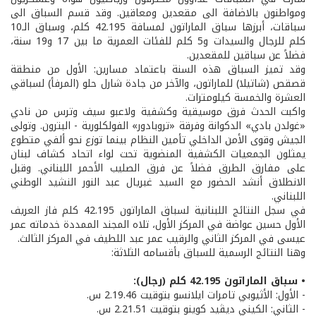
ومواطنون بالاضافة الى مقعدين ومعاقين. وقد قسم السباق الى
سباقات، أبرزها سباق الماراتون لمسافة 42.195 كلم، وسباق الـ10
كلم للرجال والسيدات و5 كلم للفئات العمرية ما بين 17 و19 سنة،
فضلاً عن سباقين للمقعدين.
وقد تميز السباق هذه السنة باعتماد مسارين: الأول من منطقة
قصقص (شاتيلا) للماراتون، والآخر من جادة شارل حلو (المرفأ) لسباقي
العشرة والخمسة كيلومترات.
واكبت الحدث فرق موسيقية وكشفية ولاعبو سيف وترس من نادي
«غولدن بادي» الدكوانة وفرقة «تروبادور» الفولكلورية - البترون. وتولى
الجيش وقوى الأمن الداخلي تأمين النظام بينما توزع نحو ألفي متطوع
يمثلون الجمعيات الكشفية المنضوية تحت لواء اتحاد كشاف لبنان
على مفارق الطرق فضلاً عن فرق الصليب الأحمر اللبناني. وقبل
الانطلاق أنشد الحضور مع السيد غبريال عبد النور النشيد الوطني
اللبناني.
في سجل النتائج اللبنانية لسباق الماراتون 42.195 كلم فاز العريف
الأول حسين عواضة في المركز الأول، تلاه المجند الممددة خدماته عمر
عيسى في المركز الثاني والرقيب عمر عبد اللطيف في المركز الثالث.
وهنا النتائج الرسمية للسباق بأقسامه الثلاثة:
• سباق الماراتون 42.195 كلم (رجال):
- الأول: الأثيوبي تامرات ايلانسو بتوقيت 2.19.46 س.
- الثاني: الكيني ديڤيد كوينو بتوقيت 2.21.51 س.