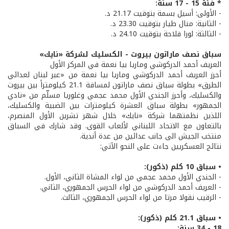
* فئة 15 - 17 سنة:
- الأولى: أسيل بسمة بتوقيت 21.17 د.
- الثانية: منال طيار بتوقيت 23.30 د.
- الثالثة: لورا فلاحة بتوقيت 24.10 د.
سباق نصف ماراتون بيروت - الكسليك لشركة «نايك»
العريف أحمد الدركوشي وماريا بيا نعمة في المركز الأول
أحرز العريف أحمد الدركوشي وماريا بيا نعمة من «عبر لبنان لعدائي
الطرق» بطولة سباق نصف ماراتون لمسافة 21.1 كيلومتراً بين بيروت
والكسليك، وأحرز الجندي الأول محمد عجمي وغلوريا مسلّم من «نادي
الجمهور» بطولة سباق العشرة كيلومترات بين الضبية والكسليك،
اللذين نظمتهما شركة «نايك» خلال شهر تشرين الأول المنصرم،
بالتعاون مع الاتحاد اللبناني لألعاب القوى. وقد شارك في السباق
منتخب الجيش الى جانب عدائين من عدة أندية.
نتائج العسكريين جاءت على النحو الآتي:
• سباق 10 كلم (ذكور):
- الجندي الأول محمد عجمي من لواء المشاة الثاني، الأول.
- العريف أحمد الدركوشي من لواء الحرس الجمهوري، الثاني.
- الرقيب نقولا مرتا من لواء الحرس الجمهوري، الثالث.
• سباق 21.1 كلم (ذكور):
18 - 34 سنة: