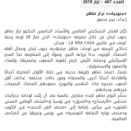
العدد 407 - أيار 2019
«جنوبيات» نزار ضاهر
إعداد: تريز منصور
كرّم الفنان التشكيلي العالمي والأستاذ الجامعي الدكتور نزار ضاهر
جنوب لبنان من خلال معرضه «جنوبيات»، الذي ضمّ 28 لوحة زيتية
عُرضت في غاليري LA MIA CASA - فردان.
تحاكي الريشة في لوحات ضاهر، مشهدية جنوب لبنان ونضال أهله
المتعدّد الوجوه، بدءًا بزراعة التبغ، وصولًا إلى المقاومة ضدّ العدو
الإسرائيلي وحماية الأرض، كرمزٍ لهوية الشعوب وضميرها، وللبقاء
والصمود والاستمرارية...
تقنيًا، اعتمد ضاهر طريقة حديثة في خلط الألوان الصارخة أحيانًا
والهادئة أحيانًا أخرى، والمنتقاة وفق حالات مختلفة: عذابات أهل
الجنوب (مجزرة قانا، التهجير والنزوح)، صمودهم المتعدّد البصمات،
فرحهم، وحياتهم...
يحضّر اليوم ضاهر لعدة معارض عالمية بعد أن زيّنت لوحاته جدرانيات
متحفَي «الأرميتاج» و»الشرق» في روسيا و»المتحف الوطني الصيني
للفنون» في بيكين، إضافة إلى «متحف الفن الحديث» في الكويت
و»متحف وزارة الثقافة التونسية» في تونس وغيرها من المتاحف
العالمية...