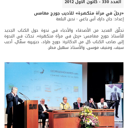
العدد 330 - كانون الأول 2012
«رجلٌ في مرآة متكسّرة» للأديب جورج مغامس
إعداد: جان دارك أبي ياغي - ندين البلعة
تحلّق العديد من الأصدقاء والأدباء في ندوة حول الكتاب الجديد
للأستاذ جورج مغامس: «رجل في مرآة متكسّرة». تحدّث في الندوة
إلى صاحب الكتاب كل من الدكاترة: جورج طراد، ديزيريه سقّال، أديب
سيف، ومنيف موسى، والأستاذ سهيل مطر.