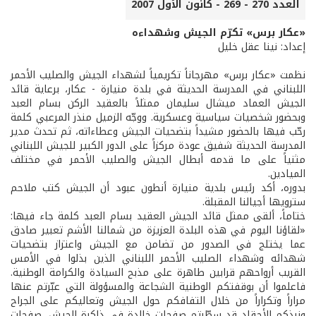
العدد 270 - 269 - كانون الأول 2007
«عكار برس» تكرّم الجيش وشهداءه
إعداد: نينا عقل خليل
نظمت «عكار برس» مهرجاناً تكريمياً لشهداء الجيش والصليب الأحمر
اللبناني في المدرسة الحديثة في بلدة منيارة - عكار، برعاية قائد
الجيش العماد ميشال سليمان ممثلاً بالعقيد الركن بسام العبد
وبحضور شخصيات سياسية وعسكرية. ووجّه الزميل منذر المرعبي كلمة
رحّب فيها بالحضور مشيداً بتضحيات الجيش وعطاءاته، ثم تحدث مدير
المدرسة الحديثة شفيق عودة مركزاً على الدور الكبير للجيش اللبناني
مثنياً على ما قدمه أبطال الجيش والصليب الأحمر في مختلف
الميادين.
بدوره، أكد رئيس بلدية منيارة أنطون عبود أن الجيش كتب ملاحم
سترويها أجيالنا المقبلة.
ختاماً، ألقى ممثل قائد الجيش العقيد بسام العبد كلمة جاء فيها:
«لقاؤنا اليوم في هذه البلدة العزيزة من شمالنا الأشم تعبير صادق
عما يختلج في الصدور من تضامن مع الجيش واعتزاز بتضحيات
شهدائه وشهداء الصليب الأحمر اللبناني الذين بذلوا في الأمس
القريب أرواحهم قرابين طاهرة على مذبح السيادة والكرامة الوطنية.
فاعلموا أن بوقفتكم الوطنية الشجاعة والمسؤولة التي عبّرتم عنها
مراراً وتكراراً من خلال التفافكم حول الجيش وتعاليكم على الجراح
ونبذكم الأحقاد قد سطّرتم صفحات خالدة في ذاكرة الجيش، صفحات