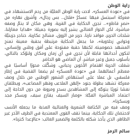
راية الوطن
في «عودة العسكر»، لاحت راية الوطن العليّة من رحم الاستشهاد في
معركة اسبتسل فيها عسكرٌ «قلال... بس رجال»، وأشرق نهاره من
«نصرٍ قاطع»... تجري الحكاية في القرية. وهي مكان لا يتمّ وصفه
مباشرة، لكن الحوار الغنائي يشير إليه بصورة جميلة: «هدايا مغازلنا،
شلحات الحرير، مواقد نارنا، حرير من الزوق، مشالح عكارية، خناجر جزينيّة
وخوابي زحلاوية»، ما يجعل الحكاية مرتبطة بحقبة معينة تمنح
المشهد خصوصيته. لكنها حقبة مفتوحة على أفق وطني وإنساني،
لتكون أحداثها قابلة لأن تجري في أي زمان ومكان ولتؤكد بالتالي،
بأسلوب جميل وغير مباشر، أن الماضي هو الحاضر.
شغلت الحرية اهتمام الأخوين رحباني، وشكّلت محورًا أساسيًا في
معظم أعمالهما. في «عودة العسكر» لم يضعا القضية في إطار
فلسفي، بل عملا على استنهاض الشعور الوطني من خلال وصف
معركة تشهد بطولة جنود «إلهن الملاعب وقهر المصاعب»، ويطلقان
نفسًا ثوريًا يتوجّه إلى المشاهدين بسحرٍ ومرونة من دون الحاجة إلى
اعتماد المباشرة الفجّة: «وصار السيف يقارع سيف، ويسكر مجد
ويسكرنا».
وصف فيه من الكثافة الشعرية والغنائية العذبة ما يجعله الأنسب
لاحتضان تلك الحكاية، بينما تقف القوى المعتدية في الطرف الآخر غير
الظاهر، الذي يأخذ شكله بالكلمة والضمير الغائب: «عالإعدا كترنا».
سالم الرمز