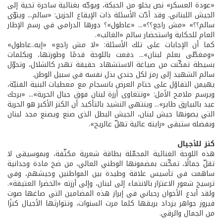
«عودة العسكر» نص يخلو من الحبكة، ويوجّه بغنائية ساحرة تحية إلى
الجيش اللبناني. وقد أدّت الأسئلة ذات الإيقاع الحزين: «سالم... وينوّي
سالم؟؟» «مش راجع؟؟»... «عاطول»؟ دورها الدرامي في رسم الإطار
العام للحكاية واستحضار سالم «الغائب».
كما أن الإجابات على تلك الأسئلة: «لا مش راجع» «إيه..عاطول»
«ومغطّى بعلم لبنان»... دفعت باللوحة قدمًا وطورتها، وبكلمات
بسيطة تمكّنت من صياغة الاستشهاد حقيقة تهدر كالشلال، وتحوّل
سالم الشهيد إلى رمز لكل جندي بذل نفسه في سبيل الوطن.
يهيمن التفاؤل على ختام العرض بانسجام مع معطيات البنية الفنيّة،
ويرسم ملامح الأمل: «وتتغاوى أرزة لبنان فوق جبال الحرية»... «برجك
عيد بالبيارق طاير»... وينتهي النشيد بالتأكيد أن الكنز الأكبر هو الحرية
التي يصونها جيش لبنان، الجيش البطل الذي صنع ويصنع مجد لبنان
وبفضله ستبقى «رايته عالية تهلّ عالريح».
كنز للأجيال
هذه اللوحة الغنائية المحمّلة بطاقة شعرية مكثّفة، وبموسيقى لا
تقلّ جمالًا، تمكّنت بمضمونها الوطني العالي، من ضخ مادة وجدانية
ساهمت في تأسيس علاقة وطيدة بين المواطنين وجيشهم، وفي
ترسيخ شعور الاعتزاز بالانتماء إلى لبنان، وإلى أرزته «الخضرا العتيقة».
ولقد أبدع الأخوان رحباني في إبراز هذه المضامين التي صاغها صوت
فيروز جواهر يزداد بريقها كلما مرت السنوات، وتتوارثها الأجيال كنزًا
من الجمال والرقي.