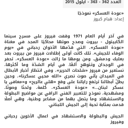
العدد 362 - 363 - أيلول 2015
«عودة العسكر» نموذجًا
إعداد: هيام كيروز
في آخر أيام العام 1971 وقفت فيروز على مسرح سينما
الكابيتول - بيروت وصدح صوتها محاكيًا المجد في مغناة
«عودة العسكر»، التي قدّمها الأخوان رحباني في «يوم
الوفاء للجيش». تلك كانت أولى إطلالات فيروز من بيروت بعد
بعلبك ودمشق، ومن يومها ما زالت «عودة العسكر»، تحفر
في الوجدان وتتوهج ألقًا. في أيام الشدّة وما أكثرها،
نستعير من فيروز «شلحات الحرير»، وفي انتظار أخبار الأبطال
في الميدان يأتي صوت نصري «الله محيي عسكرنا»، وحين
يطلّ أبطالنا ترتفع راياتنا على وقع «هلي عالريح» و«معافى يا
عسكر لبنان...» «عودة العسكر»، كلمة، ولحنًا وصوتًا،
ومشهدية، نموذج للتعبير الفني الراقي عن مواضيع البطولة
والاستشهاد وما يتصل بهما من مشاعر وطنية، وهي أصلًا
قدمت بمثابة تحية إلى الجيش اللبناني.
الجيش والبطولة والاستشهاد في اعمال الأخوين رحباني
وفيروز