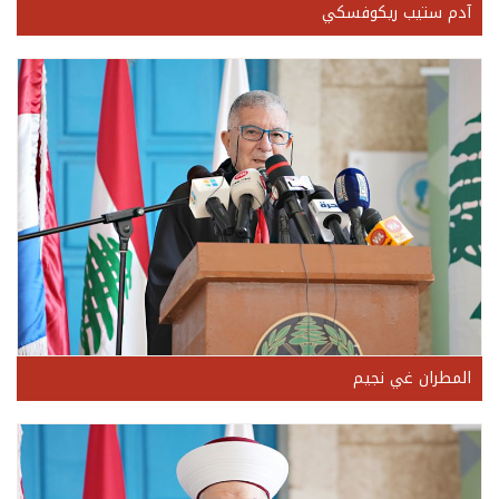
آدم ستيب ريكوفسكي
المطران غي نجيم