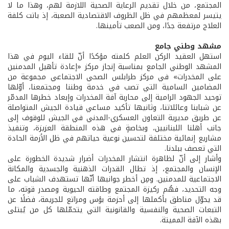
المجتمع، من خلال تقديم الرعاية الصحية اللازمة لهم، وهذا ما لا
يتيسر لمعظمهم في ظل الظروف الاقتصادية الصعبة، إذ باتت كلفة
العلاج مرتفعة جدًا، ومن الصعب تأمينها.
مشهد وطني جامع
استهل العقيد الركن العلم كلمته مؤكدًا أنّ للقاء اليوم في هذا
المشهد الوطني الجامع بمناسبة إنجاز مركز «إعادة تأهيل المدمنين
على المخدرات» في مركز طرابلس الصحي الاجتماعي مجموعة من
المضامين السامية التي تصب في خدمة وطننا ومجتمعنا، أوّلها
توحيد الجهود الرامية إلى محاربة آفة المخدرات وإبعاد خطرها المدمّر
عن شبابنا وعائلاتنا، وثانيها تأكيد مساعي قيادة الجيش المتواصلة
عن طريق مديرية التعاون العسكري-المدني في الجيش للوقوف إلى
جانب أهلنا اللبنانيين، وبخاصةٍ في هذه المنطقة العزيزة، وتنفيذ
مشاريع إنمائية مختلفة لتحسين نوعية حياتهم في ظل الأزمة الحادة
التي تعصف ببلدنا.
وأشار إلى أنّ لظاهرة انتشار المخدرات أضرار شديدة الخطورة على
الإنسان والمجتمع، إذ تطال القدرات الذهنية والجسدية والمكانة
الاجتماعية للمدمنين. ومِن أخطر جوانبها أنّها تستهدف الشباب على
وجه التحديد، فهُم ركيزة المجتمع وطاقته الحيوية ومصدر قوته، ما
قد يحوّل مناطق بأكملها إلى أحزمة بؤس ومراتع للجريمة، فضلًا عن
التبعات الصحية والنفسية والقانونية التي يتحمّلها كل من يُبتلى
بهذه الآفة المميتة.