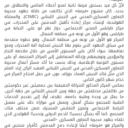
لأنّ كل فرد يستحق فرصة ثانية لمحو أخطاء الماضي والانطلاق من
جديد، كان مشروع «فرصة» الذي تكاتفت من خلاله جهود مديرية
التعاون العسكري-المدني في الجيش اللبناني (CIMIC)، والمملكة
الهولندية، لإنشاء مركز إعادة تأهيل المدمنين على المخدرات، في
مركز طرابلس الصحي الاجتماعي، دوار نهر أبو علي، التبانة في
طرابلس. وهو الأول من نوعه في منطقة الشمال.
المركز هو الأول من نوعه في منطقة الشمال، وهو خطوة متقدمة
في سياق الجهود التي يقوم بها الجيش لمحاربة آفة المخدرات ومنع
تفاقمها، سواء أكان على المستوى الأمني من خلال ملاحقة التجار
والمروّجين وتوقيفهم وإحالة المتعاطين إلى المراكز المختصة، أو على
مستوى التوعية الإعلامية، وذلك بحسب ما أكد مسيّر أعمال مديرية
التعاون العسكري-المدني في الجيش اللبناني العقيد الركن إياد العلم
الذي مثّل قائد الجيش العماد جوزاف عون، في حفل افتتاح المركز في
ختام شهر كانون الثاني.
يعكس المركز المذكور الشراكة الحقيقية بين جمعيتَين غير حكوميتَين
من طائفتَين مختلفتَين من جهة وبين الجيش اللبناني من جهة أخرى،
ما يعبّر عن وحدة وطنية جامعة، تهدف أولًا إلى تقديم الخدمات
الطبية للمجتمع بشكلٍ أفضل، وتعمل في موازاة ذلك على تفعيل
الترابط الاجتماعي وتعزيز التعايش المشترك ضمن مختلف فئات
المجتمع. كما أنّه يشكّل تجسيدًا للدعم الدولي وتحديدًا الهولندي الذي
تلقاه جهود مديرية التعاون العسكري –المدني.
والمركز هو «فرصة» أيضًا لإعادة دمج المدمنين كأفرادٍ منتجين في