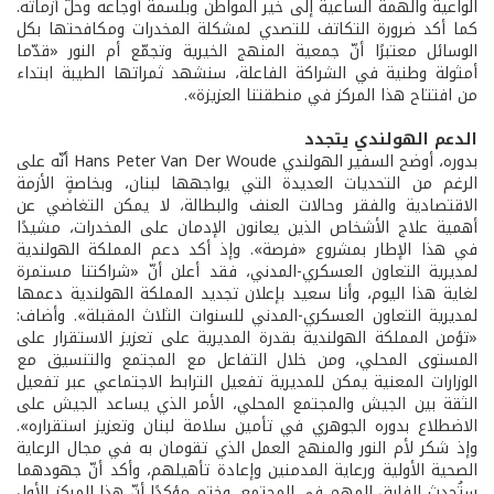
الواعية والهمة الساعية إلى خير المواطن وبلسمة أوجاعه وحلّ أزماته.
كما أكد ضرورة التكاتف للتصدي لمشكلة المخدرات ومكافحتها بكل
الوسائل معتبرًا أنّ جمعية المنهج الخيرية وتجمّع أم النور «قدّما
أمثولة وطنية في الشراكة الفاعلة، سنشهد ثمراتها الطيبة ابتداء
من افتتاح هذا المركز في منطقتنا العزيزة».
الدعم الهولندي يتجدد
بدوره، أوضح السفير الهولندي Hans Peter Van Der Woude أنّه على
الرغم من التحديات العديدة التي يواجهها لبنان، وبخاصةٍ الأزمة
الاقتصادية والفقر وحالات العنف والبطالة، لا يمكن التغاضي عن
أهمية علاج الأشخاص الذين يعانون الإدمان على المخدرات، مشيدًا
في هذا الإطار بمشروع «فرصة». وإذ أكد دعم المملكة الهولندية
لمديرية التعاون العسكري-المدني، فقد أعلن أنّ «شراكتنا مستمرة
لغاية هذا اليوم، وأنا سعيد بإعلان تجديد المملكة الهولندية دعمها
لمديرية التعاون العسكري-المدني للسنوات الثلاث المقبلة». وأضاف:
«تؤمن المملكة الهولندية بقدرة المديرية على تعزيز الاستقرار على
المستوى المحلي، ومن خلال التفاعل مع المجتمع والتنسيق مع
الوزارات المعنية يمكن للمديرية تفعيل الترابط الاجتماعي عبر تفعيل
الثقة بين الجيش والمجتمع المحلي، الأمر الذي يساعد الجيش على
الاضطلاع بدوره الجوهري في تأمين سلامة لبنان وتعزيز استقراره».
وإذ شكر لأم النور والمنهج العمل الذي تقومان به في مجال الرعاية
الصحية الأولية ورعاية المدمنين وإعادة تأهيلهم، وأكد أنّ جهودهما
ستُحدث الفارق المهم في المجتمع. وختم مؤكدًا أنّ هذا المركز الأول