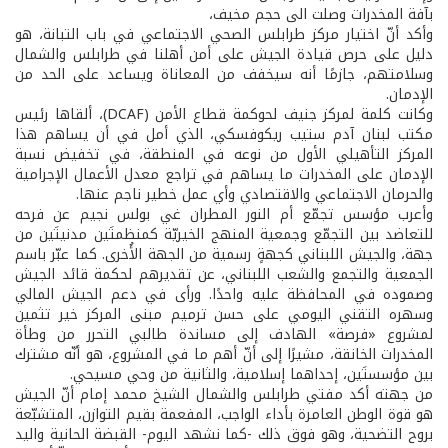
بآفة المخدرات وصلت الى حجم مخيف،
وأكد أنّ اختيار مركز طرابلس الصحي الاجتماعي في باب التبانة، هو
دليل على حرص قيادة الجيش على أمن أهلنا في طرابلس والشمال
وسلامتهم، جازمًا أنه سيخفف من المعاناة ويساعد على الحد من
الإدمان.
وكانت كلمة لمركز جنیف لحوكمة قطاع الأمن (DCAF)، ألقاها رئیس
مكتب لبنان آدم ستیب ريكوفسكي، الذي أمل في أن یساهم هذا
المركز التأهیلي الأول من نوعه في المنطقة، في تخفیض نسبة
الإدمان على المخدرات ما يساهم في تراجع معدل الأعمال الإجرامية
والحرمان الاجتماعي والاقتصادي وأي عمل خطیر ناجم عنها.
وأعرب مؤسس تجمّع أم النور المطران غي بولس نجيم عن فرحه
للتعاضد بين التجمّع وجمعیة المنهج الخیریّة كمنظمتَين مدنيتَين من
جهة، والجیش اللبناني كجهةٍ رسمية من الجهة الأُخرى. كما عبّر باسم
الجمعية والتجمع والشعب اللبناني، عن تقديرهم لحكمة قائد الجيش
وصموده في المحافظة عليه واحدًا. ورأى في دعم الجيش المالي
وسهره التقني اليومي على حسن ترميم مبنى المركز خير تثمين
لمشروع «فرصة» الهادف إلى مساندة طالبي التحرر من وطأة
المخدرات الخانقة، مشيرًا إلى أنّ أهم ما في المشروع، هو أنّه مشترك
بين مؤسستَين، إحداهما إسلامية، والثانية من وحي مسيحي.
من جهته أكد مفتي طرابلس والشمال الشيخ محمد إمام أنّ الجيش
هو قوة الوطن العامرة بأداء الواجب، المفعمة بقيم التوازن، المتشبّعة
بروح التضحية، وهو فوق ذلك -كما نشهد اليوم- القبضة الحانية واليد