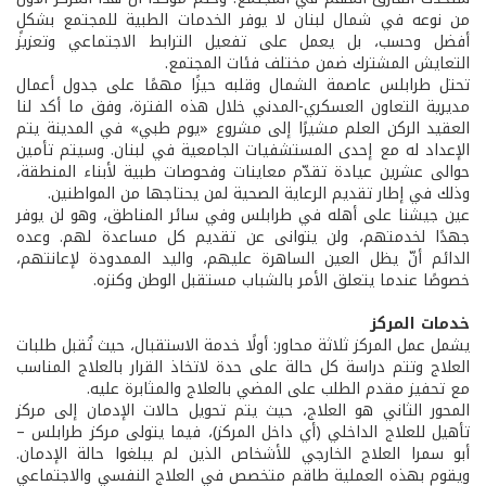
من نوعه في شمال لبنان لا يوفر الخدمات الطبية للمجتمع بشكلٍ
أفضل وحسب، بل يعمل على تفعيل الترابط الاجتماعي وتعزيز
التعايش المشترك ضمن مختلف فئات المجتمع.
تحتل طرابلس عاصمة الشمال وقلبه حيزًا مهمًا على جدول أعمال
مديرية التعاون العسكري-المدني خلال هذه الفترة، وفق ما أكد لنا
العقيد الركن العلم مشيرًا إلى مشروع «يوم طبي» في المدينة يتم
الإعداد له مع إحدى المستشفيات الجامعية في لبنان. وسيتم تأمين
حوالى عشرين عيادة تقدّم معاينات وفحوصات طبية لأبناء المنطقة،
وذلك في إطار تقديم الرعاية الصحية لمن يحتاجها من المواطنين.
عين جيشنا على أهله في طرابلس وفي سائر المناطق، وهو لن يوفر
جهدًا لخدمتهم، ولن يتوانى عن تقديم كل مساعدة لهم. وعده
الدائم أنّ يظل العين الساهرة عليهم، واليد الممدودة لإعانتهم،
خصوصًا عندما يتعلق الأمر بالشباب مستقبل الوطن وكنزه.
خدمات المركز
يشمل عمل المركز ثلاثة محاور: أولًا خدمة الاستقبال، حيث تُقبل طلبات
العلاج وتتم دراسة كل حالة على حدة لاتخاذ القرار بالعلاج المناسب
مع تحفيز مقدم الطلب على المضي بالعلاج والمثابرة عليه.
المحور الثاني هو العلاج، حيث يتم تحويل حالات الإدمان إلى مركز
تأهيل للعلاج الداخلي (أي داخل المركز)، فيما يتولى مركز طرابلس –
أبو سمرا العلاج الخارجي للأشخاص الذين لم يبلغوا حالة الإدمان.
ويقوم بهذه العملية طاقم متخصص في العلاج النفسي والاجتماعي