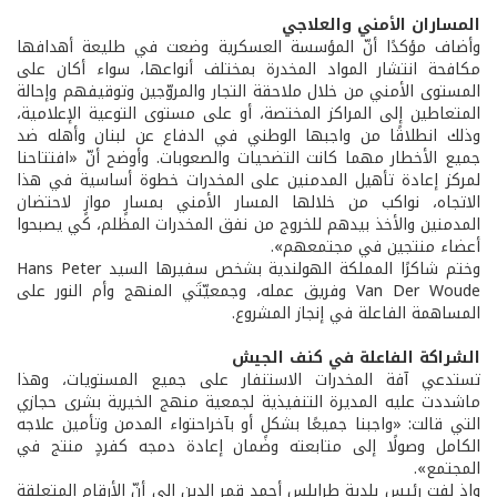
المساران الأمني والعلاجي
وأضاف مؤكدًا أنّ المؤسسة العسكرية وضعت في طليعة أهدافها
مكافحة انتشار المواد المخدرة بمختلف أنواعها، سواء أكان على
المستوى الأمني من خلال ملاحقة التجار والمروّجين وتوقيفهم وإحالة
المتعاطين إلى المراكز المختصة، أو على مستوى التوعية الإعلامية،
وذلك انطلاقًا من واجبها الوطني في الدفاع عن لبنان وأهله ضد
جميع الأخطار مهما كانت التضحيات والصعوبات. وأوضح أنّ «افتتاحنا
لمركز إعادة تأهيل المدمنين على المخدرات خطوة أساسية في هذا
الاتجاه، نواكب من خلالها المسار الأمني بمسارٍ موازٍ لاحتضان
المدمنين والأخذ بيدهم للخروج من نفق المخدرات المظلم، كي يصبحوا
أعضاء منتجين في مجتمعهم».
وختم شاكرًا المملكة الهولندية بشخص سفيرها السيد Hans Peter
Van Der Woude وفريق عمله، وجمعيّتَي المنهج وأم النور على
المساهمة الفاعلة في إنجاز المشروع.
الشراكة الفاعلة في كنف الجيش
تستدعي آفة المخدرات الاستنفار على جميع المستويات، وهذا
ماشددت عليه المديرة التنفيذية لجمعية منهج الخيرية بشرى حجازي
التي قالت: «واجبنا جميعًا بشكلٍ أو بآخراحتواء المدمن وتأمين علاجه
الكامل وصولًا إلى متابعته وضمان إعادة دمجه كفردٍ منتج في
المجتمع».
وإذ لفت رئيس بلدية طرابلس أحمد قمر الدين إلى أنّ الأرقام المتعلقة