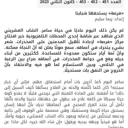
العدد 451 - 452 - 453 - كانون الثاني 2023
«فرصة» يستحقها شبابنا
إعداد: ريما سليم
لم يكن ذلك اليوم عاديًا في حياة سامر. الشاب العشريني
الذي شاهد عبر شاشة إحدى المحطات التلفزيونية خبر افتتاح
مركز «فرصة» لإعادة تأهيل المدمنين على المخدرات. شعر
بشيءٍ يتحرك في أعماقه، سمع صوتًا يعلن له أنّ النجاة ممكنة،
وأنّ ثمة أيادٍ ستكون ممدودة للمساعدة. ككثيرين من أبناء
جيله وقع في دوامة المخدرات، في أعماقه صراع بين الرغبة
في الخلاص، وبين الاستسلام لما هو فيه والاعتقاد بأنّ
الخروج من النفق بات مستحيلًا.
سامر اليوم كما آخرين بات أمام استحقاق مهم، فإلى أي خيار
سيتجه؟ كان كلما كلّمته والدته عن العلاج يسألها كيف السبيل إلى
ذلك؟ ما أنفقته على المادة اللعينة التي تريحني قليلًا لا يغدو كونه
جزءًا بسيطًا من كلفة علاج قد يطول. من جهتها، تخبرنا والدته بأنّها
تأمل أن يتخذ القرار الصحيح. في أعماقها تدرك بأنّ ابنها إنسان
يستحق حياة كريمة ومستقبلًا، وهي مصممة على الوقوف إلى جانبه
ودعمه ليتخلّص من إدمانه ويعود ذاك الشاب الممتلىء حيوية وأملًا.
أما هو فيخبأ وجهه بيديه ويقول: «إن شاء الله خير». لكن ماذا عن
«فرصة»؟