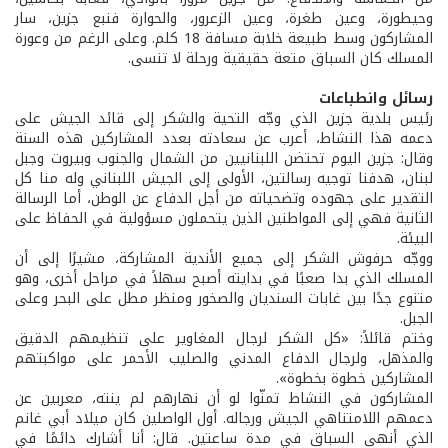
وحيطورة، وعين طغرة، وعين الزعرور، والحوارة فنبع جزين، سار
المشاركون وسط طبيعة خلابة مسافة 18 كلم. وعلى الرغم من وعورة
المسلك كان السباق متعة حقيقية ورحلة لا تنسى.
رسائل وانطباعات
رئيس بلدية جزين الذي وجّه التحية والشكر إلى قائد الجيش على
دعمه هذا النشاط، أعرب عن سعادته بعدد المشاركين هذه السنة
وقال: جزين اليوم تحتضن اللبنانيين من الشمال والجنوب وبيروت وجبل
لبنان، هدفنا توجيه رسالتين، الأولى إلى الجيش اللبناني وله منا كل
التقدير على جهوده وتضحياته من أجل الدفاع عن الوطن، أما الرسالة
الثانية فهي إلى المواطنين الذين يتحملون مسؤولية في الحفاظ على
البيئة.
ووجّه حرفوش الشكر إلى جميع الأندية المشاركة، مشيرًا إلى أن
المسلك الذي بدا صعبًا في بدايته أصبح سهلاً في مراحل أخرى، وهو
متنوع جدًا بين غابات السنديان والصخور ومنظر مطل على البحر وعلى
الجبل.
وختم قائلاً: «كل الشكر لرجال المغاوير على تنظيمهم الدقيق
والمذهل، ولرجال الدفاع المدني والصليب الأحمر على مواكبتهم
المشاركين خطوة بخطوة».
المشاركون في النشاط تمنّوا لو أن نهارهم لم ينته، معربين عن
دعمهم اللامتناهي الجيش ورجاله. أول الواصلين كان ميلاد أبي غانم
الذي أنهى السباق في مدة ساعتين. قال: أنا أشارك دائمًا في