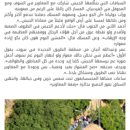
السباقات التي ينظّمها الجيش، شاركت مع المغاوير في الشوف ومع
المجوقل في كفردبيان، المسار كان رائعًا على الرغم من صعوبته.
ورأت جوليانا «أن الجو جميل، وصعوبة المسلك جعلتنا نندفع أكثر وأكثر
ومن خلالها لمسنا على أرض الواقع قليلاً من معاناة الجيش...».
أحمد الآتي من الجنوب قال: «جئت لأدعم الجيش في الظروف الصعبة
ولأقدم ولو نقطة عرق من أجل هؤلاء الرجال ووقفتهم العظيمة في
وجه الإرهاب». وعن المسلك قال: «المشي اليوم هون كان بدّو إرادة
مغوار».
عمر وعبدالله آتيان من منطقة الطريق الجديدة في بيروت، يقول
الأول: «أعظم شي تحسّ حالك مغوار ولو لنهار، اليوم عم نشوف أجمل
صورة عم يرسمها الجيش، كلنا إيد وحدة من كل المناطق والطوائف».
ويردف صديقه: «صح المشوار بعيد وتعبنا،، بس وجودنا مع المغاوير
نسّانا تعب الطريق ومشاكل بلدنا...».
ساعات مشاها المتسسابقون تحت شمس جزين وفي جبالها، وانتهى
السباق بفوز الجميع بجائزة «رفقة المغاوير».