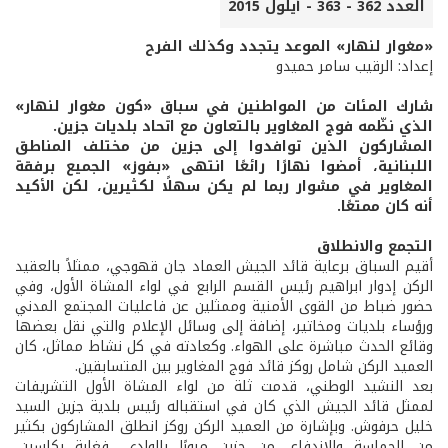
العدد 362 - 363 - أيلول 2015
«مغوار لنهار» الموعد يتجدد وكذلك الفرح
إعداد: الرقيب سامر حميدو
شارك المئات من المواطنين في سباق «كون مغوار لنهار»
الذي نظّمه فوج المغاوير بالتعاون مع اتحاد بلديات جزين.
المشاركون الذين توافدوا إلى جزين من مختلف المناطق
اللبنانية، أمضوا نهارًا رائعًا انتهى «بفوز» الجميع برفقة
المغاوير في مشوار ربما لم يكن سهلًا لكثيرين، لكن الأكيد
أنه كان ممتعًا.
التجمع والانطلاق
أقيم السباق برعاية قائد الجيش العماد جان قهوجي، ممثلاً بالعقيد
الركن إدوار ابراهيم رئيس القسم الرابع في لواء المشاة الأول، وفي
حضور ضباط من القوى الأمنية وممثلين عن فاعليات المجتمع المدني
ورؤساء بلديات ومخاتير، إضافة إلى وسائل الإعلام والتي نقل بعضها
وقائع الحدث مباشرة على الهواء. وكعادته في كل نشاط مماثل، كان
العميد الركن شامل روكز قائد فوج المغاوير بين المتسابقين.
بعد النشيد الوطني، قدمت ثلة من لواء المشاة الأول التشريفات
لممثل قائد الجيش الذي كان في استقباله رئيس بلدية جزين السيد
خليل حرفوش. وبإشارة من العميد الركن روكز انطلق المشاركون بكثير
من الحماسة والاندفاع. من جزين مرورًا بالوادي، فغابة بكاسين،