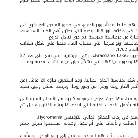
، وحرصت على توفير كل مستلزمات الراحة لإقامتهم. اقتصر اليوم
قبالهم ضابط ممثلًا وزير الدفاع، في حضور الملحق العسكري في
ا في مكتبة الوزارة التاريخية التي تختزن أهم الكتب السياسية،
 عبارة عن قرطاسية مدرسية، ثم جرى تبادل الدروع.
ليوم، كانت «نافورة تريفي» (fontana di trevi) الشهيرة بتماثيلها ونوافيرها التي ينساب الماء منها على شكل شلالات
1762.
برنامج اليوم الثالث كان خارج روما، فمن يقصد إيطاليا للسياحة لا يمكنه تفويت زيارة بحيرة «Bracciano Lake»، وهي البركانية التي تقع على بعد 32
ها وعذوبة مياهها التي تشكّل خزان مياه الشرب لمدينة روما.
جولة اليوم الرابع، شملت ساحة فينيسيا Piazza Venezia أو نصب النصر التذكاري، الذي شيّد بمناسبة اتحاد إيطاليا، وقد استغرق بناؤه 26 عامًا، (من
كان في الكـولـوسيـــو Colosseo، الذي يعتبر أحد أكثر الآثار روعة ورمزًا من رموز روما، ويرتبط بشكل وثيق بمجد
يارة متاحفها حيث تعرض مجموعة كبيرة من الأعمال الفنية التي
نة بأجمل اللوحات الفنية التي ابتدعتها ريشة الفنان رافاييل. ثم
حاب المجمّع المائي الترفيهي Hydromania.
المائية والألعاب على أنواعها، وهناك استمتعوا بعرض مميز
تريز، التي تمنّت لهم العودة سالمين إلى ربوع الوطن، وتسلّمت