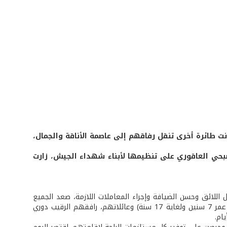
ت طائرة أخرى تنقل رفاقهم إلى عاصمة الأناقة والجمال،
حي العاقوري على تنظيمها لأبناء شهداء الجيش، زارت
 اللائق وحسن الضيافة وإجراء المعاملات اللازمة، صعد الجميع
إلى الطائرة في مغامرة جديدة شارك فيها حوالى 35 شخصًا من أبناء الشهداء (من عمر 7 سنين ولغاية 17 سنة) وعائلاتهم، رافقهم الرقيب دوري
ام.