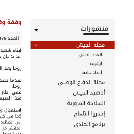
وقفة وف
منشورات
العدد 376 - تشرين الأول 2016
مجلة الجيش
أبناء شهدا
العدد الحالي
إعداد: جان د
أرشيف
روما بعد ال
أعداد خاصة
عندما حطت 
مجلة الدفاع الوطني
روما.
أناشيد الجيش
ففي إطار ا
هذا الصيف 
السلامة المرورية
استقبال و
إحذروا الألغام
كما في كل م
برنامج الجندي
المقشر من ج