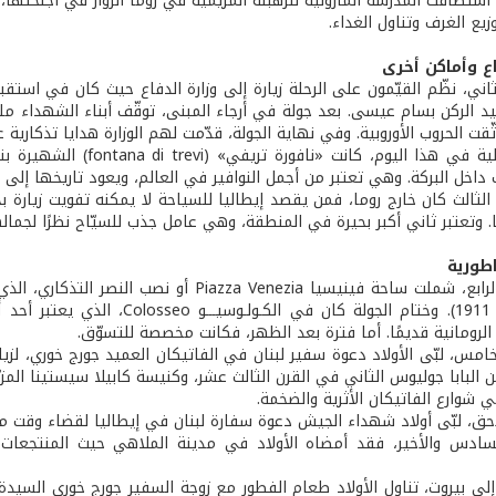
استضافت المدرسة المارونية للرهبنة المريمية في روما الزوّار في أجنحتها
زيع الغرف وتناول الغداء.
اع وأماكن أخرى
ثاني، نظّم القيّمون على الرحلة زيارة إلى وزارة الدفاع حيث كان في است
يد الركن بسام عيسى. بعد جولة في أرجاء المبنى، توقّف أبناء الشهداء مليً
ّقت الحروب الأوروبية. وفي نهاية الجولة، قدّمت لهم الوزارة هدايا تذكارية
المحطة التالية في هذا ا
اخل البركة. وهي تعتبر من أجمل النوافير في العالم، ويعود تاريخها إلى العام 
 وتعتبر ثاني أكبر بحيرة في المنطقة، وهي عامل جذب للسيّاح نظرًا لجمال
اطورية
1885 لغاية 1911). وختام الجولة 
 الرومانية قديمًا. أما فترة بعد الظهر، فكانت مخصصة للتسوّق.
خامس، لبّى الأولاد دعوة سفير لبنان في الفاتيكان العميد جورج خوري، لز
 البابا جوليوس الثاني في القرن الثالث عشر، وكنيسة كابيلا سيستينا المزيّ
 شوارع الفاتيكان الأثرية والضخمة.
، لبّى أولاد شهداء الجيش دعوة سفارة لبنان في إيطاليا لقضاء وقت ممتع في ر
لسادس والأخير، فقد أمضاه الأولاد في مدينة الملاهي حيث المنتجعات 
لى بيروت، تناول الأولاد طعام الفطور مع زوجة السفير جورج خوري السيدة 