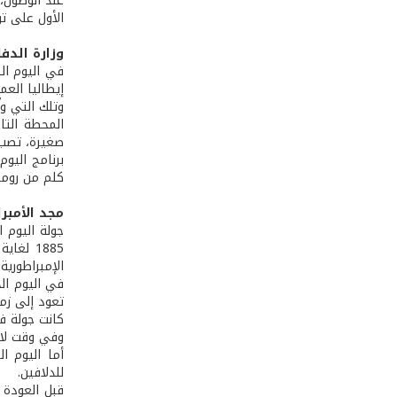
عند الوصول، 
الأول على تو
وزارة الدف
في اليوم ال
إيطاليا العم
وتلك التي وث
صغيرة، تصب د
كلم من روما.
مجد الأمبر
الإمبراطورية
في اليوم ال
تعود إلى زمن
كانت جولة في
وفي وقت لاحق
أما اليوم ا
للدلافين.
قبل العودة إ