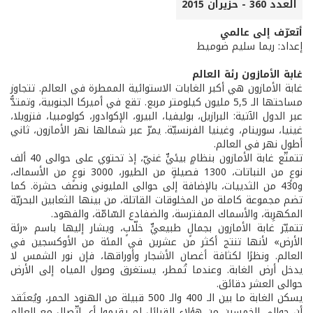
العدد 360 - حزيران 2015
أتعرّف إلى عالمي
إعداد: ريما سليم ضوميط
غابة الأمازون رئة العالم
غابة الأمازون هي أكبر الغابات الاستوائية الممطرة في العالم. تتجاوز
مساحتها الـ 5,5 مليون كيلومتر مربع. تقع في أميركا الجنوبية، وتمتدُّ
عبر الدول الآتية: البرازيل، بوليفيا، البيرو، الإكوادور، كولومبيا، فنزويلا،
غينيا، سورينام، وغينيا الفرنسيّة. يمرّ عبر شمالها نهر الأمازون، ثاني
أطول نهر في العالم.
تتمتّع غابة الأمازون بنظامٍ بيئيٍّ غنيّ، إذ تحتوي على حوالى 40 ألف
نوعٍ من النباتات، 1300 فصيلةٍ من الطيور، 3000 نوعٍ من الأسماك،
و430 من الثدييات، بالإضافة إلى حوالى المليوني ونصف حشرة. كما
تضم مجموعة كاملة من المخلوقات القاتلة، من بينها الثعابين البحريّة
المكهرِبة، والأسماك المفترسة، والضفادع السّامّة، والفهود.
تتميّز غابة الأمازون بجمالٍ طبيعيٍّ خلّابٍ، ويشار إليها باسم «رئة
الأرض» لأنها تنتج أكثر من عشرين في المئة من الأوكسجين في
العالم. ونظرًا لكثافة أغصان الأشجار وأوراقها، فإن نور الشمس لا
يدخل أرض الغابة. وعندما تُمطر، يستغرق وصول المياه إلى الأرض
حوالى العشر دقائق.
يسكن الغابة ما بين الـ 400 والـ 500 قبيلة من الهنود الحمر، ويُعتَقد
أن حوالى الخمسين من هؤلاء القبائل لم يقيموا أي اتّصال مع العالم