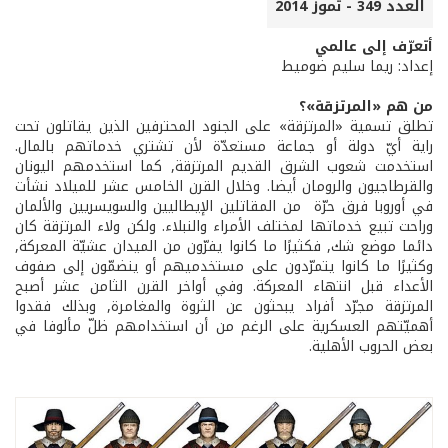
العدد 349 - تموز 2014
أتعرّف إلى عالمي
إعداد: ريما سليم ضوميط
من هم «المرتزقة»؟
تطلق تسمية «المرتزقة» على الجنود المحترفين الذين يقاتلون تحت
راية أيّ دولة أو جماعة مستعدّة لأن تشتري خدماتهم بالمال.
استخدمت شعوب الشرق القديم المرتزقة, كما استخدمهم اليونان
والقرطاجيون والرومان أيضا. وخلال القرن الخامس عشر للميلاد نشأت
في أوروبا فرق حرّة من المقاتلين الإيطاليين والسويسريين والألمان
وراحت تبيع خدماتها لمختلف الأمراء والنبلاء. ولكن ولاء المرتزقة كان
دائما موضع شك, فكثيرًا ما كانوا يفرّون من الميدان عشيّة المعركة,
وكثيرًا ما كانوا يتمرّدون على مستخدميهم أو ينضمّون إلى صفوف
الأعداء قبل انتهاء المعركة. وفي أواخر القرن الثامن عشر أصبح
المرتزقة مجرّد أفراد يبحثون عن الثروة والمغامرة, وبذلك فقدوا
أهميّتهم العسكرية على الرغم من أن استخدامهم ظلّ مألوفا في
بعض الحروب الأهلية.