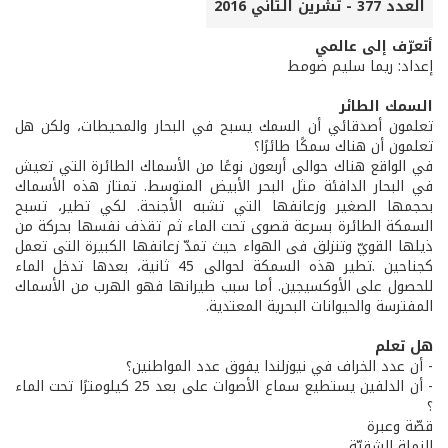
العدد 377 - تشرين الثاني 2016
أتعرّف إلى عالمي
إعداد: ريما سليم ضومط
السمك الطائر
تعلمون أصدقائي أن السمك يسبح في البحار والمحيطات، ولكن هل
تعلمون أن هناك سمكًا طائرًا؟
في الواقع هناك حوالى أربعون نوعًا من الأسماك الطائرة التي تعيش
في البحار الدافئة مثل البحر الأبيض المتوسط. تمتاز هذه الأسماك
بحجمها الصغير وزعانفها التي تشبه الأجنحة. لكي تطير، تسبح
السمكة الطائرة بسرعة قصوى تحت الماء ثم تقذف نفسها بحركة من
ذيلها القويّ وتنزلق فى الهواء حيث تمدّ زعانفها الكبيرة التى تعمل
كجناحين .تطير هذه السمكة لحوالى 45 ثانية، بعدها تدخل الماء
للحصول على الأوكسيجين. أما سبب طيرانها فهو الهرب من الأسماك
المفترسة والحيوانات البحرية المعتدية.
هل تعلم
- أن عدد الخراف في نيوزلندا يفوق عدد المواطنين؟
- أن الدلفين يستطيع سماع الأصوات على بعد 25 كيلومترًا تحت الماء
؟
قصّة وعبرة
النملة الشقيّة