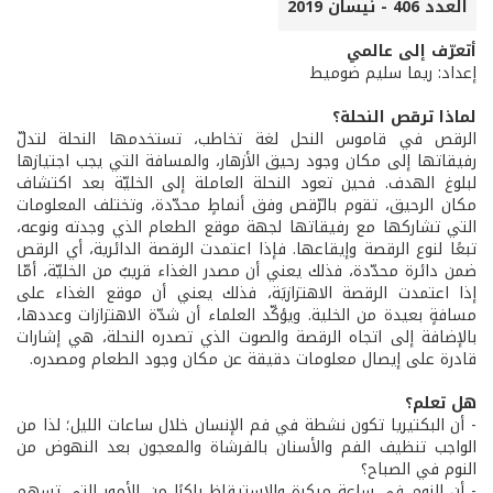
العدد 406 - نيسان 2019
أتعرّف إلى عالمي
إعداد: ريما سليم ضوميط
لماذا ترقص النحلة؟
الرقص في قاموس النحل لغة تخاطب، تستخدمها النحلة لتدلّ
رفيقاتها إلى مكان وجود رحيق الأزهار، والمسافة التي يجب اجتيازها
لبلوغ الهدف. فحين تعود النحلة العاملة إلى الخليّة بعد اكتشاف
مكان الرحيق، تقوم بالرّقص وفق أنماطٍ محدّدة، وتختلف المعلومات
التي تشاركها مع رفيقاتها لجهة موقع الطعام الذي وجدته ونوعه،
تبعًا لنوع الرقصة وإيقاعها. فإذا اعتمدت الرقصة الدائرية، أي الرقص
ضمن دائرة محدّدة، فذلك يعني أن مصدر الغذاء قريبٌ من الخليّة، أمّا
إذا اعتمدت الرقصة الاهتزازيَة، فذلك يعني أن موقع الغذاء على
مسافةٍ بعيدة من الخلية. ويؤكّد العلماء أن شدّة الاهتزازات وعددها،
بالإضافة إلى اتجاه الرقصة والصوت الذي تصدره النحلة، هي إشارات
قادرة على إيصال معلومات دقيقة عن مكان وجود الطعام ومصدره.
هل تعلم؟
- أن البكتيريا تكون نشطة في فم الإنسان خلال ساعات الليل؛ لذا من
الواجب تنظيف الفم والأسنان بالفرشاة والمعجون بعد النهوض من
النوم في الصباح؟
- أن النوم في ساعةٍ مبكرة والاستيقاظ باكرًا من الأمور التي تسهم