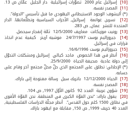
[10]
إسرائيل عام 2000 ­ تصوّرات إسرائيلية ­ دار الجليل ­ عمّان ص 13.
[11]
المصدر نفسه.
(*) أليشوف: الوجود الاستيطاني اليهودي ما قبل تأسيس “الدولة”.
[12]
نسرين غوانمة ­ إسرائيل, الأحزاب السياسية وتطلّعاتها. الدار
المتحدة للنشر ­ عمان, ص 283.
[13]
رونيت موزيكانت ­ معاريف 12/5/2000 ­ ثمّة إنفجار سيحصل.
[14]
جيروزاليم بوست 24/7/1997 ­ موشيه آرينز ­ كيفية عدم اتخاذ
قرارات في إسرائيل.
[15]
جيروزاليم بوست 16/6/1996.
[16]
أنظر في هذا الخصوص ­ ماجد كيالي ­ إسرائيل ومشكلات التحوّل
إلى دولة عادية ­ صحيفة الحياة ­ 25/9/2000.
(*) الإحلالي: تطلق على المجتمع الذي حلّ محلّ مجتمع آخر وقام على
حسابه.
[17]
الحياة 12/12/2000 ­ باتريك سيل ­ رسالة مفتوحة إلى باراك.
[18]
المصدر نفسه.
[19]
شؤون عربية ­ العدد 92 ­ كانون الأوّل 1997, ص 104.
[20]
يقول باراك: “نحن القوّة الكبرى في المنطقة. نحن القوّة الأقوى
في نطاق 1500 كلم حول القدس”. ­ أنظر مجلّة الدراسات الفلسطينية,
العدد 40 خريف 1999, ص 150, مقابلة مع ايهود باراك.