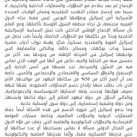
الإجماع لم يعد يتلاءم مع التطوّرات والمتغيّرات الداخلية والخارجية, لا
سيما بعد إنحسار مصادر التهديد التقليدية وضمان الولايات المتحدة
الأميركية أمن إسرائيل وتفوّقها النوعي, ليس فقط تجاه الدول
العربية مجتمعة, بل تجاه منطقة الشرق الأوسط بأكملها, ومع العلم
بأن مسألة الإجماع الوطني الداخلي باتت تشل السياسة الإسرائيلية
الخارجية وتحدّ من تكيّفها مع التطوّرات الحاصلة, وأيضاً باتت تجعل من
إسرائيل القوية والمقتدرة عسكرياً, مجرّد رهينة نزوات أحزاب صغيرة
نسبياً وذات توجّهات ومصالح خاصّة. وبالتالي فالمفارقة التي
تواجهها إسرائيل في المرحلة الراهنة من وجودها بعد أكثر من
خمسين سنة من التخبّط والتيه, تكمن في أنها في الوقت الذي تعاني
فيه من التمزّق والشرذمة, تجد نفسها في أمس الحاجة إلى
الإستقرار والتطوّر السياسي والاقتصادي والإجتماعي والأمني, خاصة
بعد أن أصبح أكثر من 56% من سكانها اليهود من مواليدها, الأمر
الذي بات يطلب منها بإلحاح حسم التساؤلات المطروحة عليها لجهة
تعريف هويّتها وتحديد رقعة انتشارها الجيوسياسية والديموغرافية,
وبالتالي التحوّل من دولة ليهود العالم إلى دولة لذاتها ولبنيتها,
ومن دولة وظيفية إستعمارية, إلى دولة شرق أوسطية عادية.
وما يدفع إسرائيل إلى ضرورة الحسم في هذه الأسئلة أيضاً جملة
المتغيّرات الدولية والتحوّلات العالمية, وخاصة مسارات العولمة
الاقتصادية والتطوّرات التكنولوجية والعلمية التي جعلت من قوّة الدول
في المجال الدولي مسألة لا تقاس بمساحتها أو عدد سكانها أو
حتى قدرتها العسكرية فقط, وإنّما بقدرتها العلمية والتكنولوجية