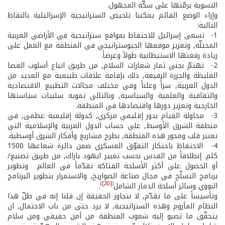
التسوية برمّتها على سكّة المجهول.
وإزاء الوضع القائم يمكننا تلخيص الستراتيجية الإسرائيلية بالنقاط
التالية:
1- ­ تسعى إسرائيل للاحتفاظ بمواقع ستراتيجية في الأراضي العربية
المحتلّة, وتعزيز موقعها الجيوستراتيجي في المنطقة مع العمل على
زيادة رقعتها الاستيطانية طولاً وعرضاً.
2- ­ تهتمّ بجني ثمار شعارات السلام, من طريق اتباع أسلوب العصا
الغليظة والجزرة الرفيعة, ذلك بإقامة علاقات طبيعية مع العديد من
الدول العربية, سراً وعلناً وفي مختلف مجالات التطبيع الاقتصادية
والثقافية والعلمية والسياسية, وبالتالي تمويه سلبيات سياستها
الخارجية وتعزيز دورها واقتصادها في المنطقة.
3- ­ محاولة القيام بدور إقليمي مركزي, كدولة إقليمية عظمى, في
منطقة الشرق الأوسط, على حساب الدول العربية والإسلامية التي
تعتبر قلب ومحور هذه المنطقة, بطرح مشاريع وأفكار الشرق أوسطية.
4- ­ الاحتفاظ باحتكار التفوّق العسكري ضمن دائرة شعاعها 1500
كلم. إنطلاقاً من القدس بحسب تعبير ايهود باراك, من طريق تصنيع/
أو الحصول على أكثر الأسلحة الفتاكة تقدّماً في العالم ­ وتطوير
برنامج التسلّح في مجال صناعة الصواريخ, والاستمرار بتطوير البرنامج
)
[20]
(
النووي وسائر أسلحة الدمار الشامل
.
وتأسيساً على ما تقدّم, لا نتجاوز الحقيقة إن قلنا إنه في ظلّ هذا
النظام المأزوم وهذه الستراتيجية, لا يرد حتى من باب الاحتمال, ان
يتحقّق ما تصبو إليه شعوب المنطقة من أمن حقيقي ومن سلام