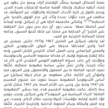
ضغط المشاكل اليومية يتطلّب الإهتمام الزائد ويمنع بذل جهود في
إنشاء أجهزة تخطيط, وإعطاء أهمية مناسبة للاعتبارات بعيدة المدى.
ويختم بالقول إن كثرة الأحداث المفاجئة والتطوّرات غير المتوقّعة, قد
ساهمت في ضحد تنبّؤات عديدة وأدّت إلى عدم الوثوق بالقدرة على
)
[11]
(
التخطيط”
. وبالتالي فالحقيقة المرّة هي أن إسرائيل تواجه أوضاعاً
ليس أمامها معها ­ بحسب درور ­ أيّ خيار بديل سوى خيار “المراهنة
على التاريخ” أي المجازفة في قضايا غير قابلة للتنبؤ المسبق, وخاصة
قضايا المصالحة التاريخية مع العرب.
لقد واجهت إسرائيل في العامين 1967 و1973 حالتين عنيفتين من
المدّ والجزر افقدتاها قدرتها على التوازن الأيديولوجي النظري
والعملي البراغماتي. وحزب العمل, القائد التاريخي للكيان العبري, واجه
حالة إنهيار وسقوط لولبية, اثر فقدانه مضمونه الأساسي وأيديولوجيته
ومؤيّديه, إلى جانب خسرانه المفهوم القومي التقليدي الذي كان قد
تبنّاه تاريخياً, والذي تمثّل بتبنّي سياسة صهيونية متعصّبة, لكنّها
تعرف الحدود الفاصلة ما بين المعقول واللامعقول, وبين المرغوب فيه
والمؤدّي إلى الكارثة. فكان مفهومه عن قيام (دولة إسرائيل) في
أساس الأيديولوجيا الصهيونية حسبما تبلورت منذ مشروع التقسيم
عام 1947 ولجنة بيل, وحتى حرب الأيام الستة عام 1967. فخلال ثلاثين
سنة كاملة, حكمت صهيونية التقسيم هذه, وما يسمّى “الصهيونية
العاقلة” الحياة السياسية في اليشوف(*) وفي إسرائىل, ونجحت بتوفير
قوّة كافية لإقامة مؤسّسات الدولة وتثبيت نظام الحكم, وصمدت في
وجه الفقر والبطالة وسائر الضغوط الداخلية والخارجية الكبيرة, لكنّها