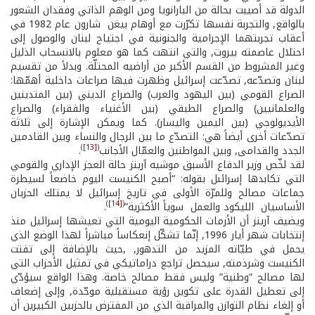
الدولة قد أصيبت بحالة من البارانويا ومن الوهم الذاتي وفقدان الشعور
بالواقع, والتجربة نفسها تكرّرت مع أوهام بيغن ­ شارون عام 1982 في
أعقاب تجربتهما الإجرامية والجنونية في اجتياح لبنان والوصول إلى
احتلال عاصمته بيروت, والتي انتهت كما هو معلوم بالانسحاب الذليل
وغير المشروط من القسم الأكبر من أراضيه المحتلّة. وبدلاً من تقسيم
لبنان وتصدّعه, تصدّعت إسرائيل وظهرت فيها صراعات داخلية أهمّها:
الصراع القومي (بين اليهود والعرب) والصراع الديني (بين المتدينين
والعلمانيين) والصراع الطبقي (بين الأغنياء والفقراء) والصراع
الأيديولوجي (بين اليمين واليسار). كما ويمكن الإشارة إلى ثلاثة
تصدّعات أخرى أيضاً هي: التصدّع ما بين الرجال والنساء وبين القادمين
)
[13]
(
الجدد والقدامى, وبين المواطنين والعمّال الأجانب
.
لقد لخّص وزير الدفاع الأسبق موشيه آرينز حالة العجز الإداري والقومي
التي تكابدها إسرائىل بقوله: “أصبح الكنيست اليوم خاضعاً لسيطرة
جماعات مصالح وللمرّة الأولى في تاريخ إسرائيل لا يمتلك الحزبان
)
[14]
(
الأساسيان ­ الليكود والعمل ­ سوياً الأكثرية”
.
ويضيف آرينز أن الأزمات الحكومية اليومية التي تعيشها إسرائيل منذ
إنتخابات شهر أيار 1996, إنّما تشكّل إنعكاساً مباشراً لهذا الوضع الذي
يحمل في طيّاته المزيد من التدهور, ,حيث بالإضافة إلى تفتت
الكنيست وشرذمته, سيحصل تراجع دراماتيكي في تمثيل الأحزاب التي
لها مصالح “وطنية” وليس فقط مصالح خاصة. وهذا الواقع سيؤدّي
إلى تعطيل القدرة على تكوين رؤية مستقبلية موحّدة, وإلى إضعاف
أو إلغاء نظام التوازن والمراقبة الذي من المفترض بالحزبين الكبيرين أن