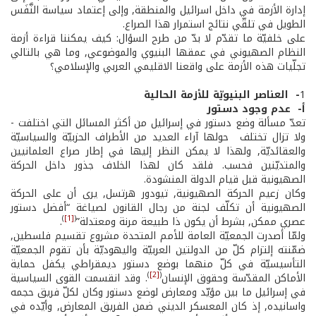
إدارة الأزمة في داخل اسرائيل والمنطقة, وإلى إعتماد سياسة النَّفَس
الطويل في تلقّي نتائج استمرار هذا الصراع.
على خلفيّة ما تقدّم لا بدّ من طرح السؤال: كيف يمكننا قراءة أزمة
النظام الصهيوني في عمقها البنيوي والموضوعي, وما هي بالتالي
تجلّيات هذه الأزمة على واقعنا الاقليمي العربي والإسلامي؟
1
- ­ العناصر البنيويّة للأزمة الحالية
أ- ­ عدم وجود دستور
تعدّ مسألة وضع دستور في إسرائيل من أكثر المسائل التي اختلفت ­
ولا تزال تختلف ­ حولها آراء العديد من الأطراف الحزبيّة والسياسيّة
والعقائديّة, ولهذا لا يمكن النظر إليها في إطار صراع العلمانيين
والمتديّنين فحسب. فلقد كان لهذا الخلاف جذور داخل الحركة
الصهيونية قبل قيام الدولة المنشودة.
وكان زعيم الحركة الصهيونية, تيودور هرتسل, يرى أن على الحركة
الصهيونية أن تكلّف لجنة من رجال القانون لصياغة “أفضل دستور
)
[1]
(
عصري ممكن, بشرط أن يكون ذا طبيعة مرنة ومعتدلة”
.
ولمّا أصدرت الجمعيّة العامة للأمم المتحدة مشروع تقسيم فلسطين,
ضمّنته إلتزام كلّ من الدولتين العربيّة واليهوديّة بأن تقوم الجمعيّة
التأسيسيّة في كلّ منهما بوضع دستور ديمقراطي يكفل حماية
)
[2]
(
الأماكن المقدّسة وحقوق الإنسان
. وقد انقسمت القوى السياسية
في إسرائيل ما بين مؤيّد ومعارض لوضع دستور وكان لكلّ فريق حجمه
واسانيده, إذ كان المعسكر الديني ضمن الفريق المعارض, وأيّده في