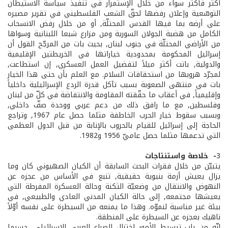
أكثر فأكثر سواء من خلال الإستمرار في تنفيذ سياسة الاستيطان
التوسّعية وإعلان رفضها لحقّ الشعب الفلسطيني في تقرير مصيره
على أرضه بما فيها القدس المحتلّة, أو من خلال رفض الانسحاب
الكامل من هضبة الجولان السورية ومن مزارع شبعا اللبنانية وسواها
من الأراضي المحتلّة في جنوب لبنان, بحيث بات من المرجّح القول أن
إسرائيل المحكومة بمحدودية خياراتها في الخريطتين الإقليمية
والدولية, باتت أكثر ميلاً لتفضيل العمل العسكري, إن استطاعت,
لمجرّد هروبها من استحقاقات السلام. مع العلم بأن حتى هذا الخيار
بات في منتهى الصعوبة بسبب تآكل قدرة الردع الإسرائيلية داخلياً
وإقليمياً, في أعقاب ما حقّقته المقاومة والانتفاضة في كلّ من لبنان
وفلسطين, مع ما رافق ذلك من دعم عربي ووحدة صفّ داخلي,
وبسبب سقوط خيار الحرب الخاطفة مثلما حصل عام 1967, وتراجع
الحاجة إلى إسرائيل للقيام بالحروب بالإنابة من قبل الدول العظمى
التي تدعمها مثلما حصل عاميّ 1956 و1982.
3
- ­ خلاصة واستنتاجات
يتبيّن من خلال فقرات البحث السابقة أن الكيان الصهيوني كان وما
يزال يعيش أزمة بنيوية حقيقية, تنبع في الأساس من عجزه عن
النهوض والانتقال من وضعيّة الثكنة وحالة العسكرة المفرطة التي
يعيشها مجتمعه, إلى حالة الكيان المدني العادي والطبيعي, في
بيئة غير مناسبة لنموّه. وهذا ما يمنعه من السيطرة على نفسه أوّلاً
ناهيك بعجزه عن السيطرة على المنطقة.
إنّه من باب تبسيط الأمور اختزال الصراع العربي الإسرائيلي, حسبما