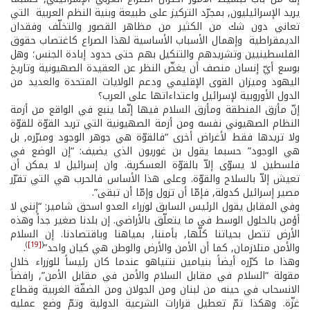
يريد الإسرائيليون, بمجرّد التركيز على طبيعة وبنية النظم العربية ­ التي
تعاني دون شك من الكثير من مظاهر القصور والتخلّف وفقدان
الديمقراطية ­ وإهمال الأسباب الأساسية لهذا الصراع كاغتصاب حقوق
الفلسطينيين وتشريدهم والتنكيل بهم حتى حدود إبادة الجنس؛ وهل
بوسع أيّ إنسان منصف أن يغضّ النظر عن العقيدة الصهيونية وتاريخ
اليهود وميزان القوى الإقليمي ودعم الولايات المتحدة والعديد من
الدول الأوروبية لإسرائيل واعتداءاتها على العرب؟
إنّ مأزق المنطقة ومأزق السلام فيها إنّما ينبع في الواقع من أزمة
النظام الصهيوني نفسه ومن أزمة الصهيونية التي تريد القوّة للقوّة
ولا تريدها فقط لأغراض أخرى “فالقوّة هي جوهر الوجود ومبرّره, بل
هي الوجود” حسبما يقول بن غوريون الذي يضيف: “إن الوضع في
فلسطين لا يسوّى إلاّ بالقوّة العسكرية. وان إسرائيل لا يمكن أن
تعيش إلاّ بالسلاح والقوّة. وعلى هذا الأساس فالحرب هي التي تقرّر
مصير إسرائيل كدولة, فإمّا أن تزول وإمّا أن تبقى”.
وفي المقابل يقول الرئيس السابق لوزراء العدو اسحق شامير: “إنني لا
أؤمن بالحلول الوسط في ما يتعلّق بالأراضي. إن بلدنا صغير جداً وهذه
الأرض تتصل بحياتنا كلّها, بأمننا, بمياهنا وباقتصادنا. إن السلام
)
[19]
(
والأمن متلازمان, كما أن الأمن والأرض والوطن هي كيان واحد”
.
وهذا ما كرّره أيضاً بنيامين نتنياهو عندما كان رئيساً للوزراء خلال
مقولة “السلام في مقابل السلام والأمن في مقابل الأمن”, رافضاً
الانسحاب في حينه من لبنان ومن الجولان ومن الضفّة الغربية وقطاع
غزّة. وهكذا تمّ تعطيل قرارات الشرعية الدولية وتمّ وضع عمليه