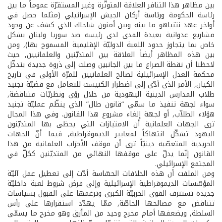
بين مظاهر هذا التنافر العلاقة المتوتّرة وغير المستقرّة عموماً ما بين
رئاسة الحكومة ورئاسة أركان الجيش الإسرائيلي (مثلما حصل في
أواخر عهد نتنياهو ما بينه وبين أمنون شاحاك الذي كشف عن وجود
مشاريع عدوانية بعيدة المدى لدى رئيسه ضد سوريا ولبنان بشكل
خاص بما يتجاوز حدود اللعبة الدوليّة الإقليمية المسموح بها), ومن
بين هذه المظاهر أيضاً العلاقة بين المتديّنين والعلمانيين, حيث
لاحظنا أن نقطة الصراع ما بين الجانبين وصلت إلى ذروة جديدة بتدخّل
محكمة العدل الإسرائيلية لصالح العلمانيين للمرّة الأولى في تاريخ
الكيان, الأمر الذي أدّى إلى اضطرار الكنيست للتعامل مع قضيّة تجنيد
طلاب المدارس الدينية اليهودية من خلال رؤى ونظريّات متناقضة,
سواء لجهة تنفيذ ما سمّي “قانون طال” الذي ينظّم عمليّة تجنيد
هؤلاء الطلاّب, أو لجهة إلغاء مشروع هذا القانون. وفي هذا المجال
ترى الجهات العلمانية أن الامتيازات التي يحظى بها المتديّنون
اليهود تشكّل انتهاكاً لمعايير الديموقراطية, فيما أنّ الجهات
الحريدية المتعصّبة دينيّاً ترى أن موقف الأحزاب العلمانية من هذا
القانون إنّما يدلّ على موقفها النهائي من المتديّنين ككلّ في
المجتمع الإسرائيلي.
ومن الملفت أن هذه الخلافات الحسّاسة أدّت إلى تعطيل عمل آليّة
المؤسّسات الديموقراطية الإسرائيلية وإلى فرض شروط لعبة داخليّة
جديدة تستنزف القوى الحزبيّة الكبرى وترغمها على القبول بسياسات
تتناقض مع مصالحها الخاصّة, ممّا يهدّد استقرارها على رأس
السلطة, ويضعفها أمام مخرج وحيد من المأزق وهو مخرج ما يسمّى