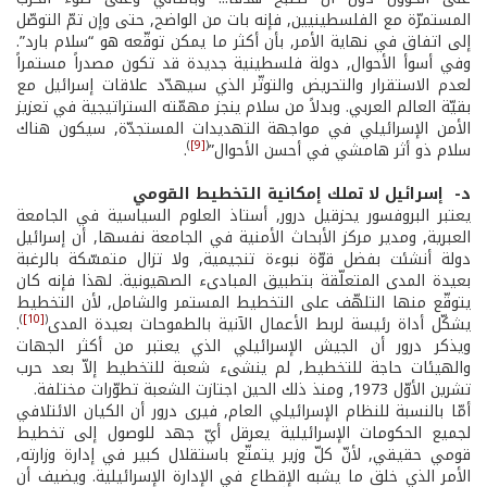
المستمرّة مع الفلسطينيين, فإنه بات من الواضح, حتى وإن تمّ التوصّل
إلى اتفاق في نهاية الأمر, بأن أكثر ما يمكن توقّعه هو “سلام بارد”.
وفي أسوأ الأحوال, دولة فلسطينية جديدة قد تكون مصدراً مستمراً
لعدم الاستقرار والتحريض والتوتّر الذي سيهدّد علاقات إسرائيل مع
بقيّة العالم العربي. وبدلاً من سلام ينجز مهمّته الستراتيجية في تعزيز
الأمن الإسرائيلي في مواجهة التهديدات المستجدّة, سيكون هناك
)
[9]
(
سلام ذو أثر هامشي في أحسن الأحوال”
.
د- ­ إسرائيل لا تملك إمكانية التخطيط القومي
يعتبر البروفسور يحزقيل درور, أستاذ العلوم السياسية في الجامعة
العبرية, ومدير مركز الأبحاث الأمنية في الجامعة نفسها, أن إسرائيل
دولة أنشئت بفضل قوّة نبوءة تنجيمية, ولا تزال متمسّكة بالرغبة
بعيدة المدى المتعلّقة بتطبيق المبادىء الصهيونية. لهذا فإنه كان
يتوقّع منها التلهّف على التخطيط المستمر والشامل, لأن التخطيط
)
[10]
(
يشكّل أداة رئيسة لربط الأعمال الآنية بالطموحات بعيدة المدى
.
ويذكر درور أن الجيش الإسرائيلي الذي يعتبر من أكثر الجهات
والهيئات حاجة للتخطيط, لم ينشىء شعبة للتخطيط إلاّ بعد حرب
تشرين الأوّل 1973, ومنذ ذلك الحين اجتازت الشعبة تطوّرات مختلفة.
أمّا بالنسبة للنظام الإسرائيلي العام, فيرى درور أن الكيان الائتلافي
لجميع الحكومات الإسرائيلية يعرقل أيّ جهد للوصول إلى تخطيط
قومي حقيقي, لأنّ كلّ وزير يتمتّع باستقلال كبير في إدارة وزارته,
الأمر الذي خلق ما يشبه الإقطاع في الإدارة الإسرائيلية. ويضيف أن