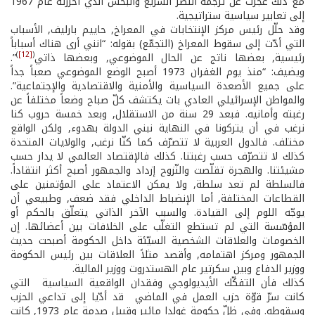
مع ذلك عجزت عن ترجمة النصر السريع والبخس الذي أحرزته عام 1967
إلى تعابير سياسية ستراتيجية.
وقد حلّل رئيس مركز الإنتخابات في المعراخ, حاييم بارليف, الأسباب
التي أدّت إلى سقوط المعراخ (التجمّع) بقوله: “انني أرى هناك أسباباً
)
[12]
(
رئيسية, بعضها ناتج عن الحال الموضوعي, وبعضها ذاتي
”.
ويضيف: “منذ يوم الغفران 1973 أصبح الوضع الموضوعي صعباً جداً
على جميع الأصعدة السياسية والأمنية والاقتصادية والإجتماعية”.
والمواطن الإسرائيلي العادي بات يكتشف كلّ صباح وضعاً مختلفاً عن
رغبته وأمانيه. فبعد 29 سنة من الاستقلال, وبعد خمسة حروب كنا
نرغب في أن يتركونا في النهاية نبني الدولة بهدوء, ولكن الواقع
مختلف. فالدول العربية لا تتصرّف كما كنّا نرغب, والولايات المتحدة
كذلك لا تتصرّف حسب رغبتنا. كذلك فالإقتصاد العالمي لا يدار حسب
مشيئتنا. والهجرة تقلّصت والنّزوح إزداد والجمهور أصبح أكثر انتقاداً.
فالسلطة لم تعد سلطة, ولا يمكن الاعتماد على المؤتمنين على
القطاعات المختلفة, أما الإنضباط الداخلي فقد ضعف, وطبيعي أن
يوجّه اللوم إلى القيادة. والسبب الآخر الذاتي يتعلّق بالحكم أو
المؤسّسة التي لم تستطع التغلّب على الخلافات بين أعضائها. إن
الخصومات والعلاقات الشخصية السيّئة داخل الحكومة أصبحت حديث
الجمهور ومركز اهتمامه, وأقصد مثلاً العلاقات بين رئيس الحكومة
ووزير الدفاع وبين سكرتير عام الهستدروت ووزير المالية.
كذلك فأن التفكّك الأيديولوجي وفقدان الواقعية السياسية ­ التي
كانت سرّ قوّة حزب العمل في الماضي ­ قد أدّيا إلى تداعي الحزب
وسقوطه. وفي ظلّ حكومة غولدا مائير وقبيل صدمة عام 1973, كانت