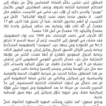
المطلق لحزب شاس, يكفّر القضاة العلمانيين وكلّ من يتوجّه إلى
المحاكم العلمانية الخاصة بالدولة, ويصف المهاجرين الروس بالأغيار
“غوييم”. والجدير ذكره أن نوّاب حزب شاس في الكنيست, مثلهم مثل
العرب ­ لا يقفون عندما يعزف نشيد الدولة “هاتيكفا” ­ الأمل في
الكنيست, أو أنهم يغادرون القاعة, علماً أن تمثيل هذا الحزب هو 17
مقعداً, أي أنّه ثالث قوّة برلمانية بعد تحالف إسرائيل واحدة (26
مقعداً) والليكود (19 مقعداً) من أصل 120 مقعداً.
أمّا الأحزاب التي خاضت الإنتخابات عام 1999 تحت لواء الصهيونية,
فقد فشلت في الوصول إلى الكنيست (رغم أن نسبة الحسم لا تتجاوز
1,5% من الأصوات) ومن بينها حزب “تسوميت” (الصهيونية المتجدّدة)
بزعامة رئيس الأركان الأسبق الجنرال رفائيل إيتان, وحزب الطريق الثالث
بزعامة الجنرال افيغودور كهلان) أو أنها فقدت الكثير من قوّتها
التمثيلية مثل حزب مفدال (الديني القومي الصهيوني الذي إنخفض
تمثيله من 9 إلى 5 مقاعد), ناهيك عن تمزّق الليكود وانسحاب كتل
منه مثل حزب الوسط وشاس وغيشر (الجسر) بزعامة دافيد ليفي.
من هذا المنطلق يمكننا الحديث عن شرذمة الهويات الدينية والقومية
والسياسية. في إسرائيل, وبالتالي عن تراخي قبضة الصهيونية التي
لم تعد تتمكّن من احتواء التناقضات الداخلية المستشرية, إلى حدّ
التصريح بالحديث عن مرحلة ما بعد الصهيونية وعن ضرورة تبنّي هويّة
إسرائيلية فقط, وعن ضرورة تحوّل إسرائيل إلى دولة شرق أوسطية
عادية.
ويتابع فيقول: “لقد تغيّرت وتفتّتت الصورة الأسطورة المأمولة لتحلّ