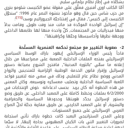
يشكّلاه في إطار نظام برلماني سليم.
أمّا الكاتب اوري أفنيري فعلّق على مقولة عضو الكنيست شلومو بنزري
من حزب شاس حين قال وهو مأخوذ بنشوة النصر عام 1996: “سنحوّل
)
[15]
(
الكنيست إلى كنيس”, فقال في إفتتاحيّة الجيروزاليم بوست
:
“إن إسرائيل الواحدة الموحّدة قد ماتت منذ وقت طويل, وقامت بدلاً
منها فيدراليات من المجتمعات, كلّ واحدة منها لها طابعها الداخلي
ووجهة نظرها وأحاسيسها وحبّها وكراهيتها”.
2- ­ صعوبة التغيير مع مجتمع تحكمه العنصرية المسلّحة
فاجأ رئيس الوزراء الإسرائىلي إيهود باراك الوسط السياسي
الإسرائيلي بفتحه الملفات الداخلية الصعبة على مصراعيها من خلال
إعلانه ما سمّي “بالثورة المدنية”, فاقترح الشروع بصياغة دستور
لإسرائيل وإقرار قانون الخدمة الوطنية الإلزامية للمتدينين والزواج
المدني ووضع نظام عام للتعليم, وذلك في سعي منه لتغيير قواعد
اللعبة السياسية الداخلية وتصليب معسكره وتوسيعه. وكان المعنى
من هذه الخطوة أنه كان يريد ­ بحسب ادعاءاته ­ خوض الإنتخابات في
6/2/2000 بملفات وخطط كاملة على الصعيد الداخلي, عن طريق وضع
دستور لإسرائيل يحدّد هويتها وحدودها السياسية والجغرافية
والبشرية, أو على الصعيد الخارجي, عن طريق مقاربة جديّة لحلّ الصراع
العربي ­ الإسرائيلي على جميع المستويات.
وعلى المدى الستراتيجي البعيد كانت خطوة باراك تأتي استجابة
لضرورات التغيير التي بات الكيان الصهيوني بحاجة إليها, لا سيّما
لجهة إعادة صياغة النظام السياسي على قاعدة الأقلية والأكثرية لأن