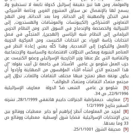
والعولمة, ومن هنا تبرز حقيقة إسرائيل كدولة تابعة لا تستطيع ولا
يسمح لها بالإنفصال عن سياق المشروع الغربي وخاصة الأميركي.
فمن التديّن والصهينة إلى الحداثة, وما بعد الحداثة, ومن النهج
التعاوني الاشتراكي (الكيبوتسات والموشافات والهستدروت, إلى
الليبرالية والخصخصة والإندماج في السوق الحر. ومن النظام الحزبي
البرلماني إلى النظام شبه الرئاسي (الهجين), المتجلّي في فصل
انتخابات رئاسة الوزراء عن انتخابات الكنيست. ومن المركزية الحزبية
(العمل والليكود) إلى التعددية, وهذا كلّه يعني إعادة النظر في
العناصر البنيوية ويعكس التحوّلات الاقتصادية والسياسية والإجتماعية
والثقافية التي عبّر عنها وزير الخارجية الإسرائيلي وعضو الكنيست عن
حزب العمل شلومو بن عامي ­ الأستاذ في جامعة تل أبيب بقوله: “إن
هذا المجتمع الذي أنشأه الأباء المؤسّسون من الصهاينة وأرادوا أن
يكون بوتقة صهر تمتزج فيها مختلف الثقافات واللغات, تحوّل إلى
مجتمع متعدّد الثقافات ومتعدّد الطوائف”.
[6]
شلومو بن عامي ­ الشعب ضدّ الدولة ­ معاريف الإسرائيلية
22/9/1996, ص 34.
[7]
معاريف ­ ديمقراطية الجنرالات حاييم هاتفقي 28/1/1999, نشرته
السفير بتاريخ 1/2/1999
[8]
لمزيد من المعلومات أنظر: إبراهيم أبو جابر ­ معطيات ووقائع بين
يدي الإنتخابات الإسرائيلية ­ قضايا شرق أوسطية ­ معطيات ووقائع ص
33 وما بعدها.
[9]
صحيفة الشرق 25/1/1001.