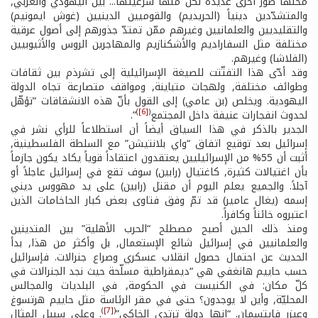
محلّها صور أخرى عديدة لكلٍّ منها شرعيتها... بين اليهودي والعربي,
والمتشدّدين دينياً (الحريديم) والقوميين الدينيين (غوش ايمونيم)
والتقليديين والعلمانيين وغيرهم ممّن تمتدّ جذورهم إلى أصول عرقية
مختلفة مثل السفاراديم والأشكنازيم والمهاجرين الروس والأثيوبيين
(الفلاشا) وغيرهم.
وقد أدّى هذا التفتّتت للصيغة الإسرائيلية إلى تشرذم بين ثقافات
وطوائف مختلفة, ولهجات متباينة, ومواقف متصارعة تجاه الدولة
اليهودية. ويخلص (بن عامي) إلى القول بأنّ هذه الانشقاقات “تؤهّل
)
[6]
(
لحدوث انفجارات عنيفة داخل المجتمع
”.
الجدير بالذكر في هذا السياق أيضاً أن استطلاعاً للرأي نشر في
إسرائيل بعد توقيع اتفاق “واي بلانتيشن” مع السلطة الفلسطينية,
أثبت أن 55% من الإسرائيليين يعتقدون اعتقاداً قوياً يكاد يكون جازماً
بأن اغتيالات كثيرة, كاغتيال (رابين) سوف تقع في إسرائيل عاجلاً أو
آجلاً. والجميع يعلم اليوم أن مقتل (رابين) على يد مهووس ديني
إسمه (يغال عامير) قد تمّ وفق فتاوى بعض كبار الحاخامات الذين
اعتبروه خائناً وكافراً.
ومنذ ذلك الحين أصبح مصطلح “الحرب الأهلية” بين المتدينين
والعلمانيين في إسرائيل شائع الإستعمال, بل وأكثر من هذا, بدأ
الحديث عن احتمال حصول انقلاب عسكري وصراع جنرالات. فإسرائيل
حسب حاييم هانغفي هي “ديمقراطية مسلّحة حيث نجد الجنرالات في
كلّ مكان: في الكنيست في الحكومة, في البلديات والمجالس
المحليّة, وأين لا يوجدون؟ حتى في مقر الرئاسة مثل حاييم هرتسوغ
)
[7]
(
وعيزر فايتسمان. “إنها دولة ترتدي الخاكي”
. وعلى سبيل المثال