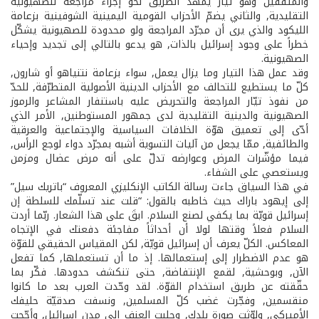
والمثقّفين وهو تيار يمهّد الطريق نحو إجراء مراجعة للصهيونية
التقليدية, والثاني يضمّ الأحزاب القومية اليمينية الشوفينية بزعامة
الليكود والذي يرى أن مجرّد المراجعة ولو محدودة للصهيونية يشكّل
خطراً على وجود إسرائيل بالذات, هو يدعو بالتالي إلى تجديد وإحياء
الصهيونية.
وقد عمل هذا التيار وما يزال يعمل, سواء بزعامة نتنياهو أو شارون,
كلّ ما يستطيع للتحالف مع الأحزاب الدينية الأصولية المتطرّفة, للحدّ
من نفوذ تيّار المراجعة والتحريض عليه باستنفار المشاعر والرموز
الصهيونية والدينية التقليدية لدى جمهور المستوطنين, الأمر الذي
أدّى إلى تعميق هوّة الخلافات السياسية والإجتماعية والعرقية
والطائفية, ممّا يجعل من آليات التسوية أشبه بمجرّد دواء لوجع الرأس,
فيما مؤشّرات المرض وعوارضه تدلّ على أنه مرض عضال ومزمن
ويستعصي على الشفاء.
في هذا السياق جاءت رسالة الكاتب الإنكليزي المعروف “باتريك سيل”
إلى إيهود باراك حيث خاطبه بالقول: “قلت عند تسلّمك للسلطة إن
إسرائيل قويّة بما يكفي لصنع السلام. ابقَ على هذا الشعار. ربّما أردت
السلام فعلاً وقتها لولا أن أحداثاً مفاجئة دفعتك في الإتجاه
المعاكس. الكلّ يعرف أن إسرائيل قويّة, لكن المقياس الحقيقي للقوّة
هو عدم الاضطرار إلى إستعمالها. إذ ما أن تستعملها, كما تفعل
الآن, وبوحشية, لقمع الإنتفاضة, حتى تنكشف حدودها. فكّر بما
حقّقته عن طريق استخدام القوّة. لقد وحّدت العرب بعد ما كانوا
منقسمين, وفجّرت غضب كلّ المسلمين, ونسفت صدقيّة حليفك
الأميركي, ولوّثت صورة بلدك, وجلبت العنف إلى مدن إسرائيل, وأجّجت