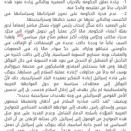
1- ­ زيادة تعلّق الحكومة بالأحزاب الصغيرة وبالتالي زيادة نفوذ هذه
الأحزاب بدلاً من تقليصه والحدّ منه.
2- ­ عدم قدرة الحكومة على تمرير اقتراحاتها وسياساتها في
الكنيست وبالتالي عجزها عن تنفيذ خطتها وستراتيجيتها.
على الصعيد ذاته شكّل إنتخاب رئيس الوزراء بشكل مباشر إضعافاً لدور
بقيّة أعضاء الحكومة, ممّا أدّى عملياً إلى تحويل الوزراء إلى مجرّد
)
[8]
(
مدراء مكاتب وحرّاس وزارات أكثر منهم صنّاع قرار سياسي
. ولهذا
السبب غالباً ما وجدنا حالات عديدة من الإستقالات أو الإقالات في
حكومتي نتنياهو وباراك على حدّ سواء, ممّا زاد في الصعوبات
والعقبات بوجه مشاريع التسوية السياسية, وأدّى إلى حالات كثيرة من
التأجيل أو التعطيل أو التبديل في بنود هذه التسوية في حال التوصّل
إليها. ومن هنا يستخلص أفيغدور هاسليكورن في صحيفة جيروزاليم
بوست أنه بدلاً من محاولات “إعادة عملية السلام إلى مسارها, يتوجّب
على قادة إسرائيل إعادة التفكير بعقيدة البلد الستراتيجية, ذلك لأنّ
التوصّل إلى معاهدات سياسية مع دول المواجهة العربية
والفلسطينية لم يكن يهدف إلى إحلال السلام فحسب, بل إلى تحسين
الأمن القومي الإسرائيلي في وجه تهديدات ستراتيجية جديدة”.
ويضيف: “لقد كانت مبادرة السلام في أذهان واضعيها شمعون
بيريس وإسحاق رابين, تهدف إلى مواجهة التهديد المتنامي للصواريخ
العربية المزوّدة بأسلحة الدمار الشامل. وعدم القدرة على منع مثل
هذه الصواريخ من الوصول إلى إسرائيل, كان بمثابة الإعلان عن أن الحل
السياسي قد أصبح حاجة أساسية, لذلك يتوجّب على إسرائيل أن تعمل
على الحؤول دون أن تصبح هدفاً... وبالتالي وعلى ضوء الحرب