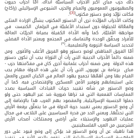
ذلك حزب مباي أكبر الأحزاب السياسيّة آنذاك. أمّا أحزاب حيروت
والصهيونيون العموميون والمبام والحزب الشيوعي الإسرائيلي (راكاح)
)
[3]
(
فكانت تؤيّد وضع دستور مكتوب
.
وكانت الأحزاب المؤيّدة ترى أن الدستور المكتوب يشكّل الإرادة المثلى
والفعّالة للحيلولة دون استبداد الأغلبيّة في البرلمان ­ الكنيست ­ في
مواجهة الأقليّة, كما وأنه الأداة الكفيلة بصيانة الحريّات العامّة
للأفراد ويحقّق الوحدة والتماسك في المجتمع ويعتبر الأداة الفضلى
(*)
لتحديد السياسة التربوية والتعليمية...
أمّا الفريق المناهض لوضع دستور وهو الفريق الأغلب والأقوى ­ ومن
ضمنه دائماً الأحزاب الدينية التي رأت أن التوراة يجب أن تكون دستور
هذه الدولة ­ ومن ضمنه أحزاب علمانية أخرى كان في مقدّمتها حزب ­
مباي ­ بزعامة بن غوريون, التي رأت أن على هذه الدولة مهام يجب
القيام بها ومن أهمّها تجميع يهود العالم في الكيان العبري والعمل
على استيعابهم وتوفير الأمن العسكري والإقتصادي فيه. كما أن
وضع الدستور من شأنه تقييد حريات القيادات السياسية بصدد
الممارسات القمعية التي قد تراها ضرورية ضد غير اليهود حتى ولو
حملوا الجنسية الإسرائيلية, والمقصود بهم العرب. هذا بالإضافة إلى
أن وضع الدستور يعني تقييد حرية الدولة في ما يتعلّق برقعة الأرض
التي تحتلّها, ويعني الحد من قدرة السياسيين على التلاعب في مجال
عمليات التهويد والإستيلاء على أراضي وممتلكات أصحاب الأرض
الشرعيين من العرب الفلسطينيين.
هذا ناهيك عن أن وضع الدستور قد يؤدّي إلى وضع قيود على دور
المؤسّسة العسكرية الإسرائيلية التي تقوم بالدور الأبرز في تنفيذ