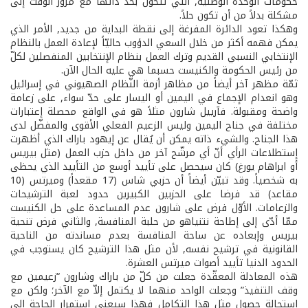
حكومات الوحدة الوطنية, التي تتحوّل بحدّ ذاتها مع مرور الوقت إلى
مشكلة بدلاً من أن تكون حلاً.
وهكذا تعود الدائرة المفرغة إلى نقطة البداية من جديد, الأمر الذي
يمكن فهمه أكثر من خلال السعي الدؤوب حاليّاً لإعادة العمل بالنظام
الإنتخابي النسبي القديم وترك العمل بنظام الإنتخابين المنفصلين لكلّ
من رئيس الحكومة والكنيست حسبما هي عليه الحال الآن.
ثمّة مظهر آخر أيضاً من مظاهر أزمة النّظام الصهيوني في إسرائيل
وهو انعدام الإجماع في اليمين أو اليسار على حدّ سواء, على زعامة
واضحة ومقبولة. فآرييل شارون مثلاً هو في الواقع محصلة إعتبارات
مختلفة في جناح اليمين وليس الزعيم الفعلي الأقوى والمفضّل لدى
هذا الجناح. والشيء ذاته يمكن أن يُقال عن إيهود باراك الذي أظهرت
إستطلاعات الرأي أنّ أي مرشّح آخر من داخل حزب العمل (مثل بيريس
أو ابراهام يورغ) كان سيحصل على تأييد أوسع من التأييد الذي يحظى
به شخصياً. وقد تبيّن أيضاً أن حزبي شاس (17 مقعداً) وميرتس (10
مقاعد) قد فرضا على الحزبين الكبيرين حدود لعبة الترشيحات
والزعامات. الأوّل فرض على شارون عدم المساعدة على حل الكنيست
ممّا أدّى إلى إطاحة نتنياهو من حلبة المنافسة, والثاني فرض تنحية
بيريس وإبعاده عن ساحة المنافسة بعدم مساندته من الناحية
القانونية في ترشيح نفسه, لأن مثل هذا الترشيح كان يستوجب في
الحدود الدنيا تأييد أصوات ميرتس العشرة.
هذه المعادلة المعقّدة جعلت من كلّ من باراك وشارون “زعيمين مع
وقف التنفيذ” وجعلت الواحد منهما لا يكتمل إلاّ مع الآخر؛ ولكن مع
استحالة حصول مثل هذا التكامل فهذا سيعني استمرار الحاجة إلى