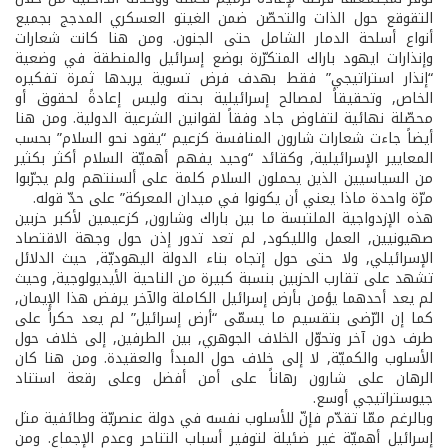
التقوقع حول الذات والتحصّن ضمن الغيتو العسكري المدجج بجميع
أنواع أسلحة الدمار الشامل حتى الجنون. ومن هنا كانت شعارات
وإنذارات ايهود باراك المتكرّرة بوضع إسرائيل والمنطقة في وضعية
“إنذار استراتيجي” فقط بهدف فرض تسوية يريدها ثمرة تفكيره
الخاص, وتحقيقاً لمصالح إسرائيلية بحته وليس إعادةً لحقوق أو
محصّلة نهائية لتفاوض جاد وفقاً لقوانين الشرعية الدولية. ومن هنا
أيضاً جاءت شعارات شارون المنافسة كزعيم “يقود نحو السلام” بحسب
المعايير الإسرائيلية, وكقائد “وحيد يفهم أهميّة السلام أكثر بكثير
من السياسيين الذين يحملون السلام كلمة على ألسنتهم ولم يجرّبوا
مرّة واحدة ماذا يعني أن يكونوا في ميدان المعركة” على حدّ قوله.
هذه الإزدواجية الملتبسة ما بين باراك وشارون, كزعيمين لأكبر حزبين
صهيونيين, العمل والليكود, لم تعد تدور إذن حول وجهة الاقتصاد
الإسرائيلي, ولا حتى حول إتجاه بناء الدولة اليهوديّة, حيث الدلائل
تشهد على تقارب الحزبين بنسبة كبيرة من الناحية الأيديولوجية, وحيث
لم يعد أحدهما يؤمن بأرض إسرائيل الكاملة والآخر يرفض هذا الإيمان,
كما إن الرّضى بتقسيم ما يسمّى “أرض إسرائيل” لم يعد حكراً على
طرف دون آخر وتحوّل الخلاف الجوهري, بين الطرفين, إلى خلاف حول
الأسلوب والكميّة, لا إلى خلاف حول المبدأ والعقيدة. ومن هنا كان
الرهان على شارون رهاناً على أمن أفضل وعلى رقعة استناد
جيوستراتيجي أوسع.
وبالرغم ممّا تقدّم فإنّ للأسلوب نفسه في دولة عنصريّة وطائفية مثل
إسرائيل أهميّة غير ضئيلة لتوفير أسباب التناحر وعدم الإجماع. ومن