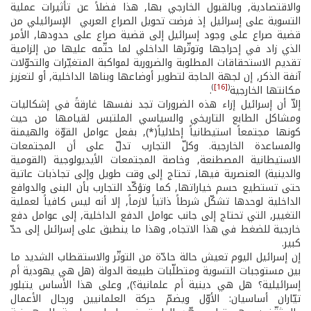
والاقتصادية, وبالقبول الخارجي بها, هذا فضلاً عن تأثيرات عملية
التسوية على إسرائيل إذ فرضت تحويل الصراع العربي ­ الإسرائيلي من
قضية صراع على وجود إسرائيل إلى قضية صراع على حدودها, الأمر
الذي زاد في إحراجها وتوتّرها الداخلي لما حتّمه عليها من إلزامية
تقديم الاستحقاقات المطلوبة والضرورية لمواكبة المتغيّرات والتحوّلات
آنفة الذكر, إن لجهة الحاجة لتطوير أوضاعها وبناها الداخلية, أو لتعزيز
)
[16]
(
مكانتها الخارجية
.
إلاّ أن إسرائيل إزاء هذه الضرورات تجد نفسها غارقةً في إشكاليات
ومشاكل الطابع التاريخي والسياسي الملتبس لقيامها من حيث
كونها مجتمعاً استيطانياً إحلالياً(*), بفعل عوامل القوّة والهيمنة
والمساعدة الخارجية. وكلّ التجارب تدلّ على أن المجتمعات
الاستيطانية المصطنعة, وخاصة المجتمعات الأيديولوجية (القومية
والدينية) العنصرية فيها, تحتاج إلى وقت طويل وإلى تجاذبات عاتية
حتى تستطيع حسم خياراتها, كما وتؤكّد التجارب بأن البنى والدوافع
الداخلية لوحدها تشكّل شرطاً ذاتياً لازماً, إلا أنه ليس كافياً لعملية
التغيير, التي تحتاج إلى جانب عوامل الدفع الداخلية, إلى عوامل دفع
خارجية للضغط في هذا الاتجاه, وهذا ما ينطبق على إسرائىل إلى حدّ
كبير.
إن إسرائيل اليوم تعيش حالة حادّة من التوتّر والاستقطاب الشديد ما
بين مستوجبات التسوية ومتطلّبات طبيعة الدولة (هل هي يهودية أم
إسرائيلية؟ هل هي دينية أم علمانية؟), وعلى هذا الأساس يتبلور
تيّاران أساسيان: الأوّل ويضمّ حركة العلمانيين ورجال الأعمال