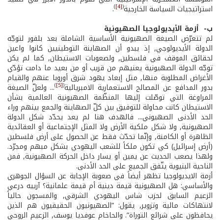
)
[4]
(
استراتيجيات السياسة الخارجية
.
ب- ­ أزمة الأيديولوجيا الصهيونية
لم تتعرّض الصيغة الصهيونية الأساسية الشاملة بعد بلفور لتوجّه
الدولة الأيديولوجي, إذ يبدو أن الصهاينة التوطينيين كانوا واعين
لحقائق الموقف في فلسطين, ولصعوبات الاستيطان, كما لم يكن
توجّه الدولة الصهيونية يعنيهم من قريب أو من بعيد ما دامت تؤدّي
الأغراض المطلوبة منها, مثل إبعاد يهود شرق أوروبا عنهم والقيام
)
[5]
(
بدور المدافع عن المصالح الاستعمارية الامبريالية
... ولعلّ الصيغة
المراوغة التي توصّلت إليها المنظّمة الصهيونية العالمية بشأن
الاستيطان كانت محاولة للتوفيق بين كلّ الصهاينة والجمع بينهم وراء
الحد الأدنى الصهيوني... فالهدف هنا لم يعد يحدّد شكل الدولة
الصهيونية, ولا شكل ملكية الأرض ولا المثل الإجتماعية أو العقائدية
الظاهرة أو الكامنة, وإنّما تحدّث فقط عن الحصول على أرض فلسطين
(أرض إسرائيل) كي تكون ملكاً للشعب اليهودي بشكل مبهم ومجرّد.
ولهذا يصعب الحديث عن يمين أو يسار داخل الحركة الصهيونية, فمن
الناحية البنيوية يتّفق الجميع على الحد الأدنى.
أزمة الايديولوجيا تظهر أيضاً في صعوبة الإجابة عن السؤال الجوهري
والأساسي: هل الصهيونية قيمة دينية أم قيمة علمانية؟ آرييه درعي
الزعيم السابق لحزب شاس اليهودي الشرقي, والمسجون حالياً
لانتهاكات مالية وتزوير, يقول: “الصهيونيون الحقيقيون هم الذين
يحافظون على شرائع التوراة”. والحاخام عوفديا يوسف, الزعيم الروحي