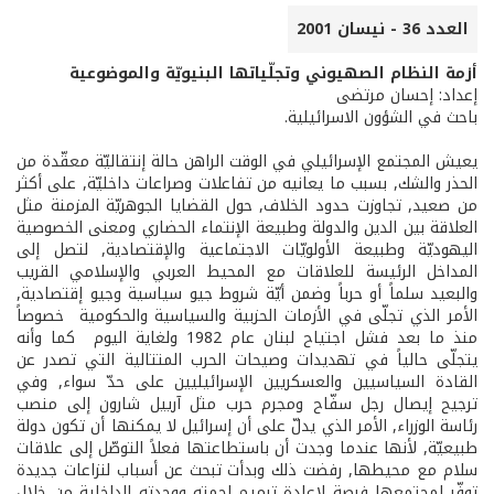
العدد 36 - نيسان 2001
أزمة النظام الصهيوني وتجلّياتها البنيويّة والموضوعية
إعداد: إحسان مرتضى
باحث في الشؤون الاسرائيلية.
يعيش المجتمع الإسرائيلي في الوقت الراهن حالة إنتقاليّة معقّدة من
الحذر والشك, بسبب ما يعانيه من تفاعلات وصراعات داخليّة, على أكثر
من صعيد, تجاوزت حدود الخلاف, حول القضايا الجوهريّة المزمنة مثل
العلاقة بين الدين والدولة وطبيعة الإنتماء الحضاري ومعنى الخصوصية
اليهوديّة وطبيعة الأولويّات الاجتماعية والإقتصادية, لتصل إلى
المداخل الرئيسة للعلاقات مع المحيط العربي والإسلامي القريب
والبعيد سلماً أو حرباً وضمن أيّة شروط جيو سياسية وجيو إقتصادية,
الأمر الذي تجلّى في الأزمات الحزبية والسياسية والحكومية ­ خصوصاً
منذ ما بعد فشل اجتياح لبنان عام 1982 ولغاية اليوم ­ كما وأنه
يتجلّى حالياً في تهديدات وصيحات الحرب المتتالية التي تصدر عن
القادة السياسيين والعسكريين الإسرائيليين على حدّ سواء, وفي
ترجيح إيصال رجل سفّاح ومجرم حرب مثل آرييل شارون إلى منصب
رئاسة الوزراء, الأمر الذي يدلّ على أن إسرائيل لا يمكنها أن تكون دولة
طبيعيّة, لأنها عندما وجدت أن باستطاعتها فعلاً التوصّل إلى علاقات
سلام مع محيطها, رفضت ذلك وبدأت تبحث عن أسباب لنزاعات جديدة
توفّر لمجتمعها فرصة لإعادة ترميم لحمته ووحدته الداخلية من خلال