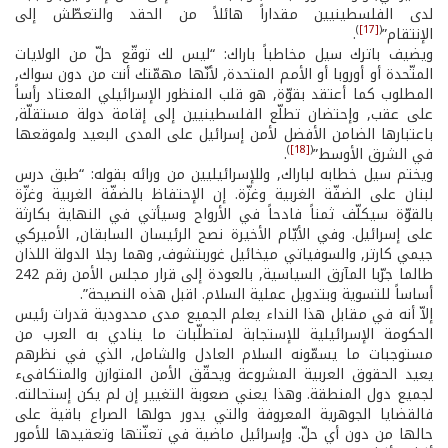
لدى الفلسطينيين مقداراً هائلاً من الحقد والتعطّش إلى
)
[17]
(
الإنتقام”
.
ويضيف باترك سيل مخاطباً باراك: “ليس لك توقّع حلّ من الولايات
المتّحدة أو أوروبا أو الأمم المتحدة, لأنّها مهمّتك أنت من دون سواك,
المطلوب كما أعتقد بقوّة, هو قلب المنظور الإسرائيلي المعتاد رأساً
على عقب, وإحتضان تطلّع الفلسطينيين إلى إقامة دولة مستقلّة,
باعتبارها الضامن الأفضل لأمن إسرائيل على المدى البعيد ولموقعها
)
[18]
(
في الشرق الأوسط”
.
ويختم سيل خطابه لباراك, وللإسرائيليين من ورائه بقوله: “طبق درس
لبنان على الضفّة الغربية وغزّة. إن الإحتفاظ بالضفّة الغربية وغزّة
بالقوّة سيكلّف ثمناً فادحاً في الأرواح وسيأتي في النهاية بكارثة
على إسرائيل. وفي الأيّام الأخيرة نصح الرئيسان السابقان, الأميركي
جيمي كارتر, والسوفياتي ميخائيل غوربتشوف, وهما رجلا الدولة اللذان
طالما جرّبا المآزق السياسية, بالعودة إلى قرار مجلس الأمن رقم 242
أساساً للتسوية وبتدويل عملية السلام. اقبل هذه النصيحة”.
إلاّ أنه في مقابل هذا النداء يعلم الجميع مدى محدودية قدرات رئيس
الحكومة الإسرائيلية للإستجابة لمتطلّبات ما ينادي به العرب من
مستوجبات ما يسمّونه السلام العادل والشامل, الذي في نظرهم
يعيد الحقوق العربية المشروعة ويحقّق الأمن المتوازن والمتكافىء
لجميع دول المنطقة. وهذا يعني صعوبة التغيير إن لم يكن إستحالته.
فالقضايا الجوهرية المعروفة والتي يدور حولها الصراع باقية على
حالها من دون أي حلّ. وإسرائيل ماضية في تعنّتها وتعقيدها للأمور