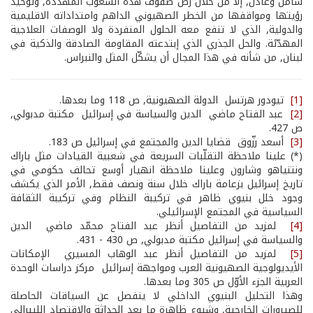
شامل وعادل, إلا من خلال رصّ صفوف هذه الشعوب المهدّدة, وتوحيد
رؤيتها ومواقفها من الخطر الصهيوني الداهم وامتداداته الاقليمية
والدولية, الذي لا تنفع معه الحلول المنفردة ولا الوصفات العلاجية
المهدّئة. والحل الجذري الذي إبتدعته المقاومة الصادقة والذكية في
لبنان, من شأنه في هذا المجال أن يشكّل المثل والنبراس.
[1]
تيودور هرتسل ­ الدولة الصهيونية, ص 118 وما بعدها.
[2]
عبد الفتاح ماضي ­ الدين والسياسة في إسرائيل ­ مكتبة مدبولي,
ص 427.
[3]
أسعد رزّوق ­ قضايا الدين والمجتمع في إسرائيل ص 183.
(*) علينا ملاحظة التقلّبات السريعة في شعبية القيادات مثل باراك
ونتنياهو وشارون وعلينا ملاحظة انهيار أوسع تحالف حكومي في
تاريخ إسرائيل بزعامة باراك خلال سنة ونصف فقط, الأمر الذي يكشف
وجود خلل بنيوي ظاهر في تركيبة النظام وفي تركيبة الثقافة
السياسية في المجتمع الإسرائيلي.
[4]
لمزيد من التفاصيل أنظر عبد الفتاح محمّد ماضي ­ الدين
والسياسة في إسرائيل مكتبة مدبولي, ص 430 -­ 431.
[5]
لمزيد من التفاصيل أنظر عبد الوهاب المسيري ­ الإمكانات
الأيديولوجية الصهيونية العرب ومواجهة إسرائيل ­ مركز دراسات الوحدة
العربية الجزء الأوّل ص 305 وما بعدها.
وهذا التحليل البنيوي الداخلي لا ينفصل عن السياقات الحاصلة
للصيرورات الخارجية, وشيوع ظاهرة ما بعد الحداثة والاقتصاد الليبرالي