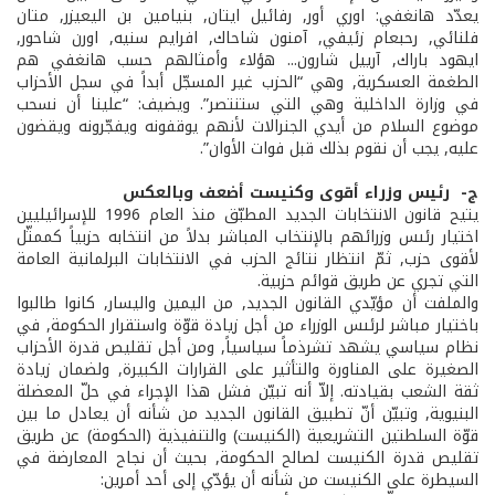
يعدّد هانغفي: اوري أور, رفائيل ايتان, بنيامين بن اليعيزر, متان
فلنائي, رحبعام زئيفي, آمنون شاحاك, افرايم سنيه, اورن شاحور,
ايهود باراك, آرييل شارون... هؤلاء وأمثالهم حسب هانغفي هم
الطغمة العسكرية, وهي “الحزب غير المسجّل أبداً في سجل الأحزاب
في وزارة الداخلية وهي التي ستنتصر”. ويضيف: “علينا أن نسحب
موضوع السلام من أيدي الجنرالات لأنهم يوقفونه ويفجّرونه ويقضون
عليه, يجب أن نقوم بذلك قبل فوات الأوان”.
ج- ­ رئيس وزراء أقوى وكنيست أضعف وبالعكس
يتيح قانون الانتخابات الجديد المطبّق منذ العام 1996 للإسرائيليين
اختيار رئىس وزرائهم بالإنتخاب المباشر بدلاً من انتخابه حزبياً كممثّل
لأقوى حزب, ثمّ انتظار نتائج الحزب في الانتخابات البرلمانية العامة
التي تجري عن طريق قوائم حزبية.
والملفت أن مؤيّدي القانون الجديد, من اليمين واليسار, كانوا طالبوا
باختيار مباشر لرئىس الوزراء من أجل زيادة قوّة واستقرار الحكومة, في
نظام سياسي يشهد تشرذماً سياسياً, ومن أجل تقليص قدرة الأحزاب
الصغيرة على المناورة والتأثير على القرارات الكبيرة, ولضمان زيادة
ثقة الشعب بقيادته. إلاّ أنه تبيّن فشل هذا الإجراء في حلّ المعضلة
البنيوية, وتبيّن أنّ تطبيق القانون الجديد من شأنه أن يعادل ما بين
قوّة السلطتين التشريعية (الكنيست) والتنفيذية (الحكومة) عن طريق
تقليص قدرة الكنيست لصالح الحكومة, بحيث أن نجاح المعارضة في
السيطرة على الكنيست من شأنه أن يؤدّي إلى أحد أمرين: