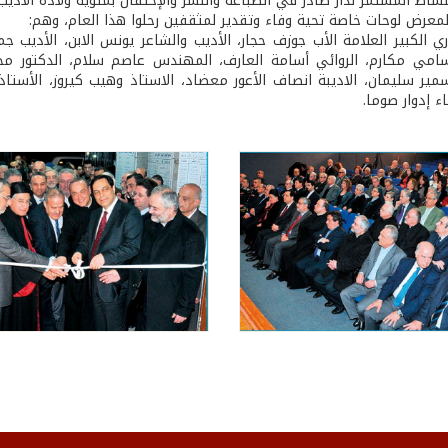
نشاط المستمرّ لدار صادر في الطباعة والنشر والإحتفال بمئوية ولادة الأديب
معرض لوحات خاصة تحية وفاء وتقدير لمثقفين رحلوا هذا العام، وهم:
ي الكبير العلامة الأب جوزف حجار، الأديب والشاعر يونس الابن، الأديب ج
امي مكارم، الروائي أسامة العارف، المهندس عاصم سلام، الدكتور مح
مير سليمان، الاديبة انصاف الأعور معضاد، الاستاذ وهيب كيروز، الأستا
اء إدوار صوما.