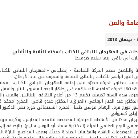
قافة والفن
طات في المهرجان اللبناني للكتاب بنسخته الثانية والثلاثين
دارك أبي ياغي ،ريما سليم ضوميط
ية والثلاثين تنظم الحركة الثقافية - إنطلياس «المهرجان اللبناني للكتا
 الدور الراسخ للكتاب، وبالتالي للثقافة والمعرفة في بناء الأوطان.
ابت، تنطلق الحركة مصرّة على إقامة المهرجان اللبناني للكتاب، معلنة 
متها كحركة ثقافية، المساهمة في إظهار الوجه المشرق للبنان والعمل عل
دكتور عبد الجبار الرفاعي (العراق)، الدكتور عبدو قاعي، المخرج محمّد كري
ور جورج قرم، الرسّام موسى طيبا، المخرج السينمائي جورج نصر، الدكتور ا
 إيلي كسرواني.
ان عددًا من الأنشطة الصباحيّة المخصصة لتلامذة المدارس، وتكريم مربيي