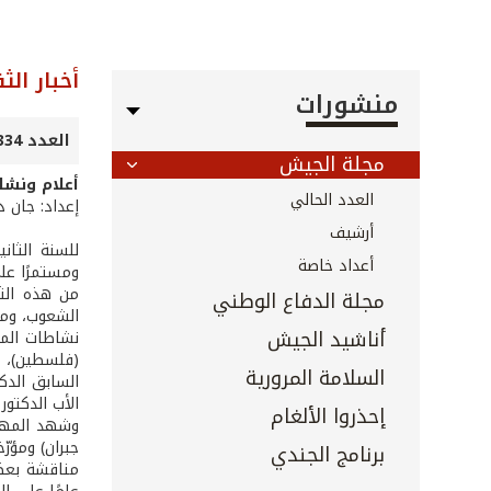
أخبار الث
منشورات
العدد 334 - نيسان 2013
مجلة الجيش
أعلام ونشا
العدد الحالي
إعداد: جان 
أرشيف
للسنة الثان
أعداد خاصة
ومستمرًا على
من هذه الثو
مجلة الدفاع الوطني
الشعوب، ومه
أناشيد الجيش
(فلسطين)، ال
السلامة المرورية
السابق الدكت
الأب الدكتور
إحذروا الألغام
وشهد المهرج
برنامج الجندي