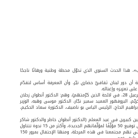
ب»، هذا الحدث السنوي الذي تحوّل محطة وطنية ورهانًا ناجحًا
أن دور لبنان ثقافيّ حضاري نيّر، وأن المعرفة أساس لتقدّم
ى تعزيزه وإغنائه.
نشاطات المعرض هذه السنة تضمنت تكريم 13 من أعلام الثقافة اللبنانيين والعرب (الرعيل 28، في لائحة الذين كرّمتهم)، وهم: الدكتور أنطوان زحلان
ّم، البروفسّور العميد سمير نجّار، الدكتور موسى وهبه، الوزير
براهيم الحاج، الرئيس الياس بو ناصيف، الدكتورة سعاد الحكيم،
ن كبيرين في عيد المعلم (الدكتور أنطوان خاطر والدكتور شاكر
جبران) ومؤرّخة في اليوم العالمي للمرأة (الدكتورة سعاد أبو الروس سليم)، بالإضافة إلى توقيع 50 مؤلِّفًا لمؤلّفاتهم الجديدة، وأكثر من 15 ندوة تتناول
مناقشة بعض الموضوعات الراهنة والمؤلفات الصادرة حديثًا، وبعض المواضيع البارزة التي تهم مجتمعنا في هذه المرحلة، ومنها الإحتفال بمرور 150