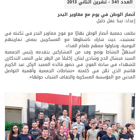
العدد 341 - تشرين الثاني 2013
أنصار الوطن في يوم مع مغاوير البحر
إعداد: نينا عقل خليل
نظمت جمعية أنصار الوطن نهارًا مع فوج مغاوير البحر في ثكنته في
عمشيت، حيث شارك ناشطوها مع العسكريين ببعض تمارينهم
اليومية، وتناولوا معهم طعام الغداء.
استهلّ النشاط بوضع وفد من المشاركين يتقدمه رئيس الجمعية
السيد ميشال الحج وشادي لبنان، إكليلاً من الزهر على النصب التذكاري
للشهداء في ساحة الفوج، في حضور قائده العميد الركن عبد الكريم
هاشم الذي ثمّن في كلمته «نشاطات الجمعية وأهمية التواصل
المدني مع المؤسسة العسكرية والتفاف الشباب حولها».