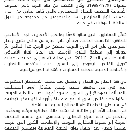
سنــوات (1979-1989). وكان الهدف من تلك الحرب دعم الحكومة
الأفغانية الصديقة للاتحاد السوفياتي، والتي كانت تعاني من جراء
هجمات الثوار المعارضين لها والمدعومين من مجموعة من الدول
المناوئة للسوفيات في حينه.
شكّل المقاتلون، الذين سمّوا لاحقًا بـ«العرب الأفغان»، الجذر الأساسي
للظاهرة الداعشية الحالية، بعد أن كانوا عبارة عن فائض بشري وخطر
استراتيجي على أمن الدول الغربية لعقدين من الزمن. هذا الفائض تمّ
تحويله إلى منطقة الشرق الأوسط بعد اتخاذ القرار الأميركي
بالانسحاب من العراق (2011)، في عملية تشبه إلى حد بعيد عملية
تحويل الفائض اليهودي إلى الشرق، حيث استخدمت الشعارات
والأساطير الدينية، لتغطية الحسابات والأهداف الجيوسياسية.
في هذا الإطار من الخداع والتضليل تمت عملية الاستيطان الصهيونية
التي هي في جوهرها تصدير لإحدى مشاكل أوروبا الاجتماعية
(المسألة اليهودية) إلى الشرق، فيهود أوروبا، بحسب النظرة الغربية،
شكلوا مجرد فائض بشري لا نفع منه داخل أوروبا، لكن يمكن توظيفه
في فلسطين نقطة تقاطع المصالح الغربية المتناقضة.
في المقلب الآخر تبرز ظاهرة الداعشية حاليًا كظاهرة مركّبة ومعقّدة،
وكتعبير عن حالة الفراغ الحضاري والسياسي الذي عاشته المنطقة
العربية إثر سقوط المشاريع القومية والإسلامية الكبرى التي طرحت
نفسها كبديل بعد اختفاء دولة الخلافة العثمانية وتقسيم المنطقة