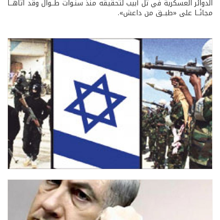
الدوائر العسكرية في تل أبيب لتحقيقه منذ سنـوات طــوال وقد اتاهــا
مجانًــا على «طبــق من داعش».