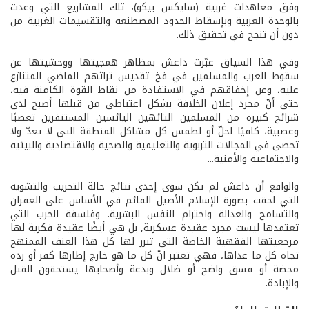
وفق معاهدات غربية (سايكس بيكو)، تلك المشاريع التي وعدت
بالوحدة العربية وبإسقاط الحدود المصطنعة والتقسيمات الغربية من
دون أن تنجح في تحقيق ذلك.
وفي هذا السياق عبّرت داعش بمظاهر همجيتها ووحشيتها عن
سقوط العرب والمسلمين في فخ تقديس تراثهم الماضي المتنازع
عليه، وعن إخفاقهم في الاستفادة من نقاط القوة الكامنة فيه،
حتى أنّ مجرد إعلان الخلافة بشكل اعتباطي من قبلها أصبح لدى
شرائح كبيرة من المسلمين التائهين اليائسين المستنفرين تعصبًا
وعصبية، كافيًا لحلّ أو لطمس كل مشاكل المنطقة التي لا تعدّ ولا
تحصى في المجالات التربوية والتعليمية والصحية والاقتصادية والبيئية
والاجتماعية والأمنية...
والواقع أن داعش لم تكن سوى إحدى نتائج حالة التخريب والتشويه
التي لحقت بصورة الإسلام الأصيل القائم في الأساس على الغفران
والتسامح والعدالة واحترام النفس البشرية. وفلسفة الحرب التي
تعتمدها ليست مجرد عقيدة عسكرية, بل هي أيضًا عقيدة فكرية لها
مرجعيتها الفقهية الخاصة التي تبرر لها كل هذا العنف الممنهج
تجاه كل ما عداها، فهي تعتبر انّ كل ما هو خارج إطارها كفر أو ردة
محضة أو فسق واضح أو ضلال وبدعة وأصحابها يستحقون القتل
والإبادة.