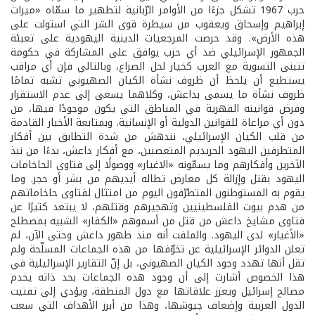
حرب 1967 تشكل جزءًا من الأوامر الرّبانية لتطهير ما سمّاه «ميراث
إبراهيم وإسحاق ويعقوب من سيطرة قوى الشر التي استولت على
هذه الأرض». وقد حرصت المرجعيات الدينية اليهودية على تعبئة
الجمهور الإسرائيلي ضد أي حزب يوافق على المشاركة في حكومة
تتبنى التسوية مع العرب كخيار لحل الصراع، وبالتالي فإن أي مراقب
يستطيع أن يلحظ أن ظروف نشأة الكيان الصهيوني تشبه تمامًا
ظروف نشأة ما يسمى بداعش، وكلاهما يسعى إلى عدم الاستقرار
وفرض قوانينه القهرية في المناطق التي يكون موجودًا فيها، من
دون أي مراعاة للقوانين الدولية أو الإنسانية. وبمتابعة الأخبار القادمة
من قلب الكيان الإسرائيلي، نندهش من شدة التطابق بين أفكار
المتطرفين اليهود الحريديم المتعصبين، مع أفكار داعش، بدءًا من نبذ
الآخرين وأفكارهم وما يسمّونه «الاغيار» ووصولًا إلى فتاوى الحاخامات
اليهود بقتل وإزالة كل معارض تطاله أيديهم من بشر أو حجر. وما
يقوم به المستوطنون المتطرّفون اليوم من امتثال لفتاوى حاخاماتهم
من هدم بيوت الفلسطينيين وتهجيرهم وقتلهم، لا يبتعد كثيرًا عن
فتاوى مشايخ داعش من قتل من أسموهم «الكفار» الشبيه بمصطلح
«الأغيار» لدى اليهود. والملفت أنه منذ ظهور داعش وحتى الآن، لم
تعلن الدوائر الإسرائيلية عن تخوّفها من هذه الجماعات المسلّحة ولم
تقل أنها تهدد وجود الكيان الصهيوني، بل إنّ التقارير الإسرائيلية في
هذا الخصوص أشارت إلى أن وجود هذه الجماعات بحد ذاته يخدم
مصالح إسرائيل ويعزز علاقاتها مع دول المنطقة، ويؤدي إلى تفتيت
الدول العربية وإضعاف جيوشها، وهذا من أبرز الأهداف التي سعت