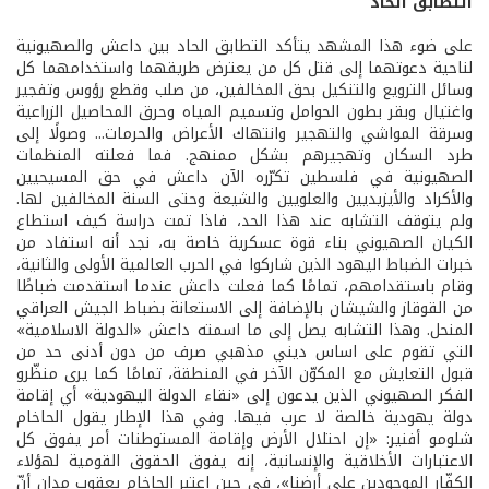
التطابق الحادّ
على ضوء هذا المشهد يتأكد التطابق الحاد بين داعش والصهيونية
لناحية دعوتهما إلى قتل كل من يعترض طريقهما واستخدامهما كل
وسائل الترويع والتنكيل بحق المخالفين، من صلب وقطع رؤوس وتفجير
واغتيال وبقر بطون الحوامل وتسميم المياه وحرق المحاصيل الزراعية
وسرقة المواشي والتهجير وانتهاك الأعراض والحرمات... وصولًا إلى
طرد السكان وتهجيرهم بشكل ممنهج. فما فعلته المنظمات
الصهيونية في فلسطين تكرّره الآن داعش في حق المسيحيين
والأكراد والأيزيديين والعلويين والشيعة وحتى السنة المخالفين لها.
ولم يتوقف التشابه عند هذا الحد، فاذا تمت دراسة كيف استطاع
الكيان الصهيوني بناء قوة عسكرية خاصة به، نجد أنه استفاد من
خبرات الضباط اليهود الذين شاركوا في الحرب العالمية الأولى والثانية،
وقام باستقدامهم، تمامًا كما فعلت داعش عندما استقدمت ضباطًا
من القوقاز والشيشان بالإضافة إلى الاستعانة بضباط الجيش العراقي
المنحل. وهذا التشابه يصل إلى ما اسمته داعش «الدولة الاسلامية»
التي تقوم على اساس ديني مذهبي صرف من دون أدنى حد من
قبول التعايش مع المكوّن الآخر في المنطقة، تمامًا كما يرى منظّرو
الفكر الصهيوني الذين يدعون إلى «نقاء الدولة اليهودية» أي إقامة
دولة يهودية خالصة لا عرب فيها. وفي هذا الإطار يقول الحاخام
شلومو أفنير: «إن احتلال الأرض وإقامة المستوطنات أمر يفوق كل
الاعتبارات الأخلاقية والإنسانية، إنه يفوق الحقوق القومية لهؤلاء
الكفّار الموجودين على أرضنا»، في حين اعتبر الحاخام يعقوب مدان أنّ