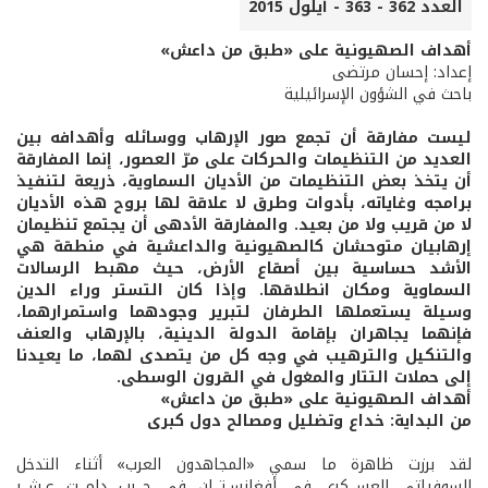
العدد 362 - 363 - أيلول 2015
أهداف الصهيونية على «طبق من داعش»
إعداد: إحسان مرتضى
باحث في الشؤون الإسرائيلية
ليست مفارقة أن تجمع صور الإرهاب ووسائله وأهدافه بين
العديد من التنظيمات والحركات على مرّ العصور، إنما المفارقة
أن يتخذ بعض التنظيمات من الأديان السماوية، ذريعة لتنفيذ
برامجه وغاياته، بأدوات وطرق لا علاقة لها بروح هذه الأديان
لا من قريب ولا من بعيد. والمفارقة الأدهى أن يجتمع تنظيمان
إرهابيان متوحشان كالصهيونية والداعشية في منطقة هي
الأشد حساسية بين أصقاع الأرض، حيث مهبط الرسالات
السماوية ومكان انطلاقها. وإذا كان التستر وراء الدين
وسيلة يستعملها الطرفان لتبرير وجودهما واستمرارهما،
فإنهما يجاهران بإقامة الدولة الدينية، بالإرهاب والعنف
والتنكيل والترهيب في وجه كل من يتصدى لهما، ما يعيدنا
إلى حملات التتار والمغول في القرون الوسطى.
أهداف الصهيونية على «طبق من داعش»
من البداية: خداع وتضليل ومصالح دول كبرى
لقد برزت ظاهرة ما سمي «المجاهدون العرب» أثناء التدخل
السوفياتي العســكري في أفغانسـتــان في حــرب دامــت عـشــر