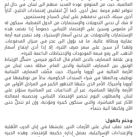
العالمية، حيث من المتوقع عودة العديد منهم الى لبنان، في حال لم
تتوافر لهم فرصة عمل أخرى. كما أنّ لتقليص إقتصادات الخليج، آثاراً
أخرى سيئة، كتدني تدفقهم على لبنان كسياح ومستثمرين.
لا شك أن تدني التحويلات والإستثمارات من الدول النفطية، سيكون له
أثر ملموس وسيئ على الإقتصاد اللبناني، خصوصاً إذا نقصت هذه
الإستثمارات والتحويلات عن تدني أسعار الإستيراد، وقد تنفجر فيه أزمة
عقارية وبطالة عالية، ما قد يؤول الى عجز في ميزان المدفوعات.
ولهذا أثر سيئ على سعر صرف الليرة، إلا إذا أدى ارتفاع أسعار
الذهب، الى رفع قيمة الموجودات والإحتياطات الداعمة لليرة».
وعن علاقة المصارف بالدين العام قال الدكتور قبرصي: «شكّل الإرتباط
الوثيق بين المصارف اللبنانية والدين العام، مظلة حمت لبنان من
الأزمة المالية في أوروبا وأميركا، حيث فضّلت المصارف اللبنانية
توظيف ودائعها في شراء السندات الحكومية، بدلاً من توظيفها في
أوروبا وأميركا، الأمر الذي جنّبها التدهور الكبير في المراحل الأولى من
الأزمة وآثارها المباشرة، غير أن التداعيات غير المباشرة ستؤثر على
لبنان. والمطلوب اليوم تحضير الإقتصاد اللبناني، وتحصينه لمعالجة
الآثار غير المباشرة، والتي ستكون كبيرة ومؤذية، وإن لم تتجلَّ حتى
الآن ولكنها آتية حتماً».
وختم بالقول:
«لقد تغلب لبنان على الأزمات التي عايشها في إبان الحرب الأهلية
والإعتداءات الإسرائيلية، بفضل إدارة حكيمة للإقتصاد. وهذه الخبرة