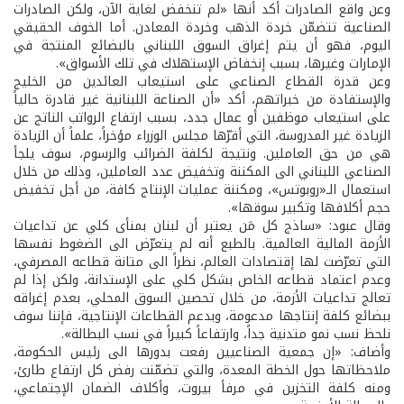
وعن واقع الصادرات أكد أنها «لم تنخفض لغاية الآن، ولكن الصادرات
الصناعية تتضمّن خردة الذهب وخردة المعادن. أما الخوف الحقيقي
اليوم، فهو أن يتم إغراق السوق اللبناني بالبضائع المنتجة في
الإمارات وغيرها، بسبب إنخفاض الإستهلاك في تلك الأسواق».
وعن قدرة القطاع الصناعي على استيعاب العائدين من الخليج
والإستفادة من خبراتهم، أكد «أن الصناعة اللبنانية غير قادرة حالياً
على استيعاب موظفين أو عمال جدد، بسبب ارتفاع الرواتب الناتج عن
الزيادة غير المدروسة، التي أقرّها مجلس الوزراء مؤخراً، علماً أن الزيادة
هي من حق العاملين. ونتيجة لكلفة الضرائب والرسوم، سوف يلجأ
الصناعي اللبناني الى المكننة وتخفيض عدد العاملين، وذلك من خلال
استعمال الـ«روبوتس»، ومكننة عمليات الإنتاج كافة، من أجل تخفيض
حجم أكلافها وتكبير سوقها».
وقال عبود: «ساذج كل مَن يعتبر أن لبنان بمنأى كلي عن تداعيات
الأزمة المالية العالمية. بالطبع أنه لم يتعرّض الى الضغوط نفسها
التي تعرّضت لها إقتصادات العالم، نظراً الى متانة قطاعه المصرفي،
وعدم اعتماد قطاعه الخاص بشكل كلي على الإستدانة، ولكن إذا لم
تعالج تداعيات الأزمة، من خلال تحصين السوق المحلي، بعدم إغراقه
ببضائع كلفة إنتاجها مدعومة، وبدعم القطاعات الإنتاجية، فإننا سوف
نلحظ نسب نمو متدنية جداً، وارتفاعاً كبيراً في نسب البطالة».
وأضاف: «إن جمعية الصناعيين رفعت بدورها الى رئيس الحكومة،
ملاحظاتها حول الخطة المعدة، والتي تضمّنت رفض كل ارتفاع طارئ،
ومنه كلفة التخزين في مرفأ بيروت، وأكلاف الضمان الإجتماعي،