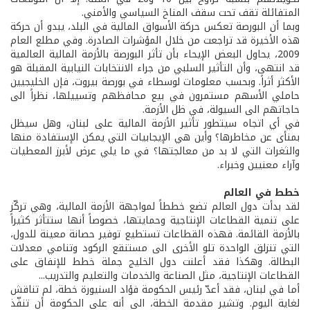
المتفائلة تقف تحت سقف المناخ السياسي والأمني.
وبما أن البورصة تعكس حركة الأسواق المالية في البلد، يبدو أن حركة
هذه الأخيرة قد تراجعت من خلال المؤشرات الصادرة. وفي مطلع العام
2009، يحاول البعض الإيحاء بأن تأثر البورصة بالأزمة المالية العالمية
قد انتهى، وأن التأثير السلبي من جراء الانتخابات النيابية المقبلة هو
الأكثر أثراً. وبحسب معلومات لوسطاء في بورصة بيروت، فإن الخليجيين
حاملي الأسهم مستمرون في بيع محافظهم وتسييلها، نظراً الى
حاجاتهم الى السيولة، في ظل الأزمة.
في أي اتجاه سيتطور تأثير الأزمة المالية على لبنان، وهل سيظل
بمنأى عن مخاطرها؟ وأين هي الإيجابيات التي يمكن الإستفادة منها
والثغرات التي لا بد من معالجتها؟ في ما يلي عرض لأبرز المعطيات
وآراء معنيين وخبراء.
خطط في العالم
لقد بدأت دول العالم تضع خططاً لمواجهة الأزمة المالية، وهي تركّز
على تنمية القطاعات الإنتاجية وحمايتها، خصوصاً أنها ستتأثر كثيراً
بالأزمة القائمة. فهذه القطاعات تستطيع توفير حصانة معينة للدول،
التي تنزلق الواحدة تلو الأخرى الى مستنقع الركود وتنامي معدلات
البطالة. وهكذا فقد أعلنت دول الخليج جملة خطط للإنفاق على
القطاعات الإنتاجية، مثل الصناعة والخدمات والتعليم والتدريب...
أما في لبنان، فقد أعدّ رئيس الحكومة فؤاد السنيورة خطة، لم تناقش
لغاية اليوم. وتشير مقدمة الخطة، الى أنه على الحكومة أن تنفّذ