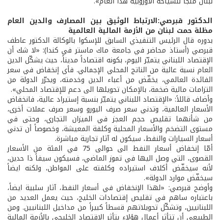
لبنان ملجأ للسياحة الأوروبية هذا العام».
الدكتور قبرصي:الارتباط الوثيق بين المصارف والدين العام
مظلة حمت لبنان من الأزمة المالية العالمية
بدوره قال الرئيس التنفيذي السابق للإسكوا بالوكالة الدكتور عاطف
قبرصي (أستاذ محاضر في جامعة ماك ماستر في كندا): «لا شك أن
الإقتصاد اللبناني يتميّز اليوم، بكونه اقتصاداً مديناً، حيث يشكّل الدين
العام نسبة عالية من الناتج المحلي الإجمالي. فأي إنخفاض في سعر
الفائدة العالمي، يخفّض من أعباء الدين وخدمته، ويحرّر الدولة من
التزامات مالية ضخمة، بالإمكان تحويلها الى دعم للإقتصاد المحلي».
وأضاف قائلاً: «الإقتصاد اللبناني يتميّز بنسبة إستيراد عالية، فانخفاض
الأسعار العالمية، وتدني سعر صرف اليورو وسعر صرف عملات أخرى،
من شأنهما تقليص حجم العجز في الميزان التجاري، وحتى في
مستوى التضخم والأسعار المحلية وكلفة المعيشة، وخصوصاً أن تدني
أسعار السيارات والنفط، سيكون له آثار تجارية مباشرة.
أمّا إنخفاض أسعار النفط الى حوالى 75 في المئة من الأسعار
القصوى، التي وصل اليها في تموز الماضي، فسيكون سيفاً ذا حدين،
لأنه سيخفّض أكلاف استيراده وكلفته على المواطن، ولكنه ايضاً
سيخفّض موارد الدولة».
وأوضح قبرصي: «لهذا الإنخفاض في أسعار النفط، آثار سلبية ايضاً،
باعتباره ساهم في تقليص إقتصادات الخليج، حيث يعمل العديد من
اللبنانيين، وتشكّل تحويلاتهم قسطاً كبيراً من مداخيل اللبنانيين. ومن
الطبيعي أن تتأثر أعمال هؤلاء بتأثر الإقتصاد الخليجي بالأزمة المالية