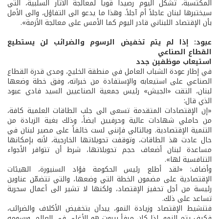
المكتسبة، تشكّل اليوم رصيداً قوياً لمعالجة الآثار السلبية، التي
سيختبرها لبنان عاجلاً أم آجلاً. وهذا ما يدعو الى التفاؤل، والى الأمل
بأن الإقتصاد اللبناني قادر اليوم كما الأمس على معالجة الأزمة».
عبود: إذا لم يتم تخفيض الرسوم والضرائب لن يستطيع
القطاع الصناعي
استيعاب موظفين جدد
في إطار عودة الشباب العامل في منطقة الخليج، ومدى قدرة القطاع
الصناعي على استيعابه والإستفادة من خبراته، وفق خطة وضعها
لبنان، التقت «الجيش» رئيس جمعية الصناعيين السيد فادي عبود
الذي قال:
«إن الإقتصادات المتقدمة تسعى الى جلب الطاقات العلمية كافة،
من حاملي شهادات عالية وحرفيين ايضاً، وذلك بغية الزيادة من
التنمية الإقتصادية. وبالتالي فإنني لست خائفاً على مصير لبنان في
حال عادت هذ الطاقات، وتوقفت تحويلاتها الخارجية، لأنه بإمكانها
مساعدة لبنان أضعاف حجم تحويلاتها، شرط أن تتوافر الأجواء
التنافسية لها».
وأضاف: «لقد أطلع رئيس الحكومة فؤاد السنيورة، الهيئات
الإقتصادية على مضمون الخطة التي وضعها، والتي تتضمّن عناوين
رئيسة من أجل تحفيز الإقتصاد، ولكنها لا تشير الى أعمال سحرية
تساعد على ذلك.
فتنشيط الإقتصاد وزيادة النمو، يبدآن بتخفيض الأكلاف والضرائب،
فكيف يتم النمو، إذا كان مرفأ بيروت هو الأغلى في العالم، ورسومه