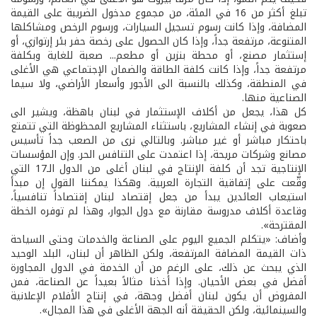
تبلغ أكثر من 16 في المئة، من مجموع مدخول الضريبة على القيمة
المضافة، وإذا كانت رسوم تسجيل السيارات، ورسوم الرخص ومشاكلها
المتنوعة، مرتفعة جداً، وإذا كان الحصول على رخصة حفر بئر إرتوازي، أو
إستثمار مصنع، أو محطة بنزين أو مطعم... صعبة للغاية وبكلفة
مرتفعة جداً، وإذا كانت كلفة الطاقة والضمان الإجتماعي هي الأغلى
في المنطقة، وكذلك بالنسبة الى الأجور وأسعار الأراضي، ولا سيما
الصناعية منها.
كل هذا، يجعل من أكلاف الإستثمار في لبنان باهظة، ويشير الى
صعوبة في إنشاء المشاريع، باستثناء المشاريع المحظوظة التي تتمتع
باحتكار مباشر أو غير مباشر. وبالتالي نرى من الصعب جداً تأسيس
مصانع وشركات مريحة، إذا اعتمدت على التنافس الحر. وإن المؤسسات
الإنتاجية تجد أن كلفة الإنتاج في لبنان أغلى من الدول الـ17 التي
وقّعت على إتفاقية التجارة العربية. وهكذا يمكننا القول إن مبدأ
استيعاب العائدين يبدأ من جعل إقتصاد لبنان إقتصاداً تنافسياً،
وقاعدة أكلاف مدروسة مقارنة مع دول الجوار، وهذا لم توفره الخطة
المقترحة».
وأضاف: «يتكلم الجميع اليوم على الصناعة والخدمات وحتى السياحة
ذات القيمة المضافة المرتفعة، ولكن الظاهر أن لبنان، البلد الوحيد
الذي يبحث عن ذلك، على الرغم من أن الخدمة في الدول المجاورة
أفضل في بعض الأحيان. وإذا أخذنا مثالاً بعيداً عن الصناعة، فمن
المفروض أن يكون لبنان أفضل وجهة، في إنتاج الأفلام الإعلانية
والسينمائية، ولكن الحقيقة أنه الجهة الأغلى في هذا المجال».