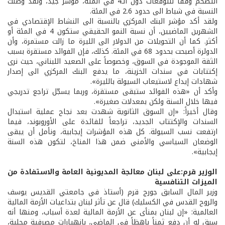
التضخم وفقاً للتوقعات دون الـ4 في المئة، مؤشر جيد، ولقد وصلت
النسبة في شباط الى حدود 2.6 في المئة.
ولقد أكد مؤشر البنك المركزي بالنسبة الى النشاط الإقتصادي في
الشهرين الماضيين، أن نسبة النمو الحقيقي ستكون 4 في المئة أو
أكثر. كما أن التحويلات من الدولار الى الليرة ما زالت مستمرة، وأن
الدولرة أصبحت بحدود 68 في المئة. كذلك، فإن الفوائد مستقرة بسبب
الثقة الموجودة في السوق، وخصوصاً على الصعيد اللبناني، حيث نرى
إكتتابات في سندات الخزينة، ما يدفع البنك المركزي الى إصدار
شهادات إيداع لاستيعاب السيولة بالليرة».
وأكد أن «هذه الفوائد ستبقى مستقرة، وربما يسجّل تراجع تدريجي
فيها خلال السنة ولكن بمعدلات صغيرة».
وقال أخيراً: «إن السوق الثانوية شهدت بعد نجاح عملية استبدال
السندات والإكتتاب الجديد، تراجعاً للفائدة على الأوروبوند، فيما
ارتفعت نسب السيولة. كل هذه المؤشرات إيجابية، ونأمل أن يبقى
الوضعان السياسي والأمني ضمن هذا المناخ، لتكون هذه السنة
إيجابية».
الوزير قرم:على لبنان معالجة المديونية العامة والاستفادة من
الميزات التنافسية
وزير المال السابق جورج قرم (أستاذ في جامعتي القديس يوسف
والروح القدس في الكسليك) قال عن تأثر لبنان بتداعيات الأزمة المالية
العالمية: «إن لبنان بمنأى عن الأزمة المالية لعدة أسباب، ومنها أنه
سبق له أن دفع ثمناً باهظاً في الماضي، بانهيارات مصرفية محلية،