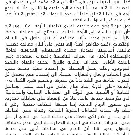
كما العرب الأثرياء، يرون في تملّك أي شقة فخمة في بيروت أو في
المصايف الراقية، معياراً للوجاهة الإجتماعية والتباهي، وأنا لا أتوقع
أزمة في هذا القطاع، علماً أن عدد البيوعات قد ينخفض قليلاً، عما
كان عليه في السنوات السابقة».
وعن ضرورة وضع خطة علاجية لتفادي تداعيات الأزمة، اعتبر الوزير قرم
«أن لبنان بالنسبة الى الأزمة المالية، لا يحتاج الى معالجات خاصة،
نظراً الى عدم وجود هزّات مصرفية أو تدنٍ حاصل في النشاط
الإقتصادي (فهو متواضع أصلاً). إنما يبقى على لبنان معالجة قضيتين
ماليتين أساسيتين تهددان مصيره المستقبلي: المديونية العامة،
والإستفادة الأمثل من الميزات التنافسية والقدرات المتعددة، وهي
بالدرجة الأولى، الكفاءات البشرية والتربة الخصبة والمياه والتعدد
البيولوجي. وبذلك ينتقل الإقتصاد من إقتصاد مقيّد، يعتمد حصرياً
على السياحة والمال والعقارات الفخمة، الى إقتصاد منتج يستغل كل
القدرات الكامنة في البلاد بدلاً من تبذيرها، وتشجيع هجرة الكفاءات».
وأضاف: «على الدولة إيجاد مناخ إنتاجي في البلد، يشجّع الرساميل
اللبنانية أو الأجنبية على التوجّّه الى القطاعات الإنتاجية والخدماتية،
التي تدرّ قيمة مضافة عالية، بدلاً من الإعتماد على نشاطات محدودة
في مستوى الأرباح العالية، إنما قيمها المضافة متدنية، وهي لا
تجلب ولا تجتذب الكفاءات البشرية اللبنانية. وهناك بعض النجاحات
التي يجب أن تذكر لكي تتعدد، مثل صناعة النبيذ في البقاع، أو مثل
بعض الشركات الناجحة في البرمجة المعلوماتية التي تصدّر خدماتها.
والسؤال يطرح هنا، أين النجاح في نشاطات أخرى مثل صناعة
المأكولات العالية الجودة والبيولوجية الطابع، وإنتاج البذور الزراعية،