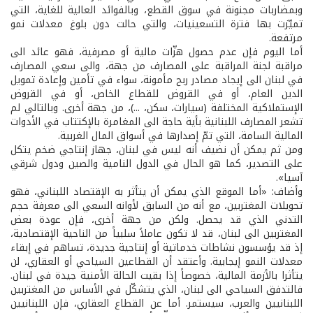
وبمضاربات مجنونة في سوق القطع، وبالفوائد العالية للغاية، التي
تميّزت بها فترة التسعينيات، والتي حالت دون بلوغ معدلات نمو
مرتفعة.
أما اليوم فإن عدم حصول هزّات مالية أو مصرفية، فهو عائد الى
مراقبة لجنة المراقبة على المصارف من جهة، والى سعي المصارف
في لبنان الى إيجاد مصادر ربح مأمونة، سواء في تأمين وإعادة تمويل
الدين العام، أو في القروض للقطاع الخاص، أو في القروض
الإستملاكية المختلفة (سيارات، سكن، ...)، من جهة أخرى. وبالتالي لم
تشعر المصارف اللبنانية بأية حاجة الى المغامرة بالإكتتاب في الأدوات
المالية السامة، التي تمّ إصدارها في أسواق المال الغربية.
ومن ثم يمكن أن نضيف أنه ليس في لبنان، جهاز إنتاجي ضخم يتكل
على التصدير، كما هو الحال في الدول النامية والصين ودول شرقي
آسيا».
وأضاف: «أما الموقع الذي يمكن أن يتأثر به الإقتصاد اللبناني، فهو
تحويلات المغتربين، مع أنه من السابق لأوانه السعي الى معرفة حجم
التدني الذي قد يحصل. ولكن من جهة أخرى، فإن عودة بعض
المغتربين الى لبنان، قد لا تكون عاملاً سلبياً من الناحية الإقتصادية،
إذ قد يؤسسون نشاطات خدماتية أو إنتاجية جديدة، تساهم في إبقاء
معدلات النمو إيجابية. وأعتقد أن القطاعين السياحي أو العقاري، لن
يتأثرا بالأزمة المالية، خصوصاً إذا بقيت الحالة الأمنية جيدة في لبنان.
فالتدفق السياحي الى لبنان، الذي يتشكّل في الأساس من المغتربين
اللبنانيين والعرب، سيستمر. أما عن القطاع العقاري، فإن اللبنانيين