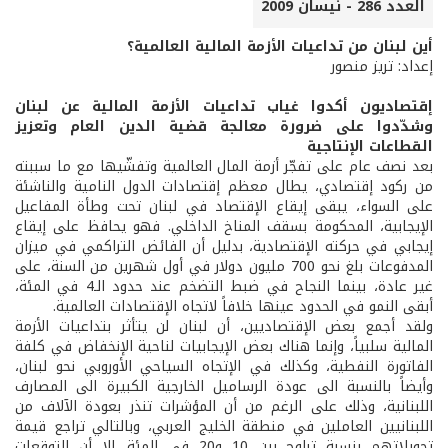
العدد 286 - نيسان 2009
أين لبنان من تداعيات الأزمة المالية العالمية؟
إعداد: تريز منصور
إقتصاديون أكدوا غياب تداعيات الأزمة المالية عن لبنان
وشدّدوا على ضرورة معالجة قضية الدين العام وتعزيز
القطاعات الإنتاجية
بعد نصف عام على تفجّر أزمة المال العالمية وتفشّيها مع ما سببته
من ركود إقتصادي، يطال معظم إقتصادات الدول النامية والناشئة
على السواء، يبقى إيقاع الإقتصاد في لبنان تحت وطأة المفاعيل
الإيجابية، المحكومة بسقف المناخ الداخلي. فهو يحافظ على إيقاع
إيجابي في حركته الإقتصادية، بدليل أن الفائض التراكمي في ميزان
المدفوعات بلغ نحو 700 مليون دولار في أول شهرين من السنة، على
غير عادة، بينما النجاح في ضبط التضخم عند حدود الـ4 في المئة،
أبقى النمو في الحدود عينها خلافاً لاتجاه الإقتصادات العالمية.
ولقد أجمع بعض الإقتصاديين، أن لبنان لن يتأثر بتداعيات الأزمة
المالية سلبياً، وإنما هناك بعض الإيجابيات لناحية الإنخفاض في كلفة
الفاتورة النفطية، وكذلك في الإتجاه السياحي الأوروبي نحو لبنان،
وأيضاً بالنسبة الى عودة الرساميل الخارجية الكبيرة الى المصارف
اللبنانية، وذلك على الرغم من أن المؤشرات تنذر بعودة الآلاف من
اللبنانيين العاملين في منطقة الخليج العربي، وبالتالي تراجع قيمة
تحويلاتهم بنسبة تراوح بين 10 و20 في المئة. إلا أن التوقعات