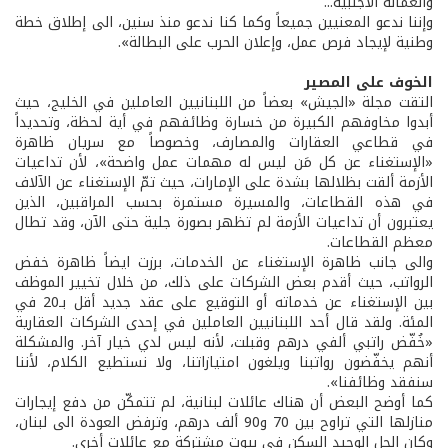
والعمالة الأجنبية...
وإننا ندعو المعنيين جميعاً وكما كنا ندعو منذ سنين، الى إطلاق خطة
وطنية لإيجاد فرص عمل، وإعلان الحرب على البطالة».
الخوف على المصير
التقت مجلة «الجيش» بعضاً من اللبنانيين العاملين في الخليج، حيث
أبدوا مخاوفهم الكبيرة من خسارة وظائفهم في أية لحظة، وتحديداً
في قطاعي العقارات والمصارف، وخصوصاً مع سريان ظاهرة
«الإستغناء عن كل مَن ليس له مهمات عمل واضحة»، لأن تداعيات
الأزمة ألقت بظلالها بشدة على الإمارات، حيث تمّ الإستغناء عن الآلاف
في هذه القطاعات، والمسيرة مستمرة بحسب المراقبين، الذين
يعتبرون أن تداعيات الأزمة لم تظهر بصورة جلية حتى الآن، وقد تطال
معظم القطاعات.
والى جانب ظاهرة الإستغناء عن الخدمات، برزت ايضاً ظاهرة خفض
الرواتب، حيث أقدم بعض الشركات على ذلك، من خلال تخيير الموظف
بين الإستغناء عن خدماته أو التوقيع على عقد جديد أقل بـ20 في
المئة. ولقد قال أحد اللبنانيين العاملين في إحدى الشركات العقارية
«خُفّض راتبي ألفي درهم وقبلت، لأنه ليس لدي خيار آخر. والمشكلة
أنهم يخفّضون رواتبنا ويلغون امتيازاتنا، ولا نستطيع الكلام، لأننا
سنفقد وظائفنا».
كما أوضح البعض أن هناك عائلات لبنانية، لم تتمكّن من دفع إيجارات
منازلها التي تراوح بين 70 و90 ألف درهم، وترفض العودة الى لبنان،
وكان الحل الوحيد السكن في بيوت مشتركة مع عائلات أخرى.