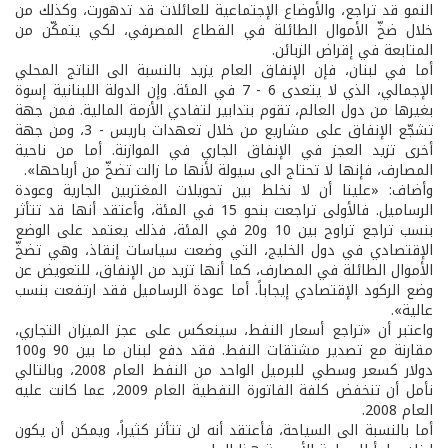
النمو قد تراجع، والأوضاع الإجتماعية للعائلات قد تدهورت، وكذلك من
خلال ضخّ الأموال الطائلة في القطاع المصرفي، لكي يتمكّن من
المتابعة في إقراض الزبائن.
أما في لبنان، فإن الإنفاق العام يزيد بالنسبة الى الناتج المحلي
الإجمالي، الذي لا يتعدى 6 - 7 في المئة. وإن الدولة اللبنانية إسوة
بغيرها من دول العالم، تقوم بتدابير لتفادي الأزمة المالية. فمن جهة
تشجّع الإنفاق على مشاريع من خلال تعهدات باريس - 3، ومن جهة
أخرى تزيد العجز في الإنفاق الجاري في الموازنة. أما من ناحية
المصارف، فإنها لا تحتاج الى سيولة لأنها ما زالت تضخّ من أرباحها».
وأضاف: «علينا أن لا نخلط بين تحويلات المغتربين الجارية وعودة
الرساميل. فالأولى تراجعت بنحو 15 في المئة، وأعتقد أنها قد تتأثر
بنسب تراجع تراوح بين 10 و20 في المئة، فذلك يعتمد على الوضع
الإقتصادي في دول الخليج، التي وضعت سياسات إنقاذ، وهي تضخّ
الأموال الطائلة في المصارف، كما أنها تزيد من الإنفاق، للتعويض عن
وضع الركود الإقتصادي إيجاباً. أما عودة الرساميل فقد ارتفعت بنسب
عالية».
واعتبر أن «تراجع أسعار النفط، سينعكس على عجز الميزان التجاري،
مقارنة مع تصدير مشتقات النفط. فقد دفع لبنان ما بين 90 و100
دولار كسعر وسطي للبرميل الواحد من النفط العام 2008، وبالتالي
نأمل أن تنخفض كلفة الفاتورة النفطية العام 2009، عما كانت عليه
العام 2008.
أما بالنسبة الى السياحة، فأعتقد أنه لن تتأثر كثيراً، ويمكن أن يكون