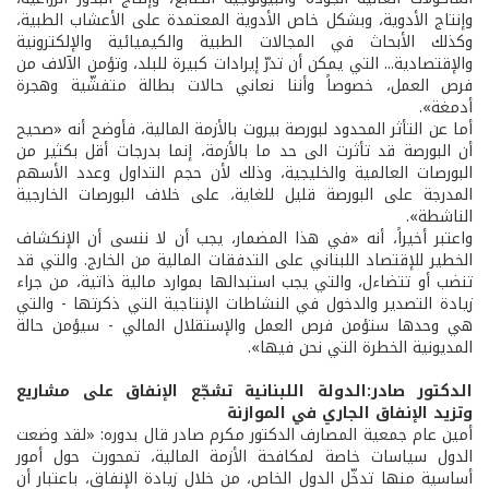
وإنتاج الأدوية، وبشكل خاص الأدوية المعتمدة على الأعشاب الطبية،
وكذلك الأبحاث في المجالات الطبية والكيميائية والإلكترونية
والإقتصادية... التي يمكن أن تدرّ إيرادات كبيرة للبلد، وتؤمن الآلاف من
فرص العمل، خصوصاً وأننا نعاني حالات بطالة متفشّية وهجرة
أدمغة».
أما عن التأثر المحدود لبورصة بيروت بالأزمة المالية، فأوضح أنه «صحيح
أن البورصة قد تأثرت الى حد ما بالأزمة، إنما بدرجات أقل بكثير من
البورصات العالمية والخليجية، وذلك لأن حجم التداول وعدد الأسهم
المدرجة على البورصة قليل للغاية، على خلاف البورصات الخارجية
الناشطة».
واعتبر أخيراً، أنه «في هذا المضمار، يجب أن لا ننسى أن الإنكشاف
الخطير للإقتصاد اللبناني على التدفقات المالية من الخارج. والتي قد
تنضب أو تتضاءل، والتي يجب استبدالها بموارد مالية ذاتية، من جراء
زيادة التصدير والدخول في النشاطات الإنتاجية التي ذكرتها - والتي
هي وحدها ستؤمن فرص العمل والإستقلال المالي - سيؤمن حالة
المديونية الخطرة التي نحن فيها».
الدكتور صادر:الدولة اللبنانية تشجّع الإنفاق على مشاريع
وتزيد الإنفاق الجاري في الموازنة
أمين عام جمعية المصارف الدكتور مكرم صادر قال بدوره: «لقد وضعت
الدول سياسات خاصة لمكافحة الأزمة المالية، تمحورت حول أمور
أساسية منها تدخّل الدول الخاص، من خلال زيادة الإنفاق، باعتبار أن