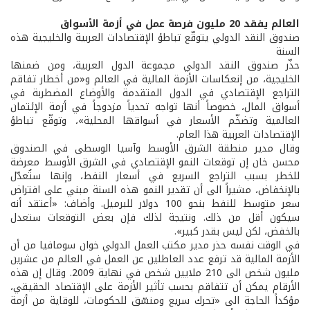
العالم يفقد 20 مليون فرصة عمل في أزمة الأسواق
صندوق النقد الدولي يتوقّع تباطؤ الإقتصادات العربية والخليجية هذه
السنة
حذّر صندوق النقد الدولي مجموعة الدول العربية، ومن ضمنها
الخليجية، من إنعكاسات الأزمة المالية في العالم و«من أخطار تفاقم
التراجع الإقتصادي في الدول المتقدمة والأوضاع المضطربة في
أسواق المال، خصوصاً أنها تواجه تحدياً مزدوجاً في أزمة الإئتمان
العالمية وتضخّم الأسعار في أسواقها المحلية»، وتوقّع تباطؤ
الإقتصادات العربية هذا العام.
وقال مدير منطقة الشرق الأوسط وآسيا الوسطى في الصندوق
محسن خان إن توقعات النمو الإقتصادي في الشرق الأوسط معرضة
للخطر بسبب التراجع السريع في أسعار النفط، وإنها ستُعدّل
بالإنخفاض، مشيراً الى أن تقدير النمو هذه السنة مبني على افتراض
سعر متوسط للنفط بنحو 100 دولار للبرميل. وأضاف: «أعتقد أنه
سيكون أقل من ذلك. ونتيجة لذلك فإن بعض التوقعات ستعدل
بالخفض، لكن ليس بقدر كبير».
في الوقت نفسه حذر مدير مكتب العمل الدولي خوان سومافيا من أن
الأزمة المالية قد ترفع عدد العاطلين عن العمل في العالم من عشرين
مليون شخص الى 210 ملايين شخص في نهاية 2009. وقال إن هذه
الأرقام يمكن أن تتفاقم بحسب تأثير الأزمة على الإقتصاد الحقيقي،
مؤكداً الحاجة الى «تحرك سريع ومنسّق للحكومات، للوقاية من أزمة