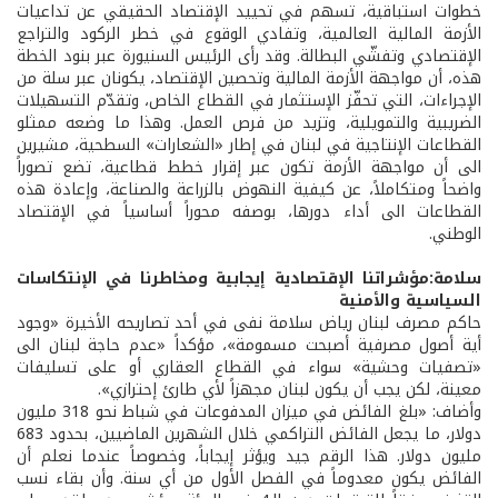
خطوات استباقية، تسهم في تحييد الإقتصاد الحقيقي عن تداعيات
الأزمة المالية العالمية، وتفادي الوقوع في خطر الركود والتراجع
الإقتصادي وتفشّي البطالة. وقد رأى الرئيس السنيورة عبر بنود الخطة
هذه، أن مواجهة الأزمة المالية وتحصين الإقتصاد، يكونان عبر سلة من
الإجراءات، التي تحفّز الإستثمار في القطاع الخاص، وتقدّم التسهيلات
الضريبية والتمويلية، وتزيد من فرص العمل. وهذا ما وضعه ممثلو
القطاعات الإنتاجية في لبنان في إطار «الشعارات» السطحية، مشيرين
الى أن مواجهة الأزمة تكون عبر إقرار خطط قطاعية، تضع تصوراً
واضحاً ومتكاملاً، عن كيفية النهوض بالزراعة والصناعة، وإعادة هذه
القطاعات الى أداء دورها، بوصفه محوراً أساسياً في الإقتصاد
الوطني.
سلامة:مؤشراتنا الإقتصادية إيجابية ومخاطرنا في الإنتكاسات
السياسية والأمنية
حاكم مصرف لبنان رياض سلامة نفى في أحد تصاريحه الأخيرة «وجود
أية أصول مصرفية أصبحت مسمومة»، مؤكداً «عدم حاجة لبنان الى
«تصفيات وحشية» سواء في القطاع العقاري أو على تسليفات
معينة، لكن يجب أن يكون لبنان مجهزاً لأي طارئ إحترازي».
وأضاف: «بلغ الفائض في ميزان المدفوعات في شباط نحو 318 مليون
دولار، ما يجعل الفائض التراكمي خلال الشهرين الماضيين، بحدود 683
مليون دولار. هذا الرقم جيد ويؤثر إيجاباً، وخصوصاً عندما نعلم أن
الفائض يكون معدوماً في الفصل الأول من أي سنة. وأن بقاء نسب