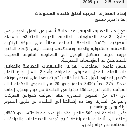
العدد 215 - أيار 2003
إتحاد المصارف العربية أطلق قاعدة المعلومات
إعداد: تيريز منصور
نجح إتحاد المصارف العربية, بعد ثمانية أشهر من العمل الدؤوب, في
إطلاق قاعدة المعلومات القانونية العربية المتعلقة بالمهنة
المصرفية. وتتميز القاعدة, المتاحة مجاناً على شبكة الإنترنت
بالصدقية والشمولية والدقة, وتستهدف, بحسب رئيس الإتحاد الدكتور
جوزف طربيه, تسهيل الوصول الى المعلومة القانونية الصحيحة
للمتعاملين مع المؤسسات المصرفية.
تشمل قاعدة المعلومات القوانين والتشريعات المصرفية والقوانين
ذات الصلة بالعمل المصرفي والصرافة وأسواق المال والإستثمار,
وتضمن إصدارها الأول 542 نصاً قانونياً تم توزيعها على نصوص موثقة
عددها 275 نصاً (8400 مادة) ونحو 20 من النصوص المكملة لتلك
الموثقة والتي تم إدخالها حرفياً في القاعدة من دون توثيق, إضافة
الى 247 من النصوص المجاورة لتلك الموثقة كقوانين الشركات
والقوانين التجارية, وقد تم إدخالها الى القاعدة عن طريق التصوير
الإلكتروني (Scaning) .
وفي القاعـدة نحو 509 عناوين وقد بلغ عدد مصطلحاتها نحو 4880,
إضافة الى أنها مسلحة بلائحة تتيح تجديد المصطلحات والمرادفات
المختلفة بين دولة وأخرى.