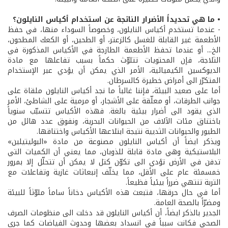
• ما هي تحديداً الأضرار الناتجة عن استخدام أكياس النايلون؟
- عندما تستخدم أكياس النايلون، وخصوصاً السوداء منها، في حفظ
الأطعمة غير القابلة للغسل كالزعتر، أو الطحين، أو الكعك المطحون،
الخ... أو عندما تحفظ الأطعمة الطازجة في الأكياس المذكورة في
الثلاجة، فإن المحتويات تتلوّث حكماً بسبب تفاعلها مع مادة
الديوكسين الكيميائية، الأمر الذي يمكن أن يؤدي عبر الإستخدام
المتكرّر الى أمراض خطيرة كالسرطان.
أما على صعيد البيئة، فإننا غالباً ما نجد أكياس النايلون ملقاة على
جوانب الطرقات، أو معلّقة على الأشجار، أو مرمية على الشاطئ، الأمر
الذي يقود الى أضرار بيئية بالغة. فهذه الأكياس تتسبّب سنوياً
باختناق مئات الآلاف من الحيوانات البحرية، ونفوق عدد هائل من
الطيور والحيوانات الثديية نتيجة ابتلاعها الأكياس واختناقها.
ويذكر ايضاً أن أكياس النايلون مصنوعة من مادة «البوليتيلين»
البلاستيكية وهي مادة قابلة للذوبان، مما يعني أن الكميات التي
تدفن في الأرض تؤدي الى تكوّن كتل لا يمكن أن تتحلّل إلا بمرور
خمسمئة عام على الأقل، مما يخلّف إنبعاثات غازية وتفاعلات مع
التربة تنتهي ضرراً بيئياً فظيعاً.
أما في حال حرقها، فتبعث هذه الأكياس دخاناً ساماً ملوّثاً للبيئة
ومضرّاً بالصحة العامة.
الجدير بالذكر ايضاً، أن أكياس النايلون قد دخلت الى منظومات الصرف
الصحي فكانت سبباً في انسداد بعضها وحدوث الفياضات كما جرى