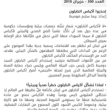
العدد 300 - حزيران 2010
إحذروا أكياس النايلون
إعداد: ريما سليم ضوميط
«لا لأكياس النايلون» شعار تبنّته جمعيات بيئية ومؤسسات حكومية
في عدة دول بعد أن تأكّد علمياً الضرر الصحي والبيئي لأكياس
النايلون لا سيما السوداء منها التي تحمل في طيّاتها خطر الإصابة
بمرض السرطان.
في لبنان لم تظهر بعد اهتمامات رسمية جدية بهذا الموضوع على
الرغم من النداءات التي يطلقها المهتمون بالشأن البيئي، بهدف
الحد من الإستخدام المكثّف لأكياس النايلون.
من بين الأصوات المطالبة بترشيد إستخدام أكياس النايلون السيد
دوميط كامل رئيس حزب البيئة العالمي ورئيس خبراء حماية الصحة
والبيئة العالمية الذي شرح لمجلة «الجيش» أضرار أكياس النايلون
واضعاً البدائل المطروحة برسم المعنيين.
• لماذا تشكّل أكياس النايلون خطراً صحياً وبيئياً؟
- تستخدم أكياس النايلون في لبنان بكثافة قلّ نظيرها في العالم إذ
تتخطّى المليوني كيس يومياً. وهذه الأكياس تصنع من مادة
بلاستيكية منها ما يستوفي الشروط الصحية، ومنها ما هو كارثة
بيئية، وخصوصاً الكيس الأسود اللون المصنوع من النفايات النفطية،
والذي يحمل ملوّثات خطيرة على الصحة العامة والبيئة.