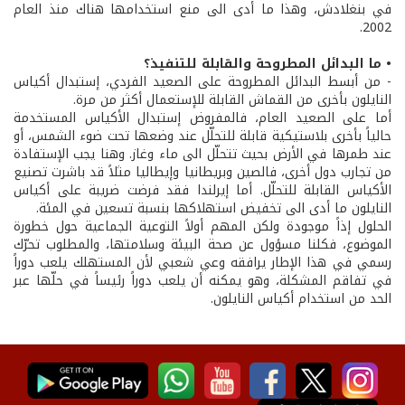
في بنغلادش، وهذا ما أدى الى منع استخدامها هناك منذ العام
2002.
• ما البدائل المطروحة والقابلة للتنفيذ؟
- من أبسط البدائل المطروحة على الصعيد الفردي، إستبدال أكياس
النايلون بأخرى من القماش القابلة للإستعمال أكثر من مرة.
أما على الصعيد العام، فالمفروض إستبدال الأكياس المستخدمة
حالياً بأخرى بلاستيكية قابلة للتحلّل عند وضعها تحت ضوء الشمس، أو
عند طمرها في الأرض بحيث تتحلّل الى ماء وغاز. وهنا يجب الإستفادة
من تجارب دول أخرى، فالصين وبريطانيا وإيطاليا مثلاً قد باشرت تصنيع
الأكياس القابلة للتحلّل. أما إيرلندا فقد فرضت ضريبة على أكياس
النايلون ما أدى الى تخفيض استهلاكها بنسبة تسعين في المئة.
الحلول إذاً موجودة ولكن المهم أولاً التوعية الجماعية حول خطورة
الموضوع، فكلنا مسؤول عن صحة البيئة وسلامتها، والمطلوب تحرّك
رسمي في هذا الإطار يرافقه وعي شعبي لأن المستهلك يلعب دوراً
في تفاقم المشكلة، وهو يمكنه أن يلعب دوراً رئيساً في حلّها عبر
الحد من استخدام أكياس النايلون.