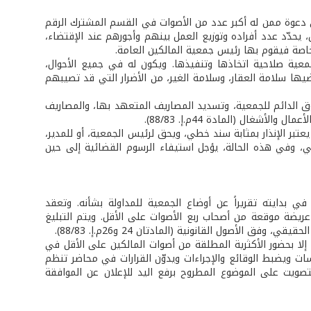
على دعوة ممن له أكبر عدد من الأصوات في القسم المشترك الرقم
 يحدّد عدد أفراده وتوزيع العمل بينهم وأجورهم عند الإقتضاء،
خاصة فيقوم بها رئيس جمعية المالكين العامة.
لجمعية صلاحية اتخاذها وتنفيذها. ويكون له في جميع الأحوال،
ضيها سلامة العقار، وسلامة الغير، من الأضرار التي قد تصيبهم
الدائم للجمعية، وتسديد المصاريف المتعهد بها، والمصاريف
شغال (المادة 44م.إ. 88/83).
يعتبر الإنذار بمثابة سند خطي، ويحق لرئيس الجمعية، أو للمدير،
خطي، وفي هذه الحالة، يؤجل استيفاء الرسوم القضائية إلى حين
ي بدايته تقريراً عن أوضاع الجمعية للمداولة بشأنه. وتعقد
ريضة موقعة من أصحاب ربع الأصوات على الأقل. ويتم التبليغ
لأصول القانونية (المادتان 24 و26م.إ. 88/83).
ً إلا بحضور الأكثرية المطلقة من أصوات المالكين على الأقل في
سات ويضبط الوقائع والإجراءات ويدوّن القرارات في محاضر تنظم
لتصويت على الموضوع المطروح برفع اليد للإعلان عن الموافقة