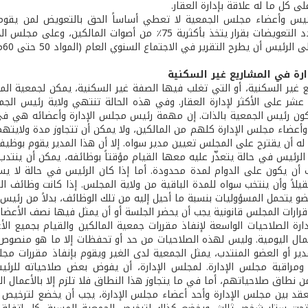
ى كل ما له علاقة بإدارة العقار.
س وأعضاء مجلس الجمعية لا تعطي أساساً الحق بالتعويض لمن يقوم بها
الجمعية تحدد التعويضات بقرار يتخذ بأكثرية 75٪ من أص
الرئيس أن يطرح التقرير في الاجتماع السنوي العام (المواد 50 حتى 60م.إ. 88/83).
رة في المشاريع غير السكنية
 غير السكنية، أو التي تغلب فيها الصفة غير السكنية، يمكن لجمعية الم
 عشر على الأكثر لإدارة العقار. وفي هذه الحالة تنتهي ولاية رئيس الجم
ون رئيس الجمعية بالذات. إن مهمة رئيس مجلس الإدارة وأعضائه هي في
أعضاء مجلس الإدارة كلهم من المالكين، ولا يمكن أن تتجاوز مدة ولايتهم
 له أن يقترح على المجلس تعيين مدير سواه. إلا أن هذا المدير يقوم بوظ
الرئيس في حالة يتعذّر عليه معها القيام مؤقتاً بوظائفه، يمكن أن ينتدب
ب أن يكون على الدوام لمدة محدودة. أما إذا كان الرئيس في حالة لا ي
يلاً وأن ينتخب سواه للمدة الباقية من ولاية المجلس. إذا كانت وظائف ا
ضو يتحمل المسؤوليات بنسبة ما أحيل إليه من تلك الوظائف، بدلاً من رئيس 
ارات المجلس قانونية يجب أن يحضر الجلسة أو أن يمثل فيها نصف الأعضاء على
ارة الصلاحيات الواسعة لإنفاذ مقررات جمعية المالكين والقيام بجميع الأ
مال اليومية. وليس لهذه الصلاحيات من حد أو تحفظات إلا ما هو منصوص ع
مدير أو العضو المنتدب، يمثل الجمعية لدى الغير ويقوم بإنفاذ مقررات مج
مراقبة مجلس الإدارة. لمجلس الإدارة، أن يفوض بعض صلاحياته للرئيس
 نطاق صلاحياتهم، أما في ما يتجاوز هذا النطاق فلا تلزم إلا بالأعمال 
قد بين مجلس الإدارة وأحد أعضاء مجلس الإدارة، يجب أن يخضع لترخيص ا