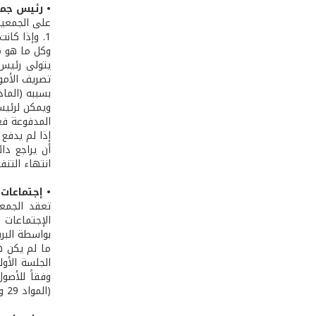
• رئيس جمع
على الجمعية
1. وإذا كا
وكل ما هو م
يتولى رئيس 
تصريف الأمور
بسببه (المادتان 22 و23م.إ
ويمكن لرئيس
المدفوعة فعلا
إذا لم يدفع 
أن يراجع دا
انتهاء التنفيذ أ
• إجتماعات 
تعقد الجمعي
الإجتماعات 
بواسطة البريد
ما لم يكن هن
الجلسة الأول
وفقاً للأصو
(المواد 29 و30 و32م.إ. 88/83).