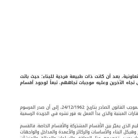
ونية، بعد أن كانت ذات طبيعة فردية للبناء؛ حيث باتت
جاه الآخرين وعليه موجبات تجاههم، تبعاً لوجود أقسام
مع بدء انتشار ملكية الطوابق والشقق، وضع المشترع اللبناني نظاماً لهذه الملكية بموجب القانون الصادر بتاريخ 24/12/1962، إلى أن صدر المرسوم
لكية المشتركة في العقارات المبنية والذي بدأ العمل به فور نشره في الجريدة الرسمية
نظيم الذي يميّز بين الأقسام المشتركة والأقسام الخاصة. فالقسم
هيكل البناء والأساسات والركائز والأعمدة والمداخل والواجهات