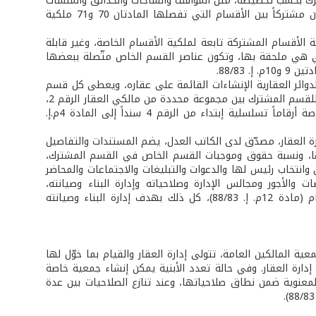
ترك بحسب تخصيصه، مثل المواقف والساحات والحدائق والمنشآت
الرياضية والسياحية والمعدّة للتسلية. أما الحائط المشترك بين قسمين أو أكثر فيكون مشتركاً بين الأقسام التي تفصلها المادتان 70 و71 ملكية
 الأقسام المشتركة تابعة لملكية الأقسام الخاصة، وغير قابلة
لتي هي ملحقة بها، وتكون عناصر القسم الخاص متّصلة ببعضها
88/83.
دوائر العقارية الإنشاءات القائمة على عقاره، ويعطى كل قسم
رقماً معيناً، فيكون لأرض العقار وكل ما هو معد للإستعمال المشترك الرقم 1، ويكون للقسم المشترك بين مجموعة محددة من مالكي العقار الرقم 2،
ويكون للقسم المشترك بين مالكي البناية الواحدة الرقم 3، وتأخذ بقية الأقسام الخاصة أرقاماً تسلسلية إبتداء من الرقم 4 سنداً إلى المادة 4م.إ.
رة العقار، مصدّق لدى الكاتب العدل، يضم المستندات والتفاصيل
تها، ونسبة حقوق وموجبات القسم الخاص في القسم المشترك،
 وانتخاب رئيس لها والدعوات والتبليغات والاجتماعات والمحاضر
ات والأجور ومجالس الإدارة وصلاحياته وإدارة البناء وصيانته،
والأصوات التي تعود لكل مالك وتحصيل الديون والصرف والقبض وأصول تعديل النظام (مادة 12م. إ. 88/83)، كل ذلك بهدف إدارة البناء وصيانته
ة المالكين العامة، تتولى إدارة العقار والقيام بما خوّل لها
ارة العقار. وفي حالة تعدد الأبنية يمكن إنشاء جمعية خاصة
معنوية ضمن نطاق صلاحياتها، وعند تنازع الصلاحيات بين عدة