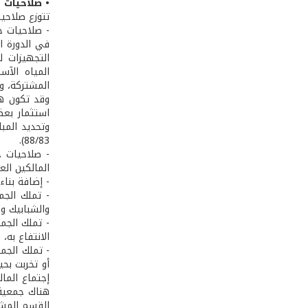
• صلاحيات 
تتوزع صلاحيا
- صلاحيات جم
التجهيزات ل
المياه الآس
المشتركة، وك
وقد تكون هذ
استثمار بعض
88/83).
- صلاحيات ج
المالكين العا
- إضافة بناء أو تركيب
- تملك الجم
والشبابيك والشرفات وسواها
- تملك الجم
الانتفاع به، بق
- تملك الجمع
القسم المشترك