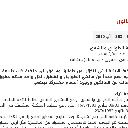
انون
ة الطوابق والشقق
در عبد العزيز شافي
ة في الحقوق - محام باللإستئناف
ية الأبنية التي تتكوّن من طوابق وشقق إلى ملكية ذات طبيعة تعا
بنية تضم عدداً من مالكي الطوابق والشقق، لكل واحد منهم حقوق ت
الك من المالكين ووجود أقسام مشتركة بينهم.
مشترك
الإشتراعي الرقم 88/83 بتاريخ 16/9/1983 الذي وضع تنظيم الم
أبنية كافة التي يتم تشييدها بعد التاريخ المذكور تخضع إلزامياً لهذا الت
عته هو القسم المعدّ للإستعمال المشترك بين المالكين؛ مثل أرض العقار و