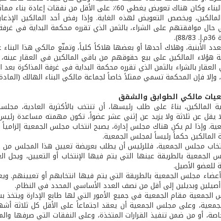
مالكين، ويخصص التعويض لهذه الغاية. وإذا رفض أحد المالكين الإذعان
ال موافقتهم على الشراء، بالثمن الذي تقرره محكمة البداية في غرفة 
8).
دد الأبنية، وهلاك أحدها أو بعضها هلاكاً كلياً، وتمنّع مالكي هذا البنا
ة هؤلاء المالكين على بيع حقوقهم من باقي المالكين في العقار عينه، أل
 العقار بالشراء بالثمن الذي تقرره محكمة البداية في غرفة المذاكرة بعد
إلا فإن المحكمة تسمي ممثلاً خاصاً لجماعة مالكي البناء الهالك (المادة 37م.إ.88/83)
يات مالكي الطوابق والشقق
 المالكين، بناءً على طلب رئيسها، أن تنتخب بالأكثرية العادية، مجلسا
 لا يقل عن ثلاثة ولا يزيد عن إثني عشر عضواً، تكون مهمته مساعدة رئي
ة. وإذا لم يكن هناك مجلس إدارة، يصبح انتخاب مجلس الجمعية إلزامياً 
المالكين حكماً رئيساً لمجلس الجمعية.
انتخاب مجلس الجمعية، فللرئيس أن يطلب بعريضة تعيين هذا المجلس من قا
 الجمعية بالطريقة عينها التي يتم فيها الإنتخاب أو التعيين، ويحل 
ة للعضو الأصيل.
عضاء مجلس الجمعية بالطريقة التي يتم فيها انتخابهم أو تعيينهم. ويعت
أصيلين وبديلين إلى أقل من نصف العدد الأساسي المحدد في النظام.
لجمعية مقام الجمعية في جميع الأمور التي لها طابع الإدارة ويتخذ بشأنها
جمعية، وعلى مجلس الجمعية أن يعقد اجتماعاً على الأقل كل ثلاثة أشه
خاصة، أو من ضمن تنفيذ القرارات المتخذة، وعلى النفقات التي صرفها وال