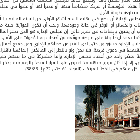
 تحت ستار شخص ثالث. ويخضع كذلك لترخيص الجمعية المسبق كل اتفاق
كاً لهذه المؤسسة أو شريكاً متضامناً فيها أو مديراً لها أو عضواً في م
متتابعة طويلة الأجل.
س الإدارة أن يضع في نهاية الستة أشهر الأولى من السنة المالية بياناً 
ت والخسائر أو الوفر في حالة وجودهما. ويجب أن تكون الموازنة جلية
 أن يقترن بإيضاحات في تقرير خاص. إن مجلس الإدارة هو الذي يدعو الما
ما تعقد أيضاً بناءً على عريضة موقّعة من أصحاب ربع الأصوات على الأقل.
لس الإدارة مسؤولون حتى لدى الغير عن خطأهم الإداري وعن جميع أعمال ا
قيمها في دعوى فردية، فلا يجوز ولو بالنظر إلى المالكين، إيقافها باقترا
 بعضو واحد من أعضاء مجلس الإدارة، وإما مشتركة في ما بينهم جميع
ض، إلا إذا كان فريق منهم قد اعترض على القرار المتخذ بالرغم منه وذكر ا
م في الخطأ المرتكب (المواد 61 حتى 72م.إ. 88/83).