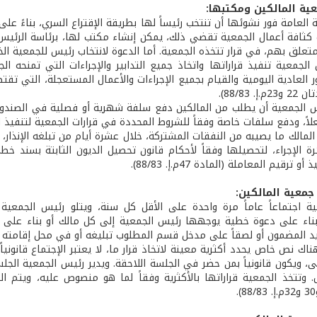
ية المالكين ومكتبها:
 العامة فور نشوئها أن تنتخب رئيساً لها بطريقة الإقتراع السري، بناءً 
نت كثافة أعمال الجمعية تقضي ذلك، يمكن إنشاء مكتب لها، برئاسة الرئيس،
تعلق بهم، في قرار تتخذه الجمعية. أما الدعوة لانتخاب رئيس للجمعية ال
الجمعية تنفيذ قراراتها واتخاذ جميع التدابير والإجراءات التي تمنحه ا
 العادية اليومية والقيام بجميع الإجراءات والأعمال المستعجلة، التي تقت
. 88/83).
 الجمعية أن يطلب من المالكين دفع سلفة شهرية أو فصلية في الصندوق 
ً، ودفع سلفات خاصة وفقاً للشروط المحددة في قرارات الجمعية لتنفيذ الأعمال والأ
المالك ما يصيبه من النفقات المشتركة، خلال عشرة أيام من تبلغه الإنذار، 
ئرة الإجراء، لتحصيلها وفقاً لأحكام قانون تحصيل الديون الثابتة بسند 
و ترقيم المعاملة (المادة 47م.إ. 88/83).
جمعية المالكين:
ة اجتماعاً عاماً مرة واحدة على الأقل كل سنة، ويتلو رئيس الجمعية ف
بناء على دعوة خطية يوجهها رئيس الجمعية إلى كل مالك أو بناء على ع
 المضمون أو لصقاً على مدخل قسم المطلوب تبليغه أو في محل إقامته الحقيقي، وفق ا
اك نص خاص يحدد أكثرية معينة لاتخاذ قرار ما، لا يعتبر الإجتماع قانونيا
ى، ويكون قانونياً بمن حضر في الجلسة اللاحقة. ويدير رئيس الجمعية الجل
ل. وتتخذ الجمعية قراراتها بالأكثرية وفقاً لما هو منصوص عليه، ويتم ا