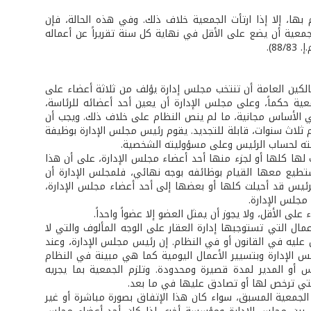
، إلا إذا ارتأت الجمعية خلاف ذلك. وفي هذه الحالة، فإن
وات المالكين، وعلى مجلس الجمعية أن يضع على الأقل في نهاية كل سنة تقريراً عن أعماله
الكين العامة أن تنتخب مجلس إدارة يؤلف من ثلاثة أعضاء على
عية حكماً، وعلى مجلس الإدارة أن يعين أحد أعضائه للرئاسة،
 الأساس مجانية، ما لم ينص النظام على خلاف ذلك. ويجب أن
 ثلاث سنوات، قابلة للتجديد. يقوم رئيس مجلس الإدارة بوظيفة
يفته لحساب الرئيس وعلى مسؤوليته الشخصية.
 لها كلها أو لجزء منها أحد أعضاء مجلس الإدارة، على أن هذا
ستطيع معها القيام بوظائفه بوجه نهائي، فلمجلس الإدارة أن
لرئيس قد أحيلت كلها أو بعضها إلى أحد أعضاء مجلس الإدارة،
مجلس الإدارة.
 الأقل، ولا يجوز أن يمثل العضو إلا عضواً واحداً.
عمال التي تستوجبها إدارة العقار على الوجه المألوف والتي لا
ليه في القانون أو في النظام. إن رئيس مجلس الإدارة، وعند
لس الإدارة وبتسيير الأعمال اليومية كما هي مبينة في النظام
 أو المدير لمدة قصيرة ومحدودة. وتلزم الجمعية بما يجريه
التي ترخص لها أو تصادق عليها في ما بعد.
لجمعية المسبق، سواء كان هذا الإتفاق بصورة مباشرة أو غير