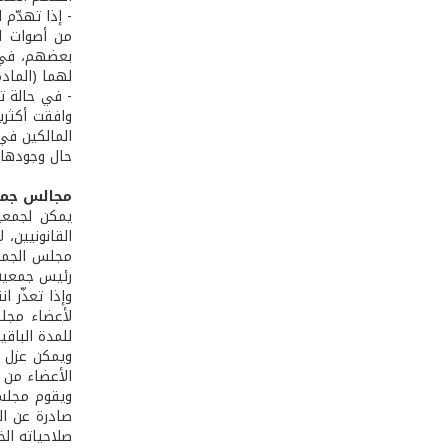
من أصوات ال
بعضهم، في ح
لهما (المادة 36م.إ. 8/83
- في حالة تع
وافقت أكثري
المالكين في
حال وجودها، و
مجالس جمع
يمكن لجمعية
القانونيين،
مجلس الجمعي
رئيس جمعية 
وإذا تعذّر 
لأعضاء مجلس
للمدة الباقي
ويمكن عزل أ
الأعضاء من 
ويقوم مجلس ا
صادرة عن ال
صلاحياته ال