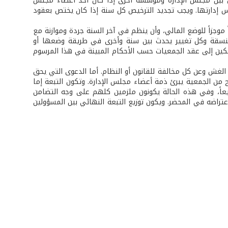
 بين مجلس الإدارة ومؤسسة أخرى إذا كان أحد أعضاء مجلس
جلس إدارتها. ويجب تجديد الترخيص كل سنة إذا كان يختص بعقود
موجزاً للوضع المالي، وأن ينظم في آخر السنة جردة وموازنة مع
 منسقة وكل تغيير يحدث بين سنة وأخرى في طريقة وضعها أو
لكين إلى عقد الجمعيات حسب الأحكام المبينة في هذا المرسوم
لغش وعن كل مخالفة للقانون أو النظام. أما الدعوى التي يحق
ح من الجمعية يبرئ ذمة أعضاء مجلس الإدارة. وتكون التبعة إما
اً، وفي هذه الحالة يكونون ملزمين كلهم على وجه التضامن
عتراضه في المحضر. ويكون توزيع التبعة النهائي بين المسؤولين