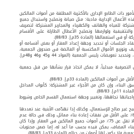
مور ذات الطابع الإداري بالأكثرية المطلقة من أصوات المالكين
وبأكثرية الحاضرين في الدورة الثانية (المادة 34م.إ. 88/83). تكون هذه الأعمال الإدارية مادية؛ مثل صيانة وتصليح واستبدال جميع
شتركة للمياه والهاتف والكهرباء والمجارير المشتركة لتصريف
 والتثقيفية ولوازمها وتصليح الأعطال الطارئة على الأقسام
تعمالها (المادة 35م.إ. 88/83).
عقاد الجلسات أو تحديد وجهة إعداد العقار أو بعض أقسامه أو
ف وتوزيع الأموال المكتسبة أو الفائضة في صندوق الجمعية،
وتحديد المبلغ الأقصى الذي يجوز لرئيس الجمعية أن يحتفظ به نقداً للمصاريف النثرية، وتحديد تعويضات رئيس الجمعية (المواد 44 و45 و46 و48م.إ.
 التصرفية مبدئياً، لا يمكن اتخاذ قرار بشأنها من قبل جمعية
لبناء، وإن كان من الأجزاء غير المشتركة؛ كأبواب المداخل
اجباتها تجاهها، وتغيير وجهة استعمال القسم الخاص وشروط
أصبح غير صالح للإستعمال، وكذلك إذا تهدّمت الأبنية عند تعددها
أو تخربت بحيث أصبحت غير صالحة للإستعمال، ولم يكن هناك من تعويض عنه يغطي 60٪ على الأقل من نفقات إعادة بناء مماثل، وذلك في حالة عدم
إجتماع المالكين على إعادة البناء. ففي هاتين الحالتين، يمكن اتخاذ القرارات بأكثرية لا تقل عن 75٪ من أصوات جميع المالكين في العقار. وإذا كان
صوات فيها على الأقل. إن البناء المضاف، يمكن قيده بحسب ما أعد له، إما ضمن محتويات
يكون لها أصوات من جرائه (المادة 33م.إ. 88/83).