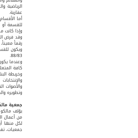
والسلالم وا
عقارية.
أما الأقسام
للقسمة أو ا
وإذا كانت منف
وقد فرض الم
88/83.
وعندما يكون
كافة المتعل
وخريطة البنا
والإنتخابات 
وتطويره وال
جمعية مال
يؤلف مالكو ا
من أعمال ال
لكل منها أو
جمعيات، تفصل مح