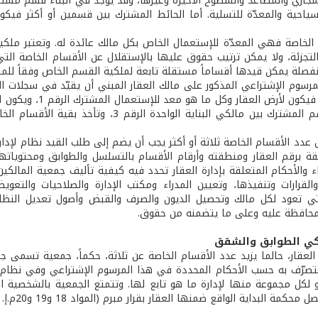
لمجاري والمصاعد والسطوح الأخيرة وغيرها، وقد يوجد في البناء قسم مش
 الخاصة فهي المعدّة للإستعمال الخاص بكل مالك عائدة له. وتعتبر ملكية
لتجزئة، ولا يمكن ترتيب حقوق عليها بالإستقلال عن الأقسام الخاصة ا
صلة يمكن قيدها أقساماً مستقلة تابعة لملكية القسم الخاص وفقاً للمادتين 9 و10م. إ. 
رسوم الإشتراعي المذكور على مالك العقار المبني أن يقيّد في سجلات ال
 عدد الأقسام الخاصة ثلاثة أو أكثر يجب أن يضم إلى طلب القيد نظام لإدا
قة برقم العقار ومنطقته وأرقام الأقسام بالتسلسل والطوابق ومحتويا
ء والأحكام المتعلقة بإدارة العقار تحدد فيه كيفية تأليف جمعية المالكين
والقرارات وتنفيذها، وتعيين المدراء ومكتب الإدارة والصلاحيات والتعويض
محافظة عليه وعلى ما يتضمنه من حقوق.
كي الطوابق والشقق
لعقار، حالما يزيد عدد الأقسام الخاصة عن ثلاثة، حكماً، جمعية تسمى جمعي
تصرّف به حسب الأحكام المحددة في هذا المرسوم الإشتراعي وفي نظام إد
 لكل مجموعة منها لإدارة ما هو تابع لها. وتتمتع الجمعية بالشخصية ال
كمة البداية الواقع ضمنها العقار بقرار مبرم (المواد 18 و19 و20م.إ. 88/83).