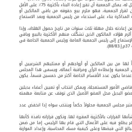
- إذا تهدّم البناء وكان هناك تعويض يغطي 60٪ على الأقل من نفقات إعادة بناء مماثل له، يمكن الجمعية أن تقرر إعادة البناء بأكثرية 75٪ على الأقل
 لقرار الجمعية، فهو ملزم بيع حقوقه من باقي المالكين أو
المذاكرة بناء على استدعاء من رئيس الجمعية وبعد الاستماع
ء عن إعادته خلال مهلة ثلاث سنوات من تاريخ حصول الهلاك، وإذا
زم هؤلاء المالكون الذين تشكّلت منهم الأكثرية بالبيع وباقي
 الإستماع إلى رئيس الجمعية العامة ورئيس الجمعية الخاصة في
.
ً لها من بين المالكين أو أزواجهم أو ممثليهم الشرعيين أو
س الجمعية وإعطاءه الرأي ومراقبة أعماله، ويسمى هذا المجلس
عندما يكون عدد الأقسام الخاصة أكثر من خمسين قسماً، يكون
ضي الأمور المستعجلة، ويمكن انتخاب أو تعيين أعضاء بديلين
العضو البديل محل العضو الأصيل الذي توقف عن متابعة مهمته
بر مجلس الجمعية محلولاً حكماً وينتخب سواه إذا انخفض عدد
 القرارات بالأكثرية المقررة لها. وتكون قراراته نافذة كأنها
ر يطلع فيه على الأعمال التي قام بها الرئيس، إما من ضمن
مبالغ التي قبضها وعلى كيفية مسك المحاسبة، وإعداد الموازنة