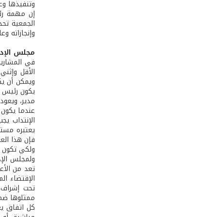
وتنفيذها وعل
إن مهمة رئي
وإنجازاته وعلى 
مجلس الإدا
في المشاريع
الأقل وإثني
ويمكن أن يك
يكون رئيس و
مدير، ويعود
عندما يكون 
الإنتداب يج
يعتبره مستق
فإن هذا الع
ولكي تكون قر
ولمجلس الإد
تعد من الأع
الإقتضاء ال
تحت إشراف و
ممثلوها ضمن
كل اتفاق يع