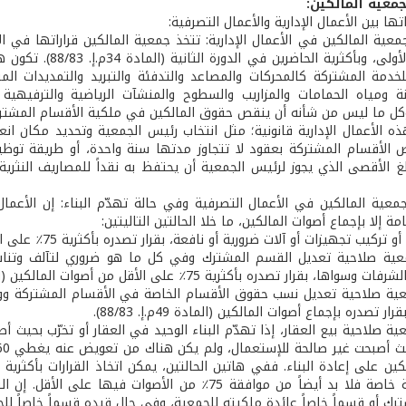
جمعية المالكين:
تها بين الأعمال الإدارية والأعمال التصرفية:
عية المالكين في الأعمال الإدارية: تتخذ جمعية المالكين قراراتها في الأ
في الدورة الأولى، 
لخدمة المشتركة كالمحركات والمصاعد والتدفئة والتبريد والتمديدات الم
نة ومياه الحمامات والمزاريب والسطوح والمنشآت الرياضية والترفيهية
ل ما ليس من شأنه أن ينقص حقوق المالكين في ملكية الأقسام المشتركة أو في اس
ه الأعمال الإدارية قانونية؛ مثل انتخاب رئيس الجمعية وتحديد مكان ان
 الأقسام المشتركة بعقود لا تتجاوز مدتها سنة واحدة، أو طريقة توظي
معية المالكين في الأعمال التصرفية وفي حالة تهدّم البناء: إن الأعمال
مة إلا بإجماع أصوات المالكين، ما خلا الحالتين التاليتين:
 تجهيزات أو آلات ضرورية أو نافعة، بقرار تصدره بأكثرية 75٪ على الأقل من أصوات المالكين (المادة 33م.إ. 88/83).
عية صلاحية تعديل القسم المشترك وفي كل ما هو ضروري لتآلف وتناسق ا
، بقرار تصدره بأكثرية 75٪ على الأقل من أصوات المالكين (المادة 11م.إ. 88/83).
عية صلاحية تعديل نسب حقوق الأقسام الخاصة في الأقسام المشتركة وو
رار تصدره بإجماع أصوات المالكين (المادة 49م.إ. 88/83).
ية صلاحية بيع العقار، إذا تهدّم البناء الوحيد في العقار أو تخرّب بحيث 
هناك جمعية خاصة فلا بد أيضاً من موافقة 75٪ من الأ
 أو قسماً خاصاً عائدة ملكيته للجمعية، وفي حال قيده قسماً خاصاً للجمعية فلا 