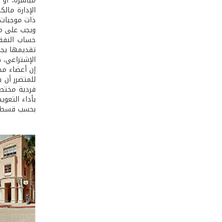
مباشرة، أو
الإدارة مال
ذات موجبات 
ويجب على مجل
حساب النفقا
تقديمها يجب
الإشتراعي، ك
إن أعضاء مج
للمتضرر أن ي
فردية مختصة
بأداء التعوي
بحسب قسط كل منه