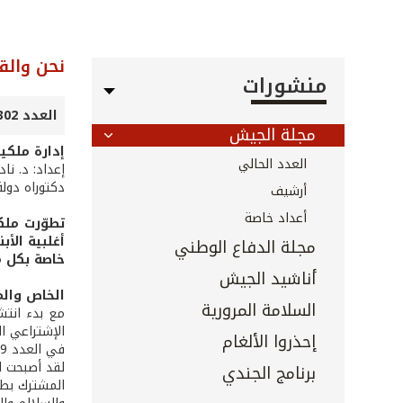
نحن والق
منشورات
العدد 302 - 303 - آب 2010
مجلة الجيش
إدارة ملكي
العدد الحالي
إعداد: د. نا
دكتوراه دول
أرشيف
أعداد خاصة
تطوّرت ملك
أغلبية الأ
مجلة الدفاع الوطني
خاصة بكل م
أناشيد الجيش
الخاص وال
السلامة المرورية
إحذروا الألغام
في العدد 39 بتاريخ 29/9/1983.
لقد أصبحت ال
برنامج الجندي
المشترك بطبي