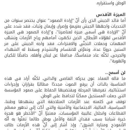
الوطن واستقراره.
الميزة الأقدس
أما قائد الجيش الذي رأى أنّ "إرادة الصمود" عنوان يختصر سنوات من
التحديات واجهها الجيش بعزيمةٍ وإصرار، وإيمان وثبات، فقد شدد على
أنّ "الإرادة هي أسمى ميزة لعناصرنا"، و"إرادة الصمود هي الميزة
الأقدس لهؤلاء الأبطال، الذين تكسّرت أمامهم رياح الأزمات وتشعّب
المهمات وحملات التجنّي والافتراءات. فقد واجه الجيش على مر
السنين حروبًا عدة، وتعرّض للانقسام والتشرذم وسقط له الشهداء
والجرحى، لكنّه عاد متماسكًا، مدافعًا عن لبنان وأهله، حافظًا للكيان
والهوية".
لن أسمح...
ما قاله العماد عون يدركه القاصي والداني، لكنّه أراد في هذه
المناسبة بالذات أن يرفع الصوت مجددًا مطالبًا بقراراتٍ وإجراءات
استثنائية، تفرضها المرحلة ويقتضيها الحفاظ على صمود المؤسسة
التي جعلت المستحيل ممكنًا لتحافظ على الوطن.
توقف في كلمته عند الأزمات المتلاحقة التي يشهدها وطننا،
السياسية، المالية، الاجتماعية والأمنية والتي أدّت إلى تدهور معظم
القطاعات وانحلال غالبية المؤسسات، معتبرًا أنّ "الأخطر هو هجرة
خيرة شبابنا بسبب فقدان الثقة والأمل بوطنٍ طالما تغنّوا به أنّه
الأنموذج ومنارة الشرق". وإذ أشار إلى أنّ هذه الأزمات طالت