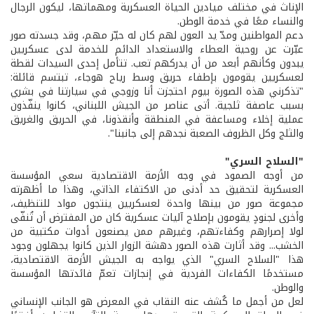
الإناث في مختلف ميادين الحياة العسكرية ومهماتها، ليكون الرجال
والنساء معًا في خدمة الوطن.
دعم المواطنين ومدّ يد العون لهم كان له حيّز مهم، وقد جسدته صور
عبّرت عن روحية العطاء والاستعداد الدائم للخدمة لدى عسكريين
يبدون وكأنهم أبعد من أن يدركهم تعب. تتأمل إحدى السيدات لقطة
لعسكريين يقومون بإطفاء حريق وسط رياح هوجاء، تبتسم قائلة:
"تذكرني هذه الصورة بيوم احتجزت أنا وزوجي في سيارتنا في بشري
بسبب عاصفة ثلجية. أتى عناصر من الجيش اللبناني، كانوا ينفّذون
عملية إخلاء ومساعفة في المنطقة وأنقذونا، في الحريق والغريق
والثلج وكل الظروف الصعبة نجدهم إلى جانبنا".
"السلاح السري"
من أوجه الصمود في وجه الأزمة الاقتصادية سعي المؤسسة
العسكرية لتحقيق حد أدنى من الاكتفاء الذاتي، وهذا ما أظهرته
مجموعة صور من بينها واحدة لعسكريين ينتجون مواد للتنظيف،
وأخرى لجنودٍ يقومون بإصلاح آليات عسكرية كان من المفترض أن تُنفّى
لولا إصرارهم وكفاءتهم، وغيرهم ممن يصنعون أدوات مكتبية من
الخشب... وقد أثارت هذه الصور دهشة الزوار الذين كانوا يجهلون وجود
هذا "السلاح السري" الذي يواجه به الجيش الأزمة الاقتصادية،
مستخدمًا الكفاءات الفردية في إنجازات تعمّ فائدتها المؤسسة
والوطن.
لعل من أجمل ما كُشف عنه النقاب في المعرض هو الجانب الإنساني