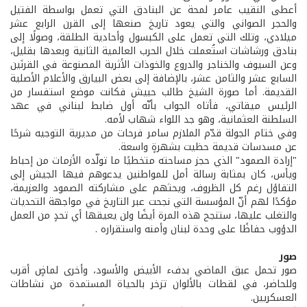
أعطى النقيب عامر لمحة عن البنادق التي تعمل بواسطة الفتيل
والحجر الصواني والتي يعود تاريخ صنعها إلى القرن الرابع عشر
ميلادي، وتلك التي تعمل على الكبسول وأحادية الطلقة، وصولًا إلى
بنادق ورشاشات استُعملت خلال الحرب العالمية الثانية وبعدها بقليل،
وعن السيوف والخناجر والدروع والخوذات الأثرية المصنوعة في القرنَين
السابع عشر والثامن عشر، بالإضافة إلى بعض البيارق والأعلام الأصلية
القديمة. أما صورة الشيخ طالب حبيش فكانت موضع استفسار من
الرئيس ميقاتي، فأتاه الجواب بأنّه أول ضابط لبناني في عهد
السلطنة العثمانية، وهو جد اللواء شهاب لأمه.
وفي ختام الجولة قدّم الملازم سامر فرحات من مديرية التوجيه شرحًا
عن مسدسات قديمة حظيت بشهرةٍ واسعة.
"إرادة الصمود" الذي حجز مساحته متخطيًا ما تولّده الأزمات من إحباط
ويأس، كان بمثابة رسالة أمل للمواطنين يدعوهم فيها الجيش إلى
التفاؤل رغم كل الظروف، ويحثهم على مشاركته الصمود والعزيمة،
مؤكدًا لهم أنّ المؤسسة التي نجحت عبر التاريخ في مواجهة التحديات
والتغلب عليها، ستنجح هذه المرة أيضًا ولن يعيقها أي تحدٍ من العمل
الدؤوب حفاظًا على وحدة لبنان وأمنه واستقراره .
صور
صور تحمل عبق الماضي بدفء الأبيض والأسود، وأخرى لماضٍ أقرب
وللحاضر، في لقطات بالألوان تزخر بالحياة المستمدة من نشاطات
العسكريين.