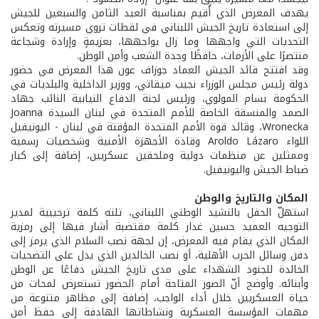
يهدف المعرض الذي أُقيم بمناسبة العيد الثامن والسبعين للجيش
إلى استعادة تاريخ الجيش اللبناني في لقطات تروي مسيرته وتعكس
التحديات التي واجهها وما زال يواجهها، بعزيمةٍ وإرادة وشجاعة
منتصرًا على الأزمات، حافظًا وحدة الشعب وأمن الوطن.
وقد افتتح قائد الجيش العماد جوزاف عون هذا المعرض في حضور
دولة رئيس مجلس الوزراء نجيب ميقاتي، ووزير الداخلية والبلديات في
الحكومة بسام المولوي، ورئيس لجنة الدفاع النيابية النائب جهاد
الصمد والمنسقة الخاصة للأمم المتحدة في لبنان السيدة Joanna
Wronecka، وقائد قوة الأمم المتحدة المؤقتة في لبنان - اليونيفيل
اللواء Aroldo Lázaro وقادة الأجهزة الأمنية وشخصيات رسمية
وممثلين عن منظمات دولية وملحقين عسكريين، إضافة إلى كبار
ضباط الجيش واليونيفيل.
المكان والتاريخ والوطن
استهلّ الحفل بالنشيد الوطني اللبناني، تلته كلمة ترحيبية لمدير
التوجيه العميد حسين غدار كلمة مقتضبة أشار فيها إلى رمزية
المكان الذي يقام فيه المعرض، إن لجهة نصب السلام الذي يرمز إلى
دفن وسائل الحرب الأهلية، أو نصب الخالدين الذي يدل على التضحيات
الخالدة للجنود الشهداء على مدى تاريخ الجيش دفاعًا عن الوطن
وأبنائه. وأوضح أنّ الصور المتاحة أمام الحضور تستعرض لمحات من
حياة العسكريين خلال أداء الواجب، إضافة إلى مظاهر متنوعة من
مهمات المؤسسة العسكرية ونشاطاتها الهادفة إلى حفظ أمن