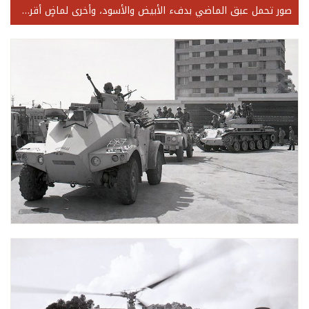
صور تحمل عبق الماضي بدفء الأبيض والأسود، وأخرى لماضٍ أقرب وللحاضر، في لقطات بالألوان تزخر بالحياة المستمدة من نشاطات العسكريين.