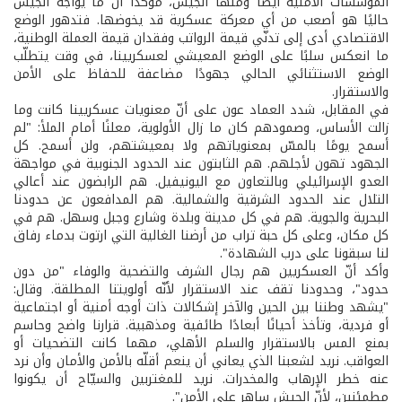
المؤسسات الأمنية أيضًا ومنها الجيش، مؤكدًا أنّ ما يواجه الجيش
حاليًا هو أصعب من أي معركة عسكرية قد يخوضها. فتدهور الوضع
الاقتصادي أدى إلى تدنّي قيمة الرواتب وفقدان قيمة العملة الوطنية،
ما انعكس سلبًا على الوضع المعيشي لعسكريينا، في وقت يتطلّب
الوضع الاستثنائي الحالي جهودًا مضاعفة للحفاظ على الأمن
والاستقرار.
في المقابل، شدد العماد عون على أنّ معنويات عسكريينا كانت وما
زالت الأساس، وصمودهم كان ما زال الأولوية، معلنًا أمام الملأ: "لم
أسمح يومًا بالمسّ بمعنوياتهم ولا بمعيشتهم، ولن أسمح. كل
الجهود تهون لأجلهم. هم الثابتون عند الحدود الجنوبية في مواجهة
العدو الإسرائيلي وبالتعاون مع اليونيفيل. هم الرابضون عند أعالي
التلال عند الحدود الشرقية والشمالية. هم المدافعون عن حدودنا
البحرية والجوية. هم في كل مدينة وبلدة وشارع وجبل وسهل. هم في
كل مكان، وعلى كل حبة تراب من أرضنا الغالية التي ارتوت بدماء رفاق
لنا سبقونا على درب الشهادة".
وأكد أنّ العسكريين هم رجال الشرف والتضحية والوفاء "من دون
حدود"، وحدودنا تقف عند الاستقرار لأنّه أولويتنا المطلقة. وقال:
"يشهد وطننا بين الحين والآخر إشكالات ذات أوجه أمنية أو اجتماعية
أو فردية، وتأخذ أحيانًا أبعادًا طائفية ومذهبية. قرارنا واضح وحاسم
بمنع المس بالاستقرار والسلم الأهلي، مهما كانت التضحيات أو
العواقب. نريد لشعبنا الذي يعاني أن ينعم أقلّه بالأمن والأمان وأن نرد
عنه خطر الإرهاب والمخدرات. نريد للمغتربين والسيّاح أن يكونوا
مطمئنين، لأنّ الجيش ساهر على الأمن".