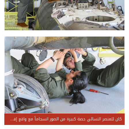
كان للعنصر النسائي حصة كبيرة من الصور انسجاماً مع واقع إفساح مجال انخراط الإناث في مختلف ميادين الحياة العسكرية ومهماتها، ليكون الرجال والنساء معًا في خدمة الوطن.