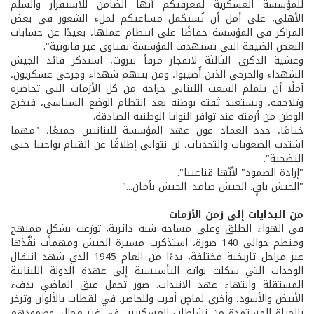
للمؤسسة العسكرية لمعرفتكم أنها الضامن للاستقرار والسلم
الأهلي، على أمل أن تُستكمل مساعيكم لملء الشغور في بعض
المراكز في المؤسسة حفاظًا على انتظام عملها، بعيدًا عن حسابات
البعض الضيقة التي تستهدف المؤسسة بفتاوى غير قانونية".
وعشية الذكرى الثالثة لانفجار مرفأ بيروت، استذكر قائد الجيش
الشهداء والجرحى الذين أُصيبوا، ومن بينهم شهداء وجرحى عسكريون،
آملًا أن يلملم الشعب اللبناني جراحه من كل الأزمات التي تحاصره
وتلاحقه، ويستعيد ثقته بوطنه بعد انتظام الوضع السياسي، فيخرج
الوطن من أزمته عند توافر النوايا الوطنية الصادقة.
ختامًا، جدد العماد عون عهد المؤسسة للبنانيين جميعًا، "مهما
اشتدت الصعوبات والتحديات، لن نتوانى إطلاقًا عن القيام بواجبنا حتى
التضحية".
"إرادة الصمود" لأنّها قناعتنا".
"الجيش باقٍ. الجيش صامد. الجيش بأمان..."
من البدايات إلى زمن الأزمات
في الهواء الطلق وعلى مساحة شبه دائرية، توزعت بشكلٍ ممنهج
ومنظم حوالى 140 صورة، استذكرت مسيرة الجيش ومهمات نفَّذها
عبر مراحل تاريخية مختلفة، بدءًا من العام 1945 الذي شهد انتقال
الوحدات التي شكلت نواته التأسيسية إلى عهدة الدولة اللبنانية
المستقلة وانتهاء عهد الانتداب. صور تحمل عبق الماضي بدفء
الأبيض والأسود، وأخرى لماضٍ أقرب وللحاضر، في لقطات بالألوان وتزخر
بالحياة المستمدة من نشاطات العسكريين في غير مجال، وصمودهم