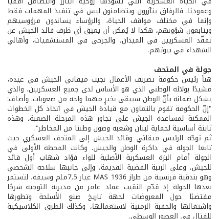
في الحياة العسكرية التي تسودها روحية التآزر والتضامن أفقيًا
وعموديًا. فالرفاق يتآزرون ويتضامنون ليس في تنفيذ المهمات فقط
وإنما في مختلف مواقف الحياة، والرؤساء يساندون مرؤوسيهم
ويتابعون شؤونهم، هكذا لا يُمكن أن يعيق أي ظرف قائد الجيش عن
تفقّد العسكريين في الميدان، والجرحى في المستشفيات، وأهالي
الشهداء في بيوتهم.
جولة في المتحف
هنأ رئيس حكومة تصريف الأعمال نجيب ميقاتي الجيش في عيده،
مشيدًا بولائه الوطني الذي هو الأساس لدى جميع العسكريين، والذي
يشكل ضمانة بأنّ الوطن سيبقى بخيرٍ مهما واجه من صعوبات. وأضاف:
"إنّ الحكومة تقوم بالتعاون مع قيادة الجيش في اتخاذ كل الخطوات
الممكنة لمساعدة الجيش على تجاوز هذه المرحلة الصعبة، وهذه
ثابتة أساسية لحماية لبنان وشعبه وصون وطننا من المخاطر".
ثم توجّه الرئيس ميقاتي وقائد الجيش إلى المتحف العسكري حيث
تابعا الجولة في ذاكرة الوطن والجيش. وكانت المحطة الأولى في
الجولة أمام البزة العسكرية الأصلية للواء فؤاد شهاب أول قائد
للجيش، وعلى الرتبة الفضية القديمة، وإلى جانبها سلاحه الشخصي
وهو بندقية فرنسية من طراز MAS 1936 عيار 7,5ملم وسيفه، لتستمر
بعدها الجولة إذ قدّم النقيب عماد عامر من مديرية التوجيه شرحًا
مقتضبًا حول المعروضات لجهة تاريخ صنع الأسلحة وتطورها
واشتغالها والحقبة الزمنية لاستعمالها، وكذلك الطرق الكلاسيكية
للقتال في العصور الوسطى.