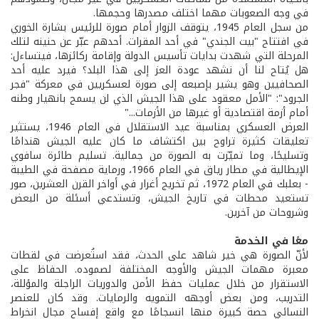
في وجه الصعوبات مهما اختلف مصدرها وحجمها.
من سجل العام 1945، يتوقف الزوار أمام صورة للرئيس بشارة الخوري
في افتتاح "بيت الجندي" في أحد المقرات. أحدهم عبّر عن حنينه لتلك
المرحلة التي شهدت بدايات تأسيس الدولة وإقامة ركائزها، فيتساءل:
هل يُتاح لنا أن نشهد عودة العز إلى هذا البلد؟ فيرد عليه أحد
الصحافيين وهو يشير بإصبعه إلى صورة لعسكريين في معركة "فجر
الجرود": "الأمل معقود على هذا الجيش الذي لن يسمح بانهيار وطنه
أمام أزمة اقتصادية أو غيرها من الأزمات..."
العرض العسكري بمناسبة عيد الاستقلال في العام 1946، يستثير
تعليقات كثيرة تراوح بين اكتشاف ما كان عليه الجيش هندامًا
وتسليحًا، وما تميّزت به الصورة من جمالية. تسليم طائرة سافوي
الإيطالية في مطار رياق في العام 1966، ورماية مصفحة في الطيبة
- بعلبك في العام 1972، ثم تخريج أغرار في أواخر القرن العشرين، صور
تستعيد محطات في تاريخ الجيش، وتستدعي أسئلة من البعض
وشروحات من آخرين.
معًا في الخدمة
لأنّ الصورة هي خير شاهد على الحدث، فقد استُعرضت في لقطات
معبرة مهمات الجيش والأوجه المختلفة لصموده. الحفاظ على
الاستقرار من خلال عمليات حفظ الأمن والدوريات الراجلة والمؤللة،
التدريب، ومن بعض أوجهه التمويه والرمايات. وقد كان للعنصر
النسائي حصة كبيرة منها انسجامًا مع واقع إفساح مجال انخراط