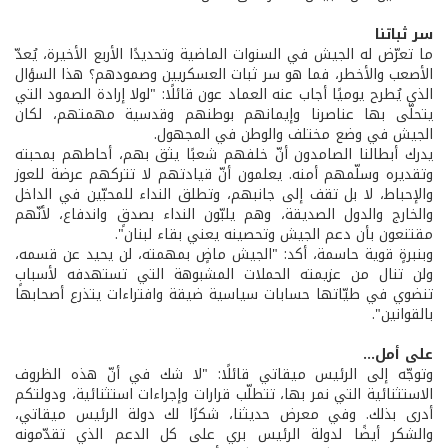
سر ثباتنا
ما تعرّض له الجيش في السنوات الماضية وتحديدًا الأربع الأخيرة، يُعدّ
الأصعب والأخطر، فما هو سر ثبات العسكريين وصمودهم؟ هذا السؤال
الذي يُطرح يوميًا أجاب عنه العماد عون قائلًا: "لولا إرادة الصمود التي
يتحلّى بها عناصرنا وإيمانهم بوطنهم وقدسية مهمتهم، لكان
الجيش في وضع مختلف والوطن في المجهول.
يدرك أبطالنا الصامدون أنّ خلفهم شعبًا يثق بهم، أحاطهم بمحبته
وتقديره وسلّمهم أمنه. يعلمون أنّ قيادتهم لا تتركهم عرضة للعوز
والإحباط، لا بل تقف إلى جانبهم، وتطلق النداء للمحبّين في الداخل
والخارج والدول الصديقة، وهم يلبّون النداء بصدقٍ واندفاع، لأنّهم
مقتنعون بأن دعم الجيش وتحصينه يعني بقاء لبنان".
وبنبرةٍ قوية حاسمة، أكد: "الجيش ماضٍ بمهمته، لن يحيد عن قسمه،
ولن تنال من عزيمته الحملات المشبوهة التي تستهدفه لأسبابٍ
تنضوي في طيّاتها حسابات سياسية ضيقة وافتراءات يتذرع أصحابها
بالقوانين".
على أمل...
وتوجّه إلى الرئيس ميقاتي قائلًا: "لا شك في أنّ هذه الظروف
الاستثنائية التي نمر بها، تتطلّب قرارات وإجراءات استثنائية، ودولتكم
أدرى بذلك. وفي معرض حديثنا، شكرًا لك دولة الرئيس ميقاتي،
والشكر أيضًا لدولة الرئيس بري على كل الدعم الذي تقدّمونه