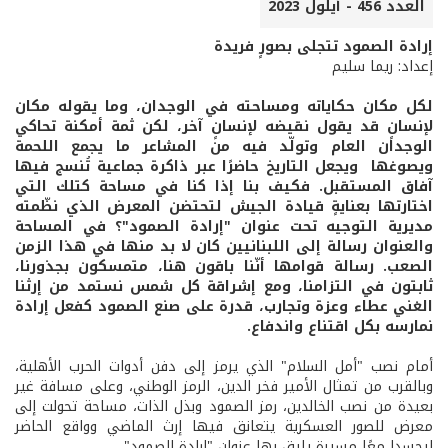
العدد 456 - أيلول 2023
إرادة الصمود تتجلى بصورٍ فريدة
إعداد: ريما سليم
لكل مكان حكاياته ومساحته في الوجدان، وما يقوله مكان
لإنسانٍ قد يقول نقيضه لإنسانٍ آخر، لكن ثمة أمكنة تحاكي
الوجدان العام وتولّد فيه من المشاعر ما يجمع اللحمة
ويصوغها ويجعل التاريخ حاضرًا عبر ذاكرة جماعية تُنسج فيها
آفاق المستقبل. فكيف بنا إذا كنا في مساحة كتلك التي
اختارتها بعنايةٍ قيادة الجيش لتحتضن المعرض الذي نظّمته
مديرية التوجيه تحت عنوان "إرادة الصمود"؟ في المساحة
والعنوان رسالة إلى اللبنانيين كان لا بد منها في هذا الزمن
الصعب. رسالة قوامها أنّنا باقون هنا، متمسكون بجذورنا،
ثابتون في التزامنا، ومع إشراقة كل شمس نستمد من إرثنا
الغني عطاء وعزة وتجارب، قدرة على صنع الصمود كفعل إرادة
نمارسه بكل اقتناع واندفاع.
أمام نصب "أمل السلام" الذي يرمز إلى دفن أدوات الحرب الأهلية،
وبالقرب من تمثال الأمير فخر الدين، الرمز الوطني، وعلى مسافة غير
بعيدة من نصب الخالدين، رمز الصمود وبذل الذات، مساحة تحولت إلى
معرض للصور العسكرية يتعانق فيها إرث الماضي وواقع الحاضر
ليجسدا معًا مسيرة يليق بها عنوان "إرادة الصمود".