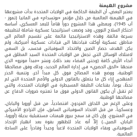
مشروع الهيمنة
يعتبر البعض، أن الطبقة الحاكمة في الولايات المتحدة بدأت مشروعها
في الهيمنة العالمية من خلال مؤتمر «بوتسدام» في المانيا (تموز -
آب 1945)، ويعطي هذا المشروع دوراً هاماً للبعد العسكري، أساسه
احتكار السلاح النووي، وقد وضعت استراتيجيا عسكرية شاملة لتطبيقه
بسرعة فائقة. وهذه الاستراتيجيا قائمة على تقسيم العالم الى
مناطق عسكرية أوكلت قيادتها الى قيادات عسكرية أميركية، ولم
يكن الهدف حصار الصين والاتحاد السوفياتي فحسب، بل السعي
لامتلاك الوسائل التي تجعل من الولايات المتحدة السيد المطلق في
أنحاء الأرض كافة (وحتى الفضاء بعد ذلك)، ونشر «مبدأ مونرو» الذي
منحها «الحق الحصري» في إدارة العالم الجديد، وذلك وفق مصالحها
الوطنية، ووضع هذه المصالح فوق كل مبدأ آخر، وتنمية الحذر
المنهجي إزاء كل ما يتعلق بالقانون الدولي والأمم المتحدة التي لم
تحظَ، يوماً، بقناعات الطبقة المسيطرة في الولايات المتحدة، والتي
لم تقبل أن يكون القانون الدولي فوق ما تعتبره ضرورات الدفاع عن
مصالحها الوطنية.
وعلى الرغم من اللحاق المزدوج، اقتصادياً، من قبل أوروبا واليابان،
وعسكرياً، من قبل الاتحاد السوفياتي السابق، فإن التراجع الأميركي
في المشروع، وإن كان قد سمح ببروز هيمنات مستقبلية بديلة (أوروبا،
اليابان، الصين...) إلاّ أنه عاد للظهور بقوة بعد انهيار الإتحاد
السوفياتي وبقاء الولايات المتحدة لاعباً وحيداً وقادراً على الساحة
العالمية.