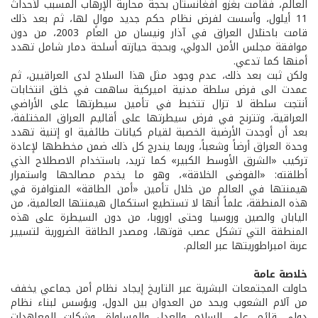
العالم، فقامت بغزو افغانستان بحجة محاربة الإرهاب المسبب لأحداث
11 أيلول، وأسست لفرض نظام حكم جديد موالٍ لها، ثم بعد ذلك
قامت باحتلال العراق في آذار ونيسان من العام 2003، من دون
موافقة مجلس الأمن الدولي، وبحجة حيازته أسلحة دمار شامل تهدد
أمنها كما تدعي.
ولكن ثبت بعد ذلك، عدم وجود مثل هذا السلاح لدى العراقيين، ثم
عمدت الى فرض سلطة مدنية اميركية ساهمت في خلق انتخابات
أنتجت سلطة لا تزال تتخبط في تأمين سيطرتها على الأراضي
العراقية، وتترنح في فرض سيطرتها على أقاليم العراق المختلفة،
بعد أن أوجدت الأرضية الخصبة لقيام كيانات طائفية او إتنية تهدد
وحدة العراق أرضاً وشعباً، وربما يندرج كل ذلك ضمن مخططها لإعادة
تركيب «الشرق الأوسط الكبير» كما تريد، باستخدام الاصطلاح الذي
أطلقته: «الفوضى الخلاقة»، وهو ما يخدم مصالحها واستمرار
هيمنتها في العالم من خلال تأمين «أمن الطاقة» المتوافرة في
هذه المنطقة، علماً أنها لا تستطيع استكمال هيمنتها العالمية، من
اليابان والصين وروسيا وحتى اوروبا، من دون السيطرة على هذه
المنطقة التي تشكل عصب قوتها، ومصدر الطاقة الضرورية لتسيير
عربة امبراطوريتها عبر العالم.
خلاصة عامة
حاولت المجتمعات البشرية عبر التاريخ إيجاد نظام أمن جماعي يخفف
من آلام الشعوب ويحد من العدوان بين الدول، ويؤسس لبناء نظام
دولي قائم على السلام والعدل والمساواة. وشكلت المعاهدات