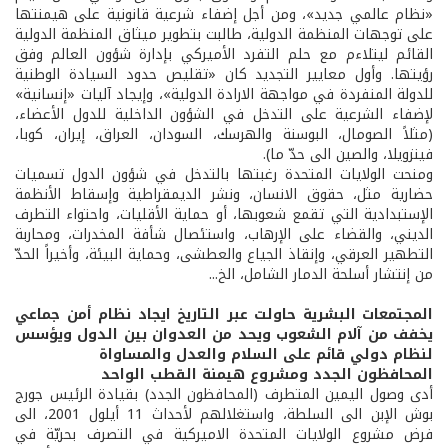
«نظام عالمي جديد»، ومن أجل إضفاء شرعية قانونية على هيمنتها
على توجهات المنظمة الدولية، طالبت بتطوير ميثاق المنظمة الدولية
القائم ليتلاءم مع حلم التفرد الأميركي بإدارة شؤون العالم وفق
رؤيتها. وأول معايير التجديد كان «تقليص حدود السيادة الوطنية
للدولة المنفردة في مواجهة الارادة الدولية»، وإيجاد آليات «إنسانية»
لإضفاء الشرعية على التدخل في الشؤون الداخلية للدول الأعضاء،
(مثلاً الصومال، البوسنة والهرسك، السودان، العراق، إيران، كوبا،
فينزويلا، والصين الى حدّ ما).
ومنحت الولايات المتحدة رغبتها بالتدخل في شؤون الدول تسميات
حضارية مثل، حقوق الانسان، ونشر الديمقراطية وإسقاط الأنظمة
الإستبدادية التي تقمع شعوبها، أو حماية الأقليات، واحتواء التطرف
الديني، والقضاء على الإرهاب، واستئصال شأفة المخدرات، ومحاربة
التطهير العرقي، وإنقاذ الجياع والعطشى، وحماية البيئة، وأخيراً الحدّ
من إنتشار أسلحة الدمار الشامل، الخ...
المجتمعات البشرية حاولت عبر التاريخ ايجاد نظام أمن جماعي
يخفف من آلام الشعوب ويحد من العدوان بين الدول ويؤسس
لنظام دولي قائم على السلام والعدل والمساواة
المحافظون الجدد ومشروع هيمنة القطب الواحد
أدى وصول اليمين المتطرف (المحافظون الجدد) بقيادة الرئيس جورج
بوش الإبن الى السلطة، واستغلالهم لأحداث 11 أيلول 2001، الى
فرض مشروع الولايات المتحدة الاميركية في التصرف بحريّة في