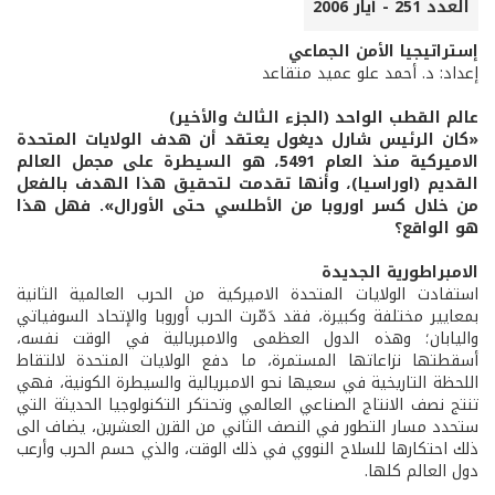
العدد 251 - أيار 2006
إستراتيجيا الأمن الجماعي
إعداد: د. أحمد علو عميد متقاعد
عالم القطب الواحد (الجزء الثالث والأخير)
«كان الرئيس شارل ديغول يعتقد أن هدف الولايات المتحدة
الاميركية منذ العام 5491، هو السيطرة على مجمل العالم
القديم (اوراسيا)، وأنها تقدمت لتحقيق هذا الهدف بالفعل
من خلال كسر اوروبا من الأطلسي حتى الأورال». فهل هذا
هو الواقع؟
الامبراطورية الجديدة
استفادت الولايات المتحدة الاميركية من الحرب العالمية الثانية
بمعايير مختلفة وكبيرة، فقد دَمّرت الحرب أوروبا والإتحاد السوفياتي
واليابان؛ وهذه الدول العظمى والامبريالية في الوقت نفسه،
أسقطتها نزاعاتها المستمرة، ما دفع الولايات المتحدة لالتقاط
اللحظة التاريخية في سعيها نحو الامبريالية والسيطرة الكونية، فهي
تنتج نصف الانتاج الصناعي العالمي وتحتكر التكنولوجيا الحديثة التي
ستحدد مسار التطور في النصف الثاني من القرن العشرين، يضاف الى
ذلك احتكارها للسلاح النووي في ذلك الوقت، والذي حسم الحرب وأرعب
دول العالم كلها.