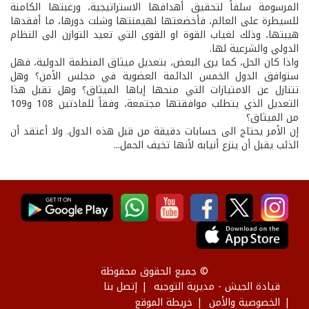
المرسومة سلفاً لتحقيق أهدافها الاستراتيجية، ورغبتها الكامنة
للسيطرة على العالم، فأخضعتها لهيمنتها وشلت دورها، ما أفقدها
هيبتها، وذلك لغياب القوة او القوى التي تعيد التوازن الى النظام
الدولي والشرعية لها.
واذا كان الحل، كما يرى البعض، بتعديل ميثاق المنظمة الدولية، فهل
ستوافق الدول الخمس الدائمة العضوية في مجلس الأمن؟ وهل
تتنازل عن الامتيازات التي منحها إياها الميثاق؟ وهل تقبل هذا
التعديل الذي يتطلب موافقتها مجتمعة، وفقاً للمادتين 108 و109
من الميثاق؟
إن الأمر يحتاج الى حسابات دقيقة من قبل هذه الدول. ولا أعتقد أن
الذئب يقبل أن ينزع أنيابه لأنها تخيف الحمل...
© جميع الحقوق محفوظة
قيادة الجيش - مديرية التوجيه
إتصل بنا
الخصوصية والأمن
خريطة الموقع