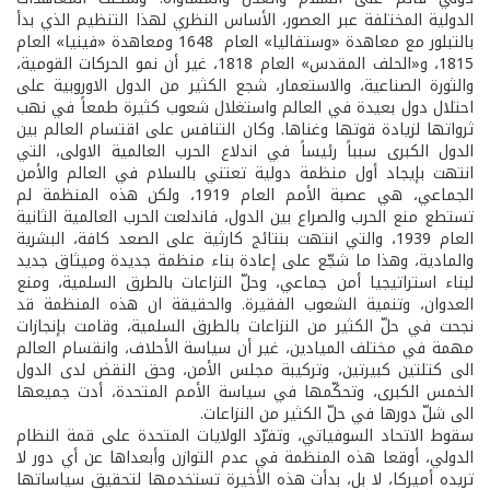
الدولية المختلفة عبر العصور، الأساس النظري لهذا التنظيم الذي بدأ
بالتبلور مع معاهدة «وستفاليا» العام 1648 ومعاهدة «فينيا» العام
1815، و«الحلف المقدس» العام 1818، غير أن نمو الحركات القومية،
والثورة الصناعية، والاستعمار، شجع الكثير من الدول الاوروبية على
احتلال دول بعيدة في العالم واستغلال شعوب كثيرة طمعاً في نهب
ثرواتها لزيادة قوتها وغناها. وكان التنافس على اقتسام العالم بين
الدول الكبرى سبباً رئيساً في اندلاع الحرب العالمية الاولى، التي
انتهت بإيجاد أول منظمة دولية تعتني بالسلام في العالم والأمن
الجماعي، هي عصبة الأمم العام 1919، ولكن هذه المنظمة لم
تستطع منع الحرب والصراع بين الدول، فاندلعت الحرب العالمية الثانية
العام 1939، والتي انتهت بنتائج كارثية على الصعد كافة، البشرية
والمادية، وهذا ما شجّع على إعادة بناء منظمة جديدة وميثاق جديد
لبناء استراتيجيا أمن جماعي، وحلّ النزاعات بالطرق السلمية، ومنع
العدوان، وتنمية الشعوب الفقيرة. والحقيقة ان هذه المنظمة قد
نجحت في حلّ الكثير من النزاعات بالطرق السلمية، وقامت بإنجازات
مهمة في مختلف الميادين، غير أن سياسة الأحلاف، وانقسام العالم
الى كتلتين كبيرتين، وتركيبة مجلس الأمن، وحق النقض لدى الدول
الخمس الكبرى، وتحكّمها في سياسة الأمم المتحدة، أدت جميعها
الى شلّ دورها في حلّ الكثير من النزاعات.
سقوط الاتحاد السوفياتي، وتفرّد الولايات المتحدة على قمة النظام
الدولي، أوقعا هذه المنظمة في عدم التوازن وأبعداها عن أي دور لا
تريده أميركا، لا بل، بدأت هذه الأخيرة تستخدمها لتحقيق سياساتها