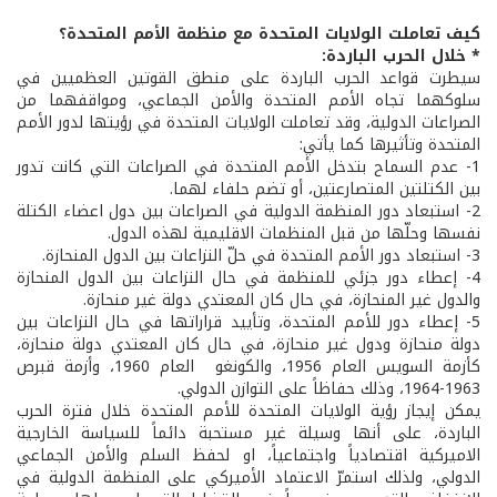
كيف تعاملت الولايات المتحدة مع منظمة الأمم المتحدة؟
* خلال الحرب الباردة:
سيطرت قواعد الحرب الباردة على منطق القوتين العظميين في
سلوكهما تجاه الأمم المتحدة والأمن الجماعي، ومواقفهما من
الصراعات الدولية، وقد تعاملت الولايات المتحدة في رؤيتها لدور الأمم
المتحدة وتأثيرها كما يأتي:
1- عدم السماح بتدخل الأمم المتحدة في الصراعات التي كانت تدور
بين الكتلتين المتصارعتين، أو تضم حلفاء لهما.
2- استبعاد دور المنظمة الدولية في الصراعات بين دول اعضاء الكتلة
نفسها وحلّها من قبل المنظمات الاقليمية لهذه الدول.
3- استبعاد دور الأمم المتحدة في حلّ النزاعات بين الدول المنحازة.
4- إعطاء دور جزئي للمنظمة في حال النزاعات بين الدول المنحازة
والدول غير المنحازة، في حال كان المعتدي دولة غير منحازة.
5- إعطاء دور للأمم المتحدة، وتأييد قراراتها في حال النزاعات بين
دولة منحازة ودول غير منحازة، في حال كان المعتدي دولة منحازة،
كأزمة السويس العام 1956، والكونغو العام 1960، وأزمة قبرص
1963-1964، وذلك حفاظاً على التوازن الدولي.
يمكن إيجاز رؤية الولايات المتحدة للأمم المتحدة خلال فترة الحرب
الباردة، على أنها وسيلة غير مستحبة دائماً للسياسة الخارجية
الاميركية اقتصادياً واجتماعياً، او لحفظ السلم والأمن الجماعي
الدولي، ولذلك استمرّ الاعتماد الأميركي على المنظمة الدولية في