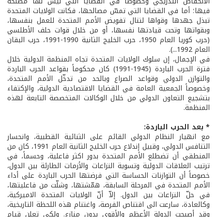
الانخفاض التدريجي وخصوصاً في القضايا التي ليس لها مصلحة
فيها؛ أما في القضايا التي تمسّ مصالحها، فكانت الولايات المتحدة
تبذل جهدها وقواها لتنال تفويض الأمم المتحدة للعمل بنفسها،
وبقواتها وتحت قيادتها نفسها، أو من خلال قوات حلف الأطلسي
(حرب كوريا العام 1950، حرب الخليج الثانية 1990-1991، حرب البقان
العام 1992...).
في الإجمال، إن سلوك الولايات المتحدة تجاه المنظمة الدولية خلال
فترة الحرب الباردة (1945-1991) كان محكوماً بقواعد الحرب الباردة
والتوازن الدولي وقواعد الصراع وبالحد من تدخّل الأمم المتحدة،
وخصوصاً الجمعية العامة في القضايا الاقتصادية الدولية، والإكتفاء
بتشجيع التعاون الدولي من خلال الوكالات المتخصصة التابعة لهذه
المنظمة.
* بعد الحرب الباردة:
مع انهيار النظام الدولي القائم على الثنائية القطبية، وانحسار
التنافس الدولي، وقبيل إندلاع حرب الخليج الثانية العام 1991، كان من
المنطقي أن تضطلع الأمم المتحدة بدور اكثر فاعلية، وحسماً، في
ترتيب العلاقات الدولية وتسوية النزاعات والأزمات الطارئة بين الدول،
خصوصاً أن التوازنات الحساسة التي فرضتها الحرب الباردة على أداء
الأمم المتحدة في المرحلة السابقة، همّشتها، وشلّت من فاعليتها،
في حلّ النزاعات بين الدول. إلاّ أنّ الولايات المتحدة الاميركية،
وكالعادة، سارعت الى اقتناص الفرصة، واغتنام هذه اللحظة التاريخية،
وقد أصبحت الدولة الأعظم والأقوى بدون منازع. ولكي تعلن قيام