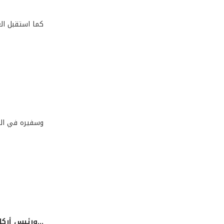
كما استقبل ال
وسفيره في الفا
...ورئيس أركا