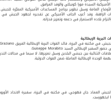
لأميركية السيدة مورا كونيللي والوفد المرافق.
لأوضاع العامة وسبل تطوير برنامج المساعدات الأميركية المقرّرة للجيش 
ت الراهنة. وقد أعرب الجانب الأميركي عن تقديره لجهود الجيش في 
التزام بلاده الاستمرار في دعمه وتعزيز قدراته.
ت البرية الإيطالية
السفير الإيطالي السيد Guiseppe Morabito.
لعلاقات الثنائية بين جيشي البلدين وسبل تعزيزها، لا سيما في مجالات التدر
همة الوحدة الإيطالية العاملة ضمن القوات الدولية.
لجيش العماد جان قهوجي، في مكتبه في اليرزة، سفيرة الاتحاد الأوروب
ا ايخهورست.