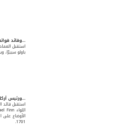
...وقائد قوات
استقبل العماد 
باولو سييرّا، 
...ورئيس أرك
الأوضاع على ال
1701.