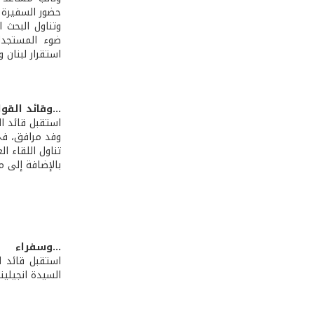
حضور السفيرة ا
وتناول البحث ا
ضوء المستجدا
استقرار لبنان و
...وقائد القوا
وفد مرافق، في حضور 
تناول اللقاء ا
بالإضافة إلى م
...وسفراء
استقبل قائد ا
السيدة انجيلين