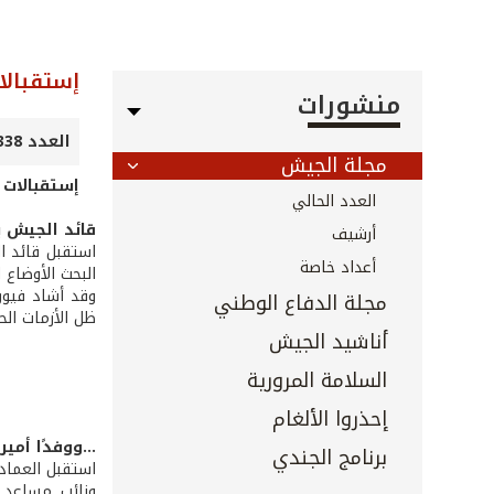
إستقبالا
منشورات
العدد 338 - 339 - أيلول 2013
مجلة الجيش
إستقبالات ا
العدد الحالي
قائد الجيش ي
أرشيف
استقبل قائد ا
أعداد خاصة
البحث الأوضاع 
وقد أشاد فيون
مجلة الدفاع الوطني
ظل الأزمات الح
أناشيد الجيش
السلامة المرورية
إحذروا الألغام
...ووفدًا أميرك
برنامج الجندي