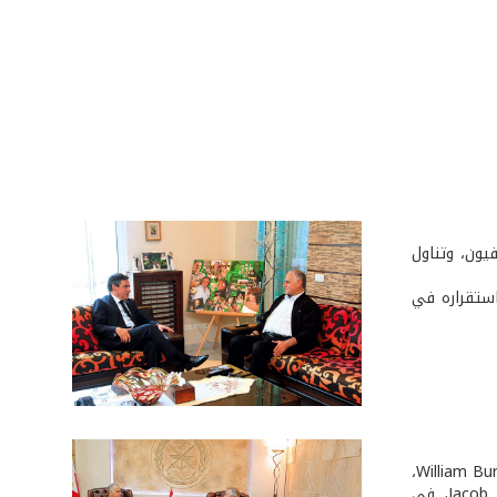
يون، وتناول
استقراره في
استقبل العماد قائد الجيش، في مكتبه في اليرزة، نائب وزير الخارجية الأميركية السيد William Burns،
ونائب مساعد الرئيس الأميركي ومستشار نائب الرئيس للأمن القومي السيد Jacob Sullivan، في