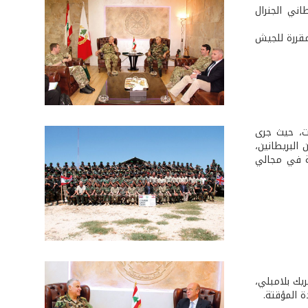
ني الجنرال
مقررة للجيش
ات، حيث جرى
البريطانين،
ية في مجالي
يك بلامبلي،
 المؤقتة.