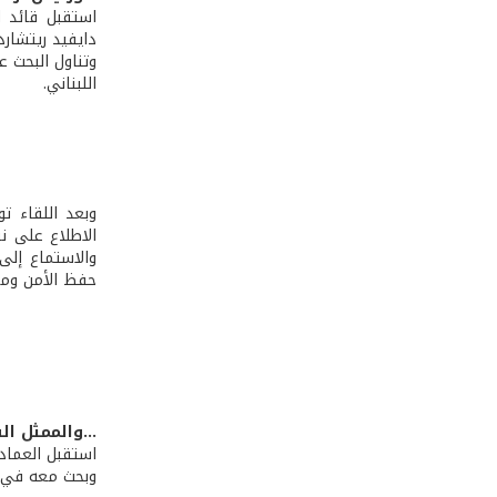
استقبل قائد ا
دايفيد ريتشار
وتناول البحث ع
اللبناني.
وبعد اللقاء ت
الاطلاع على ن
والاستماع إلى
حفظ الأمن ومرا
...والممثل ا
استقبل العماد
وبحث معه في ال