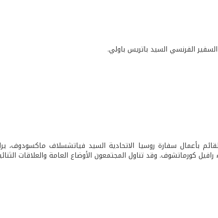
السفير الفرنسي السيد باتريس باولي.
قائم بأعمال سفارة روسيا الاتحادية السيد فياتشسلاف ماكسودوف، يرا
 رافيل كورماتشوف. وقد تناول المجتمعون الأوضاع العامة والعلاقات الثنائي