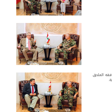
فقه الملحق
ة.