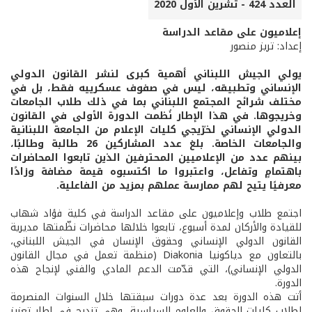
العدد 424 - تشرين الأول 2020
إعلاميون على مقاعد الدراسة
إعداد: تريز منصور
يولي الجيش اللبناني أهمية كبرى لنشر القانون الدولي
الإنساني وتطبيقه، ليس في صفوف عسكرييه فقط، بل في
مختلف شرائح المجتمع اللبناني بما في ذلك طلاب الجامعات
وخريجوها. في هذا الإطار نُظمت الدورة الأولى في القانون
الدولي الإنساني لخرّيجي كليات الإعلام من الجامعة اللبنانية
والجامعات الخاصة. بلغ عدد المشاركين 26 طالبة وطالبًا،
بينهم عدد من الإعلاميين المحترفين الذين تابعوا المحاضرات
باهتمامٍ وتفاعل، واعتبروا ما اكتسبوه قيمة مضافة وزادًا
معرفيًا يتيح لهم ممارسة عملهم بمزيد من الفاعلية.
اجتمع طلاب وإعلاميون على مقاعد الدراسة في كلية فؤاد شهاب
للقيادة والأركان لمدة أسبوع، تابعوا خلالها محاضرات نظّمتها مديرية
القانون الدولي الإنساني وحقوق الإنسان في الجيش اللبناني،
بالتعاون مع دياكونيا Diakonia (منظمة تعمل في مجال القانون
الدولي الإنساني)، التي قدّمت الدعم المادي والفني لإنجاح هذه
الدورة.
أتت هذه الدورة بعد عدة دورات سبقتها خلال السنوات المنصرمة
لطلاب كليات الحقوق والعلوم السياسية، وهي تندرج في إطار تعزيز