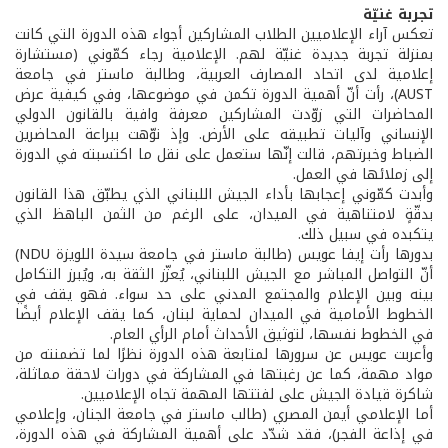
تجربة غنيّة
تعكس آراء الإعلاميين الطلاب المشاركين أجواء هذه الدورة التي كانت
بمنزلة تجربة جديدة غنيّة لهم. الإعلامية رجاء كمّوني (مستشارة
إعلامية لدى اتحاد المصارف العربية، وطالبة ماستر في جامعة
AUST)، رأت أنّ أهمية الدورة تكمن في موضوعها، وفي كيفية عرض
المحاضرات التي زوّدت المشاركين معرفة وافية بالقانون الدولي
الإنساني وآليات تطبيقه على الأرض. وإذ نوّهت ببراعة المحاضرين
الضباط وخبرتهم، قالت إنّها ستعمل على نقل ما اكتسبته في الدورة
إلى زملائها في العمل.
وأبدت كمّوني إعجابها بأداء الجيش اللبناني الذي يطبّق هذا القانون
بدقّةٍ لامتناهية في الميدان، على الرغم من الثمن الباهظ الذي
يتكبده في سبيل ذلك.
بدورها رأت إيفا عويس (طالبة ماستر في جامعة سيدة اللويزة NDU)
أنّ التواصل المباشر مع الجيش اللبناني، يُعزّز الثقة به، ويُبرز التكامل
بينه وبين الإعلام والمجتمع المدني على حد سواء. فهو يقف في
الخطوط الأمامية في الميدان لحماية لبنان، كما يقف الإعلام أيضًا
في الخطوط نفسها، لتوثيق الأحداث أمام الرأي العام.
وأعربت عويس عن سرورها لمتابعة هذه الدورة نظرًا لما تضمنته من
مواد مهمة، كما عن رغبتها في المشاركة في دورات لاحقة مماثلة،
شاكرة قيادة الجيش على لفتتها المهمة تجاه الإعلاميين.
أما الإعلامي أيمن المصري (طالب ماستر في جامعة الجنان، وإعلامي
في إذاعة الفجر)، فقد شدّد على أهمية المشاركة في هذه الدورة،