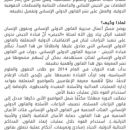
العلاقات بين الجيش اللبناني والجامعات اللبنانية والمنظمات الحقوقية
الدولية، والعمل على نشر القانون الدولي الإنساني وتفعيل تطبيقه.
لماذا وكيف؟
يوضح مسيّر أعمال مديرية القانون الدولي الإنساني وحقوق الإنسان
العقيد الركن زياد رزق اللـه لمجلة «الجيش» أنّ قيادة الجيش تحرص
على تنفيذ التزامات لبنان في الاتفاقيات الدولية المتعلقة بالقانون
الدولي الإنساني التي صادق عليها. وانطلاقًا من هذا المبدأ، تنظّم
قيادة الجيش - مديرية القانون الدولي الإنساني، دورات في القانون
الدولي الإنساني لفئاتٍ مستَهدفة، يمكن أن يُسهم مضمونها في
نشر المعرفة حول هذا القانون وأهمية تطبيقه.
بدأت هذه الدورات في العام 2014 مع طلاب الحقوق والعلوم
السياسية، وقد ارتأت القيادة تعميمها على خرّيجي كليات الإعلام
لاحقًا، نظرًا لأهمية معرفة الإعلاميين بالمواضيع المتعلقة بقواعد
إدارة العمليات العدائية والأسلحة المقيدة والمحظورة، بالإضافة إلى
استخدام القوة خلال عمليات حفظ الأمن.
تضمّنت الدورة منهاجًا مكثّفًا شمل المواضيع الآتي ذكرها: مدخل إلى
قانون النزاعات المسلحة، تصنيف النزاعات، الأسلحة والقانون الدولي
الإنساني، الفئات المحمية في القانون الدولي الإنساني، فئات الأعيان
المحمية في هذا القانون، حماية الأعيان الثقافية (القلاع والأبنية
التراثية...)، استخدام القوة خلال عمليات إنفاذ القانون، المحاكم
الجنائية الدولية، الحياد (مبادئ وتعريفات، أحكام عملية تتعلق بقانون