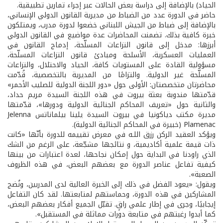
الحياد) بالإضافة إلى دراسة بعض الحالات عبر إجراء تمارين تطبيقية.
حاضر في الدورة عدد من الضباط من مديرية القانون الدولي الإنساني،
بالإضافة إلى ضباط من الجيش اللبناني خضعوا لدورة مدرب، ويمتلكون
خبرة كافية بذلك. تضمنت المحاضرات عدة مواضيع في القانون الدولي
أبرزها: مدخل إلى قانون النزاعات المسلّحة، إدماج القانون في
العمليات العسكرية، الأسلحة ومبادئ قانون النزاعات المسلّحة،
مسؤولية القادة على المستويات كافة، الحياد والاحتلال، والنزاعات
المسلّحة غير الدولية. والتزامًا من المديرية بالتخصصية، قُدّمت
محاضرتان متخصصتان: الأولى حول «دور اللجنة الدولية للصليب الأحمر»
قدّمتها مندوبة بعثة بيروت في هذه اللجنة السيدة مريم حداد،
والثانية حول «تعريف المحاكم الجنائية الدولية ودورها»، قدّمتها
مديرة مكتب دياكونيا في بيروت السيدة يلينا بيلماناتس Jelenna
Plamenac (خبيرة في المحاكم الجنائية الدولية).
ويؤكد العقيد الركن رزق اللـه في معرض تقييمه للدورة بأنّها «كانت
ذات قيمة علمية أكاديمية، و نتائجها مشجّعة، على الرغم من الشك
الذي راودنا في البداية حول إمكان نجاحها، لعدة اعتبارات من بينها
كيفية تفاعل عناصر الدورة مع بعضهم البعض، في هذه الظروف
الصعبة».
ويقول: «يعود الفضل في ذلك إلى الخبرة العالية لدى المدربين، ونُضج
المشاركين في هذه الدورة، وحماستهم لمتابعتها. لقد كان التفاعل
إيجابيًا، وجرى في إطار علمي راقٍ. تقبّل الجميع أفكار بعضهم البعض،
كما أبدوا رغبتهم في متابعة دورات مماثلة في المستقبل».