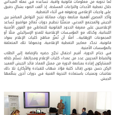
لما تحويه من معلومات قانونية وافية، تساعده في عمله الميداني
خلال تغطية الأحداث والنزاعات المسلحة، إذ ألقت الضوء بشكلٍ دقيق
على واجبات الإعلامي وحقوقه في أثناء التغطية.
وأكد المصري أهمية متابعة دورات مماثلة تتيح التواصل المباشر بين
الجيش والمجتمع المدني، متمنّيًا تنظيم دورات تُعالج مواضيع تُساعد
الإعلاميين على معرفة الحدود القانونية للتعاطي مع القوى الأمنية
اللبنانية، وكذلك مع المؤسـسات الإعلامية للعدو الإسرائيلي مثلًا أو
المجموعات الإرهابية... آملًا أن تُعزّز مناهج كليات الإعلام بمواد
قانونية، تحدّد معايير التغطية الإعلامية، وخصوصًا تلك المتعلقة
بالمؤسسات الأمنية.
في ختام الدورة، أقيم احتفال تخرّج حضره بالإضافة إلى الطلاب
والضباط المدربين عدد من عمداء كليات الإعلام ومدرائها، تسلّم خلاله
المشاركون إفادة بمتابعة الدورة من ممثل العماد قائد الجيش العميد
الركن حسن جوني (قائد كلية فؤاد شهاب للقيادة والأركان). تلا ذلك
نقاشات وتمنيات باستعادة التجربة الغنية في دورات أخرى ينظّمها
الجيش.