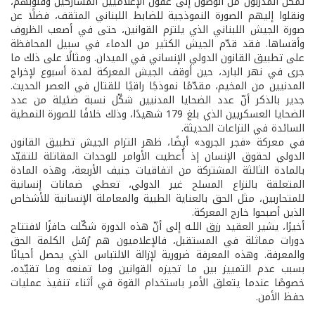
تمكّن المدربون من الوصول إلى عقول الإعلاميين المشاركين وقلوبهم،
ونقلوا إليهم الصورة النموذجية للضابط اللبناني المثقف، فضلًا عن
صورة الجيش اللبناني الذي يلتزم القوانين، حتى في أصعب الظروف
وأقساها. فقد قدّم الجيش الكثير من الدماء في سبيل المحافظة
على تطبيق القانون الدولي الإنساني في الميدان. ومثالًا على ذلك ما
جرى في نهر البارد، حين أوقف الجيش المعركة لمدة أسبوع لإخراج
المدنيين من المخيم، مقدّمًا نموذجًا راقيًا للقتال في العصر الحديث.
جدير بالذكر أنّ عدد الضحايا المدنيين شكّل نسبة ضئيلة من عدد
الضحايا العسكريين الذي بلغ 179 شهيدًا، وذلك خلافًا للصورة النمطية
السائدة في النزاعات الحديثة.
في معركة «فجر الجرود» أيضًا، ظهر التزام الجيش تطبيق القانون
الدولي لحقوق الإنسان إذ أُعطيت الأوامر للوحدات المقاتلة للتقيّد
بالمادة الثالثة المشتركة من اتفاقيات جنيف الأربعة، وهذه المادة
المتعلقة بالنزاع المسلح غير الدولي، تعطي ضمانات إنسانية
للمتحاربين، مثل الحق بالعناية الطبية والمعاملة الإنسانية للأشخاص
الذين أصبحوا خارج المعركة.
أخيرًا، يشير العقيد رزق اللـه إلى أنّ هذه الدورة شكّلت حافزًا لافتتاح
دورات مماثلة في المستقبل، فالإعلاميون هم رُسُل الكلمة الحق
والمعرفة. وهذه المعرفة ضرورية لإزالة الالتباس الذي يحصل أحيانًا
بسبب عدم التمييز بين ما تجيزه القوانين وما تمنعه وما تقيّده،
خصوصًا عندما يتعلق الأمر باستخدام القوة في أثناء تنفيذ عمليات
حفظ الأمن.