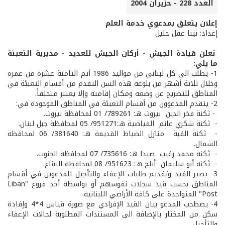
العدد 228 - حزيران 2004
إعلان يتعلق بمدعوي خدمة العلم
إعداد: نينا عقل خليل
تعلن قيادة الجيش -­ أركان الجيش للعديد ­- مديرية التعبئة
ما يلي:
1-­ يطلب الى كل لبناني من مواليد 1986 أتم الثامنة عشرة من عمره
وخلال ثلاثة أشهر من بلوغه هذه السن التقدم من أقسام التعبئة في
المناطق للتصريح عن وضعه ومكان إقامته وإلا يعتبر متخلفاً.
2-­ يتقدم المدعوون من أقسام التعبئة في المناطق الموجودة في:
­- ثكنة فخر الدين ­ بيروت هـ: 789261/ 01 لمحافظة بيروت.
- ثكنة شكري غانم ­ الفياضية هـ:951271/ 05 لمحافظة جبل لبنان.
- ­ ثكنة القبة ­ منازل الضباط القديمة هـ: 381640/ 06 لمحافظة
الشمال.
- ثكنة محمد زغيب ­ صيدا هـ: 735616/ 07 لمحافظة الجنوب.
- ثكنة أبو سليمان ­ أبلح هـ: 951623/ 08 لمحافظة البقاع.
3-­ يصير القيد وتقديم طلبات الإعفاء والتأجيل للمدعوين في أقسام
المناطق بحسب قيد سجلات نفوسهم أو بواسطة أحد فروع "Liban
Post" المتواجدة على كافة الأراضي اللبنانية.
4-­ يصطحب المدعو بيان القيد الإفرادي مع صورة قياس 4*4 وإفادة
سكن من المختار بالإضافة الى المستندات المطلوبة لحالات الإعفاء
والتأجيل.