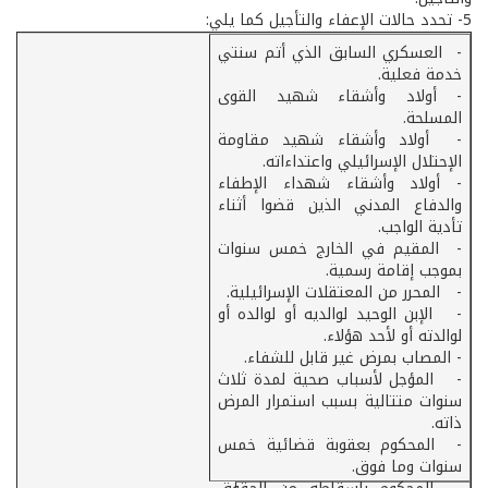
5-­ تحدد حالات الإعفاء والتأجيل كما يلي:
الإعفاء النهائي
- ­ العسكري السابق الذي أتم سنتي
خدمة فعلية.
الإعفاء الى أجل
- أولاد وأشقاء شهيد القوى
المسلحة.
­ التأجيل لمدة سنة
- ­ أولاد وأشقاء شهيد مقاومة
الإحتلال الإسرائيلي واعتداءاته.
- أولاد وأشقاء شهداء الإطفاء
والدفاع المدني الذين قضوا أثناء
تأدية الواجب.
- ­ المقيم في الخارج خمس سنوات
بموجب إقامة رسمية.
- ­ المحرر من المعتقلات الإسرائيلية.
- ­ الإبن الوحيد لوالديه أو لوالده أو
لوالدته أو لأحد هؤلاء.
- المصاب بمرض غير قابل للشفاء.
- ­ المؤجل لأسباب صحية لمدة ثلاث
سنوات متتالية بسبب استمرار المرض
ذاته.
- ­ المحكوم بعقوبة قضائية خمس
سنوات وما فوق.