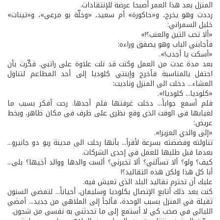
المنزل بعد هذا العمر أصبحا عرضة للإنتقادات.
رددت وهو يخرج، و«حاكورة» أم سعيد، «وخلّة بو مرعي»، و«تينات»
خليل السمراني:
«ألا تحب التين والعنب؟!»
فأجابني الباب وهو يصفق وراءه:
«أسكت يا أجدب!».
بعد مدة عدت من العمل وكنت قد نلت علاوة على راتبي. فكّرت بأن
احتفل بالمناسبة فأخرج وإبنتي كلوديا إلى أحد المطاعم لتناول
العشاء... دخلت الى المنزل وناديت:
«كلوديا... كلوديا!».
فلم أسمع جواباً... دخلت غرفتها فلم أجدها. رحت أفكر بسبب ما
لغيابها في الوقت الذي وقع نظري على ظرف في مكان ظاهر، وبخط
عريض:
«إلى والدي العزيز!».
تناولته وفضضته بسرعة لأقرأ... بأنها رحلت الى مدينة ريو دو جانيرو...
بعدما قبل طلبها للعمل في إحدى الشركات.
كيف؟ ولو؟ ألا تسألني؟ ألا تخبرني؟ ألست والدها ووالد أخيها؟ بلى...
أنا كل هذا ولكن هذه التقاليد؟!
عليك أن تحترم تقاليد البلد الذي تعيش فيه.
كنت بعد ذلك أتابع الإتصال بكلوديا وسليمان، أحياناً... لتمضي السنون
ثقيلة في المنزل بسبب الوحدة، فألجأ إلى الملاهي من جديد... أمضي
الليالي في صخب كي لا أستمع إلى ما تحدثني به نفسي من شجون.