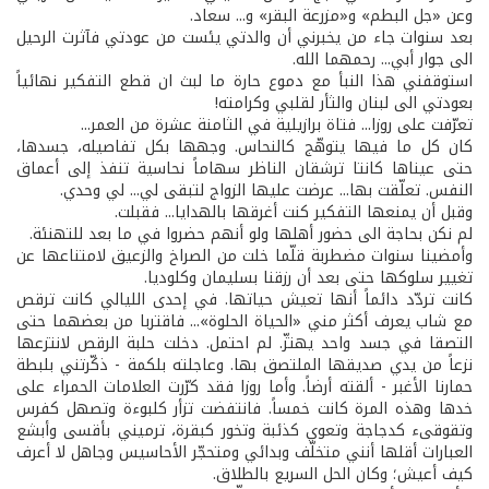
وعن «جل البطم» و«مزرعة البقر» و... سعاد.
بعد سنوات جاء من يخبرني أن والدتي يئست من عودتي فآثرت الرحيل
الى جوار أبي... رحمهما الله.
استوقفني هذا النبأ مع دموع حارة ما لبث ان قطع التفكير نهائياً
بعودتي الى لبنان والثأر لقلبي وكرامته!
تعرّفت على روزا... فتاة برازيلية في الثامنة عشرة من العمر...
كان كل ما فيها يتوهّج كالنحاس. وجهها بكل تفاصيله، جسدها،
حتى عيناها كانتا ترشقان الناظر سهاماً نحاسية تنفذ إلى أعماق
النفس. تعلّقت بها... عرضت عليها الزواج لتبقى لي... لي وحدي.
وقبل أن يمنعها التفكير كنت أغرقها بالهدايا... فقبلت.
لم نكن بحاجة الى حضور أهلها ولو أنهم حضروا في ما بعد للتهنئة.
وأمضينا سنوات مضطربة قلّما خلت من الصراخ والزعيق لامتناعها عن
تغيير سلوكها حتى بعد أن رزقنا بسليمان وكلوديا.
كانت تردّد دائماً أنها تعيش حياتها. في إحدى الليالي كانت ترقص
مع شاب يعرف أكثر مني «الحياة الحلوة»... فاقتربا من بعضهما حتى
التصقا في جسد واحد يهتزّ. لم احتمل. دخلت حلبة الرقص لانتزعها
نزعاً من يدي صديقها الملتصق بها. وعاجلته بلكمة - ذكّرتني بلبطة
حمارنا الأغبر - ألقته أرضاً. وأما روزا فقد كرّرت العلامات الحمراء على
خدها وهذه المرة كانت خمساً. فانتفضت تزأر كلبوءة وتصهل كفرس
وتقوقىء كدجاجة وتعوي كذئبة وتخور كبقرة، ترميني بأقسى وأبشع
العبارات أقلها أنني متخلّف وبدائي ومتحجّر الأحاسيس وجاهل لا أعرف
كيف أعيش؛ وكان الحل السريع بالطلاق.