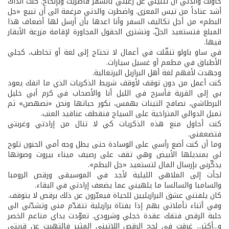
حاولت والدتي أن تثنيني عن رغبتي بالسفر فأصريت وبإلحاح. كنت آنذاك
أشد عناداً من تيس المعزى. واضطرت والدتي مرغمة الى أن تبيع «جل
البطم» من أجل تكاليف السفر وأنا اعدها بأن أرسل لها أضعاف هذا
المبلغ فتستعيد الجلّ، وتشتري الحقول المجاورة لإقامة مزرعة الأبقار
فيها.
في ساو باولو تنقّلت في أعمال لا تحتاج إلى لغة أو تخاطب، كجلي
الأطباق في مطعم أو غسيل سيارات.
وجهدت لأفهم لغة أهل البرازيل البرتغالية.
كنت أعمل من دون توقف لأوقف شريط الذكريات الذي ما انفك يعود
بي إلى القرية فأسرح في الليل أنا والأصحاب في كرم أبي خليل
البرطاشي، نصافح التينات بهمس، نكور حباتها ونحن «نصهصن» ثم
تميل الدوالي المتراخية على السياج فنقطف عناقيد العنب.
كنت أحاول منع هذه الذكريات كي لا تنال من إرادتي وغربتي
فتضعفني.
وما أن كنت أضع رأسي على الوسادة حتى يطل وجه أمي الحنون تلوح
لي بمنديلها الأبيض وهي تقف على رصيف ميناء بيروت وصوتها
يذكّرني بإرسال المال لتستعيد «جل البطم».
لجأت إلى الملاهي الليلية لأجد في الموسيقى ورقص الرومبا
والسامبا والسالسا ما يلهيني عما يضعف إرادتي في البقاء.
كان يلفتني عشق البرازيليين للحياة فيعبّرون عن ذلك برقص لا يتوقف.
وفي أثناء تأملاتي بهم إذا بفتاة برازيلية تتقدّم مني وتشدّني الى
حلبة الرقص فتفك عقدة خجلي وشرودي. تعوّدت يداي مناعم الخصر
و...أكثر... غرقت في لجج الرقص اللاتيني المثير فالتهيت عن قريتي