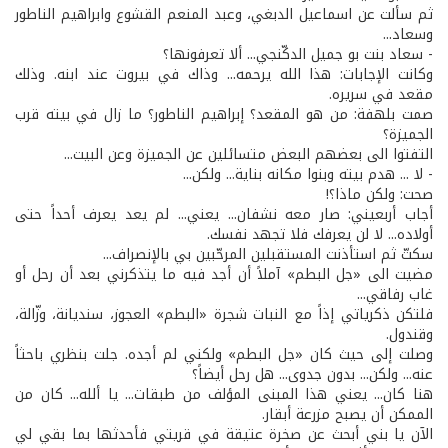
ثم سألت عن اسماعيل الدبغي، وعبد المنعم القشوع وابراهيم الناطور
وسعاد...
- سعاد بنت بو جميل الدكّنجي... ألا تعرفونها؟
وكانت الإجابات: هذا الله يرحمه... وذاك في بيروت عند ابنه. وذلك
مقعد في سريره.
صمت بلهفة: من هو المقعد؟ إبراهيم الناطور؟ ما زال في بيته قرب
الجميزة؟
التفتوا الى بعضهم البعض متسائلين عن الجميزة وعن البيت...
- لا ... هدم بيته وبنوا مكانه بناية... ولكن...
صحت: ولكن ماذا؟!
أجاب أربعيني: صار معه نشفان... يعني... لم يعد يعرف أحداً حتى
أولاده... لا لن يعرفك فلا تجهد نفسك.
سكتّ ثم استأذنت المستقبلين المرحّبين بي بالإنصراف...
مضيت الى «جل البطم» آملاً أن أجد فيه ما يتذكرني بعد أن رحل أو
غاب رفاقي...
فلتكن ذكرياتي إذاً مع النبات شجرة «البطم» العجوز، سنديانة، وزّالة،
وقندول.
وصلت إلى حيث كان «جل البطم» ولكني لم أجده. جلت بنظري باحثاً
عنه... ولكن... بدون جدوى... هل رحل أيضاً؟
هنا كان... يعني هذا المبنى المؤلف من طبقات... يا ألله... كان من
الممكن أن يصبح مزرعة أبقار.
الآن يا بني أبحث عن صخرة عتيقة في قريتي فأحدثها بما بقي لي