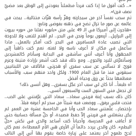
«... كنت أقول ما إذا كنت فرحاً مطمئناً بعودتي إلى الوطن بعد مضيّ
نصف قرن!».
ثم سحب نفساً آخر من سيجارته وهزّ رأسه هزّات متتالية... يبحث في
عالمه عن صور ما تزال تضج في ذهنه بفوضى وتابع:
«هاجرت إلى أميركا في الـ 49 على متن «بابور» نقلنا من «بور» بيروت
إلى البرازيل... أربعون يوماً ونحن في البحر... لم أهتم للتعب ولا للدوخة
التي تصيب عادة المسافرين في البحر. كنت أفكر بالعمل... ماذا
سأعمل في مكان لا أعرف ناسه ولا لغته. نعم كنت ذاهباً إلى
المجهول وأنا أعرف أنني سأشقى في البداية وسأنام كالمشردين
وسأتعرّض للبرد والجوع... ومع ذلك فقد كنت أشعر بإرادة متينة وعزم
قويّ. لا تسألني عن سبب سفري أو هجرتي، فالآلاف من اللبنانيين
سبقوني منذ ما قبل العام 1900. ولكل واحد منهم سبب. والأسباب
معظمها بحثاً عن رزق وحياة أفضل.
آه طبعاً... أنا كان لي سبب آخر عجّل بسفري... وهل أنسى ذلك؟
لن تجعل مني السنون الست والسبعون أنسى...
كان ذلك بسبب إبنة قريتي سعاد... سعاد التي عرّفتني على الحب...
فتحت قلبي برفق... ووضعت فيه شيئاً من سحر لم أعرفه قبلاً.
بإختصار... علّمتني سعاد الحب وأنا في الخامسة عشرة من العمر. لم
يكن يشغلني في قريتي إلاّ حفظ قصيدة، أو حلّ مسألة حسابية حتى
لا أعاقب في المدرسة. وأحياناً كنت أساعد والدي في نكش «جلّ
البطم». كان والدي يردد دائماً أن الأرض هي الأم المعطاءة. نعم كان
لديّ طموح آخر يعتمد على زيارة خاصة يقوم بها أبي إلى النائب