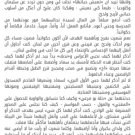
ولأنها تريد أن «تعيش حياتها» تخلّت لي ومن دون تردد عن سليمان
وكلوديا - طبعاً كي تعيش - وهكذا كان عليّ أن أعدّل من أسلوب
حياتي لأريح ولديّ.
كنت أدفع مبلغاً من المال لسيدة تجالسهما فور عودتهما من
المدرسة وحتى أعود، فأتابع العمل: أباً، وأماً، مربياً، خادماً، قصّاصاً أو
حكواتياً.
نعم شعرت بفرح وبأهمية الهدف لأن أكون حكواتياً. فصرت مساء كل
يوم أحدّث ولديّ عن قريتي وعن قرى أخرى من لبنان. كنت أحاول أن
أنقل إليهما الإحساس بالإنتماء إلى كل ما أحب في وطني لبنان...
أذكر لهما كيف نحيي الأعراس و«ندبك» يداً بيد. لم أذكر لهما كيف
كنت أنتظر هذه الدبكة لأمسك يد سعاد وأضغط على أصابعها فتفلت
منها صرخة «آخ» وتضيع في صخب وضجيج قرع الطبل وخبطة أقدام
الراقصين وغناء الدلعونا.
لا لم أذكر لهما حبي الأول البريء لسعاد وشعرها الفاحم المسدول
على الكتفين وعينيها العسليتين وشفتيها الرقيقتين وصوتها
الموسيقي ومشيتها الغناجة.
حدثتهما عن «خلة بو مرعي» وكيف كنا نتسابق والواوية للحصول على
«المقتي» والفول - حسب المواسم - كيف كنا نجلس على الصخور
المشرفة على الوادي. كنت أذكر لهما كل شيء ليس بهدف التذكر أو
لأنني مشتاق، بل لأعلمهما على الحب وأنقل إليهما شيئاً من البيئة
التي نشأت فيها فأجعلهما يتعلّقان بأهلهما فأكفّر عمّا فعلت.
كان ولداي يكبران وأنا أراقبهما. وكلما شعرت أو رأيت ما لا أرضى عنه
في سلوكهما ولباسهما حتى أعود إلى سرد ما أتذكر أو ما أستطيع