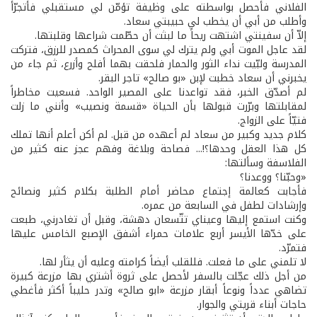
الفلاني فأحصل بواسطته على وظيفة تؤمّن لي مستقبلي فأتجرّأ
وأطلب من أبي أن يخطب لي حبيبتي سعاد.
إلاّ أن سفينتي اشتهت ريحاً ما لبثت أن حطّمت شراعها وقلبتها.
لقد عاجل الموت أبي ولم يترك لي سوى المحراث كمصدر للرزق، فتركت
المدرسة ولبّيت نداء الثور والحمار فلحقت بهما أفلح وأزرع، ثم جاء من
يخبرني أن سعاد خطبت لإبن «بو صالح» تاجر البقر.
لم أصدّق الخبر، فقد تواعدنا على المصير الواحد. فسعيت مخاطراً
لمقابلتها وبرّرت قبولها بأن الحياة «قسمة ونصيب» وأنني ما زلت
فتيّاً على الزواج.
كلام جديد وكبير من سعاد لم أعهده من قبل. لم أكن أعلم أنها تملك
كل هذا العقل وحدها؟!... فصاحة وبلاغة وفهم عجز عنه كثير من
الفلاسفة وسألتها:
«وحبّنا؟ ووعدنا؟
فأجابت كعالمة إجتماع محاضر أمام الطلبة بكلام كثير ونصائح
وإرشادات لطفل في السابعة من عمره.
وكنت استمع إليها وعيناي تتّسعان دهشة، وقبل أن تغادرني، طبعت
على خدّها الأيسر أربع علامات حمراء أشفق الإصبع الخامس عليها
فتمرّد.
لا تلمني على ما فعلت. فللقلب أيضاً كرامته وعليه أن يثأر لها.
من أجل ذلك عجّلت بالسفر لأحصل على ثروة أشتري بها مزرعة كبيرة
تضاهي عدداً ونوعاً أبقار مزرعة «ابو صالح» وتدر حليباً أكثر فأغطي
حاجات أبناء قريتي والجوار.