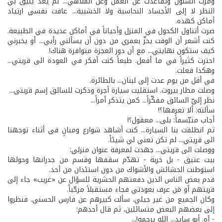
ومرّت السنون وتقاعدت عن العمل وعن الملاهي... لم يعد يليق بي
النظر لا إلى الأجساد النحاسية ولا الخشبية... عافت نفسي ارتياد
أماكن كهذه.
صرت أتناول الكحول في المنزل وأحياناً في أماكن عديدة في الطبيعة.
كنت أشعر أن الوقت يحزّ بعمري من دون أن يسألني رأيي... أو يخبرني
كيف ستكون نهايتي... مع أن دور العجزة متوافرة هناك!
احترت كثيراً في ما أفعل. طبعاً كنت أفكر في العودة الى قريتي...
وهكذا فعلت.
في أقل من يوم عدت إلى لبنان... بالطائرة.
وصلت مطار بيروت. استقليت سيارة أجرة وذكرت للسائق إسم قريتي...
نظر إليّ السائق مفكّراً... كمن يتذكر أمراً...
سألته: ألا تعرفها؟!
أجاب متبّسماً: بلى... معقول؟!
ثم انطلقت بنا السيارة... كنت أشاهد شوارع ومبانٍ في أثناء توجهنا
الى قريتي... لم تكن تعني لي شيئاً.
ووصلت الى قريتي... جهدت لمعرفة عنوان منزلي:
بيت عتيق - بل خربة - تهدّم سقفها وقسم من جدرانها وحولها
استوطنت الحشائش والأشواك من دون استئذان من أحد.
قدم بعض الناس الذين دفعتهم الحشرية للسؤال عن «غريب» جاء إلى
قريتهم أو مَن عرف بعودتي فجاء مستقبلاً مرحّباً.
وكان الجميع من غير جيلي. سألت كبيرهم عن فارس الحسني. فنظروا
إلى بعضهم البعض متسائلين، ثم قال أحدهم:
- آه. أبو سايد... الله يرحمه!...