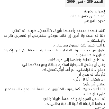
العدد 289 - تموز 2009
إغتراب وغربـة
إعداد: علي حسن فرحات
مخرج تلفزيوني
تنهّد تنهدة عميقة وأعقبها بأووف (تأفّفية)... طويلة، ثم تمتم:
«ها قد عدت ولا أدري إن كانت عودتي ستفرحني أو تشعرني بالراحة
والإطمئنان...
يا ألله! كيف مرّت السنون بسرعة!...».
تناول من جيب سترته الداخلية علبة معدنية، فتحها من دون إكتراث
وتناول منها سيجارة.
ثم أطبق العلبة وأعادها إلى حيث كانت.
وقبل أن يشعل السيجارة استدرك بلباقة وهو يقدّمها لي:
«عفواً... لا تؤاخذني... لم أعد أركّز...تفضل...!».
فأومأت له بيدي أن:
«لا شكراً... أنا لا أدخّن».
تبسّم، ثم علّق:
«أنا أعرف ضررها كما يعرف الكثيرون ضرر المعلّبات. ومع ذلك يقدمون
على تناولها...».
ثم أشعل السيجارة وأخذ نفساً طويلاً وتابع:
«لعلها الرفيقة الأخيرة الباقية بجانبي...».
ثم تابع: