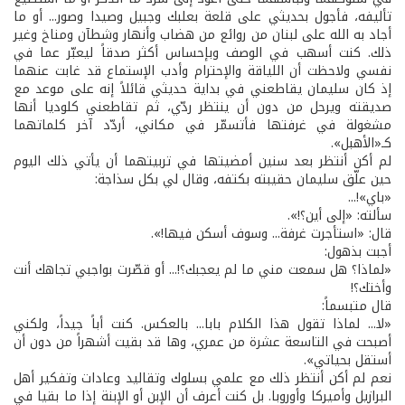
تأليفه، فأجول بحديثي على قلعة بعلبك وجبيل وصيدا وصور... أو ما
أجاد به الله على لبنان من روائع من هضاب وأنهار وشطآن ومناخ وغير
ذلك. كنت أسهب في الوصف وبإحساس أكثر صدقاً ليعبّر عما في
نفسي ولاحظت أن اللياقة والإحترام وأدب الإستماع قد غابت عنهما
إذ كان سليمان يقاطعني في بداية حديثي قائلاً إنه على موعد مع
صديقته ويرحل من دون أن ينتظر ردّي، ثم تقاطعني كلوديا أنها
مشغولة في غرفتها فأتسمّر في مكاني، أردّد آخر كلماتهما
كـ«الأهبل».
لم أكن أنتظر بعد سنين أمضيتها في تربيتهما أن يأتي ذلك اليوم
حين علّق سليمان حقيبته بكتفه، وقال لي بكل سذاجة:
«باي»!...
سألته: «إلى أين؟!».
قال: «استأجرت غرفة... وسوف أسكن فيها!».
أجبت بذهول:
«لماذا؟ هل سمعت مني ما لم يعجبك؟!... أو قصّرت بواجبي تجاهك أنت
وأختك؟!
قال متبسماً:
«لا... لماذا تقول هذا الكلام بابا... بالعكس. كنت أباً جيداً، ولكني
أصبحت في التاسعة عشرة من عمري، وها قد بقيت أشهراً من دون أن
أستقل بحياتي».
نعم لم أكن أنتظر ذلك مع علمي بسلوك وتقاليد وعادات وتفكير أهل
البرازيل وأميركا وأوروبا. بل كنت أعرف أن الإبن أو الإبنة إذا ما بقيا في