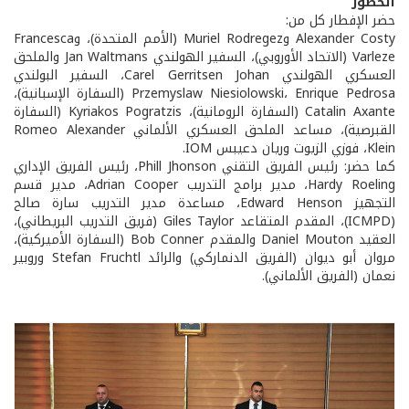
الحضور
حضر الإفطار كل من:
Alexander Costy وMuriel Rodregez (الأمم المتحدة)، وFrancesca
Varleze (الاتحاد الأوروبي)، السفير الهولندي Jan Waltmans والملحق
العسكري الهولندي Carel Gerritsen Johan، السفير البولندي
Przemyslaw Niesiolowski، Enrique Pedrosa (السفارة الإسبانية)،
Catalin Axante (السفارة الرومانية)، Kyriakos Pogratzis (السفارة
القبرصية)، مساعد الملحق العسكري الألماني Romeo Alexander
Klein، فوزي الزيوت وريان دعيبس IOM.
كما حضر: رئيس الفريق التقني Phill Jhonson، رئيس الفريق الإداري
Hardy Roeling، مدير برامج التدريب Adrian Cooper، مدير قسم
التجهيز Edward Henson، مساعدة مدير التدريب سارة صالح
(ICMPD)، المقدم المتقاعد Giles Taylor (فريق التدريب البريطاني)،
العقيد Daniel Mouton والمقدم Bob Conner (السفارة الأميركية)،
مروان أبو ديوان (الفريق الدنماركي) والرائد Stefan Fruchtl وروبير
نعمان (الفريق الألماني).