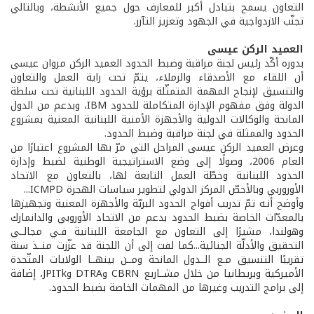
التعاون يسمح بتبادل أكبر للمعارف حول جميع الأنشطة، وبالتالي
تجنّب الازدواجية في الجهود وتعزيز التآزر.
العميد الركن عيسى
بدوره أكّد رئيس لجنة مراقبة وضبط الحدود العميد الركن مروان عيسى
أن اللقاء مع الأصدقاء والزملاء، يتمّ تحت راية العمل والتعاون
والتنسيق لإنجاح المهمة المتمثّلة برؤية الحدود اللبنانية تحت سلطة
الدولة وفق مفهوم الإدارة المتكاملة للحدود IBM، وبدعم من الدول
المانحة والوكالات الدولية والأجهزة الأمنية اللبنانية المعنية بمشروع
الحدود والممثلة في لجنة مراقبة وضبط الحدود.
وعرض العميد الركن عيسى المراحل التي مرّ بها المشروع اعتبارًا من
العام 2006، وصولًا إلى وضع الاستراتيجية الوطنية لضبط وإدارة
الحدود اللبنانية وخطّة العمل التابعة لها، بالتعاون مع الاتحاد
الأوروربي وبالأخصّ المركز الدولي لتطوير سياسات الهجرة ICMPD...
وأوضح أنـه تمّ تدريب أفواج الحدود البريّة والأجهزة المعنية وتجهيزها
بالمعدّات الخاصة بضبط الحدود بدعم من الاتحاد الأوروبي والدانمارك
وهولندا، مشيرًا إلى التعاون مع الجامعة اللبنانية فـي مجالــي
التحقيق والأدلّة الجنائية...كما لفت إلى أن اللجنة قد عزّزت منــذ سنة
تقريبًا التنسيق مـع الــدول المانحة ومــن بينهــا الولايات المتّحدة
الأميركية وبريطانيا من خلال مشــاريع CBRN وDTRA وJPITk، إضافة
إلى برامج التدريب وغيرها من المهمات الخاصة بضبط الحدود.