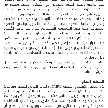
لجنة مراقبة وضبط الحدود بالتعاون مع الأجهزة الأمنية وبدعم من
الجهات الدولية الصديقة، ما أدّى إلى تحقيق العديد من الإنجازت
الحيوية على صعيد ضبط الحدود، وبخاصة الشمالية والشرقية...
وأضاف: «بهدف مواجهة تحدّيات الإرهاب والهجرة غير الشرعية
والجرائم العابرة للحدود، يجب أن نكثّف التعاون وننسّق الجهود
المشتركة بغية دعم المؤسسة العسكرية، سواء عبر توفير الأعتدة
والأسلحة والتقنيات الخاصة لمراقبة الحدود، أو عبر تبادل المعلومات
والخبرات. وإذا كان لهذا التعاون أثر إيجابي مباشر على الأمن
والاستقرار في لبنان، فإنه ينعكس كذلك بشكل غير مباشر على
الاستقرار الإقليمي والدولي، لما يؤديه بلدنا من دور فاعل في محاربة
الإرهاب ومكافحة عمليات التسلّل وتهريب الأشخاص، لا سيّما باتجاه
دول أوروبا...».
ختامًا حيّا العماد عون الحاضرين، متوجّهًا بالشكر والتقدير إلى الدول
الصديقة والوكالات والجهات الداعمة للبنان على تعاونها المستمرّ مع
الجيش اللبناني.
السفير الصلح
نوّه الممثل الإقليمي لمكتب ICMPD (المركز الدولي لتطوير سياسات
الهجرة في لبنان) السفير السابق عبد المولى الصُلح بالدور الوطني
الذي يضطلع به الجيش اللبناني مشيرًا إلى أنّه يعمل بشكل وثيق مع
لجنة مراقبة وضبط الحدود BCC منذ إطلاق مشروع الإدارة المتكاملة
للحدود في لبنان، والممّول من الاتحاد الأوروبي. واعتبر الصلح أن