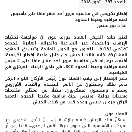
العدد 397 - تموز 2018
إفطار تكريمي في مناسبة مرور أحد عشر عامًا على تأسيس
لجنة مراقبة وضبط الحدود
إعداد: تريز منصور
اعتبر قائد الجيش العماد جوزف عون أنّ مواجهة تحدّيات
الإرهاب والهجرة غير الشرعية والجرائم العابرة للحدود
تقتضي تكثيف التعاون مع الدول المانحة وتنسيق الجهود
المشتركة. كلام قائد الجيش جاء خلال مأدبة إفطار تكريمية،
أقيمت برعايته في مناسبة مرور أحد عشر عامًا على تأسيس
لجنة مراقبة وضبط الحدود BCC، في نادي الرتباء المركزي في
الفياضية.
حضر الإفطار إلى جانب العماد عون رئيس الأركان اللواء الركن
حاتم ملاّك وممثلون عن الأمم المتحدة والاتحاد الأوروبي
وسفراء وملحقون عسكريون، فضلًا عن ممثلي منظمات
وهيئات دولية، ورئيس لجنة مراقبة وضبط الحدود العميد
الركن مروان عيسى وعدد كبير من ضباط الجيش.
العماد عون
استهلّ قائد الجيش كلمته بالإشارة إلى أنّ الأمن الحدودي من
المرتكزات الأساسية التي يقوم عليها الأمن الوطني... لافتًا إلى أن
الجيش اللبناني اتخذ في هذا الإطار سلسلة إجراءات أبرزها تأسيس