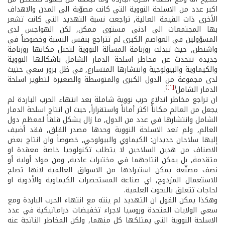
اكبر عدد من الاسلحة النووية التي كانت مصوّبة الى المدن والاهداف
الأخرى ذات القيمة العالية, تراجعت نسبة التهديد التي كانت تشعر
بها المجتمعات الى ادنى مستوى ممكن, لكن الهواجس لدى
المسؤولين في العواصم الكبرى لم تتراجع بنفس النسبة وخصوصاً في
واشنطن, حيث تبدلت روزنامة المسألة النووية لتحتل مكانها روزنامة
جديدة تتحدث عن مخاطر اسلحة الدمار الشامل باشكالها النووية
والكيماوية والبيولوجية وانتشارها المتسارع, في ظل بروز سعي حثيث
لدى مجموعة من الدول الكبرى والمتوسطة والصغيرة لتطوير اسلحة
)
[1]
(
الدمار الشامل
.
ان تراجع مخاطر اندلاع حرب نووية شاملة بعد انتهاء الحرب الباردة لم
يجعل من العالم مكاناً اكثر أماناً واستقراراً, حيث ان انتاج اسلحة الدمار
الشامل وانتشارها في عدد من الدول, ما زال يشكل قلقاً لمعظم دول
العالم, ولم تعد الاسلحة النووية وحدها مصدر القلق, فقد أضيف
إليها سلاحان جديدان: الكيماوي والبيولوجي, خصوصاً وان انتاج بعض
الاصناف من هذين السلاحين لا يتطلب تكنولوجيا خاصة معقدة او
متقدمة, بل يمكن انتاجهما في مختبرات عادية, ومن مواد أولية أو
نصف مصنّعة يمكن استيرادها من الاسواق العالمية لانها تصلح
للاستعمال المزدوج, اي صناعة المستحضرات الكيماوية والأدوية او
لحاجات تتعلق بالبحوث العلمية.
وهكذا يمكن القول ان التهديد لم ينته مع انتهاء الحرب الباردة ومع
سعي الولايات المتحدة وروسيا لاجراء تخفيضات دراماتيكية في عدد
الاسلحة النووية التي يمتلكها كل منهما, ولكن المخاطر الناتجة عنه