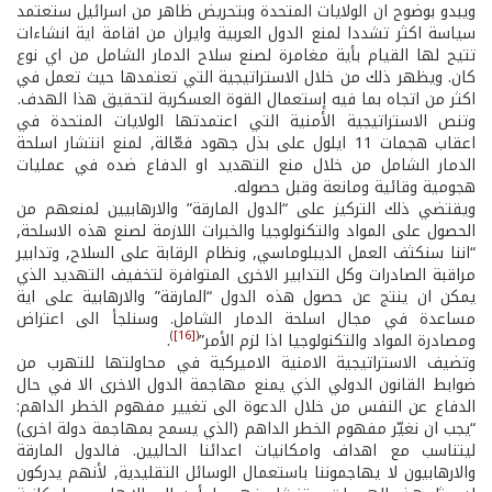
ويبدو بوضوح ان الولايات المتحدة وبتحريض ظاهر من اسرائيل ستعتمد
سياسة اكثر تشددا لمنع الدول العربية وايران من اقامة اية انشاءات
تتيح لها القيام بأية مغامرة لصنع سلاح الدمار الشامل من اي نوع
كان. ويظهر ذلك من خلال الاستراتيجية التي تعتمدها حيث تعمل في
اكثر من اتجاه بما فيه إستعمال القوة العسكرية لتحقيق هذا الهدف.
وتنص الاستراتيجية الأمنية التي اعتمدتها الولايات المتحدة في
اعقاب هجمات 11 ايلول على بذل جهود فعّالة, لمنع انتشار اسلحة
الدمار الشامل من خلال منع التهديد او الدفاع ضده في عمليات
هجومية وقائية ومانعة وقبل حصوله.
ويقتضي ذلك التركيز على “الدول المارقة” والارهابيين لمنعهم من
الحصول على المواد والتكنولوجيا والخبرات اللازمة لصنع هذه الاسلحة,
“اننا سنكثف العمل الديبلوماسي, ونظام الرقابة على السلاح, وتدابير
مراقبة الصادرات وكل التدابير الاخرى المتوافرة لتخفيف التهديد الذي
يمكن ان ينتج عن حصول هذه الدول “المارقة” والارهابية على اية
مساعدة في مجال اسلحة الدمار الشامل. وسنلجأ الى اعتراض
)
[16]
(
ومصادرة المواد والتكنولوجيا اذا لزم الأمر”
.
وتضيف الاستراتيجية الامنية الاميركية في محاولتها للتهرب من
ضوابط القانون الدولي الذي يمنع مهاجمة الدول الاخرى الا في حال
الدفاع عن النفس من خلال الدعوة الى تغيير مفهوم الخطر الداهم:
“يجب ان نغيّر مفهوم الخطر الداهم (الذي يسمح بمهاجمة دولة اخرى)
ليتناسب مع اهداف وامكانيات اعدائنا الحاليين. فالدول المارقة
والارهابيون لا يهاجموننا باستعمال الوسائل التقليدية, لأنهم يدركون