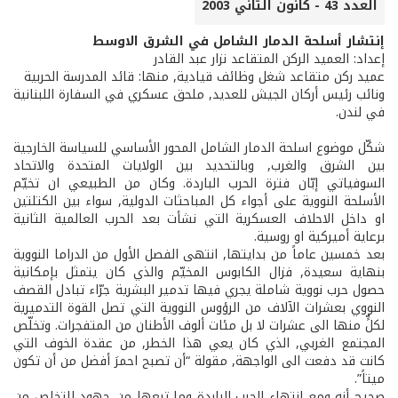
العدد 43 - كانون الثاني 2003
إنتشار أسلحة الدمار الشامل في الشرق الاوسط
إعداد: العميد الركن المتقاعد نزار عبد القادر
عميد ركن متقاعد شغل وظائف قيادية, منها: قائد المدرسة الحربية
ونائب رئيس أركان الجيش للعديد, ملحق عسكري في السفارة اللبنانية
في لندن.
شكّل موضوع اسلحة الدمار الشامل المحور الأساسي للسياسة الخارجية
بين الشرق والغرب, وبالتحديد بين الولايات المتحدة والاتحاد
السوفياتي إبّان فترة الحرب الباردة. وكان من الطبيعي ان تخيّم
الأسلحة النووية على أجواء كل المباحثات الدولية, سواء بين الكتلتين
او داخل الاحلاف العسكرية التي نشأت بعد الحرب العالمية الثانية
برعاية أميركية او روسية.
بعد خمسين عاماً من بدايتها, انتهى الفصل الأول من الدراما النووية
بنهاية سعيدة, فزال الكابوس المخيّم والذي كان يتمثل بإمكانية
حصول حرب نووية شاملة يجري فيها تدمير البشرية جرّاء تبادل القصف
النووي بعشرات الآلاف من الرؤوس النووية التي تصل القوة التدميرية
لكلٍّ منها الى عشرات لا بل مئات ألوف الأطنان من المتفجرات. وتخلّص
المجتمع الغربي, الذي كان يعي هذا الخطر, من عقدة الخوف التي
كانت قد دفعت الى الواجهة, مقولة “أن تصبح احمرَ أفضل من أن تكون
ميتاً”.
صحيح أنه ومع انتهاء الحرب الباردة وما تبعها من جهود للتخلص من