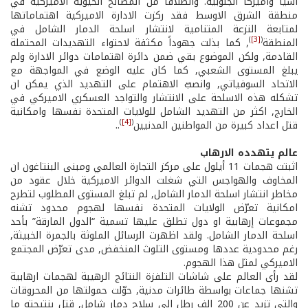
آسيا وأميركا الجنوبية. وانطلاقاً من المصالح الحيوية الاميركية في
منطقة الشرق الاوسط فقد ركزت الادارة الاميركية اهتماماتها
لمتابعة النزعة المتنامية لانتشار اسلحة الدمار الشامل في
)
[3]
(
المنطقة
, كما بذلت جهوداً مكثفة لاحتواء التهديدات المحتملة
القادمة, ولكن الموضوع بقي ضمن دائرة اهتمامات دوائر الادارة ولم
يبلغ المستوى الشعبي, كما كان عليه الوضع في المواجهة مع
الاتحاد السوفياتي, وانصبّ الاهتمام على التهديد الذي يمكن ان
تشكله هذه الاسلحة على الانتشار والتواجد العسكري الاميركي في
الخارج, اكثر من التهديد الشامل للولايات المتحدة نفسها وامكانية
)
[4]
(
قتل اعداد كبيرة من المواطنين المدنيين
..
عالم يتهدده الارهاب
اثبتت هجمات 11 أيلول على مركز التجارة العالمي ومبنى البنتاغون ان
المخاوف والهواجس التي شغلت الدوائر الاميركية خلال عقود من
مخاطر انتشار اسلحة الدمار الشامل, لم تبلغ المستوى المطلوب لتطرح
امكانية تعرّض الولايات المتحدة نفسها لهجوم محدود تشنه
مجموعات إرهابية او دول تطلق عليها تسمية “الدول المارقة” بأحد
اسلحة الدمار الشامل. ولقد اظهرت الرسائل الملوثة بالجمرة الخبيثة,
رغم محدودية عددها ومستوى التلوث المنخفض, مدى تعرّض المجتمع
الاميركي لمثل هذا الهجوم.
لقد رأى العالم على شاشات التلفزة النتائج الرهيبة لهجمات ارهابية
تشنها جماعات بواسطة طائرات مدنية, حوّلت حمولتها من المحروقات
والتي تزيد عن 200 الف رطل الى سلاح دمار شامل, قتل بنتيجته ما