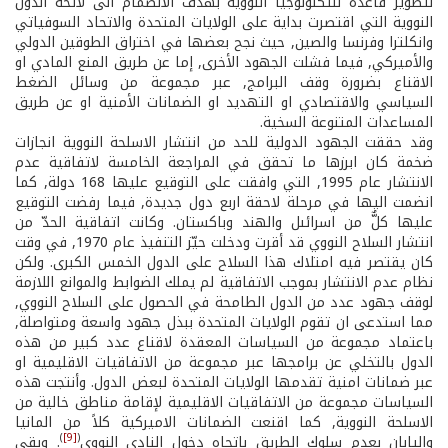
لتطوير قاعدة للتكنولوجيا النووية بهدف الانضمام الى لائحة الدول
النووية التي اقتصرت بداية على الولايات المتحدة والاتحاد السوفياتي
وانكلترا وفرنسا والصين, حيث نجح بعضها في اختراق الطوقين الدولي
والأميركي, فيما فشلت الجهود الأخرى, إما عن طريق المنع المادي او
الاقناع بضرورة وقف البرامج, عبر مجموعة من وسائل الضغط
السياسي والاقتصادي او التهديد او الضمانات الأمنية او عن طريق
المساعدات المتنوعة السخية.
وقد حققت الجهود الدولية للحد من انتشار الاسلحة النووية انجازات
ضخمة كان ابرزها ما تحقق في المراجعة الخامسة لاتفاقية عدم
الانتشار عام 1995, التي وافقت على التوقيع عليها 168 دولة, كما
انضمت اليها في مرحلة لاحقة اربع دول جديدة, فيما رفضت التوقيع
عليها كلٌّ من اسرائىل والهند وباكستان. وكانت اتفاقية الحدّ من
انتشار السلاح النووي قد أقرت ودخلت حيّز التنفيذ عام 1970, في وقت
كان يقتصر فيه امتلاك هذا السلاح على الدول الخمس الكبرى. ولكن
نظام عدم الانتشار بموجب الاتفاقية لم يملك الضوابط والموانع اللازمة
لوقف جهود عدد من الدول الطامحة في الحصول على السلاح النووي,
مما استدعى ان تقوم الولايات المتحدة ببذل جهود واسعة ومتواصلة,
باعتماد مجموعة من السياسات المعقدة لاقناع عدد كبير من هذه
الدول بالتخلي عن برامجها عبر مجموعة من الاتفاقيات الاقليمية او
عبر ضمانات امنية تقدمها الولايات المتحدة لبعض الدول. وأنتجت هذه
السياسات مجموعة من الاتفاقيات الاقليمية لإقامة مناطق خالية من
الاسلحة النووية, كما اقنعت الضمانات الاميركية كلاً من المانيا
)
[9]
(
واليابان بعدم سلوك الطريق باتجاه دخول النادي النووي
. وبقي