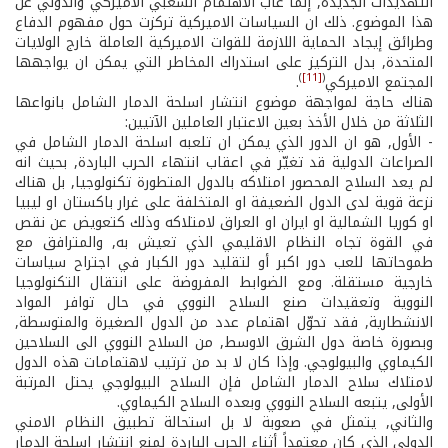
التهديدات الجديدة, إنما غاب الاهتمام الشعبي الاميركي والدولي عن
هذا الموضوع. ذلك ان السياسات الاميركية تركزت حول مفهوم الدفاع
وطرائق إيجاد الحماية اللازمة للقوات الاميركية العاملة خارج الولايات
المتحدة, بدل التركيز على استدراك المخاطر التي يمكن ان يواجهها
)
[11]
(
المجتمع الاميركي
.
هناك حاجة لمواجهة موضوع انتشار اسلحة الدمار الشامل بانواعها
الثلاثة من خلال الأخذ بعين الاعتبار العاملين الآتيين:
-­ الأول, هو ان الدور الذي يمكن ان تلعبه اسلحة الدمار الشامل في
الصراعات الدولية قد تغيّر في اعقاب انتهاء الحرب الباردة, بحيث انه
لم يعد السلاح المحصور امتلاكه بالدول المتطورة تكنولوجيا, بل هناك
نزعة قوية لدى الدول الضعيفة او المتخلفة على غرار باكستان او ليبيا
او كوريا الشمالية او ايران او العراق لامتلاكه وذلك كتعويض عن نقص
في القوة تجاه النظام الاقليمي الذي تعيش به, والمترافق مع
طموحاتها للعب دور اكبر أو لتقليد دور الكبار في اجتراح سياسات
خارجية مستقلة. ومع الضوابط المفروضة على انتقال التكنولوجيا
النووية وتعقيدات صنع السلاح النووي في حال توافر المواد
الانشطارية, فقد تحوّل اهتمام عدد من الدول الصغيرة والمتوسطة,
وبصورة خاصة دول الشرق الاوسط, من السلاح النووي الى السلاحين
الكيماوي والبيولوجي. وإذا كان لا بد من ترتيب لاهتمامات هذه الدول
لامتلاك سلاح الدمار الشامل فإن السلاح البيولوجي يحتل المرتبة
الأولى, يتبعه السلاح النووي وبعده السلاح الكيماوي.
والثاني, يتمثل في صعوبة لا بل استحالة تطبيق النظام الامني
الدولي الذي كان معتمداً أثناء الحرب الباردة لمنع انتشار اسلحة الدمار