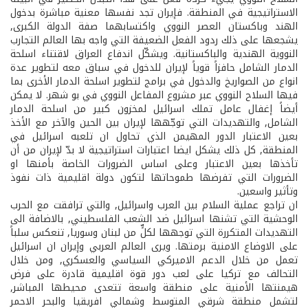
الاستراتيجية في المنطقة. فإيران تجد نفسها معنية مباشرة بدخول
الهند وباكستان العصر النووي واكتسابهما صفة الدولة الكبرى,
يشجعها على ذلك ردود الفعل الضعيفة التي واجه بها العالم التجارب
النووية الهندية والباكستانية. ويشكّل اندفاع العراق لاقتناء اسلحة
الدمار الشامل حافزاً قوياً لإيران للدخول في سباق معه لتطوير عدة
انواع من الصواريخ والدخول في برامج لتطوير اسلحة الدمار الأخرى بما
فيها السلاح النووي عبر مشروع المفاعل النووي في بو شهر. لا يمكن
أيضاً إغفال عامل تملك اسرائيل لمخزون كبير من اسلحة الدمار
الشامل, والتهديدات التي توجّهها لإيران بين الحين والآخر مع الأخذ
بعين الاعتبار الدور المهيمن الذي تحاول ان تلعبه اسرائيل في
المنطقة, كل ذلك يشكل ايضا اعتبارات استراتيجية لا بدّ لإيران من أن
تأخذها بعين الاعتبار وعلى اساس الضرورات الخاصة بأمنها او
الضرورات التي تفرضها طموحاتها لتكون دولة اقليمية ذات نفوذ
وتأثير واسعين.
ان تراجع عملية السلام بين العرب واسرائيل, والتي ترافقت مع الحرب
الوحشية التي تشنها اسرائيل ضد الشعب الفلسطيني, بالاضافة الى
التهديدات المتكررة التي توجهها لكلٍّ من لبنان وسوريا, تنعكس سلباً
على الاوضاع الامنية برمتها. ويرى العالم العربي وإيران ان اسرائيل
تعمل من خلال الدعم الاميركي السياسي والعسكري, ومن خلال
التحالف مع تركيا على لعب دور قوة اقليمية قادرة على فرض
هيمنتها الأمنية على منطقة واسعة تتعدى محيطها المباشر,
لتشمل منطقة شرقي المتوسط وشمالي افريقيا والبحر الاحمر