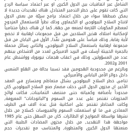
الشامل عبر اتفاقيات بين الدول الكبرى او عبر اعتماد سياسة الردع
التي كانت تقوم على خطر التدمير المتبادل. هناك تهديدات جديدة لا
يمكن ضبطها سواء من خلال اعتماد برامج سريّة من بعض الدول
لانتاج السلاح البيولوجي او الكيماوي وذلك نظراً للاستعمال المزدوج
لمعظم المكونات اللازمة لصنعه من جهة, كما ان هناك خطراً متنامياً
لإمكانية امتلاك هذين السلاحين من قبل مجموعات ارهابية لا تخضع
لأية رقابة, وذلك قياساً على هجومين نفّذا, الأول في اليابان من قبل
مجموعة ارهابية باستعمال السلاح البيولوجي, والثاني رسائل محملة
بالجمرة الخبيثة أرسلت في البريد الاميركي لعدد من الاشخاص بينهم
عدد من المسؤولين, وذلك في اعقاب هجمات نيويورك وواشنطن عام
2001 و2002.
وبالرغم من محدودية الهجومين فقد تسببا بحالة من الهلع الشعبي
داخل دوائر الأمن الياباني والأميركي.
تنامى خطر السلاح البيولوجي بشكل متعاظم ومتسارع في العقد
الأخير. ان مخزون الدول التي دخلت مضمار صنع السلاح البيولوجي كان
محدوداً بأصنافه وكمياته حتى منتصف الثمانينات, فكانت لوائح
المخزونات تقتصر على عدد من السموم و”الباتوجانات” المعروفة,
وكانت المخاطر تقتصر على امكانية قتل عدة آلاف في الطرف
المعادي في ما لو استعملت السموم والفيروسات كسلاح من خلال
نشرها بواسطة الصواريخ او الطائرات. كان من السهل حتى عام 1985
مواجهة هذا التهديد, من خلال مخزون المضادات الطبية التي
صنعتها الدول الكبرى والمتطورة, والمتناسب مع تقديرات حجم