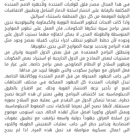
في هذا المجال مصدر قلق للولايات المتحدة ولأجهزة الامم المتحدة
المكلفة بالرقابة على انتشار اسلحة الدمار الشامل وتطبيق الاتفاقيات
الدولية الموقعة من كل دول المنطقة باستثناء اسرائيل.
واذا كانت الابحاث لتطوير الاسلحة النووية والكيماوية والبيولوجية تجري
ضمن برامج سرية تنكرها الحكومات, فان العمل على تطوير الصواريخ
المتوسطة والطويلة المدى, لا يمكن اخفاؤه مهما تسترت الدول على
وجوده لأن خطط التطوير تتطلب اجراء تجارب كفيلة بفضح وجود مثل
هذه البرامج وتحديد نوعية الصواريخ التي يجري تطويرها.
وتنطلق البرامج المعتمدة من قبل بعض الدول العربية وايران من
مشتريات لبعض النماذج من الدول الخارجية او استيراد بعض المكونات
وتطوير السلاح او النظام الصاروخي ضمن برامج خاصة, على غرار ما
فعل العراق مع صواريخ سكود­ب والتي طورها ليزيد من مداها.
الى جانب الجهود المبذولة من قبل الامم المتحدة ووكالاتها الخاصة,
تبذل الولايات المتحدة كل الجهود الممكنة في مختلف الاتجاهات
لمنع او تأخير نزعة الانتشار القوية وذلك عبر الاقناع بالطرق
الديبلوماسية عند اكتشاف البرنامج. وهي تعتبر ان هذه النزعة تصبح
خطرة, عندما تتمكن الدول من التقدم في عملية صنع السلاح بصورة
مستقلة, لأنها تصبح أقل تعرضا للانكفاء تحت الضغوط الديبلوماسية.
ويمثل العراق وكوريا افضل مثال لهذه الحالة, حيث استوجب موضوع
نزع اسلحة العراق جهوداً دولية واسعة ترافقت مع تطبيق عقوبات
اقتصادية وتدابير حظر الى جانب عمليات التفتيش الطويلة واللجوء
الى اعمال عسكرية متواصلة قد تصل هذه المرة, اذا لم ينجح