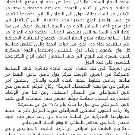
اسلحة الدمار الشامل والتخلي ايضاً عن دعم او تشجيع المنظمات
الارهابية. ويمكن ان تشمل الجهود الاميركية مجموعة واسعة من
التدابير, من انشاء تحالف دولي الى التعاون الثنائي وخصوصاً التعاون
مع روسيا والصين لمنع تصدير المواد والمعدات التي تستعمل في
صنع سلاح الدمار الشامل باتجاه دول الشرق الاوسط. ويمكن في هذا
الاطار اتخاذ السياسة التي تعتمدها الولايات المتحدة تجاه العراق من
خلال اتهامه بحيازة سلاح الدمار الشامل كنموذج للسياسة الاميركية
التي ستعتمد تجاه دول اخرى في مراحل لاحقة والتي تفترض ممارسة
كل انواع الضغوط وانتداب فرق للتفتيش, واستعمال القوة العسكرية
للضرب بقسوة عند اللزوم, الى جانب استعمال افضل انواع التكنولوجيا
للتجسس على هذه الدول.
في المرحلة التي تلت انتهاء الحرب الباردة مباشرة, كانت السياسة
الاميركية في الشرق الاوسط تتركز حول تأمين تدفق النفط من
منابعه وتأمين خطوط شحنه باتجاه الغرب واليابان, وتحقيق امن
اسرائيل في مواجهة “التهديدات العربية”. وكان التركيز الاساسي على
الامن الاسرائيلي قبل المصالح النفطية, ومن هنا فان الولايات
المتحدة قد اعتمدت سياسة مركّبة, تسمح بمنع المفاجآت التي تهدد
الامن الاسرائيلي على غرار ما حدث عام 1973 من ابرز عناصرها:
اولاً: زيادة التفوق العسكري الاسرائيلي بتزويد اسرائيل بآخر ما انتجته
التكنولوجيا الاميركية من اسلحة جديدة في وقت خسر فيه العرب
المصدر الاساسي لمدهم بالسلاح, الا وهو الإتحاد السوفياتي.
ثانيا: رفع العلاقة مع اسرائيل الى درجة الحليف الاستراتيجي والتي
بدأت في عهد ريغان وتطورت في ما بعد لتصبح اسرائيل في مصاف