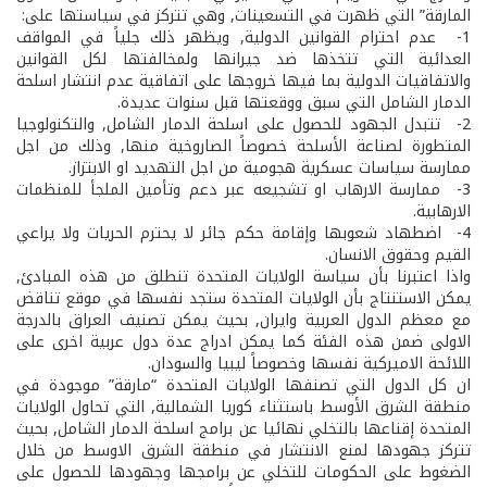
المارقة” التي ظهرت في التسعينات, وهي تتركز في سياستها على:
1- ­ عدم احترام القوانين الدولية, ويظهر ذلك جلياً في المواقف
العدائية التي تتخذها ضد جيرانها ولمخالفتها لكل القوانين
والاتفاقيات الدولية بما فيها خروجها على اتفاقية عدم انتشار اسلحة
الدمار الشامل التي سبق ووقعتها قبل سنوات عديدة.
2- ­ تتبدل الجهود للحصول على اسلحة الدمار الشامل, والتكنولوجيا
المتطورة لصناعة الأسلحة خصوصاً الصاروخية منها, وذلك من اجل
ممارسة سياسات عسكرية هجومية من اجل التهديد او الابتزاز.
3- ­ ممارسة الارهاب او تشجيعه عبر دعم وتأمين الملجأ للمنظمات
الارهابية.
4- ­ اضطهاد شعوبها وإقامة حكم جائر لا يحترم الحريات ولا يراعي
القيم وحقوق الانسان.
واذا اعتبرنا بأن سياسة الولايات المتحدة تنطلق من هذه المبادئ,
يمكن الاستنتاج بأن الولايات المتحدة ستجد نفسها في موقع تناقض
مع معظم الدول العربية وايران, بحيث يمكن تصنيف العراق بالدرجة
الاولى ضمن هذه الفئة كما يمكن ادراج عدة دول عربية اخرى على
اللائحة الاميركية نفسها وخصوصاً ليبيا والسودان.
ان كل الدول التي تصنفها الولايات المتحدة “مارقة” موجودة في
منطقة الشرق الأوسط باستثناء كوريا الشمالية, التي تحاول الولايات
المتحدة إقناعها بالتخلي نهائيا عن برامج اسلحة الدمار الشامل, بحيث
تتركز جهودها لمنع الانتشار في منطقة الشرق الاوسط من خلال
الضغوط على الحكومات للتخلي عن برامجها وجهودها للحصول على