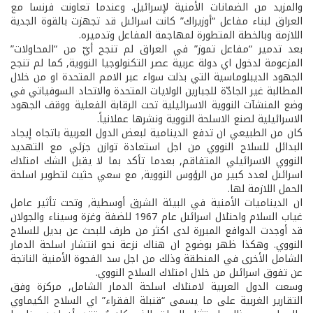
والمزيد من الضمانات الأمنية لإسرائيل. وعندما تعاونت فرنسا مع
العراق لبناء مفاعل “أوزيراك” كانت اسرائىل قد تجهزت بالقوة الجدية
اللازمة وبالخطة المتطورة لمهاجمة المفاعل وتدميره.
بعد تدمير “مفاعل تموز” في العراق لم تنجح أيّ من “المحاولات”
المزعومة لدخول اي دولة عربية عصر التكنولوجيا النووية, كما لم تنجح
الجهود الديبلوماسية التي بذلت سواء عبر الامم المتحدة او من خلال
المطالبة غير الجادّة للجبارين الولايات المتحدة والاتحاد السوفياتي في
وضع المنشآت النووية الاسرائيلية تحت الرقابة الفعلية ووقف الجهود
الاسرائيلية لصنع الاسلحة النووية ونشرها عملانياً.
كان من الطبيعي ان تدفع الدينامية لبعض الدول العربية باتجاه إيجاد
البدائل للسلاح النووي من اجل استعادة توازن جزئي مع التهديد
النووي الاسرائيلي المتفاقم, بعدما تأكد بما لا يقبل الشك امتلاك
اسرائىل لعدد كبير من الرؤوس النووية, مع سعي حثيث لتطوير اسلحة
الحمل اللازمة لها.
ان الديناميات الأمنية في البيئة الشرق أوسطية, وتحت تأثير عامل
غياب السلام واحتلال اسرائىل عام 1967 للضفة وغزة وسيناء والجولان
قد أوجدت الدوافع المبررة لدى اكثر من طرف للبحث عن بديل للسلاح
النووي. وهكذا ظهر بوضوح ان هناك نزعة نحو انتشار اسلحة الدمار
الشامل الأخرى في المنطقة وذلك من اجل سد الفجوة الأمنية الناتجة
عن تفوق اسرائىل من خلال امتلاك السلاح النووي.
وسعت الدول العربية لامتلاك اسلحة الدمار الشامل, مركزة وفق
التقارير الغربية على ما يسمى “قنبلة الفقراء” اي السلاح الكيماوي