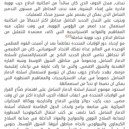
تبدلت, فبدل الخوف الذي كان سائداً من امكانية اندلاع حرب نووية
قادرة على إفناء البشرية, فقد تدنت المخاطر الى مستوى التدمير
الشامل الذي يمكن ان يقتصر على مسرح محدّد للعمليات.
ويترتب على التبدل الجديد الحاصل مخاطر اكثر احتمالاً من امكانية
استعمال عدد اصغر من الرؤوس النووية, في وقت تغيّرت فيه
المفاهيم والقواعد الاستراتيجية التي كانت معتمدة للتقليل من
)
[2]
(
مخاطر اندلاع حرب نووية شاملة
.
مع ازدياد دور الولايات المتحدة تعاظماً بعد ان أصبحت القوة العظمى
الوحيدة في العالم غداة تفكك الاتحاد السوفياتي, كان من الطبيعي
ألا تتجاهل تنامي الخطر الجديد الناتج عن الانتشارالمتسارع لأسلحة
الدمار الشامل, وخصوصاً في مناطق الشرق الاوسط وشبه القارة
الهندية والشرق الاقصى, والتي ما زالت غارقة في نزاعات إقليمية
مزمنة, تهدد باندلاع حروب يمكن ان تتوسع لاستعمال اسلحة الدمار
الشامل, خصوصاً في غياب الاستراتيجيات والمفاهيم المتطورة التي
يمكن ان تضبط او تحدّ من استعمالها.
استحوذ موضوع انتشار اسلحة الدمار الشامل على اهتمام صَنّاع القرار
في الولايات المتحدة في اعقاب انتهاء الحرب الباردة اكثر من اي وقت
مضى, حيث ركزت دوائر وزارتي الدفاع والخارجية ووكالة المخابرات
المركزية على متابعة برامج وابحاث الدول الطامحة لامتلاك أسلحة
الدمار الشامل, كما تابعت عن كثب انتقال التكنولوجيا المتطورة
لصناعة السلاح النووي والصواريخ والمواد الداخلة في صناعة السلاح
الكيماوي والبيولوجي باتجاه مناطق أبرزها: الشرق الأوسط, جنوبي