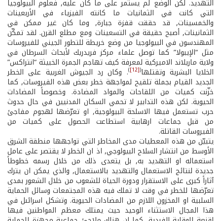
التهديد. لكن الوضع لم يستمر على ما كان عليه, فعلوم البيولوجيا
التي كانت في الثمانيات ما كانته الفيزياء في الأربعينات
والخمسينات, قد حققت قفزة جبارة, وما كان غير ممكن في
الثمانينات, أصبح حقيقة في التسعينات ومع مطلع القرن. لقد تمكّن
المهندسون في البيولوجيا من وضع خريطة للتطور الجيني للفيروسات
مثل “الإيبولا” كما توصل علماء مركز فريدريك لأبحاث السرطان في
ولاية ماريلاند الاميركية لمعرفة كيف تهاجم الجمرة الخبيثة “انتراكس”
)
[12]
(
الخلايا البشرية وتقتلها
. وكان رد الجيوش الغربية على الخطر
الجديد القيام بجملة تلقيح لمواجهة خطر بعض هذه الفيروسات, كما
خزّنت كميات من اللقاحات والمواد المضادة. وخصوصاً المضادات
الحيوية. لكن هذه التدابير لا تحمي السكان المدنيين في حال حدوث
حرب تستعمل فيها الاسلحة البيولوجية, او تعرّضها لهجوم مفاجئ
من قبل جماعات ارهابية استطاعت الحصول على كميات من
الفيروسات القاتلة.
يتبيّن من هذه المعطيات مدى المخاطر التي تواجهها منطقة الشرق
الأوسط من انتشار السلاح البيولوجي, اذ ان الخطر لا يقتصر على عامل
استعماله او التهديد به, بل يتعدى ذلك من خلال رسمه خطوطاً
جديدة لنتائج الاستعمال والتهديد بالاستعمال, والذي يمكن ان يترك
آثاراً كبرى على الاستقرار ودورة الحياة للشعوب من خلال الشعور بمدى
تعرّضها للخطر في وقت لا تملك فيه هذه المجتمعات وسائل الحماية
السلبية او المخزون اللازم من المضادات الحيوية. وتشكل اسرائىل في
هذا المجال الاستثناء الوحيد حيث يمتلك معظم المواطنين فيها
اقنعة للوقاية الفردية, كما ان هناك ملاجئ جماعية مجهزة للحماية