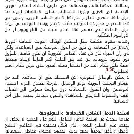
ومخالفة لتعهداتهما, وضعتهما على طريق امتلاك السلاح النووي.
بالإضافة الى العراق وكوريا الشمالية, تساق الاتهامات اليوم ضدّ
إيران بانها تسعى لتطوير قدراتها لانتاج السلاح النووي, وتجري في
هذا الخصوص محاولات اميركية حثيثة لاقناع روسيا بالتوقف عن تزويد
ايران بالطاقة التي تسمح لها بانتاج قنبلة من البلوتونيوم أو من
الأورانيوم المكثّف.
وهناك جهود مكثفة تبذل لتمكين الوكالة الدولية للطاقة النووية
(IAEA) من اكتشاف اي خرق من الدول الموقعة على المعاهدة, ولكن
في رأي الخبراء فان كل هذه التدابير الضرورية لن تكون كافية, للحؤول
دون حدوث خروقات. من هنا تبرز الحاجة أكثر الحاحاً لإيجاد منظمة
أمنية داخل نظام الحد من الانتشار تملك القدرة على فرض نظام المنع
)
[10]
(
المطلوب
.
لا يمكن بالوسائل المتوفرة الآن الاعتماد على ان معاهدة الحد من
انتشار الاسلحة النووية توفر الوسائل اللازمة لضمان التزام الاعضاء
الموقعين, وان القبول بالضمانات دون مراجعة سيؤدي الى اضعاف
الثقة والسقوط التدريجي للمعاهدة والقبول بمخاطر جديدة على أمن
الانسانية.
اسلحة الدمار الشامل الكيماوية والبيولوجية
عندما نتحدث عن اسلحة الدمار الشامل اليوم فان الحديث لا يمكن ان
يقتصر على السلاح النووي, الذي شكّل بمفرده في الماضي السلاح
الأخطر والأكثر تدميراً بحيث بذلت الجهود لاحتواء مخاطر استعماله,