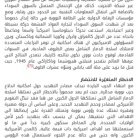
عبر شبكة الانترنت. كذلك فإن الإحتمال المتمثل بالسوق السوداء
بالاضافة الى انتقال المعلومات التقنية عبر الحدود دون رقابة, وضع
مؤسسات الرقابة الدولية على الطاقة النووية في حالة إنذار, خصوصاً
بعد ان شهدت السوق السوداء لتجارة المواد المشعة حركة نشيطة
وغير اعتيادية, استدعت تحركاً ديبلوماسياً اميركياً واسعاً وضاغطاً
باتجاه عدد من الدول كالعراق وايران وكوريا الشمالية وباكستان. ويرى
المسؤولون الاميركيون ان هناك امكانية ان توفر النزاعات المتعددة
لامتلاك اسلحة الدمار الشامل بعض الظروف المادية, في السنوات
القادمة, لوقوع حادث نووي تكون نتائجه كارثية, تتعدى النتائج التي
عرفها العالم بتفجير قنبلتي هيروشيما وناكازاكي عام 1945, حيث
)
[7]
(
قتل ما يزيد على مئة ألف ياباني وشوّه عشرات الالوف
.
الاخطار المتغيّرة للانتشار
مع انتهاء الحرب الباردة تبدلت مصادر التهديد حول امكانية اندلاع
حرب نووية مدمّرة, حيث لم يعد محصوراً بالاخطار التي تمثلها اسلحة
الدمار الشامل التي تمتلكها الدول الكبرى. من هنا فقد تبدّل التقويم
الأميركي لمصادر وحجم التهديد الجديد, وعلى أساس أن دولة صغيرة
وفقيرة تمتلك عدة رؤوس نووية وتمتلك القدرة على إيصالها الى
الاهداف التي تنتقيها, يمكن ان يتسبب ذلك بتهديد كبير لأمن
الولايات المتحدة, وان المخاطر ستكون كبيرة جداً في ما لو
استعملتها ضد أهداف اميركية ذات قيمة عالية, كالمدن الأميركية
الكبرى. وانه حتى في حالة عدم اللجوء لاستعمال هذه الرؤوس