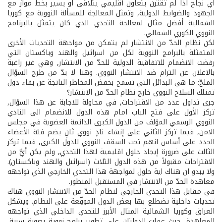
اي نجاح اذا لم تقترن بتعاون أقليمي يتلاقى او يسير بخط مواز مع
الجهود والضوابط الدولية, وتمثل المعالجة للمسألة النووية مع كوريا
الشمالية أفضل مثال لمعالجة التحدي الذي كان يتمثل بالبرنامج
النووي الكوري الشمالي.
لكن نظام الحدّ من الانتشار لم يتمكن من مواجهة التحديات الأخرى
المتمثلة بالبرامج النووية لكل من اسرائيل والهند وباكستان التي
رفضت الانضمام للاتفاقية الدولية للحدّ من الانتشار, وهي غير راغبة
بالاعلان عن التزام ضد الانتشار النووي. وهنا لا بدّ من طرح السؤال
الملحّ: ما هي البدائل التي تسمح بخفض المخاطر الناتجة عن بقاء دول
تمتلك السلاح النووي خارج نظام الحدّ من الانتشار؟
جرى تداول عدد من الاقتراحات, في محاولة للاجابة عن هذا السؤال,
تركز الأول على فتح الباب امام هذه الدول للانضمام الى النادي
النووي الرسمي المؤلف من الدول الكبرى الدائمة العضوية في مجلس
الامن, فيما تركز الثاني على إنشاء نادٍ نووي ثانٍ يضم فئة الأعضاء
الجدد على أساس انهم تحت السقف النووي للدول الكبرى, فيما تركز
الثالث على ضرورة إيجاد حلول اقليمية لهذا التحدي, ولم يكن أيٌّ من
الاقتراحات مقبولاً من هذه الدول الثلاث (اسرائىل والهند وباكستان).
ولا يبدو ان هناك اية حلول لمواجهة هذا التحدي الخارجي الذي تواجهه
معاهدة الحدّ من الانتشار في المستقبل المنظور.
في مقابل هذا التحدي الخارجي لنظام الحدّ من الانتشار النووي هناك
تحديات داخلية تضطلع بها بعض الدول الموقِّعة على النظام. ويشكل
العراق وكوريا الشمالية المثال الأبرز للتحدي الداخلي الذي تواجهه
المعاهدة, حيث عملت الدولتان على تطوير برامج نووية بصورة سرية,