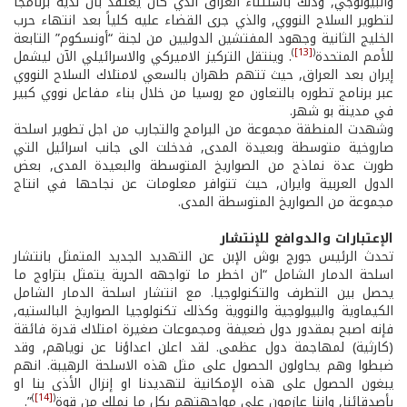
والبيولوجي, وذلك باستثناء العراق الذي كان يُعتقد بأن لديه برنامجا
لتطوير السلاح النووي, والذي جرى القضاء عليه كلياً بعد انتهاء حرب
الخليج الثانية وجهود المفتشين الدوليين من لجنة “أونسكوم” التابعة
)
[13]
(
للأمم المتحدة
. وينتقل التركيز الاميركي والاسرائيلي الآن ليشمل
إيران بعد العراق, حيث تتهم طهران بالسعي لامتلاك السلاح النووي
عبر برنامج تطوره بالتعاون مع روسيا من خلال بناء مفاعل نووي كبير
في مدينة بو شهر.
وشهدت المنطقة مجموعة من البرامج والتجارب من اجل تطوير اسلحة
صاروخية متوسطة وبعيدة المدى, فدخلت الى جانب اسرائيل التي
طورت عدة نماذج من الصواريخ المتوسطة والبعيدة المدى, بعض
الدول العربية وايران, حيث تتوافر معلومات عن نجاحها في انتاج
مجموعة من الصواريخ المتوسطة المدى.
الإعتبارات والدوافع للإنتشار
تحدث الرئيس جورج بوش الإبن عن التهديد الجديد المتمثل بانتشار
اسلحة الدمار الشامل “ان اخطر ما تواجهه الحرية يتمثل بتزاوج ما
يحصل بين التطرف والتكنولوجيا. مع انتشار اسلحة الدمار الشامل
الكيماوية والبيولوجية والنووية وكذلك تكنولوجيا الصواريخ البالستيه,
فإنه اصبح بمقدور دول ضعيفة ومجموعات صغيرة امتلاك قدرة فائقة
(كارثية) لمهاجمة دول عظمى. لقد اعلن اعداؤنا عن نوياهم, وقد
ضبطوا وهم يحاولون الحصول على مثل هذه الاسلحة الرهيبة. انهم
يبغون الحصول على هذه الإمكانية لتهديدنا او إنزال الأذى بنا او
)
[14]
(
بأصدقائنا, وإننا عازمون على مواجهتهم بكل ما نملك من قوة
”.