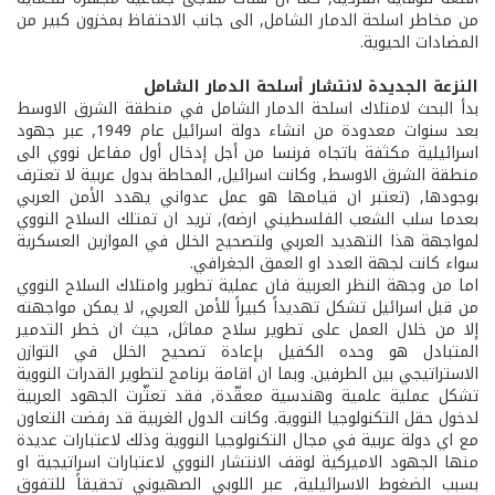
من مخاطر اسلحة الدمار الشامل, الى جانب الاحتفاظ بمخزون كبير من
المضادات الحيوية.
النزعة الجديدة لانتشار أسلحة الدمار الشامل
بدأ البحث لامتلاك اسلحة الدمار الشامل في منطقة الشرق الاوسط
بعد سنوات معدودة من انشاء دولة اسرائيل عام 1949, عبر جهود
اسرائيلية مكثفة باتجاه فرنسا من أجل إدخال أول مفاعل نووي الى
منطقة الشرق الاوسط, وكانت اسرائيل, المحاطة بدول عربية لا تعترف
بوجودها, (تعتبر ان قيامها هو عمل عدواني يهدد الأمن العربي
بعدما سلب الشعب الفلسطيني ارضه), تريد ان تمتلك السلاح النووي
لمواجهة هذا التهديد العربي ولتصحيح الخلل في الموازين العسكرية
سواء كانت لجهة العدد او العمق الجغرافي.
اما من وجهة النظر العربية فان عملية تطوير وامتلاك السلاح النووي
من قبل اسرائيل تشكل تهديداً كبيراً للأمن العربي, لا يمكن مواجهته
إلا من خلال العمل على تطوير سلاح مماثل, حيث ان خطر التدمير
المتبادل هو وحده الكفيل بإعادة تصحيح الخلل في التوازن
الاستراتيجي بين الطرفين. وبما ان اقامة برنامج لتطوير القدرات النووية
تشكل عملية علمية وهندسية معقّدة, فقد تعثّرت الجهود العربية
لدخول حقل التكنولوجيا النووية. وكانت الدول الغربية قد رفضت التعاون
مع اي دولة عربية في مجال التكنولوجيا النووية وذلك لاعتبارات عديدة
منها الجهود الاميركية لوقف الانتشار النووي لاعتبارات اسراتيجية او
بسبب الضغوط الاسرائيلية, عبر اللوبي الصهيوني تحقيقاً للتفوق