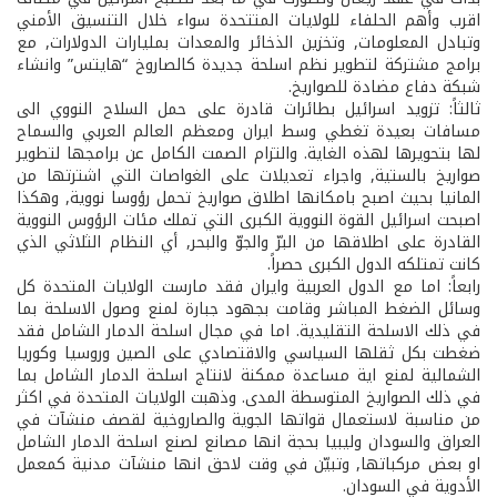
اقرب وأهم الحلفاء للولايات المتتحدة سواء خلال التنسيق الأمني
وتبادل المعلومات, وتخزين الذخائر والمعدات بمليارات الدولارات, مع
برامج مشتركة لتطوير نظم اسلحة جديدة كالصاروخ “هايتس” وانشاء
شبكة دفاع مضادة للصواريخ.
ثالثاً: تزويد اسرائيل بطائرات قادرة على حمل السلاح النووي الى
مسافات بعيدة تغطي وسط ايران ومعظم العالم العربي والسماح
لها بتحويرها لهذه الغاية. والتزام الصمت الكامل عن برامجها لتطوير
صواريخ بالستية, واجراء تعديلات على الغواصات التي اشترتها من
المانيا بحيث اصبح بامكانها اطلاق صواريخ تحمل رؤوسا نووية, وهكذا
اصبحت اسرائيل القوة النووية الكبرى التي تملك مئات الرؤوس النووية
القادرة على اطلاقها من البرّ والجوّ والبحر, أي النظام الثلاثي الذي
كانت تمتلكه الدول الكبرى حصراً.
رابعاً: اما مع الدول العربية وايران فقد مارست الولايات المتحدة كل
وسائل الضغط المباشر وقامت بجهود جبارة لمنع وصول الاسلحة بما
في ذلك الاسلحة التقليدية. اما في مجال اسلحة الدمار الشامل فقد
ضغطت بكل ثقلها السياسي والاقتصادي على الصين وروسيا وكوريا
الشمالية لمنع اية مساعدة ممكنة لانتاج اسلحة الدمار الشامل بما
في ذلك الصواريخ المتوسطة المدى. وذهبت الولايات المتحدة في اكثر
من مناسبة لاستعمال قواتها الجوية والصاروخية لقصف منشآت في
العراق والسودان وليبيا بحجة انها مصانع لصنع اسلحة الدمار الشامل
او بعض مركباتها, وتبيّن في وقت لاحق انها منشآت مدنية كمعمل
الأدوية في السودان.