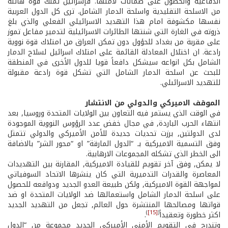
الدفاعية والحصول على ضمانات لأمنها. فإسرائيل تملك قوة هائلة
من الاسلحة التقليدية واسلحة الدمار الشامل. ترى كل الدول العربية
نفسها مكشوفة امام هذا التهديد الاسرائيلي الفعلي والذي بلغ
ذروته في الغارة التي شنتها الطائرات الاسرائيلية لتدمير مفاعل تموز
على مقربة من بغداد للحؤول دون تمكن العراق من امتلاك قوة نووية
رادعة. ان اختلال المعادلة القائمة على امتلاك اسرائيل لسلاح الدمار
الشامل بكل انواعه سيشكل دافعاً قويا للدول الأخرى في المنطقة
للبحث عن اسلحة الدمار الشامل التي تشكل قوة رادعة مقبولة
للتهديد الاسرائىلي.
الموقف الاميركي والدولي من الانتشار
في الوقت الذي يستمر فيه التعاون بين الولايات المتحدة وروسيا, بعد
انتهاء الحرب الباردة, في مجال خفض عدد الرؤوس النووية الموجودة
لدى الدولتين, برزت تحديات جديدة للأمن الأميركي والدولي تتمثل
وفق التسمية الاميركية بـ “الدول المارقة” او “محور الشر” بالاضافة
الى الخطر الذي تشكله المجموعات الارهابية.
لا يمكن, وفق آخر تقويم للقيادة الاميركية, المقارنة بين التهديدات
المعاصرة والقدرات التدميرية التي كان ينشرها الاتحاد السوفياتي
لمواجهة القوة الاميركية, ولكن طبيعة العدو الجديد ودوافعه للحصول
على اسلحة الدمار الشامل واستعمالها ضد الولايات المتحدة او ضد
قواتها ومصالحها المنتشرة حول العالم, تجعل من التهديد الجديد
)
[15]
(
اكثر خطورة وتعقيداً
.
وتندرج في التقويم الأمني الأميركي الجديد مجموعة من “الدول