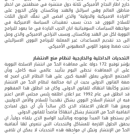
خارج اطار النجاح الأميركي ثلاثة دول منتشرة في منطقتين من اخطر
مناطق العالم وهي اسرائىل والهند وباكستان. ولكن الخروج على
“الارادة الاميركية والدولية” والذي افضى الى تملّك الدول الثلاث
للسلاح النووي قد حدث بسبب تعقيدات السياسة الاميركية في
مواجهة السياسات السوفياتية ابان الحرب الباردة في ما يعود للبرامج
النووية لكل من الهند وباكستان, وبسبب التراخي الاميركي والذي وصل
الى حد تقديم المساعدات غير المعلنة للبرنامج النووي الاسرائيلي
تحت ضغط ونفوذ اللوبي الصهيوني الأميركي.
التحديات الداخلية والخارجية لنظام منع الانتشار
يؤشر توقيع 172 دولة على معاهدة الحدّ من انتشار الاسلحة النووية
على ان المعاهدة تحظى اليوم بتأييد عالمي شبه كامل, وبأن
المجتمع الدولي يعلق أهمية كبرى على هذا النظام الذي اصبح له
صفة القانون الدولي بحيث ان اية مخالفة لنظام الحدّ من الانتشار
تعتبر وكأنها انتهاك للقانون الدولي, وكان قد انطلق هذا المفهوم
قد انطلق في عام 1992 عبر اعلان اطلقه رئىس مجلس الامن اعتبر
فيه ان انتشار السلاح النووي يشكل تهديداً للسلام والأمن الدوليين.
ويعزز هذا الاعلان الاعتقاد الذي كان سائداً بأن أي خرق لمبادئ
اتفاقية الحدّ من الانتشار يشكل انتهاكاً فاضحاً للقانون الدولي.
لم يستطع هذا المبدأ بوضوحه وبالتأييد الواسع الذي يلقاه دولياً, ان
يحقق الحلول اللازمة للمشاكل والتحديات التي تتعرض لها أتفاقية
الحدّ من الإنتشار. وتبيّن ان مواجهة هذه التحديات لا يمكن ان تلاقي