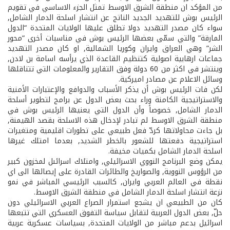
من المؤكد ان منطقة الشرق الاوسط تمثل الجزء الاساسي في تقويم
الرئيس بوش للتهديد الجديد الناتج عن انتشار اسلحة الدمار الشامل,
سواء كان مصدر التهديد دولا تطلق عليها الولايات المتحدة “الدول
المارقة” والتي سمّى بعضها الرئيس بوش في مناسبات أخرى “محور
الشر” وهي العراق وايران وكوريا الشمالية, او كان مصدر التهديد
جماعات ارهابية اصولية كتنظيم القاعدة الذي يرأسه اسامة بن لادن,
وينتشر في اكثر من 60 دولة وفق التقارير والمعلومات التي تتناقلها
وسائل الاعلام عن مصادر اميركية.
لكن فات الرئيس بوش أن يذكر الأسباب والدوافع والإعتبارات الأمنية
والاستراتيجية الكامنة وراء بحث بعض الدول عن برامج لتطوير أسلحة
الدمار الشامل, خصوصاً وأن الدول التي يعنيها الرئيس بوش في
منطقة الشرق الاوسط لم تبادر لإدخال هذه الاسلحة بقصد الهيمنة,
بل جاءت محاولاتها كردّ فعل طبيعي على تطورات اقليمية ومتغيرات
استراتيجية دفعتها للشعور بالخطر الشديد, بعدما امتلك غيرها
اسلحة الدمار الشامل بكميات مخيفة.
يمكن وضع البرنامج النووي الاسرائيلي, وامتلاك اسرائىل لمخزون كبير
من الرؤوس النووية, والصواريخ والطائرات القادرة على إيصالها الى اي
نقطة في العالم العربي وايران, كالسبب الرئيسي المباشر في نمو
نزعة انتشار اسلحة الدمار الشامل في منطقة الشرق الاوسط.
كان من الطبيعي ان يشجع استمرار الصراع العربي الاسرائيلي دون
حلّ, بعض الدول العربية لتقابل سياسة التفوق العسكري التي تتبعها
اسرائيل بدعم مباشر من الولايات المتحدة, بسياسات عسكرية عربية