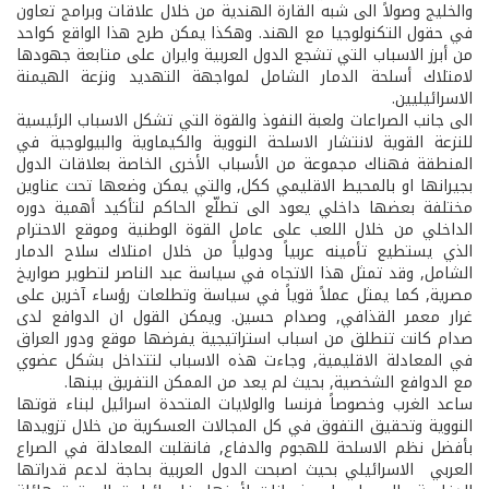
والخليج وصولاً الى شبه القارة الهندية من خلال علاقات وبرامج تعاون
في حقول التكنولوجيا مع الهند. وهكذا يمكن طرح هذا الواقع كواحد
من أبرز الاسباب التي تشجع الدول العربية وايران على متابعة جهودها
لامتلاك أسلحة الدمار الشامل لمواجهة التهديد ونزعة الهيمنة
الاسرائيليين.
الى جانب الصراعات ولعبة النفوذ والقوة التي تشكل الاسباب الرئيسية
للنزعة القوية لانتشار الاسلحة النووية والكيماوية والبيولوجية في
المنطقة فهناك مجموعة من الأسباب الأخرى الخاصة بعلاقات الدول
بجيرانها او بالمحيط الاقليمي ككل, والتي يمكن وضعها تحت عناوين
مختلفة بعضها داخلي يعود الى تطلّع الحاكم لتأكيد أهمية دوره
الداخلي من خلال اللعب على عامل القوة الوطنية وموقع الاحترام
الذي يستطيع تأمينه عربياً ودولياً من خلال امتلاك سلاح الدمار
الشامل, وقد تمثل هذا الاتجاه في سياسة عبد الناصر لتطوير صواريخ
مصرية, كما يمثل عملاً قوياً في سياسة وتطلعات رؤساء آخرين على
غرار معمر القذافي, وصدام حسين. ويمكن القول ان الدوافع لدى
صدام كانت تنطلق من اسباب استراتيجية يفرضها موقع ودور العراق
في المعادلة الاقليمية, وجاءت هذه الاسباب لتتداخل بشكل عضوي
مع الدوافع الشخصية, بحيث لم يعد من الممكن التفريق بينها.
ساعد الغرب وخصوصاً فرنسا والولايات المتحدة اسرائيل لبناء قوتها
النووية وتحقيق التفوق في كل المجالات العسكرية من خلال تزويدها
بأفضل نظم الاسلحة للهجوم والدفاع, فانقلبت المعادلة في الصراع
العربي ­ الاسرائيلي بحيث اصبحت الدول العربية بحاجة لدعم قدراتها