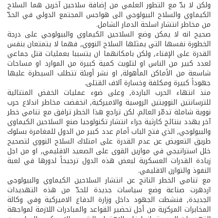
ولكن لا بدّ مع التطور العلمي من إضافة سلاحين آخرين هما السلاح
الكيماوي والسلاح البيولوجي الى هواجس المجتمع الدولي في الحدّ
من مخاطر انتشار اسلحة الدمار الشامل.
صحيح انه لا يمكن وضع السلاحين الكيماوي والبيولوجي على درجة
الخطورة نفسها التي يمثلها السلاح النووي, فهما لا يتمتعان بنفس
القدرة على الإفناء, ولكن بامكانهما ان يتسببا بعمليات قتل جماعي
لعدد كبير من الناس او لتلويث كمية كبيرة من الموارد او مساحات
شاسعة من الأماكن المأهولة, او نشر أوبئة تتطلب السيطرة عليها
جهوداً كبيرة ومكلفة وخسارة آلاف القتلى.
منذ انتهاء الحرب الباردة, وعلى ضوء عمليات الخفض المتتالية
للترسانتين النوويتين الروسية والاميركية, انخفضت مخاطر اندلاع حرب
نووية شاملة تدمّر العالم. لكن تراجع هذا الخطر ترافق مع تنامي خطر
آخر يهدد بنتائج كارثية جراء انتشار تكنولوجيا صنع السلاحين الكيماوي
والبيولوجي, الذي فتح الباب أمام عدد كبير من الدول للمغامرة بسلوك
طريق التعويض عن عدم القدرة على امتلاك السلاح النووي لتصحيح
خلل استراتيجي في موازين القوى على الصعيد الاقليمي, او من اجل
زيادة القدرات العسكرية لبعض هذه الدول ترجيحاً لدورها في لعبة
النفوذ والتوازن الاقليمي.
مع تنامي الخطر الناتج عن انتشار السلاحين الكيماوي والبيولوجي
ازدهرت صناعة وضع سياسات جديدة للحدّ من هذه التهديدات
الجديدة, فنشطت الجهود داخل وزارة الدفاع الاميركية وفي وكالة
المخابرات المركزية من أجل تحضير القواعد والمبادرات اللازمة لمواجهة