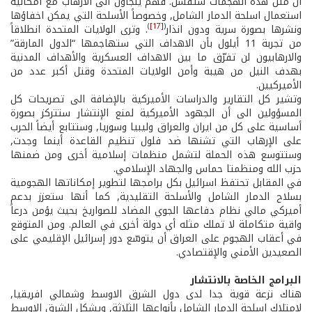
ان مثل هذه الهجمات ستفشل. فهم يلجأون الى الارهاب مع امكانية
استعمال اسلحة الدمار الشامل, وخصوصاً الأسلحة التي يمكن اخفاؤها
)
[17]
(
ونشرها بصورة سرية ودون انذار
. وترى الولايات المتحدة انطلاقاً
من تجربة 11 أيلول بأن الاهداف التي ستهاجمها “الدول المارقة”
والارهابيون لن تفرّق ما بين الاهداف العسكرية والأهداف المدنية
بهدف النيل من هيبة وأمن الولايات المتحدة وقتل أكبر عدد من
الأميركيين.
وتشير كل التقارير والدراسات الأميركية بالإضافة الى تصريحات كل
المسؤولين الى أن الجهود الأميركية لمنع الإنتشار ستتركز بصورة
أساسية على كل من ايران والعراق وليبيا وسوريا, وستتابع أيضاً الحرب
على الإرهاب التي تشنها ضد فلول تنظيم القاعدة أينما وجدت,
وستتوسع هذه الحملة لتشمل منظمات إسلامية أخرى ومن ضمنها
حزب الله ومنظمتا حماس والجهاد الإسلامي.
في المقابل تحتفظ اسرائيل بكل برامجها لتطوير إمكاناتها الهجومية
بسلاح الدمار الشامل والأسلحة التقليدية, كما أنها ستعزز بدعم
أميركي مالي نظام دفاعها الجوي المضاد للصواريخ بحيث يؤمن درعاً
واقية متكاملة لا تملك مثله أي دولة أخرى في العالم. ومن المتوقع
في أعقاب الهجوم على العراق أن يتوسّع دور إسرائيل الإقليمي على
الصعيدين الأمني والإقتصادي.
البرامج الخاصة بالانتشار
هناك نزعة قوية جدا لدى دول الشرق الاوسط وشمالي افريقيا,
لامتلاك اسلحة الدمار الشامل بأنواعها الثلاثة, ويشكل الشرق الاوسط