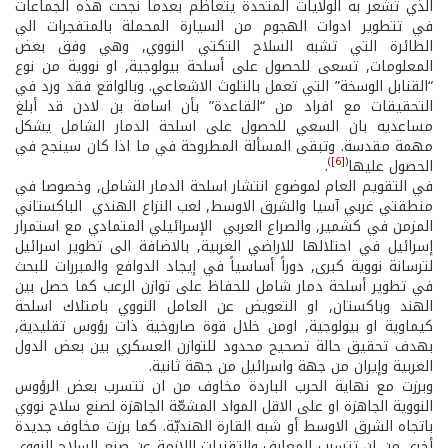
الذي تشعر به الولايات المتحدة يتعاظم بعدما نجحت هذه الجماعات
في تتطوير ادوات الهجوم من السيارة المحملة بالمتفجرات الي
الطائرة التي تشبه السلاح التكتي النووي, وهي وفق بعض
المعلومات, تسعى للحصول على أسلحة بيولوجية, او نووية من نوع
“القنابل الوسخة” التي تعمل بالتلوث الاشعاعي. وبالواقع فقد ورد في
التحقيقات مع افراد من “القاعدة” بأن اسامة بن لادن قد أبلغ
مساعديه بان السعي للحصول على اسلحة الدمار الشامل يشكل
مهمة مقدسة. وتبقى المسألة المطروحة في ما اذا كان سينجح في
)
[6]
(
الحصول عليها
.
في التقويم العام لموضوع انتشار اسلحة الدمار الشامل, وخصوصا في
منطقتي غربي آسيا والشرق الاوسط, لعب النزاع الهندي ­ الباكستاني
المزمن في كشمير, والصراع العربي ­ الإسرائيلي المتمادي مع استمرار
إسرائيل في احتلالها للاراضي العربية, بالاضافة الى تطوير اسرائيل
لترسانة نووية كبرى, دوراً أساسياً في إيجاد الدوافع والمبررات للبحث
في تطوير أسلحة دمار شامل للحفاظ على توازن الرعب كما حصل بين
الهند وباكستان, او التعويض عن العامل النووي بامتلاك اسلحة
كيماوية او بيولوجية, اومن خلال قوة صاروخية ذات رؤوس تقليدية,
بهدف تحقيق حالة تصحيح محدود للتوازن العسكري بين بعض الدول
العربية وإيران من جهة واسرائيل من جهة ثانية.
وبرزت مع نهاية الحرب الباردة مخاوف من ان تتسرب بعض الرؤوس
النووية الجاهزة او على الاقل المواد المشعّة الجاهزة لصنع سلاح نووي
باتجاه الشرق الاوسط أو شبه القارة الهنديّة. كما برزت مخاوف جديدة
أخرى من ان تتسرب المعارف والتقنيات اللازمة عن صنع السلاح النووي