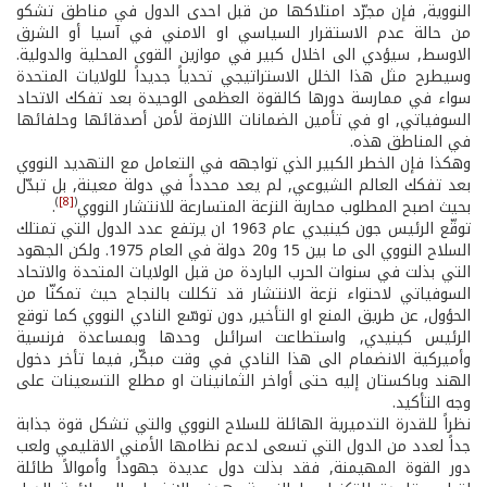
النووية, فإن مجرّد امتلاكها من قبل احدى الدول في مناطق تشكو
من حالة عدم الاستقرار السياسي او الامني في آسيا أو الشرق
الاوسط, سيؤدي الى اخلال كبير في موازين القوى المحلية والدولية.
وسيطرح مثل هذا الخلل الاستراتيجي تحدياً جديداً للولايات المتحدة
سواء في ممارسة دورها كالقوة العظمى الوحيدة بعد تفكك الاتحاد
السوفياتي, او في تأمين الضمانات اللازمة لأمن أصدقائها وحلفائها
في المناطق هذه.
وهكذا فإن الخطر الكبير الذي تواجهه في التعامل مع التهديد النووي
بعد تفكك العالم الشيوعي, لم يعد محدداً في دولة معينة, بل تبدّل
)
[8]
(
بحيث اصبح المطلوب محاربة النزعة المتسارعة للانتشار النووي
.
توقّع الرئيس جون كينيدي عام 1963 ان يرتفع عدد الدول التي تمتلك
السلاح النووي الى ما بين 15 و20 دولة في العام 1975. ولكن الجهود
التي بذلت في سنوات الحرب الباردة من قبل الولايات المتحدة والاتحاد
السوفياتي لاحتواء نزعة الانتشار قد تكللت بالنجاح حيث تمكنّا من
الحؤول, عن طريق المنع او التأخير, دون توسّع النادي النووي كما توقع
الرئيس كينيدي, واستطاعت اسرائىل وحدها وبمساعدة فرنسية
وأميركية الانضمام الى هذا النادي في وقت مبكّر, فيما تأخر دخول
الهند وباكستان إليه حتى أواخر الثمانينات او مطلع التسعينات على
وجه التأكيد.
نظراً للقدرة التدميرية الهائلة للسلاح النووي والتي تشكل قوة جذابة
جداً لعدد من الدول التي تسعى لدعم نظامها الأمني الاقليمي ولعب
دور القوة المهيمنة, فقد بذلت دول عديدة جهوداً وأموالاً طائلة