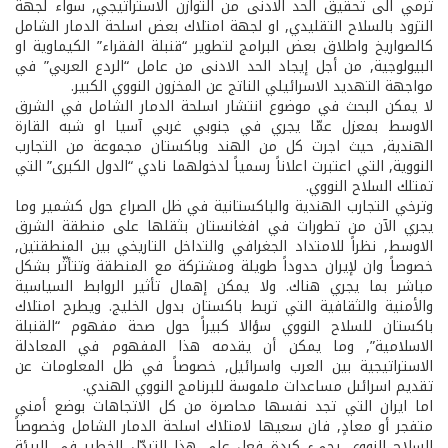
ترمي الى تحقيق الحد الادنى من التوازن الاستراتيجي, سواء لجهة
التزود بالسلاح التقليدي, او لجهة امتلاك بعض اسلحة الدمار الشامل
كالصواريخ واطلاق بعض البرامج لتطوير “قنبلة الفقراء” الكيماوية او
البيولوجية, من أجل إيجاد الحد الادنى من عامل “الردع العربي” في
مواجهة التهديد الاسرائيلي الناتج عن المخزون النووي الكبير.
لا يمكن البحث في موضوع انتشار اسلحة الدمار الشامل في الشرق
الاوسط بمعزل عمّا يجري في جنوبي غربي آسيا او شبه القارة
الهندية, حيث اجرت كل من الهند وباكستان مجموعة من التجارب
النووية, التي اعتبرت اعلاناً رسمياً لدخولهما نادي “الدول الكبرى” التي
تمتلك السلاح النووي.
وترخي التجارب الهندية والباكستانية في ظل الصراع حول كشمير وما
يجري الآن من تطورات في افغانستان بثقلها على منطقة الشرق
الاوسط, نظراً للامتداد الجغرافي والتداخل التاريخي بين المنطقتين,
خصوصاً وان لإيران حدوداً طويلة ومشتركة مع المنطقة وتتأثّر بشكل
مباشر بما يجري هناك. ولا يمكن إهمال تأثير الروابط السياسية
والأمنية والثقافية التي تربط باكستان بدول الخليج. ويطرح امتلاك
باكستان للسلاح النووي سؤالا كبيراً حول صحة مفهوم “القنبلة
الاسلامية”, وما يمكن أن يقدمه هذا المفهوم في المعادلة
الاستراتيجية بين العرب واسرائيل, خصوصاً في ظل المعلومات عن
تقديم اسرائىل مساعدات ملموسة للبرنامج النووي الهندي.
اما ايران التي تجد نفسها محاصرة من كل الاتجاهات بوضع أمني
متفجر أو معادٍ, فان سعيها لامتلاك اسلحة الدمار الشامل وخصوصاً
السلاح النووي يجيء كردة فعل على هذا التبدّل الخطير في البيئة