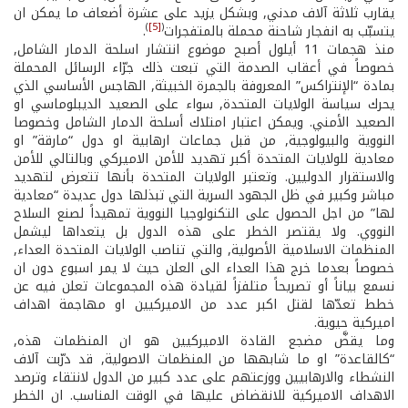
يقارب ثلاثة آلاف مدني, وبشكل يزيد على عشرة أضعاف ما يمكن ان
)
[5]
(
يتسبّب به انفجار شاحنة محملة بالمتفجرات
.
منذ هجمات 11 أيلول أصبح موضوع انتشار اسلحة الدمار الشامل,
خصوصاً في أعقاب الصدمة التي تبعت ذلك جرّاء الرسائل المحملة
بمادة “الإنتراكس” المعروفة بالجمرة الخبيثة, الهاجس الأساسي الذي
يحرك سياسة الولايات المتحدة, سواء على الصعيد الديبلوماسي او
الصعيد الأمني. ويمكن اعتبار امتلاك أسلحة الدمار الشامل وخصوصا
النووية والبيولوجية, من قبل جماعات ارهابية او دول “مارقة” او
معادية للولايات المتحدة أكبر تهديد للأمن الاميركي وبالتالي للأمن
والاستقرار الدوليين. وتعتبر الولايات المتحدة بأنها تتعرض لتهديد
مباشر وكبير في ظل الجهود السرية التي تبذلها دول عديدة “معادية
لها” من اجل الحصول على التكنولوجيا النووية تمهيداً لصنع السلاح
النووي. ولا يقتصر الخطر على هذه الدول بل يتعداها ليشمل
المنظمات الاسلامية الأصولية, والتي تناصب الولايات المتحدة العداء,
خصوصاً بعدما خرج هذا العداء الى العلن حيث لا يمر اسبوع دون ان
نسمع بياناً أو تصريحاً متلفزاً لقيادة هذه المجموعات تعلن فيه عن
خطط تعدّها لقتل اكبر عدد من الاميركيين او مهاجمة اهداف
اميركية حيوية.
وما يقضَّ مضجع القادة الاميركيين هو ان المنظمات هذه,
“كالقاعدة” او ما شابهها من المنظمات الاصولية, قد درّبت آلاف
النشطاء والارهابيين ووزعتهم على عدد كبير من الدول لانتقاء وترصد
الاهداف الاميركية للانقضاض عليها في الوقت المناسب. ان الخطر