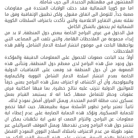
المفتشون في مهمتهم الجديدة, الى حرب شاملة.
اما مع كوريا الشمالية فقد دخلت الولايات المتحدة في مفاوضات
صعبة جداً, للتوصل الى اتفاق مقبول, ولكن تطبيق الإتفاقية وفق ما
نقلته بعض التقارير الاعلامية والتي تأكدت باعتراف السلطات الكورية
الشمالية لم يتحقق بالشكل الكامل.
قبل الدخول في عرض البرامج الخاصة ببعض دول المنطقة, لا بد من
إبداء مجموعة من الملاحظات الهامة, والتي تلفت الى المصاعب التي
يواجهها الباحث في موضوع انتشار اسلحة الدمار الشامل, وأهم هذه
الملاحظات:
أولاً: يجد الباحث صعوبات للحصول على المعلومات الدقيقة والمؤكدة
حول وجود مثل هذه البرامج لدى معظم دول المنطقة, وتتأتى هذه
الصعوبة من أن دول المنطقة قد وقعت على الاتفاقيات الدولية
الخاصة بعدم انتشار اسلحة الدمار الشامل النووية والكيماوية
والبيولوجية, وأن أي اكتشاف او اعتراف بمثل هذه البرامج يعني خرقاً
للمواثيق الدولية تترتب عليه نتائج خطيرة, بما فيها امكانية فرض
عقوبات وحظر للتعامل معها, كما انه لا يستبعد القيام بعمل
عسكري تحت مظلة الامم المتحدة, ويمثل العراق أفضل نموذج لذلك.
ثانياً: تعتبر برامج تطوير الأسلحة سرية بطبيعتها, حيث انها تخضع
للحماية العسكرية, وتؤكد هذه الحماية الصارمة على عدم إعطاء اية
معلومات عن البرامج, والتزام الصمت او نفي اية تكهنات يمكن ان
تنتشر حول هذه البرامج ومدى تقدمها. ويمثل الموقف الاسرائيلي عبر
عقود طويلة من عدم الاعتراف بامتلاك السلاح النووي النموذج الافضل
للاحتفاظ بهذه السرية. ويترتب على هذه السرية القدر الاكبر من