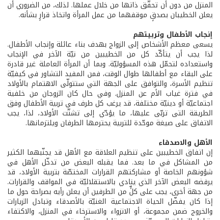
المنزل من دون أن تحقّق ذاتها من خلال عملها. لذلك، من الضروري أن
يعلن الخطيبان بصدقٍ موقفهما من عمل المرأة واتخاذ قرارٍ بشأنه.
إنجاب الأطفال وتربيتهم
يسعى معظم الأشخاص إلى الزواج بهدف بناء عائلة وإنجاب الأطفال.
لذا يجب أن يتأكّد كل من الخطيبين من نيّة الآخر في الإنجاب
واستعداده لتحمّل هذه المسؤوليّة. وبما أن المرأة العاملة غير قادرة
على البقاء مع أطفالها طوال الوقت، فمن المفيد التشاور في كيفيّة
تنظيم الأسرة، والتوافق على الجهة التي ستتولّى الاهتمام بالأولاد
في فترة غياب الأم عن المنزل. وفي حال كان الزوجان من خلفية
اجتماعيّة أو دينيّة مختلفة، قد يرغب كل طرف في تربية الأطفال وفق
الطريقة التى تربّى عليها، ما يؤدّي إلى تشتّت الأولاد، لذا، يجب
الاتفاق على صيغة موحّدة للتربية يحترمها الطرفان ويلتزمانها.
الأهل والاصدقاء
إن اتفاق الخطيبين على تنظيم العلاقة مع الأهل قد يجنّبهما الكثير
من المشاكل في ما بعد. فما يقبله البعض من تدخّل الأهل في
شؤونهم الخاصة أو مشاركتهم القرارات المختصّة بتربية الأولاد، قد
يرفضه البعض الآخر الذي ينادي بالاستقلاليّة في المواقف والقرارات.
من جهة أخرى، يجب على كلٍّ من الطرفين أن يعلن رأيه بصراحة حول ما
إذا كان يفضّل الحياة الاجتماعية الغنيّة بالأصدقاء وتبادل الزيارات
والخروج ضمن مجموعة، أو الانزواء والاسترخاء في المنزل، والاكتفاء