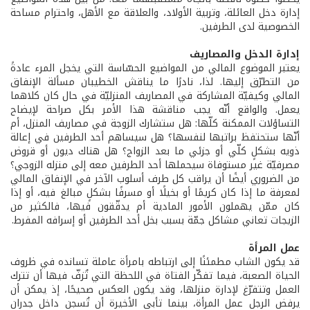
إدارة دخل العائلة، وتربية الأولاد، والعلاقة مع الأهل، واحترام مساحة
الخصوصية لدى الطرفين.
إدارة الدخل والمصاريف
يعتبر الموضوع المالي من المواضيع الحسّاسة التي يخجل المرء عادةً
من التطرّق إليها. لذا، نادرًا ما يناقش الخطيبان مسألة الإنفاق
المالي وكيفيّة المشاركة في المصاريف المنزليّة في حال كان كلاهما
يعمل. والواقع أنّه يجب مناقشة هذا الأمر بكل صراحة لإيضاح
التساؤلات الممكنة كلّها: هل ستشارك الزوجة في مصاريف المنزل، أم
أنّها ستحتفظ براتبها لنفسها؟ هل سيساهم أحد الطرفين في إعالة
ذويه بشكلٍ كلّي أو جزئي ما بعد الزواج؟ هل هناك ديون أو قروض
مصرفيّة غير مستوفاة سيحملها أحد الطرفين معه إلى منزله الزوجي؟
من الضروري أيضًا أن يراقب كل طرف أسلوب الآخر في الإنفاق المالي
لمعرفة ما إذا كان كريمًا أو بخيلًا أو مسرفًا بشكلٍ مبالغ فيه، أو إذا
كان ممّن يهملون الأمور المادية أم يدقّقون فيها، فالكثير من
الزيجات تعاني مشاكل جمّة بسبب بخل أحد الطرفين أو إسرافه المفرط.
عمل المرأة
قد يكون الشاب مطمئنًا إلى ارتباطه بامرأة عاملة تسانده في ظروف
الحياة الصعبة، فيما تفكّر الفتاة في اللحظة التي تُزفّ فيها أن تترك
العمل وتتفرّغ لإدارة منزلها، وقد يكون العكس صحيحًا، إذ يمكن أن
يرفض الرجل عمل المرأة، بينما تأبى الأخيرة أن تُسجن داخل جدران