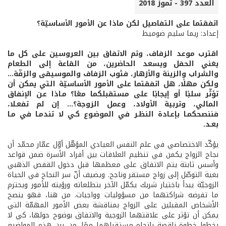
العدد 397 - تموز 2018
اتفقتما على التفاصيل لكن ماذا عن الأمور الأساسيّة؟
إعداد: ريما سليم ضوميط
اقترب موعد الزفاف، وتم الاتفاق بين العروسين على كل ما
يغني الحفل ويسعد الحاضرين، من القاعة إلى الطعام
والشراب والزينة والأزهار، فثوب الزفاف والموسيقى والزفّة...
ولكن مهلًا، هل اتفقتما على الأمور الأساسيّة التي يمكن أن
تؤثّر سلبًا أو إيجابًا على مستقبلكما معًا؟ مـاذا عـن الإنفاق
المالي، وتربية الأولاد، وعمل الزوجة؟... إن لم تفعـلا،
فننصحكمـا بإعـادة النظـر في الموضـوع كـي لا تندمـا في مـا
بعـد.
يؤكّد الاختصاصي في علم النفس العيادي المؤهّل أوّل عمّار محمّد أن
نجاح الزواج يكمن في تنظيم العلاقات بين أفراد الأسرة ضمن قواعد
وأسس ثابتة يتم الاتفاق على معظمها قبل دخول القفص الذهبي
بغية التوصّل إلى زواج مستقر وناجح. ويضيف أنّ سر النجاح في الحياة
الزوجيّة يبدأ باختيار شريك يكمّل الآخر بتطلعاته ورؤيته للأمور ويحترم
ما تفرضه شراكتهما من مسؤوليات وواجبات. من هنا، فهو ينصح
الأشخاص المقبلين على الزواج بمناقشة بعض الأمور المهمّة التي
يمكن أن تؤثر على علاقتهما الزوجية والاتفاق بوضوح حولها، كي لا
يخطوا خطوة ناقصة باتجاه مستقبلهما معًا. من بين هذه المواضيع