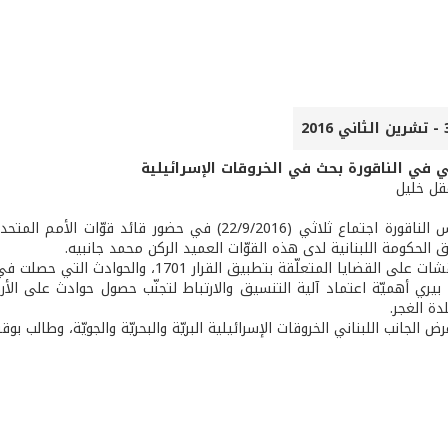
ثي في الناقورة بحث في الخروقات الإسرائيلية
عقل خليل
عقد في رأس الناقورة اجتماع ثلاثي (22/9/2016) في ح
 الحكومة اللبنانية لدى هذه القوّات العميد الركن محمد جانبيه.
يا المتعلّقة بتطبيق القرار 1701، والحوادث التي حصلت في الفترة الأخيرة في منطقة جنوب الليطاني.
ل بيري أهميّة اعتماد آلية التنسيق والارتباط لتجنّب حصول حوادث على الأ
دة الغجر.
 الجانب اللبناني الخروقات الإسرائيلية البريّة والبحريّة والجويّة، وطالب بو