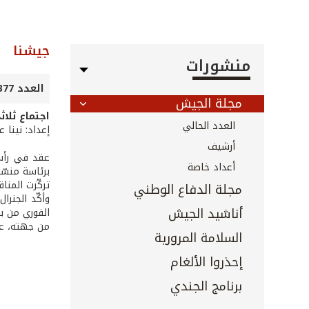
جيشنا
منشورات
العدد 377 - تشرين الثاني 2016
مجلة الجيش
اجتماع ثلا
العدد الحالي
إعداد: نينا 
أرشيف
أعداد خاصة
برئاسة منسّق
تركّزت المناقشات على القضا
مجلة الدفاع الوطني
وأكّد الجنرا
أناشيد الجيش
الفوري من بل
من جهته، عرض
السلامة المرورية
إحذروا الألغام
برنامج الجندي