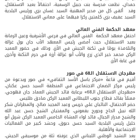
حمدان، نظمت مدرسة بنت جبيل الرسمية، احتفالاً بعيد الاستقلال.
وقد ألقى كل من مدير المهنية السيد غسان بزي ورئيس البلدية
السيد عفيف بزي كلمتين ركزا فيهما على معاني الاستقلال.
معهد الحكمة الفني العالي
احتفل معهد الحكمة الفني العالي في فرعي الأشرفية وعين الرمانة
بعيد الاستقلال، حيث أمضى رئيس المعهد الأب جان بول غزالة
والتلامذة يومًا في ثكنة الجيش في الأرز، وذلك في حضور العميد
الركن محمد خير الذي زرع والأب أبو غزالة أرزة في حرم الثكنة وأخرى
في غابة الأرز.
مهرجان الاستقلال الـ68 في صور
أقيم في قاعةً «مركز باسل الأسد الثقافي» في صور وبدعوة من
رئيس مركز الضمان الاجتماعي في المنطقة السيد حسن عكنان،
«مهرجان الاستقلال الـ68» برعاية قائد الجيش العماد جان قهوجي،
ممثلاً بقائد قطاع جنوب الليطاني العميد الركن صادق طليس.
حضر الاحتفال، النائبان علي خريس وعبد المجيد صالح، والمطرانان شكر
الله نبيل الحاج وجورج بقعوني، والمفتيان الشيخ حسن عبد الله
والشيخ مدرار الجبال، قائد لواء المشاة الخامس العميد الركن شربل أبو
خليل رئيس البلدية السيد حسن دبوق، وحشد كبير من الفعاليات
الاجتماعية والأهلية.
بعد النشيد الوطني اللبناني الذي عزفته ثلة من موسيقى الجيش،