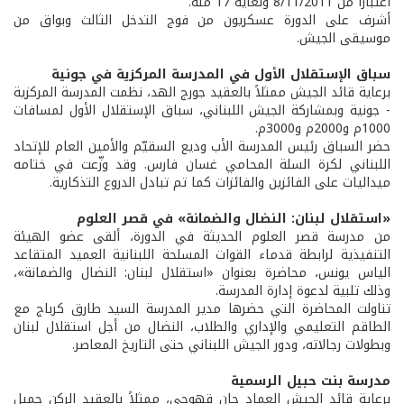
اعتبارًا من 8/11/2011 ولغاية 17 منه.
أشرف على الدورة عسكريون من فوج التدخل الثالث وبواق من
موسيقى الجيش.
سباق الإستقلال الأول في المدرسة المركزية في جونية
برعاية قائد الجيش ممثلاً بالعقيد جورج الهد، نظمت المدرسة المركزية
- جونية وبمشاركة الجيش اللبناني، سباق الإستقلال الأول لمسافات
1000م و2000م و3000م.
حضر السباق رئيس المدرسة الأب وديع السقيّم والأمين العام للإتحاد
اللبناني لكرة السلة المحامي غسان فارس. وقد وزّعت في ختامه
ميداليات على الفائزين والفائزات كما تم تبادل الدروع التذكارية.
«استقلال لبنان: النضال والضمانة» في قصر العلوم
من مدرسة قصر العلوم الحديثة في الدورة، ألقى عضو الهيئة
التنفيذية لرابطة قدماء القوات المسلحة اللبنانية العميد المتقاعد
الياس يونس، محاضرة بعنوان «استقلال لبنان: النضال والضمانة»،
وذلك تلبية لدعوة إدارة المدرسة.
تناولت المحاضرة التي حضرها مدير المدرسة السيد طارق كرباج مع
الطاقم التعليمي والإداري والطلاب، النضال من أجل استقلال لبنان
وبطولات رجالاته، ودور الجيش اللبناني حتى التاريخ المعاصر.
مدرسة بنت حبيل الرسمية
برعاية قائد الجيش العماد جان قهوجي، ممثلاً بالعقيد الركن جميل