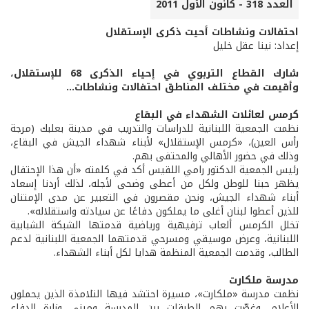
العدد 318 - كانون الأول 2011
احتفالات ونشاطات أحيت ذكرى الإستقلال
إعداد: نينا عقل خليل
شارك القطاع التربوي في إحياء الذكرى 68 للإستقلال،
وأقيمت في مختلف المناطق احتفالات ونشاطات...
كرمس لعائلات الشهداء في البقاع
نظمت الجمعية اللبنانية للدراسات والتدريب في مدينة بعلبك (مرجة
رأس العين)، «كرمس الإستقلال» لأبناء شهداء الجيش في البقاع،
وذلك في حضور الأهالي والمحتفى بهم.
رئيس الجمعية الدكتور رامي اللقيس أكد في كلمته «أن هذا الإحتفال
يظهر حبنا للوطن ولكل من أعطى وضحى لأجله، لذلك أردنا إسعاد
أبناء شهداء الجيش، ونحن مقصرون في التعبير عن مدى الإمتنان
للذين أعطوا لبنان أغلى ما يملكون دفاعًا عن سيادته واستقلاله».
تخلل الكرمس ألعاب ترفيهية ورياضية قدمتها الشبكة الشبابية
اللبنانية، وعرض موسيقي ومسرحي قدمتهما الجمعية اللبنانية لدعم
الطالب، وقدمت الجمعية المنظمة هدايا لكل أبناء الشهداء.
مدرسة ملكارت
نظمت مدرسة «ملكارت»، مسيرة احتشد فيها التلامذة الذين يحملون
الأعلام، وغصّت بهم الطرقات بين المدرسة ومبنى وزارة الدفاع