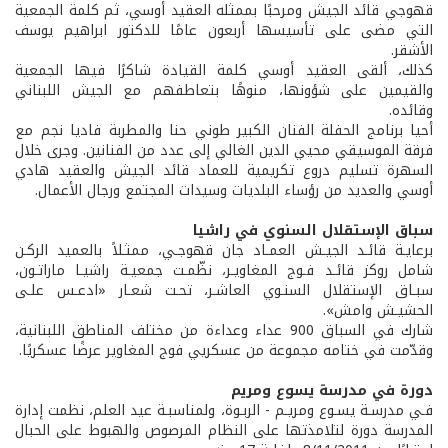
قهوجي قائد الجيش ومرحبًا بممثله العقيد أوسي، ثم كلمة الجمعية
التي مضى على تأسيسها أربعون عامًا للدكتور ابراهيم يوسف
الأشقر.
كذلك، ألقى العقيد أوسي كلمة القيادة شاكرًا فيها الجمعية
والقيمين على شؤونها، منوهًا بتعاطفهم مع الجيش اللبناني
وقائده.
أحيا برنامج الحفلة الفنان الكبير طوني حنا والمطربة فاديا نجم مع
فرقة الموسيقي محيي الدين الغالي إلى عدد من الفنانين. وجرى خلال
السهرة تسليم دروع تكريمية للعماد قائد الجيش والعقيد هادي
أوسي والعديد من رؤساء البلديات وسيدات المجتمع ورجال الأعمال.
سباق الإستقلال السنوي في راشيا
برعايـة قائـد الجيـش العمـاد جان قهوجـي، ممثـلاً بالعميد الركـن
شامل روكز قائـد فـوج المغاويـر، نظّمـت جمعيـة راشيـا ماراتـون،
سبـاق الإستقلال السنـوي العاشـر، تحـت شعـار «ادعـس علـى
الحشيـش وامش».
شارك في السباق 900 عداء وعداءة من مختلف المناطق اللبنانية،
وقدّمت في ختامه مجموعة من عسكريي فوج المغاوير عرضًا عسكريًا.
دورة في مدرسة يسوع ومريم
فـي مدرسـة يسـوع ومريـم - الربـوة، ولمناسبـة عيد العلم، نظمت إدارة
المدرسة دورة لتلامذتها على النظام المرصوص والهبوط على الحبال