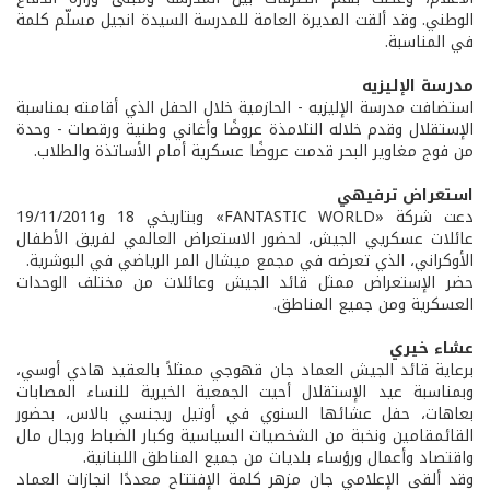
الوطني. وقد ألقت المديرة العامة للمدرسة السيدة انجيل مسلّم كلمة
في المناسبة.
مدرسة الإليزيه
استضافت مدرسة الإليزيه - الحازمية خلال الحفل الذي أقامته بمناسبة
الإستقلال وقدم خلاله التلامذة عروضًا وأغاني وطنية ورقصات - وحدة
من فوج مغاوير البحر قدمت عروضًا عسكرية أمام الأساتذة والطلاب.
استعراض ترفيهي
دعت شركة «FANTASTIC WORLD» وبتاريخي 18 و19/11/2011
عائلات عسكريي الجيش، لحضور الاستعراض العالمي لفريق الأطفال
الأوكراني، الذي تعرضه في مجمع ميشال المر الرياضي في البوشرية.
حضر الإستعراض ممثل قائد الجيش وعائلات من مختلف الوحدات
العسكرية ومن جميع المناطق.
عشاء خيري
برعاية قائد الجيش العماد جان قهوجي ممثلاً بالعقيد هادي أوسي،
وبمناسبة عيد الإستقلال أحيت الجمعية الخيرية للنساء المصابات
بعاهات، حفل عشائها السنوي في أوتيل ريجنسي بالاس، بحضور
القائمقامين ونخبة من الشخصيات السياسية وكبار الضباط ورجال مال
واقتصاد وأعمال ورؤساء بلديات من جميع المناطق اللبنانية.
وقد ألقى الإعلامي جان مزهر كلمة الإفتتاح معددًا انجازات العماد