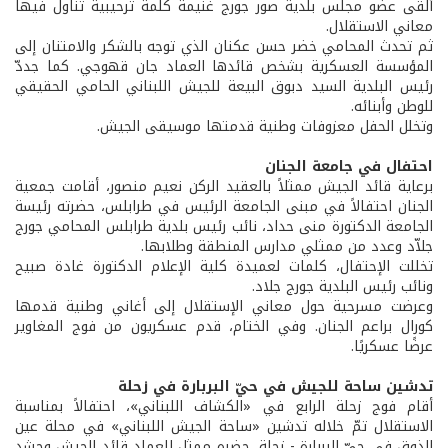
ألقى عضو مجلس بلدية صور جورج غنيمة كلمة ترحيبية تناول فيها
معاني الاستقلال.
ثم تحدث المحامي خضر حسن عكنان الذي توجه بالشكر والامتنان إلى
المؤسسة العسكرية بشخص قائدها العماد جان قهوجي. كما جددّ
رئيس البلدية السيد دبوق البيعة للجيش اللبناني الحامي الحقيقي
للوطن وأبنائه.
وتخلل الحفل معزوفات وطنية قدمتها موسيقى الجيش.
احتفال في جامعة الجنان
برعاية قائد الجيش ممثلاً بالعقيد الركن نعيم منصور، أقامت جمعية
الجنان احتفالاً في مبنى الجامعة الرئيس في طرابلس، حضرته رئيسة
الجامعة الدكتورة منى حداد، نائب رئيس بلدية طرابلس المحامي جورج
جلاّد وعدد من ممثلي مدارس المنطقة وطلابها.
تخللت الإحتفال، كلمات لعميدة كلية الإعلام الدكتورة غادة صبيح
ونائب رئيس البلدية جورج جلاد.
وعرضت مسرحية حول معاني الإستقلال إلى أغاني وطنية قدمها
كورال براعم الجنان. وفي الختام، قدم عسكريون من فوج المغاوير
عرضًا عسكريًا.
تدشين ساحة للجيش في حيّ البربارة في زحلة
أقام فوج زحلة الرابع في «الكشاف اللبناني»، احتفالاً بمناسبة
الاستقلال تمّ خلاله تدشين «ساحة الجيش اللبناني» في محلة عين
الذوق في حيّ البربارة - زحلة، حضره ممثل للعماد قائد الجيش وحشد