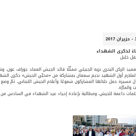
اءً لذكرى الشهداء
عقل خليل
ميد الركن البحري نزيه الجبيلي ممثّلًا قائد الجيش العماد جوزاف عون، و
الملازم أول الشهيد نديم سمعان بمشاركة من «محبّي الجيش» ذكرى الشه
ال مسيرة حمل خلالها المشاركون شموعًا وأعلام الجيش اللبناني، ثمّ وضع ال
والمارّة.
لمات داعمة للجيش، ومطالبة بإعادة إحياء عيد الشهداء في السادس من أي