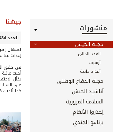
جيشنا
منشورات
العدد 384 - حزيران 2017
مجلة الجيش
احتفال إحي
العدد الحالي
إعداد: نينا 
أرشيف
في حضور الع
أعداد خاصة
أحيت عائلة 
تخلّل الاحتف
مجلة الدفاع الوطني
على السيارات 
أناشيد الجيش
كما ألقيت ك
السلامة المرورية
إحذروا الألغام
برنامج الجندي