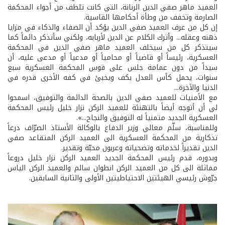
العميد ماهر صفي الدين الرنانة، التي كانت تلطف من أجواء المحكمة
الصارمة وتخفف من وطأة أحكامها القاسية.
إن كل من عرف العميد صفي الدين يؤكد أن الصفاء والذكاء في مزايا
ذهنه وعقله... وأترك الكلام عن الدين لأربابه، ولكني سأتذكر دائماً كما
سيتذكر كل من سيخلف العميد ماهر صفي الدين في المحكمة
العسكرية، رئيساً أو قاضياً أو محامياً أو مدعياً أو مدعى عليه، أن
سيداً من دون عمامة جلس على قوس المحكمة العسكرية سبع
سنوات، يحمل كأس العدل بكف ويخبئ في كفه الأخرى قدره في
الدنيا والآخرة...
مع الأمنيات للعميد صفي الدين بالصحة الدائمة والتوفيق، اسمحوا
لي أن أتوجه أيضاً بالتهنئة للعميد الركن نزار خليل رئيس المحكمة
العسكرية الجديد متمنياً له التوفيق والنجاح...».
وللمناسبة، سلّم معالي وزير الدفاع بالوكالة الأستاذ الصرّاف درعاً
تذكارية من المحكمة العسكرية الى العميد الركن المتقاعد صفي
الدين تقديراً لخدماته وتضحياته وعربون محبّة وتقدير.
وبدوره، قدم رئيس المحكمة الجديد العميد الركن نزار خليل دروعاً
مماثلة الى كل من العميد الركن انطوان سالم والعميد الركن الياس
جرّوش رئيسي الهيئتين الاحتياطيتين الأولى والثانية السابقين.