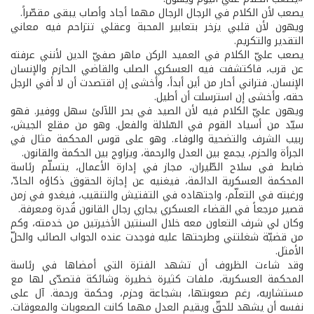
يصعب لأن الكلام في الرجال الرجال مهما أجاد وأصاب يبقى مقصّراً.
ويهون لأن قلبي يزخر بتعابير المحبة وعقلي تتزاحم فيه معاني
التقدير والتكريم.
يصعب عليّ الكلام في العميد الركن ماهر صفيّ الدين لأنني عرفته
عن قرب، فاكتشفت فيه العسكري الصلب والقاضي الحازم والإنسان
الإنسان. فتراني أحار من أين أبدأ، وأخشى إن اقتصدت أن لا أفي الرجل
حقه، وأخشى إن استرسلت أن أطيل.
ويهون عليّ الكلام فيه لأن الصيد في بحر اللآلئ سهل ووفير. فهو
سيّد من أسياد القوم في السّلالة والفعل. وهو من مقلع الجيش،
ربيب الشرف والتضحية والوفاء. وهو على قوس المحكمة مثال في
الجرأة والحزم، يجمع بين العدل والرحمة، ويزاوج بين الحكمة والقانون.
ضابط في سلاح الطّيران، مجاز في إدارة الأعمال، يتسلّم رئاسة
المحكمة العسكرية الدائمة، فيغنيه عن إجازة الحقوق ذكاؤه الحادّ،
ورغبته في التعلّم، واجتهاده في التفتيش والتنقيب، فيغدو في زمن
قصير مرجعاً في القضاء العسكري يجاري رجال القانون قُدرة ومعرفة.
وكان لي شرف التعاون معه خلال السنتين الأخيرتين من خدمته، وكم
من قضيّة شغلتني وطرحتها عليه فوجدت عنده الجواب الصائب والحلّ
الأمثل.
وقد شاءت الظروف أن تشهد الفترة التي أمضاها في رئاسة
المحكمة العسكرية، ملفات كثيرة خطيرة وشائكة فتصدّى لها مع
مستشاريه، رغم صعوبتها، بشجاعة وحزم، وحكمة ورحمة. آل على
نفسه أن يشهد للحقّ ويقيم العدل مهما كانت الصعوبات والمعوقات.