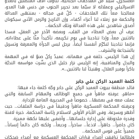
العسكري، سيلاً من الملاحقات الجنائية، تناولت آلاف المتّصلين بالعدو
الاسرائيلي وعملائه لا سيّما بعد تحرير الجنوب من دنس هذا العدو،
فعالجنا معاً تلك الملاحقات - كلٌ في مجاله - بمنتهى العدالة
والحكمة مع زملاء لنا أعزاء أكفاء، وإن التاريخ والزمن الآتي سيكونان
أصدق شاهدين على هذه العدالة وتلك الحكمة...
عرف أن بعض العطاء من القلب، وبعضه الآخر من العقل، فسخا
بالاثنين معاً، وإذا تنادينا في يوم تكريمه، تأكيداً منّا على عطاءاته،
فإنما تنادينا لنكرّم أنفسنا أيضاً، برجل لبس الجرأة والمعرفة وتسربل
بالشجاعة والشرف...
إن هذا الرئيس، خلفه في مهماته، عميدٌ ركنٌ صنوٌ له في المهمة
والبذل والمناقبية، إنه الرئيس نزار خليل الذي بشّرت مواسمه النديّة
باكراً بوفير الغلال، وهنيئاً لنا بالاثنين...».
كلمة العميد الركن علي جابر
قائد منطقة بيروت العميد الركن علي جابر وجّه كلمة جاء فيها:
«ماهر، عرفته ماهراً في جميع الوظائف والمهام السابقة والتي
عملت معه في بعضها... خصوصاً في المديرية العامة للإدارة.
وعرفته المحكمة العسكرية ماهراً ودقيقاً في دراسة الملفات... حيث
أظهر وبسرعة، وفي الأيام الأولى لاستلام رئاسة المحكمة، خبرة لافتة
وقدرة ملحوظة على إدارة جلساتها... وأضفى عليها نكهة مميزة.
كان حاضراً... جاهزاً... لاذعاً... ساخراً... وديعاً... ولكنه كان دائماً إنساناً...
ضميراً على قوس المحكمة...
ولطالما ترافقت أصداء قرارات المحكمة العسكرية مع أصداء ضحكات