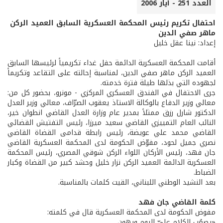
العدد 251 - أيار 2006
احتفال تكريم رئيس المحكمة العسكرية السابق العميد الركن
ماهر صفي الدين
إعداد: نينا عقل خليل
أقامت المحكمة العسكرية الدائمة حفل غداء تكريمياً لرئيسها السابق
العميد الركن ماهر صفي الدين، لمناسبة إحالته على التقاعد وتكريماً
لجهوده التي بذلها طيلة فترة خدمته.
جرى الاحتفال في الفندق العسكري المركزي - مونرو، بحضور كل من:
معالي وزير الدفاع بالوكالة الاستاذ يعقوب الصرّاف، معالي وزير العدل
الدكتور شارل رزق ممثلاً بمدير عام وزارة العدل القاضي انطوان خير،
النائب العام التمييزي القاضي سعيد ميرزا، رئيس التفتيش القضائي
القاضي محمد علي عويضة، رئيس رابطة قدامى القضاة القاضي
نصري جميل لحود، مفوّض الحكومة لدى المحكمة العسكرية القاضي
جان فهد، رئيس الأركان اللواء الركن شوقي المصري، رئيس المحكمة
العسكرية الدائمة العميد الركن نزار خليل وحشد كبير من القضاة وكبار
الضباط.
بعد النشيد الوطني اللبناني، القيت كلمات بالمناسبة.
كلمة القاضي جان فهد
مفوض الحكومة لدى المحكمة العسكرية قال في كلمته:
«يصعُب الكلام عليّ اليوم ويهون.