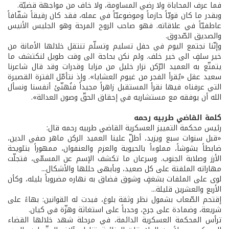
فما عرف المحاباة ولا رضي المساومة، ولا خاف من مواجهة قضيّة.
وبقدر ما كان قويّاً حازماً وموضوعيّاً في عمله، فقد كان رقيقاً شفّافاً
عاطفيّاً في علاقاته. فهو صاحب الروح المرحة وهو الجليس الأنيس
والصديق الصّدوق.
وإنّنا نجتمع اليوم في حفل تسليم وتسلّم تنتقل خلالها الأمانة من
خير سلفٍ الى خير خلف. ولم نكن بحاجة الى وقت طويل لنكتشف ما
يتمتّع به العميد الرّكن نزار خليل من مزايا وقدرات وقد قال شاعرنا
سعيد عقل «يُقرأ الفجر من غيوم العشايا». وإذ نتأمّل الفترة القصيرة
التي عرفناه فيها نقرأ المستقبل زاهراً مجيداً فنُهنّئ أنفسنا ونسأل
الله أن يوفقه مع مستشاريه في إحقاق الحقّ وصون العدالة».
كلمة القاضي طربيه رحمه
رئيس محكمة التمييز العسكرية القاضي طربيه رحمه قال:
«قبل سنوات سبع ويزيد، أطلّ علينا العميد الركن ماهر صفي الدين،
ضابطاً بشوشاً، مملوءاً بالحيوية والعزم والعنفوان، ممهوراً بتلويحة
الأرز وصلابة الجنوب. وسرعان ما تكشف الإسم عن المسمّى، فتجلّت
مهاراته الملفتة على كل صعيد، وبأبهى حللها والأشكال...
لوى على الملفات بشغفٍ وشوق فضاق به نهاره مضروباً بليله، وكأن
الأربع والعشرين قليلة...
إقتحم الصّعاب بشمول نظر وثقة بلوغ، فبدت له القوانين: بهاءً على
شريعة، وضمادة على جرح، وحدباً على استغاثة وهزّة في كيان.
ترأس المحكمة العسكرية الدائمة، في مرحلة شهد خلالها القضاء