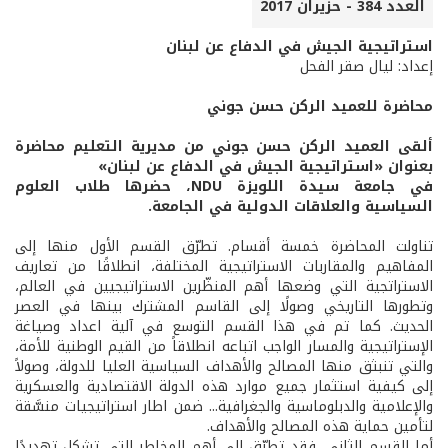
العدد 384 - حزيران 2017
استراتيجية الجيش في الدفاع عن لبنان
إعداد: ليال صقر الفحل
محاضرة للعميد الركن حسن جوني
ألقى العميد الركن حسن جوني من مديرية التعليم محاضرة
بعنوان «استراتيجية الجيش في الدفاع عن لبنان»
في جامعة سيدة اللويزة NDU، حضرها طلاب العلوم
السياسية والعلاقات الدولية في الجامعة.
تناولت المحاضرة خمسة أقسام. تطرّق القسم الأول منها إلى
المفاهيم والمقاربات الاستراتيجية المختلفة، انطلاقًا من تعاريف
الاستراتجية التي وضعها أهم المنظّرين الاستراتيجيين في العالم،
وتطورها التاريخي وصولًا إلى القاسم المشترك بينها في العصر
الحديث. كما تم في هذا القسم التوسع في آلية اعداد وصياغة
الإستراتيجية والمسار الواجب اتباعه انطلاقاً من القيم الوطنية للأمة،
والتي تنبثق منها المصالح والأهداف السياسية العليا للدولة، وصولاً
إلى كيفية استثمار جميع موارد هذه الدولة الاقتصادية والعسكرية
والإعلامية والدبلوماسية والجغرافية... ضمن اطار استراتيجيات منسَّقة
لتأمين حماية هذه المصالح والأهداف.
أما القسم الثاني، فقد تطرّق إلى أهم المخاطر التي تشكل تهديدًا