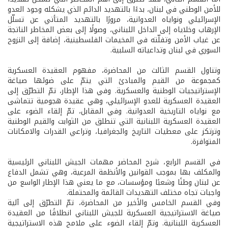
للأمن الوطني في لبنان، بدءًا بالتهديد الدائم الذي يشكله وجود العدو
الإسرائيلي ونواياه العدوانية، مرورًا بالتهديد المتأتي عن تسلّل
الإرهاب وخلاياه إلى الداخل اللبناني، وصولًا إلى بعض المخاطر الناتجة
عن غياب الأمن وتفلّته في المخيمات الفلسطينية، إضافة إلى النزوح
السوري في لبنان وتداعياته السلبية.
وتناول القسم الثالث من المحاضرة، مفهوم العقيدة العسكرية
كمجموعة من القيم والمبادئ التي يتمّ على ضوئها صياغة
الإستراتيجيات الوطنية والعسكرية. وفي هذا الإطار، تمّ التطرّق إلى
العقيدة العسكرية للعدو الإسرائيلي، وهي عقيدة هجومية تتماشى
مع نواياه التاريخية العدوانية. وفي المقابل، تمّ إلقاء الضوء على
العقيدة العسكرية اللبنانية التي تنطلق من الثوابت والقيم الوطنية
وترتكز على معطيات التاريخ والجغرافيا، وتراعي القدرات والامكانات
المتوافرة.
في القسم الرابع، شرح المحاضر مهمات الجيش اللبناني الرئيسية
والمكلف بها بموجب القوانين والأنظمة المرعية، وهي تشمل الدفاع
عن لبنان وطنًا وشعبًا ومؤسسات، مع ما يعني هذا الإطار الواسع من
واجبات تجاه مختلف التهديدات القائمة والمحتملة.
وفي القسم الخامس والأخير من المحاضرة، تمّ التطرّق إلى آلية
صياغة الاستراتيجية العسكرية للجيش اللبناني انطلاقًا من العقيدة
العسكرية اللبنانية. وتمّ إلقاء الضوء على ملامح هذه الاستراتيجية